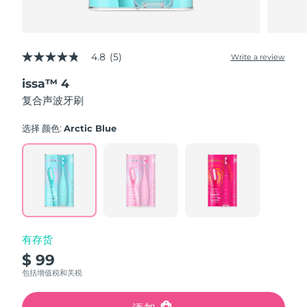
4.8
(5)
Write a review
4.8
out
issa™ 4
of
5
复合声波牙刷
stars,
average
rating
选择 颜色:
Arctic Blue
value.
Read
5
Reviews.
Same
page
link.
有存货
$ 99
包括增值税和关税