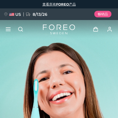
跳
查看所有FOREO产品
转
到
主
要
US
8/13/26
畅销品
内
容
新品
登录
语言
BREAKING NEWS
用户信息
English
Deutsch
Español
我的设备
FAQ™ Pure Beauty-Tech Elixir
Français
Italiano
Português
我的订单
Polski
Svenska
Русский
Türkçe
简体中文
繁體中文
我的地址
issa™ Teeth Whitening Set
我的订阅