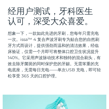
瑞典美肤护理
奥地利
预计送达日期
8/12/26
经用户测试，牙科医生
认可，深受大众喜爱。
巴林
预计送达日期
8/13/26
面部清洁
紧致提拉
比利时
预计送达日期
8/12/26
想象一下，一款如此先进的牙刷，您每年只需充电
LUNA™ 4 套装
BEAR™ 2 套装
一次。issa™ 4 复合声波牙刷专为贴合您的自然刷
百慕大
预计送达日期
8/18/26
Anti-aging massage
Microcurrent toning
牙方式而设计，提供强劲而温和的清洁效果，经临
床验证，仅需一个月即可将整体口腔卫生状况提升
波斯尼亚和黑塞哥维那
预计送达日期
8/15/26
140%。它采用声波脉动技术和独特的混合刷头，有
补水保湿
口腔护理
LUNA™ 4 Plus
BEAR™ 2 go
效去除牙菌斑的同时保护您的牙龈。无需笨重的充
文莱
预计送达日期
8/17/26
UFO™ 3 套装
issa™ 4
Massage, LED heating
Microcurrent toning on-the-go
电底座，无需每日充电——单次USB 充电，即可轻
FAQ™ 抗老护理
Deep facial hydration
Hybrid silicone sonic toothbrush
松享受 365 天的口腔护理。
保加利亚
预计送达日期
8/12/26
NEW
LUNA™ 4 Men
BEAR™ 2 eyes & lips
加拿大
预计送达日期
8/16/26
UFO™ 3 LED
issa™ 4 plus
For men, anti-aging massage
Microcurrent line smoothing device
Near-infrared and red light therapy
Smart hybrid silicone sonic toothbrush
智利
预计送达日期
8/16/26
device
抗老
LED治疗