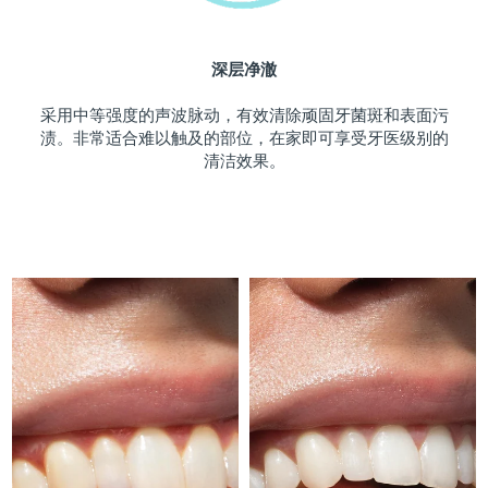
斯洛伐克
预计送达日期
8/12/26
深层净澈
斯洛文尼亚
预计送达日期
8/12/26
采用中等强度的声波脉动，有效清除顽固牙菌斑和表面污
南非
预计送达日期
8/20/26
渍。非常适合难以触及的部位，在家即可享受牙医级别的
清洁效果。
韩国
预计送达日期
8/14/26
西班牙
预计送达日期
8/12/26
瑞典
预计送达日期
8/12/26
瑞士
预计送达日期
8/12/26
台湾
预计送达日期
8/17/26
泰国
预计送达日期
8/16/26
土耳其
预计送达日期
8/13/26