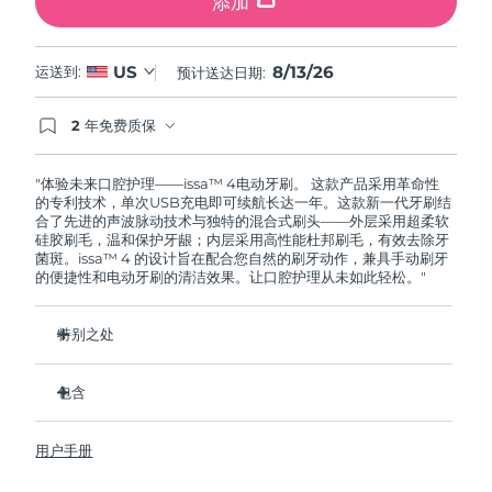
添加
8/13/26
US
运送到:
预计送达日期:
2 年免费质保
如果您在2年质保期内发现任何非人为质量问题，
FOREO将免费为您更换产品。
"体验未来口腔护理——issa™ 4电动牙刷。 这款产品采用革命性
的专利技术，单次USB充电即可续航长达一年。这款新一代牙刷结
合了先进的声波脉动技术与独特的混合式刷头——外层采用超柔软
硅胶刷毛，温和保护牙龈；内层采用高性能杜邦刷毛，有效去除牙
菌斑。issa™ 4 的设计旨在配合您自然的刷牙动作，兼具手动刷牙
的便捷性和电动牙刷的清洁效果。让口腔护理从未如此轻松。"
特别之处
经临床验证，仅需 1 个月即可使整体口腔卫生状况提升 140%。
包含
经临床验证，比普通手动牙刷多去除 30% 的牙菌斑。
经临床验证，可减少牙龈炎，100% 的测试者表示牙齿更白
issa™ 4
了。
用户手册
USB 充电线
复合刷头使用寿命延长两倍，仅需每六个月更换一次。
旅行袋