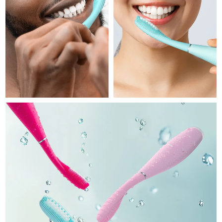
Professional IPL hair removal device
Microcurrent body toning
All hair treatments
All FAQ™ skincare
德国
预计送达日期
8/12/26
FAQ™产品
FAQ™产品
痘肌护理
眼部护理
直布罗陀
PEACH™ 2
LUNA™ 4 body
预计送达日期
8/16/26
FAQ™ products
All anti-aging treatments
All LED treatments
ESPADA™ 2 plus
BEAR™ 2 eyes & lips
IPL hair removal
Massaging body brush
All toning treatments
希腊
预计送达日期
8/12/26
Recurring acne LED therapy
Microcurrent line smoothing device
中国香港特别行政区
预计送达日期
8/13/26
PEACH™ 2 go
SUPERCHARGED™ serum
护发
毛孔护理
ESPADA™ 2
IRIS™ 2
Travel-friendly IPL hair removal
Firming body serum
匈牙利
LUNA™ 4 hair
预计送达日期
8/12/26
KIWI™ derma
Acne treatment device
Rejuvenating eye massager
NEW
2-in-1 LED scalp massager
Diamond microdermabrasion .
冰岛
预计送达日期
8/13/26
PEACH™ Cooling Prep Gel
ESPADA™ Blemish Solution
眼部护肤
牙齿美白
Cooling IPL hair removal gel
印度尼西亚
预计送达日期
8/10/26
FLIP™ play advanced
KIWI™
Concentrated acne gel
Advanced eye care treatment
issa™ Teeth Whitening Set
LED light hairbrush
Blackhead remover
爱尔兰
预计送达日期
8/12/26
更多的
Dual LED + sonic device & 18% PAP gel
ESPADA™ 设备
眼部护理设备
马恩岛
预计送达日期
8/14/26
LUNA™ Dual-Peptide Scalp
KIWI™ 皮肤护理
All acne treatment devices
All revitalizing eye massagers
Serum
issa™ Teeth Whitening Gel