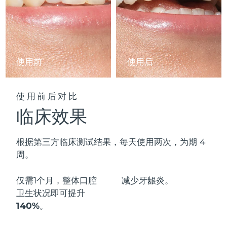
阿拉伯联合酋长国
预计送达日期
8/13/26
英国
预计送达日期
8/12/26
使用前
使用后
美国
预计送达日期
8/13/26
乌兹别克斯坦
预计送达日期
8/17/26
使用前后对比
临床效果
越南
预计送达日期
8/18/26
根据第三方临床测试结果，每天使用两次，为期 4
周。
仅需1个月，整体口腔
减少
牙龈炎。
卫生状况即可
提升
140%
。