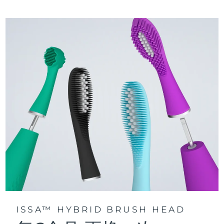
三种刷牙模式：深层净澈、皓亮净白和敏感护龈模式，专为个
快速操作指南
性化口腔护理而设计。
issa™ 系列手册
声波脉动技术每分钟提供 11,000 次脉动，带来深层、温和的全
口清洁。
通过 FOREO For You app访问定制刷牙模式。
ISSA™ HYBRID BRUSH HEAD