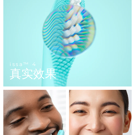
FAQ™ 101
FAQ™ 201
中国
LUNA™ 4 mini
面部提拉护理
预计送达日期
8/12/26
NEW
issa™ 4 smile
UFO™ 3 mini
Clinical anti-aging
LED mask
For young skin, T-zone
Premium anti-aging skincare
哥伦比亚
预计送达日期
8/16/26
Hybrid silicone sonic toothbrush
Red light therapy device for young skin
生发
肌肤年轻化
克罗地亚
预计送达日期
8/12/26
FAQ™ 102
FAQ™ 202
LUNA™ 4 go
BEAR™ 设备
FAQ™ 301
FAQ™ 501
issa™ 4 baby
UFO™ 3 go
Advanced clinical anti-aging
LED mask
For travel or gym bag
All premium facelift devices
NEW
塞浦路斯
预计送达日期
8/13/26
LED hair strengthening scalp massager
Full-Spectrum Red Light Therapy
For ages 0-3
Portable red light therapy
捷克
预计送达日期
8/12/26
FAQ™ 103
FAQ™ 211
LUNA™ 护肤
保健品
issa™ 4
FAQ™ Scalp Serum
FAQ™ 502
issa™ Teeth Whitening Set
真实效果
面膜
Luxurious clinical anti-aging set
Anti-aging neck & décolleté LED mask
Premium cleansers & balm
丹麦
预计送达日期
8/12/26
Scalp recovery probiotic serum
Full-Spectrum Red Light Therapy
Dual LED + sonic device & 18% PAP gel
Rejuvenation & hydration
专业治疗
爱沙尼亚
预计送达日期
8/12/26
FAQ™ P1 Primer
FAQ™ 221
LUNA™ 设备
FAQ™护肤品
ISSA™ 设备
UFO™ 设备
Manuka honey primer
Anti-aging LED hand mask
芬兰
FAQ™ Red Light Serum
预计送达日期
8/12/26
All facial cleansing devices
All FAQ™ skincare
All silicone sonic toothbrushes
All deep facial hydration devices
法国
预计送达日期
8/12/26
脱毛
身体护理
FAQ™护肤品
FAQ™护肤品
PEACH™ 2 Pro Max
BEAR™ 2 body
FAQ™产品
FAQ™ skincare
法属波利尼西亚
预计送达日期
8/16/26
All FAQ™ skincare
All FAQ™ skincare