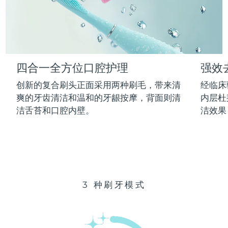
Advanced pore care essentials
以色列
预计送达日期
8/16/26
For healthy hair
18% PAP
护肤品
男士
意大利
预计送达日期
8/12/26
日本
预计送达日期
8/15/26
四合一全方位口腔护理
强效
泽西岛
预计送达日期
8/17/26
全部购买
创新的复合刷头正面采用两种刷毛，带来清
经临床
哈萨克斯坦
爽的牙齿清洁和温和的牙龈按摩，背面则清
内层杜
预计送达日期
8/14/26
洁舌苔和口腔内壁。
洁效果
FOREO APP
科威特
预计送达日期
8/12/26
关于我们
拉脱维亚
预计送达日期
8/12/26
黎巴嫩
预计送达日期
8/13/26
3 种刷牙模式
立陶宛
预计送达日期
8/12/26
卢森堡
预计送达日期
8/12/26