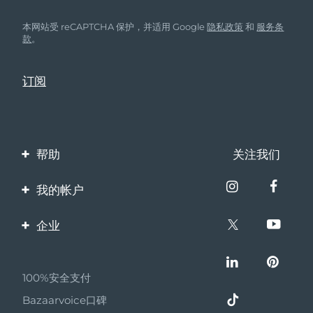
本网站受 reCAPTCHA 保护，并适用 Google
隐私政策
和
服务条
款
。
帮助
关注我们
联系我们
我的帐户
订单与运输
产品注册
企业
保修与退换货
客服支持
关于FOREO
常见问题
100%安全支付
伙伴计划
电池信息
Bazaarvoice口碑
联盟新闻