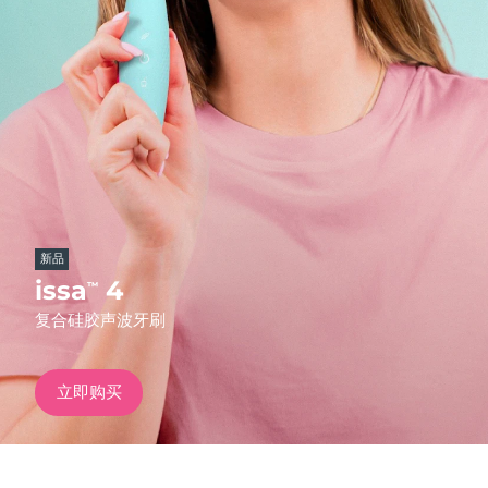
发货国家
美国
预计送达日期
8/13/26
FAQ™ Dual LED Panel
英国
预计送达日期
8/12/26
热门产品
西班牙
预计送达日期
8/12/26
澳大利亚
预计送达日期
8/15/26
新品
法国
预计送达日期
8/12/26
issa
4
™
特别优惠
畅销产品
复合硅胶声波牙刷
德国
预计送达日期
8/12/26
加拿大
预计送达日期
8/16/26
立即购买
红光疗法
澳大利亚
预计送达日期
8/15/26