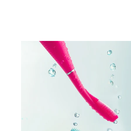
KIWI™ 皮肤护理
All acne treatment devices
All revitalizing eye massagers
Serum
issa™ Teeth Whitening Gel
Advanced pore care essentials
For healthy hair
18% PAP
护肤品
男士
全部购买
FOREO APP
关于我们