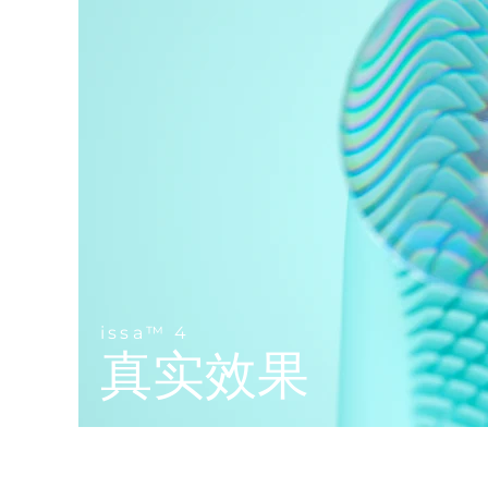
Near-infrared and red light therapy device
Smart hybrid silicone sonic toothbrush
抗老
LED治疗
LUNA™ 4 mini
面部提拉护理
FAQ™ 101
FAQ™ 201
UFO™ 3 mini
issa™ 4 smile
For young skin, T-zone
Premium anti-aging skincare
NEW
Clinical anti-aging
LED mask
Red light therapy device for young skin
Hybrid silicone sonic toothbrush
生发
LUNA™ 4 go
BEAR™ 设备
肌肤年轻化
FAQ™ 102
FAQ™ 202
UFO™ 3 go
issa™ 4 baby
For travel or gym bag
All premium facelift devices
FAQ™ 301
FAQ™ 501
Advanced clinical anti-aging
LED mask
Portable red light therapy
For ages 0-3
NEW
LED hair strengthening scalp massager
Full-Spectrum Red Light Therapy
LUNA™ 护肤
FAQ™ 103
FAQ™ 211
保健品
面膜
issa™ Teeth Whitening Set
Premium cleansers & balm
FAQ™ Scalp Serum
FAQ™ 502
Luxurious clinical anti-aging set
Anti-aging neck & décolleté LED mask
Rejuvenation & hydration
Dual LED + sonic device & 18% PAP gel
issa™ 4
Scalp recovery probiotic serum
Full-Spectrum Red Light Therapy
真实效果
LUNA™ 设备
专业治疗
FAQ™ P1 Primer
FAQ™ 221
UFO™ 设备
ISSA™ 设备
All facial cleansing devices
FAQ™护肤品
Manuka honey primer
Anti-aging LED hand mask
FAQ™ Red Light Serum
All deep facial hydration devices
All silicone sonic toothbrushes
All FAQ™ skincare