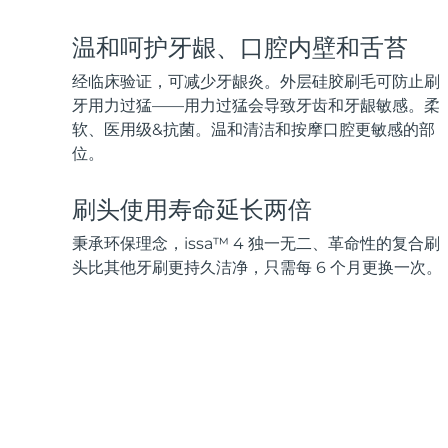
脱毛
FAQ™护肤品
身体护理
FAQ™护肤品
FAQ™产品
FAQ™ skincare
All FAQ™ skincare
All FAQ™ skincare
PEACH™ 2 Pro Max
BEAR™ 2 body
温和呵护牙龈、口腔内壁和舌苔
All hair treatments
All FAQ™ skincare
Professional IPL hair removal device
Microcurrent body toning
经临床验证，可减少牙龈炎。外层硅胶刷毛可防止刷
FAQ™产品
FAQ™产品
牙用力过猛——用力过猛会导致牙齿和牙龈敏感。柔
痘肌护理
FAQ™ products
眼部护理
All anti-aging treatments
All LED treatments
软、医用级&抗菌。温和清洁和按摩口腔更敏感的部
PEACH™ 2
LUNA™ 4 body
All toning treatments
ESPADA™ 2 plus
BEAR™ 2 eyes & lips
位。
IPL hair removal
Massaging body brush
Recurring acne LED therapy
Microcurrent line smoothing device
刷头使用寿命延长两倍
PEACH™ 2 go
SUPERCHARGED™ serum
护发
毛孔护理
秉承环保理念，issa™ 4 独一无二、革命性的复合刷
ESPADA™ 2
IRIS™ 2
Travel-friendly IPL hair removal
Firming body serum
LUNA™ 4 hair
KIWI™ derma
头比其他牙刷更持久洁净，只需每 6 个月更换一次。
Acne treatment device
Rejuvenating eye massager
NEW
2-in-1 LED scalp massager
Diamond microdermabrasion .
PEACH™ Cooling Prep Gel
ESPADA™ Blemish Solution
眼部护肤
牙齿美白
Cooling IPL hair removal gel
FLIP™ play advanced
KIWI™
Concentrated acne gel
Advanced eye care treatment
issa™ Teeth Whitening Set
LED light hairbrush
Blackhead remover
Dual LED + sonic device & 18% PAP gel
更多的
ESPADA™ 设备
眼部护理设备
LUNA™ Dual-Peptide Scalp