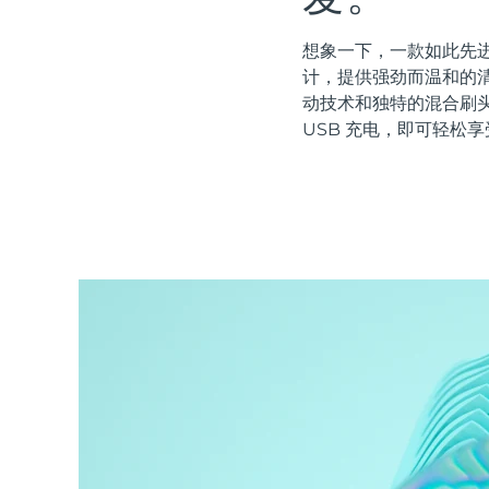
红光疗法
想象一下，一款如此先进
计，提供强劲而温和的清
动技术和独特的混合刷
瑞典美肤护理
USB 充电，即可轻松享
面部清洁
紧致提拉
LUNA™ 4 套装
BEAR™ 2 套装
Anti-aging massage
Microcurrent toning
补水保湿
口腔护理
LUNA™ 4 Plus
BEAR™ 2 go
UFO™ 3 套装
issa™ 4
Massage, LED heating
Microcurrent toning on-the-go
Deep facial hydration
Hybrid silicone sonic toothbrush
FAQ™ 抗老护理
LUNA™ 4 Men
BEAR™ 2 eyes & lips
NEW
UFO™ 3 LED
issa™ 4 plus
For men, anti-aging massage
Microcurrent line smoothing device