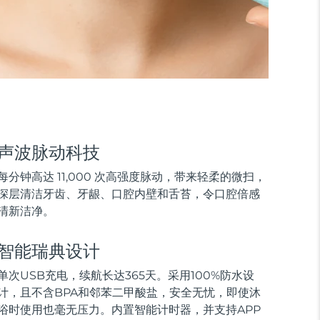
声波脉动科技
每分钟高达 11,000 次高强度脉动，带来轻柔的微扫，
深层清洁牙齿、牙龈、口腔内壁和舌苔，令口腔倍感
清新洁净。
智能瑞典设计
单次USB充电，续航长达365天。采用100%防水设
计，且不含BPA和邻苯二甲酸盐，安全无忧，即使沐
浴时使用也毫无压力。内置智能计时器，并支持APP