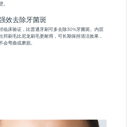
壁。
强效去除牙菌斑
经临床验证，比普通牙刷可多去除30%牙菌斑。内层
杜邦刷毛比尼龙刷毛更耐用，可长期保持清洁效果，
不会弯曲或磨损。