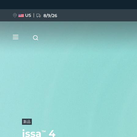
跳
转
到
主
US
8/9/26
要
内
容
新品
BREAKING NEWS
FAQ™ Pure Beauty-Tech Elixir
新品
issa
4
™