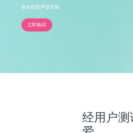
复合硅胶声波牙刷
issa™ Teeth Whitening Set
立即购买
FAQ™ Dual LED Panel
热门产品
特别优惠
畅销产品
经用户测
爱。