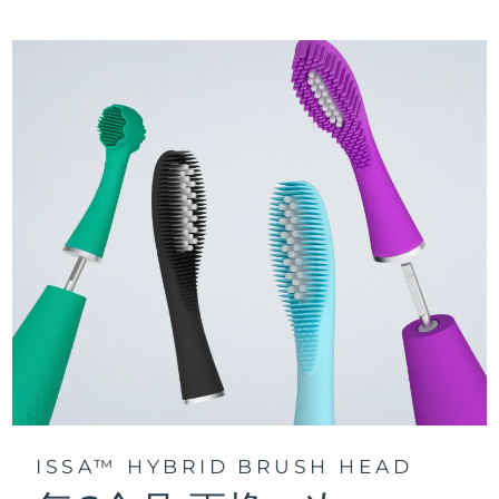
三种刷牙模式：深层净澈、皓亮净白和敏感护龈模式，专为个
快速操作指南
性化口腔护理而设计。
issa™ 系列手册
声波脉动技术每分钟提供 11,000 次脉动，带来深层、温和的全
口清洁。
通过 FOREO For You app访问定制刷牙模式。
ISSA™ HYBRID BRUSH HEAD