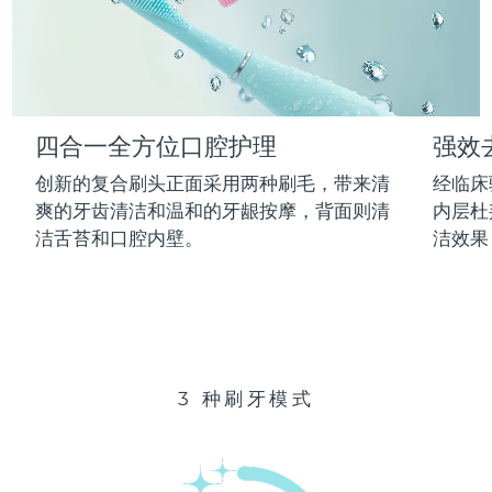
Advanced pore care essentials
以色列
预计送达日期
14/8/26
For healthy hair
18% PAP
护肤品
男士
意大利
预计送达日期
10/8/26
日本
预计送达日期
13/8/26
四合一全方位口腔护理
强效
泽西岛
预计送达日期
15/8/26
全部购买
创新的复合刷头正面采用两种刷毛，带来清
经临床
哈萨克斯坦
爽的牙齿清洁和温和的牙龈按摩，背面则清
内层杜
预计送达日期
12/8/26
洁舌苔和口腔内壁。
洁效果
FOREO APP
科威特
预计送达日期
10/8/26
关于我们
拉脱维亚
预计送达日期
10/8/26
黎巴嫩
预计送达日期
11/8/26
3 种刷牙模式
立陶宛
预计送达日期
10/8/26
卢森堡
预计送达日期
10/8/26