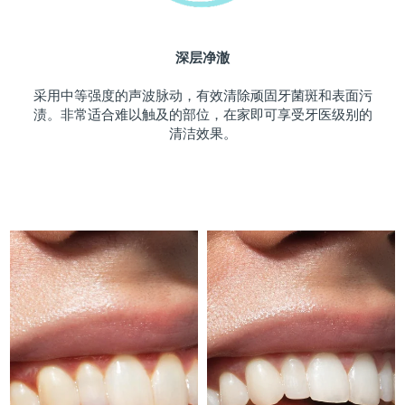
斯洛伐克
预计送达日期
10/8/26
深层净澈
斯洛文尼亚
预计送达日期
10/8/26
采用中等强度的声波脉动，有效清除顽固牙菌斑和表面污
南非
预计送达日期
18/8/26
渍。非常适合难以触及的部位，在家即可享受牙医级别的
清洁效果。
韩国
预计送达日期
12/8/26
西班牙
预计送达日期
10/8/26
瑞典
预计送达日期
10/8/26
瑞士
预计送达日期
10/8/26
台湾
预计送达日期
15/8/26
泰国
预计送达日期
14/8/26
土耳其
预计送达日期
11/8/26