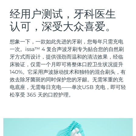
瑞典美肤护理
奥地利
预计送达日期
10/8/26
经用户测试，牙科医生
认可，深受大众喜爱。
巴林
预计送达日期
11/8/26
面部清洁
紧致提拉
比利时
预计送达日期
10/8/26
想象一下，一款如此先进的牙刷，您每年只需充电
LUNA™ 4 套装
BEAR™ 2 套装
一次。issa™ 4 复合声波牙刷专为贴合您的自然刷
百慕大
预计送达日期
16/8/26
Anti-aging massage
Microcurrent toning
牙方式而设计，提供强劲而温和的清洁效果，经临
床验证，仅需一个月即可将整体口腔卫生状况提升
波斯尼亚和黑塞哥维那
预计送达日期
13/8/26
140%。它采用声波脉动技术和独特的混合刷头，有
补水保湿
口腔护理
LUNA™ 4 Plus
BEAR™ 2 go
效去除牙菌斑的同时保护您的牙龈。无需笨重的充
文莱
预计送达日期
15/8/26
UFO™ 3 套装
issa™ 4
Massage, LED heating
Microcurrent toning on-the-go
电底座，无需每日充电——单次USB 充电，即可轻
FAQ™ 抗老护理
Deep facial hydration
Hybrid silicone sonic toothbrush
松享受 365 天的口腔护理。
保加利亚
预计送达日期
10/8/26
NEW
LUNA™ 4 Men
BEAR™ 2 eyes & lips
加拿大
预计送达日期
14/8/26
UFO™ 3 LED
issa™ 4 plus
For men, anti-aging massage
Microcurrent line smoothing device
Near-infrared and red light therapy
Smart hybrid silicone sonic toothbrush
智利
预计送达日期
14/8/26
device
抗老
LED治疗