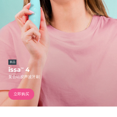
发货国家
美国
预计送达日期
11/8/26
FAQ™ Dual LED Panel
英国
预计送达日期
10/8/26
热门产品
西班牙
预计送达日期
10/8/26
澳大利亚
预计送达日期
13/8/26
新品
法国
预计送达日期
10/8/26
issa
4
™
特别优惠
畅销产品
复合硅胶声波牙刷
德国
预计送达日期
10/8/26
加拿大
预计送达日期
14/8/26
立即购买
红光疗法
澳大利亚
预计送达日期
13/8/26