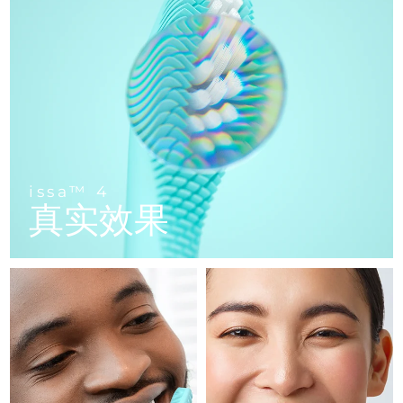
FAQ™ 101
FAQ™ 201
中国
LUNA™ 4 mini
面部提拉护理
预计送达日期
10/8/26
NEW
issa™ 4 smile
UFO™ 3 mini
Clinical anti-aging
LED mask
For young skin, T-zone
Premium anti-aging skincare
哥伦比亚
预计送达日期
14/8/26
Hybrid silicone sonic toothbrush
Red light therapy device for young skin
生发
肌肤年轻化
克罗地亚
预计送达日期
10/8/26
FAQ™ 102
FAQ™ 202
LUNA™ 4 go
BEAR™ 设备
FAQ™ 301
FAQ™ 501
issa™ 4 baby
UFO™ 3 go
Advanced clinical anti-aging
LED mask
For travel or gym bag
All premium facelift devices
NEW
塞浦路斯
预计送达日期
11/8/26
LED hair strengthening scalp massager
Full-Spectrum Red Light Therapy
For ages 0-3
Portable red light therapy
捷克
预计送达日期
10/8/26
FAQ™ 103
FAQ™ 211
LUNA™ 护肤
保健品
issa™ 4
FAQ™ Scalp Serum
FAQ™ 502
issa™ Teeth Whitening Set
真实效果
面膜
Luxurious clinical anti-aging set
Anti-aging neck & décolleté LED mask
Premium cleansers & balm
丹麦
预计送达日期
10/8/26
Scalp recovery probiotic serum
Full-Spectrum Red Light Therapy
Dual LED + sonic device & 18% PAP gel
Rejuvenation & hydration
专业治疗
爱沙尼亚
预计送达日期
10/8/26
FAQ™ P1 Primer
FAQ™ 221
LUNA™ 设备
FAQ™护肤品
ISSA™ 设备
UFO™ 设备
Manuka honey primer
Anti-aging LED hand mask
芬兰
FAQ™ Red Light Serum
预计送达日期
10/8/26
All facial cleansing devices
All FAQ™ skincare
All silicone sonic toothbrushes
All deep facial hydration devices
法国
预计送达日期
10/8/26
脱毛
身体护理
FAQ™护肤品
FAQ™护肤品
PEACH™ 2 Pro Max
BEAR™ 2 body
FAQ™产品
FAQ™ skincare
法属波利尼西亚
预计送达日期
14/8/26
All FAQ™ skincare
All FAQ™ skincare