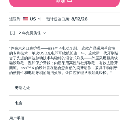
添加
8/12/26
US
运送到:
预计送达日期:
2 年免费质保
如果您在2年质保期内发现任何非人为质量问题，
FOREO将免费为您更换产品。
"体验未来口腔护理——issa™ 4电动牙刷。 这款产品采用革命性
的专利技术，单次USB充电即可续航长达一年。这款新一代牙刷结
合了先进的声波脉动技术与独特的混合式刷头——外层采用超柔软
硅胶刷毛，温和保护牙龈；内层采用高性能杜邦刷毛，有效去除牙
菌斑。issa™ 4 的设计旨在配合您自然的刷牙动作，兼具手动刷牙
的便捷性和电动牙刷的清洁效果。让口腔护理从未如此轻松。"
特别之处
经临床验证，仅需 1 个月即可使整体口腔卫生状况提升 140%。
包含
经临床验证，比普通手动牙刷多去除 30% 的牙菌斑。
经临床验证，可减少牙龈炎，100% 的测试者表示牙齿更白
issa™ 4
了。
用户手册
USB 充电线
复合刷头使用寿命延长两倍，仅需每六个月更换一次。
旅行袋