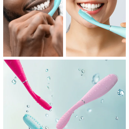
Professional IPL hair removal device
Microcurrent body toning
All hair treatments
All FAQ™ skincare
德国
预计送达日期
10/8/26
FAQ™产品
FAQ™产品
痘肌护理
眼部护理
直布罗陀
PEACH™ 2
LUNA™ 4 body
预计送达日期
14/8/26
FAQ™ products
All anti-aging treatments
All LED treatments
ESPADA™ 2 plus
BEAR™ 2 eyes & lips
IPL hair removal
Massaging body brush
All toning treatments
希腊
预计送达日期
10/8/26
Recurring acne LED therapy
Microcurrent line smoothing device
中国香港特别行政区
预计送达日期
11/8/26
PEACH™ 2 go
SUPERCHARGED™ serum
护发
毛孔护理
ESPADA™ 2
IRIS™ 2
Travel-friendly IPL hair removal
Firming body serum
匈牙利
LUNA™ 4 hair
预计送达日期
10/8/26
KIWI™ derma
Acne treatment device
Rejuvenating eye massager
NEW
2-in-1 LED scalp massager
Diamond microdermabrasion .
冰岛
预计送达日期
11/8/26
PEACH™ Cooling Prep Gel
ESPADA™ Blemish Solution
眼部护肤
牙齿美白
Cooling IPL hair removal gel
印度尼西亚
预计送达日期
8/8/26
FLIP™ play advanced
KIWI™
Concentrated acne gel
Advanced eye care treatment
issa™ Teeth Whitening Set
LED light hairbrush
Blackhead remover
爱尔兰
预计送达日期
10/8/26
更多的
Dual LED + sonic device & 18% PAP gel
ESPADA™ 设备
眼部护理设备
马恩岛
预计送达日期
12/8/26
LUNA™ Dual-Peptide Scalp
KIWI™ 皮肤护理
All acne treatment devices
All revitalizing eye massagers
Serum
issa™ Teeth Whitening Gel