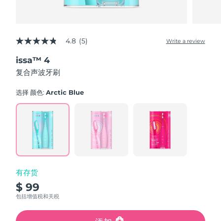
4.8
(5)
Write a review
4.8
out
issa™ 4
of
5
复合声波牙刷
stars,
average
rating
选择 颜色:
Arctic Blue
value.
Read
5
Reviews.
Same
page
link.
有存货
$ 99
包括增值税和关税