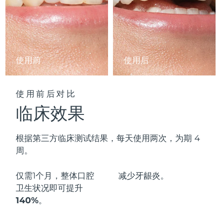
阿拉伯联合酋长国
预计送达日期
11/8/26
英国
预计送达日期
10/8/26
使用前
使用后
美国
预计送达日期
11/8/26
乌兹别克斯坦
预计送达日期
15/8/26
使用前后对比
临床效果
越南
预计送达日期
16/8/26
根据第三方临床测试结果，每天使用两次，为期 4
周。
仅需1个月，整体口腔
减少
牙龈炎。
卫生状况即可
提升
140%
。