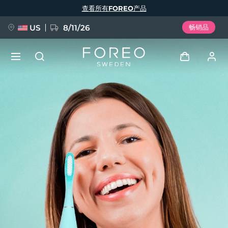
跳
查看所有FOREO产品
转
到
主
要
US
8/11/26
畅销品
内
容
新品
登录
语言
BREAKING NEWS
用户信息
English
Deutsch
Español
我的设备
FAQ™ Pure Beauty-Tech Elixir
Français
Italiano
Português
我的订单
Polski
Svenska
Русский
Türkçe
简体中文
繁體中文
我的地址
issa™ Teeth Whitening Set
我的订阅