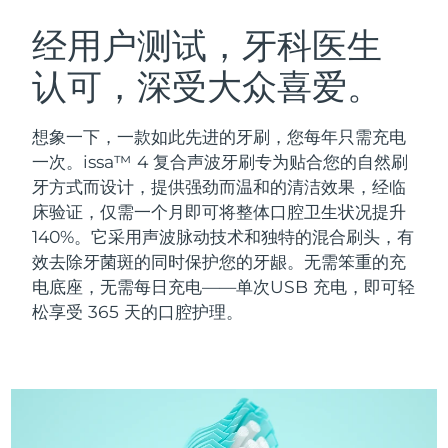
瑞典美肤护理
奥地利
预计送达日期
08/08/2026
经用户测试，牙科医生
认可，深受大众喜爱。
巴林
预计送达日期
09/08/2026
面部清洁
紧致提拉
比利时
预计送达日期
08/08/2026
想象一下，一款如此先进的牙刷，您每年只需充电
LUNA™ 4 套装
BEAR™ 2 套装
一次。issa™ 4 复合声波牙刷专为贴合您的自然刷
百慕大
预计送达日期
14/08/2026
Anti-aging massage
Microcurrent toning
牙方式而设计，提供强劲而温和的清洁效果，经临
床验证，仅需一个月即可将整体口腔卫生状况提升
波斯尼亚和黑塞哥维那
预计送达日期
11/08/2026
140%。它采用声波脉动技术和独特的混合刷头，有
补水保湿
口腔护理
LUNA™ 4 Plus
BEAR™ 2 go
效去除牙菌斑的同时保护您的牙龈。无需笨重的充
文莱
预计送达日期
13/08/2026
UFO™ 3 套装
issa™ 4
Massage, LED heating
Microcurrent toning on-the-go
电底座，无需每日充电——单次USB 充电，即可轻
FAQ™ 抗老护理
Deep facial hydration
Hybrid silicone sonic toothbrush
松享受 365 天的口腔护理。
保加利亚
预计送达日期
08/08/2026
NEW
LUNA™ 4 Men
BEAR™ 2 eyes & lips
加拿大
预计送达日期
12/08/2026
UFO™ 3 LED
issa™ 4 plus
For men, anti-aging massage
Microcurrent line smoothing device
Near-infrared and red light therapy
Smart hybrid silicone sonic toothbrush
智利
预计送达日期
12/08/2026
device
抗老
LED治疗