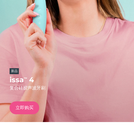
发货国家
美国
预计送达日期
09/08/2026
FAQ™ Dual LED Panel
英国
预计送达日期
08/08/2026
热门产品
西班牙
预计送达日期
08/08/2026
澳大利亚
预计送达日期
11/08/2026
新品
法国
预计送达日期
08/08/2026
issa
4
™
特别优惠
畅销产品
复合硅胶声波牙刷
德国
预计送达日期
08/08/2026
加拿大
预计送达日期
12/08/2026
立即购买
红光疗法
澳大利亚
预计送达日期
11/08/2026