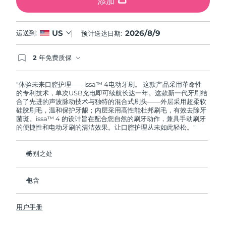
添加
2026/8/9
US
运送到:
预计送达日期:
2 年免费质保
如果您在2年质保期内发现任何非人为质量问题，
FOREO将免费为您更换产品。
"体验未来口腔护理——issa™ 4电动牙刷。 这款产品采用革命性
的专利技术，单次USB充电即可续航长达一年。这款新一代牙刷结
合了先进的声波脉动技术与独特的混合式刷头——外层采用超柔软
硅胶刷毛，温和保护牙龈；内层采用高性能杜邦刷毛，有效去除牙
菌斑。issa™ 4 的设计旨在配合您自然的刷牙动作，兼具手动刷牙
的便捷性和电动牙刷的清洁效果。让口腔护理从未如此轻松。"
特别之处
经临床验证，仅需 1 个月即可使整体口腔卫生状况提升 140%。
包含
经临床验证，比普通手动牙刷多去除 30% 的牙菌斑。
经临床验证，可减少牙龈炎，100% 的测试者表示牙齿更白
issa™ 4
了。
用户手册
USB 充电线
复合刷头使用寿命延长两倍，仅需每六个月更换一次。
旅行袋