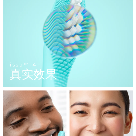
FAQ™ 101
FAQ™ 201
中国
LUNA™ 4 mini
面部提拉护理
预计送达日期
08/08/2026
NEW
issa™ 4 smile
UFO™ 3 mini
Clinical anti-aging
LED mask
For young skin, T-zone
Premium anti-aging skincare
哥伦比亚
预计送达日期
12/08/2026
Hybrid silicone sonic toothbrush
Red light therapy device for young skin
生发
肌肤年轻化
克罗地亚
预计送达日期
08/08/2026
FAQ™ 102
FAQ™ 202
LUNA™ 4 go
BEAR™ 设备
FAQ™ 301
FAQ™ 501
issa™ 4 baby
UFO™ 3 go
Advanced clinical anti-aging
LED mask
For travel or gym bag
All premium facelift devices
NEW
塞浦路斯
预计送达日期
09/08/2026
LED hair strengthening scalp massager
Full-Spectrum Red Light Therapy
For ages 0-3
Portable red light therapy
捷克
预计送达日期
08/08/2026
FAQ™ 103
FAQ™ 211
LUNA™ 护肤
保健品
issa™ 4
FAQ™ Scalp Serum
FAQ™ 502
issa™ Teeth Whitening Set
真实效果
面膜
Luxurious clinical anti-aging set
Anti-aging neck & décolleté LED mask
Premium cleansers & balm
丹麦
预计送达日期
08/08/2026
Scalp recovery probiotic serum
Full-Spectrum Red Light Therapy
Dual LED + sonic device & 18% PAP gel
Rejuvenation & hydration
专业治疗
爱沙尼亚
预计送达日期
08/08/2026
FAQ™ P1 Primer
FAQ™ 221
LUNA™ 设备
FAQ™护肤品
ISSA™ 设备
UFO™ 设备
Manuka honey primer
Anti-aging LED hand mask
芬兰
FAQ™ Red Light Serum
预计送达日期
08/08/2026
All facial cleansing devices
All FAQ™ skincare
All silicone sonic toothbrushes
All deep facial hydration devices
法国
预计送达日期
08/08/2026
脱毛
身体护理
FAQ™护肤品
FAQ™护肤品
PEACH™ 2 Pro Max
BEAR™ 2 body
FAQ™产品
FAQ™ skincare
法属波利尼西亚
预计送达日期
12/08/2026
All FAQ™ skincare
All FAQ™ skincare