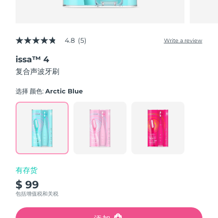
4.8
(5)
Write a review
4.8
out
issa™ 4
of
5
复合声波牙刷
stars,
average
rating
选择 颜色:
Arctic Blue
value.
Read
5
Reviews.
Same
page
link.
有存货
$ 99
包括增值税和关税