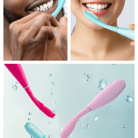
Professional IPL hair removal device
Microcurrent body toning
All hair treatments
All FAQ™ skincare
德国
预计送达日期
08/08/2026
FAQ™产品
FAQ™产品
痘肌护理
眼部护理
直布罗陀
PEACH™ 2
LUNA™ 4 body
预计送达日期
12/08/2026
FAQ™ products
All anti-aging treatments
All LED treatments
ESPADA™ 2 plus
BEAR™ 2 eyes & lips
IPL hair removal
Massaging body brush
All toning treatments
希腊
预计送达日期
08/08/2026
Recurring acne LED therapy
Microcurrent line smoothing device
中国香港特别行政区
预计送达日期
09/08/2026
PEACH™ 2 go
SUPERCHARGED™ serum
护发
毛孔护理
ESPADA™ 2
IRIS™ 2
Travel-friendly IPL hair removal
Firming body serum
匈牙利
LUNA™ 4 hair
预计送达日期
08/08/2026
KIWI™ derma
Acne treatment device
Rejuvenating eye massager
NEW
2-in-1 LED scalp massager
Diamond microdermabrasion .
冰岛
预计送达日期
09/08/2026
PEACH™ Cooling Prep Gel
ESPADA™ Blemish Solution
眼部护肤
牙齿美白
Cooling IPL hair removal gel
印度尼西亚
预计送达日期
06/08/2026
FLIP™ play advanced
KIWI™
Concentrated acne gel
Advanced eye care treatment
issa™ Teeth Whitening Set
LED light hairbrush
Blackhead remover
爱尔兰
预计送达日期
08/08/2026
更多的
Dual LED + sonic device & 18% PAP gel
ESPADA™ 设备
眼部护理设备
马恩岛
预计送达日期
10/08/2026
LUNA™ Dual-Peptide Scalp
KIWI™ 皮肤护理
All acne treatment devices
All revitalizing eye massagers
Serum
issa™ Teeth Whitening Gel