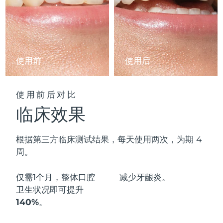
阿拉伯联合酋长国
预计送达日期
09/08/2026
英国
预计送达日期
08/08/2026
使用前
使用后
美国
预计送达日期
09/08/2026
乌兹别克斯坦
预计送达日期
13/08/2026
使用前后对比
临床效果
越南
预计送达日期
14/08/2026
根据第三方临床测试结果，每天使用两次，为期 4
周。
仅需1个月，整体口腔
减少
牙龈炎。
卫生状况即可
提升
140%
。