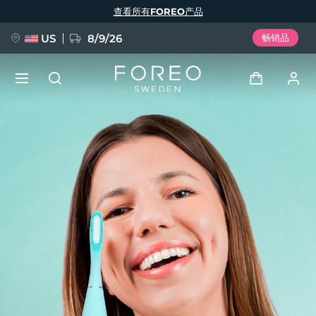
跳
查看所有FOREO产品
转
到
主
要
US
8/9/26
畅销品
内
容
新品
登录
语言
BREAKING NEWS
用户信息
English
Deutsch
Español
我的设备
FAQ™ Pure Beauty-Tech Elixir
Français
Italiano
Português
我的订单
Polski
Svenska
Русский
Türkçe
简体中文
繁體中文
我的地址
issa™ Teeth Whitening Set
我的订阅