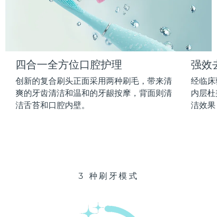
Advanced pore care essentials
以色列
预计送达日期
12/08/2026
For healthy hair
18% PAP
护肤品
男士
意大利
预计送达日期
08/08/2026
日本
预计送达日期
11/08/2026
四合一全方位口腔护理
强效
泽西岛
预计送达日期
13/08/2026
全部购买
创新的复合刷头正面采用两种刷毛，带来清
经临床
哈萨克斯坦
爽的牙齿清洁和温和的牙龈按摩，背面则清
内层杜
预计送达日期
10/08/2026
洁舌苔和口腔内壁。
洁效果
FOREO APP
科威特
预计送达日期
08/08/2026
关于我们
拉脱维亚
预计送达日期
08/08/2026
黎巴嫩
预计送达日期
09/08/2026
3 种刷牙模式
立陶宛
预计送达日期
08/08/2026
卢森堡
预计送达日期
08/08/2026