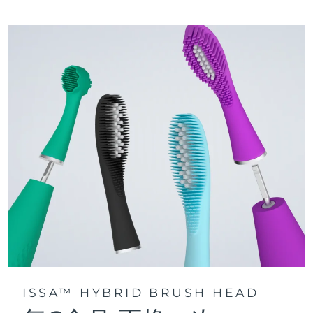
三种刷牙模式：深层净澈、皓亮净白和敏感护龈模式，专为个
快速操作指南
性化口腔护理而设计。
issa™ 系列手册
声波脉动技术每分钟提供 11,000 次脉动，带来深层、温和的全
口清洁。
通过 FOREO For You app访问定制刷牙模式。
ISSA™ HYBRID BRUSH HEAD