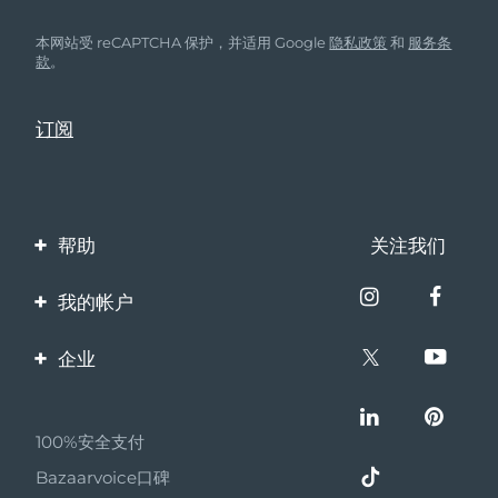
本网站受 reCAPTCHA 保护，并适用 Google
隐私政策
和
服务条
款
。
帮助
关注我们
联系我们
我的帐户
订单与运输
产品注册
企业
保修与退换货
客服支持
关于FOREO
常见问题
100%安全支付
伙伴计划
电池信息
Bazaarvoice口碑
联盟新闻