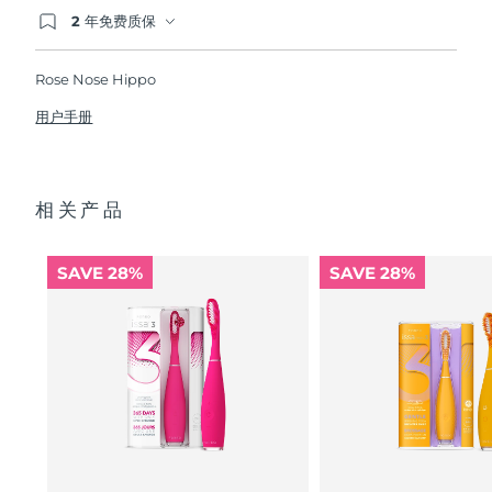
2 年免费质保
如果您在2年质保期内发现任何非人为质量问题，
波兰
预计送达日期
৯/৮/২৬
FOREO将免费为您更换产品。
Rose Nose Hippo
葡萄牙
预计送达日期
৮/৮/২৬
用户手册
波多黎各
预计送达日期
১০/৮/২৬
卡塔尔
预计送达日期
৯/৮/২৬
相关产品
留尼汪
预计送达日期
১৩/৮/২৬
SAVE 28%
SAVE 28%
罗马尼亚
预计送达日期
৮/৮/২৬
俄罗斯
预计送达日期
১৬/৮/২৬
沙特阿拉伯
预计送达日期
৯/৮/২৬
新加坡
预计送达日期
১০/৮/২৬