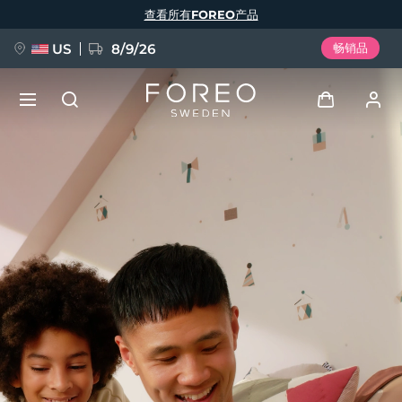
跳
查看所有FOREO产品
转
到
主
要
US
8/9/26
畅销品
内
容
新品
登录
语言
BREAKING NEWS
用户信息
English
Deutsch
Español
我的设备
FAQ™ Pure Beauty-Tech Elixir
Français
Italiano
Português
我的订单
Polski
Svenska
Русский
Türkçe
简体中文
繁體中文
我的地址
issa™ Teeth Whitening Set
我的订阅