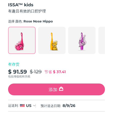
out
ISSA™ kids
of
中国澳门特别行政区
预计送达日期
১০/৮/২৬
5
有趣且有效的口腔护理
stars,
average
马来西亚
预计送达日期
১১/৮/২৬
rating
选择 颜色:
Rose Nose Hippo
value.
Read
马耳他
预计送达日期
৮/৮/২৬
16
Reviews.
Same
墨西哥
预计送达日期
১২/৮/২৬
page
link.
摩纳哥
预计送达日期
৯/৮/২৬
有存货
荷兰
预计送达日期
৮/৮/২৬
$ 91.59
$ 129
节省
$ 37.41
新西兰
包括增值税和关税
预计送达日期
৮/৮/২৬
挪威
添加
预计送达日期
৮/৮/২৬
阿曼
预计送达日期
১১/৮/২৬
8/9/26
US
运送到:
预计送达日期:
菲律宾
预计送达日期
১১/৮/২৬