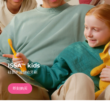
发货国家
美国
预计送达日期
৯/৮/২৬
FAQ™ Dual LED Panel
英国
预计送达日期
৮/৮/২৬
热门产品
西班牙
预计送达日期
৮/৮/২৬
澳大利亚
预计送达日期
১১/৮/২৬
法国
预计送达日期
৮/৮/২৬
ISSA
kids
TM
特别优惠
畅销产品
硅胶声波脉动牙刷
德国
预计送达日期
৮/৮/২৬
加拿大
预计送达日期
১২/৮/২৬
即刻购买
红光疗法
澳大利亚
预计送达日期
১১/৮/২৬