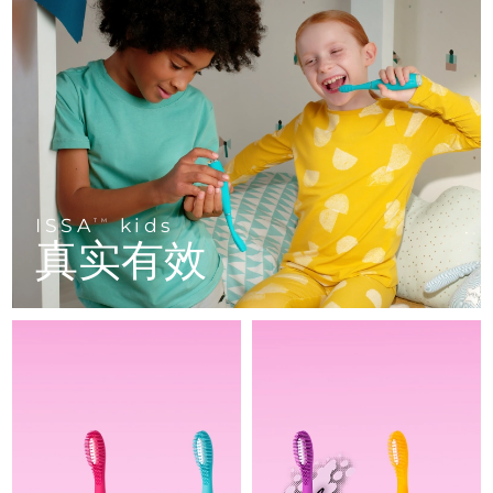
FAQ™ 101
FAQ™ 201
中国
LUNA™ 4 mini
面部提拉护理
预计送达日期
৮/৮/২৬
NEW
issa™ 4 smile
UFO™ 3 mini
Clinical anti-aging
LED mask
For young skin, T-zone
Premium anti-aging skincare
哥伦比亚
预计送达日期
১২/৮/২৬
Hybrid silicone sonic toothbrush
Red light therapy device for young skin
生发
肌肤年轻化
克罗地亚
预计送达日期
৮/৮/২৬
FAQ™ 102
FAQ™ 202
LUNA™ 4 go
BEAR™ 设备
FAQ™ 301
FAQ™ 501
issa™ 4 baby
UFO™ 3 go
Advanced clinical anti-aging
LED mask
For travel or gym bag
All premium facelift devices
NEW
塞浦路斯
预计送达日期
৯/৮/২৬
LED hair strengthening scalp massager
Full-Spectrum Red Light Therapy
For ages 0-3
Portable red light therapy
捷克
预计送达日期
৮/৮/২৬
ISSA
kids
FAQ™ 103
FAQ™ 211
TM
LUNA™ 护肤
保健品
真实有效
FAQ™ Scalp Serum
FAQ™ 502
issa™ Teeth Whitening Set
面膜
Luxurious clinical anti-aging set
Anti-aging neck & décolleté LED mask
Premium cleansers & balm
丹麦
预计送达日期
৮/৮/২৬
Scalp recovery probiotic serum
Full-Spectrum Red Light Therapy
Dual LED + sonic device & 18% PAP gel
Rejuvenation & hydration
专业治疗
爱沙尼亚
预计送达日期
৮/৮/২৬
FAQ™ P1 Primer
FAQ™ 221
LUNA™ 设备
FAQ™护肤品
ISSA™ 设备
UFO™ 设备
Manuka honey primer
Anti-aging LED hand mask
芬兰
FAQ™ Red Light Serum
预计送达日期
৮/৮/২৬
All facial cleansing devices
All FAQ™ skincare
All silicone sonic toothbrushes
All deep facial hydration devices
法国
预计送达日期
৮/৮/২৬
脱毛
身体护理
FAQ™护肤品
FAQ™护肤品
PEACH™ 2 Pro Max
BEAR™ 2 body
FAQ™产品
FAQ™ skincare
法属波利尼西亚
预计送达日期
১২/৮/২৬
All FAQ™ skincare
All FAQ™ skincare