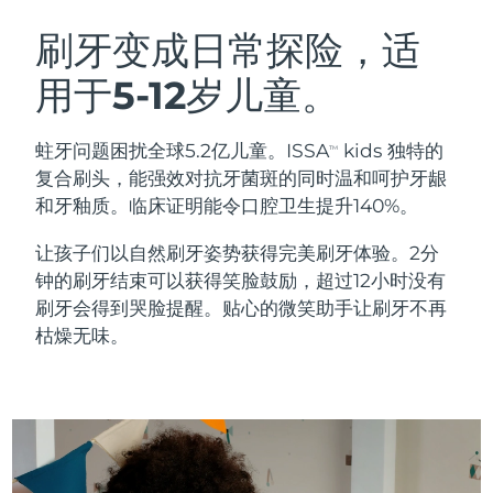
瑞典美肤护理
奥地利
预计送达日期
৮/৮/২৬
刷牙变成日常探险，适
用于5-12岁儿童。
巴林
预计送达日期
৯/৮/২৬
面部清洁
紧致提拉
比利时
预计送达日期
৮/৮/২৬
蛀牙问题困扰全球5.2亿儿童。ISSA
kids 独特的
TM
LUNA™ 4 套装
BEAR™ 2 套装
复合刷头，能强效对抗牙菌斑的同时温和呵护牙龈
百慕大
预计送达日期
১৪/৮/২৬
Anti-aging massage
Microcurrent toning
和牙釉质。临床证明能令口腔卫生提升140%。
波斯尼亚和黑塞哥维那
预计送达日期
১১/৮/২৬
让孩子们以自然刷牙姿势获得完美刷牙体验。2分
补水保湿
口腔护理
钟的刷牙结束可以获得笑脸鼓励，超过12小时没有
LUNA™ 4 Plus
BEAR™ 2 go
文莱
预计送达日期
১৩/৮/২৬
UFO™ 3 套装
issa™ 4
刷牙会得到哭脸提醒。贴心的微笑助手让刷牙不再
Massage, LED heating
Microcurrent toning on-the-go
FAQ™ 抗老护理
Deep facial hydration
Hybrid silicone sonic toothbrush
枯燥无味。
保加利亚
预计送达日期
৮/৮/২৬
NEW
LUNA™ 4 Men
BEAR™ 2 eyes & lips
加拿大
预计送达日期
১২/৮/২৬
UFO™ 3 LED
issa™ 4 plus
For men, anti-aging massage
Microcurrent line smoothing device
Near-infrared and red light therapy
Smart hybrid silicone sonic toothbrush
智利
预计送达日期
১২/৮/২৬
device
抗老
LED治疗