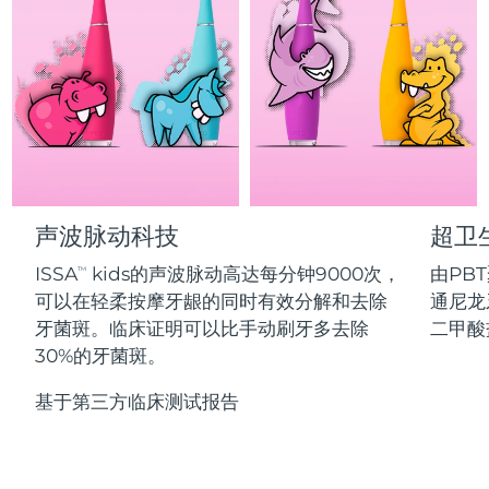
Professional IPL hair removal device
Microcurrent body toning
All hair treatments
All FAQ™ skincare
德国
预计送达日期
৮/৮/২৬
FAQ™产品
FAQ™产品
痘肌护理
眼部护理
直布罗陀
PEACH™ 2
LUNA™ 4 body
预计送达日期
১২/৮/২৬
FAQ™ products
All anti-aging treatments
All LED treatments
ESPADA™ 2 plus
BEAR™ 2 eyes & lips
IPL hair removal
Massaging body brush
All toning treatments
希腊
预计送达日期
৮/৮/২৬
Recurring acne LED therapy
Microcurrent line smoothing device
中国香港特别行政区
预计送达日期
৯/৮/২৬
PEACH™ 2 go
SUPERCHARGED™ serum
护发
毛孔护理
ESPADA™ 2
IRIS™ 2
Travel-friendly IPL hair removal
Firming body serum
声波脉动科技
超卫
匈牙利
LUNA™ 4 hair
预计送达日期
৮/৮/২৬
KIWI™ derma
Acne treatment device
Rejuvenating eye massager
NEW
2-in-1 LED scalp massager
Diamond microdermabrasion .
ISSA
kids的声波脉动高达每分钟9000次，
由PB
TM
冰岛
预计送达日期
৯/৮/২৬
可以在轻柔按摩牙龈的同时有效分解和去除
通尼龙
PEACH™ Cooling Prep Gel
ESPADA™ Blemish Solution
眼部护肤
牙菌斑。临床证明可以比手动刷牙多去除
二甲酸
牙齿美白
Cooling IPL hair removal gel
印度尼西亚
预计送达日期
৬/৮/২৬
FLIP™ play advanced
KIWI™
30%的牙菌斑。
Concentrated acne gel
Advanced eye care treatment
issa™ Teeth Whitening Set
LED light hairbrush
Blackhead remover
爱尔兰
预计送达日期
৮/৮/২৬
更多的
Dual LED + sonic device & 18% PAP gel
基于第三方临床测试报告
ESPADA™ 设备
眼部护理设备
马恩岛
预计送达日期
১০/৮/২৬
LUNA™ Dual-Peptide Scalp
KIWI™ 皮肤护理
All acne treatment devices
All revitalizing eye massagers
Serum
issa™ Teeth Whitening Gel