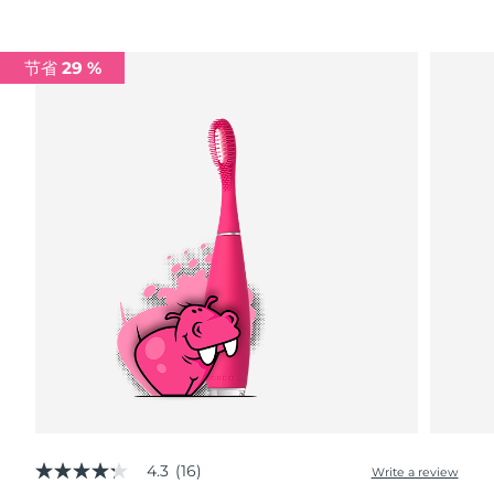
Advanced pore care essentials
以色列
预计送达日期
১২/৮/২৬
For healthy hair
18% PAP
护肤品
男士
意大利
预计送达日期
৮/৮/২৬
节省 29 %
日本
预计送达日期
১১/৮/২৬
泽西岛
预计送达日期
১৩/৮/২৬
全部购买
哈萨克斯坦
预计送达日期
১০/৮/২৬
FOREO APP
科威特
预计送达日期
৮/৮/২৬
关于我们
拉脱维亚
预计送达日期
৮/৮/২৬
黎巴嫩
预计送达日期
৯/৮/২৬
立陶宛
预计送达日期
৮/৮/২৬
卢森堡
预计送达日期
৮/৮/২৬
4.3
(16)
Write a review
4.3