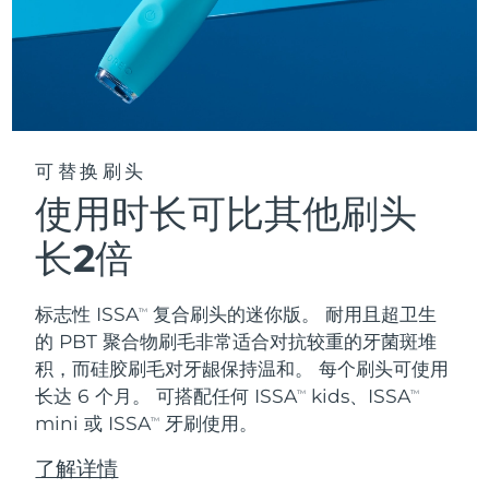
阿拉伯联合酋长国
预计送达日期
৯/৮/২৬
英国
预计送达日期
৮/৮/২৬
美国
预计送达日期
৯/৮/২৬
可替换刷头
乌兹别克斯坦
使用时长可比其他刷头
预计送达日期
১৩/৮/২৬
长2倍
越南
预计送达日期
১৪/৮/২৬
标志性 ISSA
复合刷头的迷你版。 耐用且超卫生
TM
的 PBT 聚合物刷毛非常适合对抗较重的牙菌斑堆
积，而硅胶刷毛对牙龈保持温和。 每个刷头可使用
长达 6 个月。 可搭配任何 ISSA
kids、ISSA
TM
TM
mini 或 ISSA
牙刷使用。
TM
了解详情