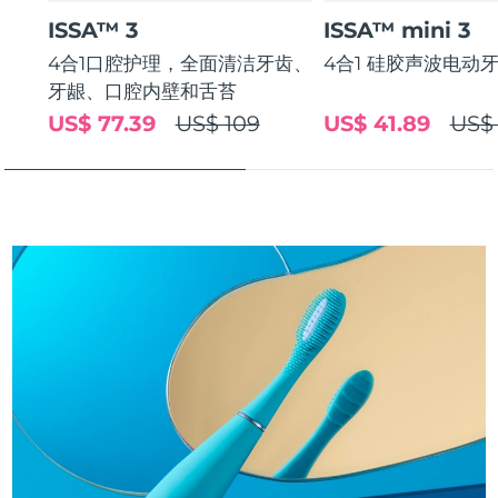
斯洛伐克
预计送达日期
৮/৮/২৬
ISSA™ 3
ISSA™ mini 3
4合1口腔护理，全面清洁牙齿、
4合1 硅胶声波电动
斯洛文尼亚
预计送达日期
৮/৮/২৬
牙龈、口腔内壁和舌苔
US$ 77.39
US$ 109
US$ 41.89
US$
南非
预计送达日期
১৬/৮/২৬
韩国
预计送达日期
১০/৮/২৬
西班牙
预计送达日期
৮/৮/২৬
瑞典
预计送达日期
৮/৮/২৬
瑞士
预计送达日期
৮/৮/২৬
台湾
预计送达日期
১৩/৮/২৬
泰国
预计送达日期
১২/৮/২৬
土耳其
预计送达日期
৯/৮/২৬