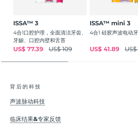
ISSA™ 3
ISSA™ mini 3
4合1口腔护理，全面清洁牙齿、
4合1 硅胶声波电动
牙龈、口腔内壁和舌苔
US$ 77.39
US$ 109
US$ 41.89
US$
背后的科技
声波脉动科技
临床结果&专家反馈