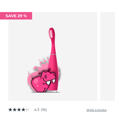
Advanced pore care essentials
以色列
预计送达日期
১৩/৮/২৬
For healthy hair
18% PAP
护肤品
男士
意大利
预计送达日期
৯/৮/২৬
SAVE 29 %
日本
预计送达日期
১২/৮/২৬
泽西岛
预计送达日期
১৪/৮/২৬
全部购买
哈萨克斯坦
预计送达日期
১১/৮/২৬
FOREO APP
科威特
预计送达日期
৯/৮/২৬
关于我们
拉脱维亚
预计送达日期
৯/৮/২৬
黎巴嫩
预计送达日期
১০/৮/২৬
立陶宛
预计送达日期
৯/৮/২৬
卢森堡
预计送达日期
৯/৮/২৬
4.3
(16)
Write a review
4.3