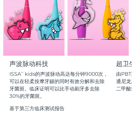
Professional IPL hair removal device
Microcurrent body toning
All hair treatments
All FAQ™ skincare
德国
预计送达日期
৯/৮/২৬
FAQ™产品
FAQ™产品
痘肌护理
眼部护理
直布罗陀
PEACH™ 2
LUNA™ 4 body
预计送达日期
১৩/৮/২৬
FAQ™ products
All anti-aging treatments
All LED treatments
ESPADA™ 2 plus
BEAR™ 2 eyes & lips
IPL hair removal
Massaging body brush
All toning treatments
希腊
预计送达日期
৯/৮/২৬
Recurring acne LED therapy
Microcurrent line smoothing device
中国香港特别行政区
预计送达日期
১০/৮/২৬
PEACH™ 2 go
SUPERCHARGED™ serum
护发
毛孔护理
ESPADA™ 2
IRIS™ 2
Travel-friendly IPL hair removal
Firming body serum
声波脉动科技
超卫
匈牙利
LUNA™ 4 hair
预计送达日期
৯/৮/২৬
KIWI™ derma
Acne treatment device
Rejuvenating eye massager
NEW
2-in-1 LED scalp massager
Diamond microdermabrasion .
ISSA
kids的声波脉动高达每分钟9000次，
由PB
TM
冰岛
预计送达日期
১০/৮/২৬
可以在轻柔按摩牙龈的同时有效分解和去除
通尼龙
PEACH™ Cooling Prep Gel
ESPADA™ Blemish Solution
眼部护肤
牙菌斑。临床证明可以比手动刷牙多去除
二甲酸
牙齿美白
Cooling IPL hair removal gel
印度尼西亚
预计送达日期
৭/৮/২৬
FLIP™ play advanced
KIWI™
30%的牙菌斑。
Concentrated acne gel
Advanced eye care treatment
issa™ Teeth Whitening Set
LED light hairbrush
Blackhead remover
爱尔兰
预计送达日期
৯/৮/২৬
更多的
Dual LED + sonic device & 18% PAP gel
基于第三方临床测试报告
ESPADA™ 设备
眼部护理设备
马恩岛
预计送达日期
১১/৮/২৬
LUNA™ Dual-Peptide Scalp
KIWI™ 皮肤护理
All acne treatment devices
All revitalizing eye massagers
Serum
issa™ Teeth Whitening Gel