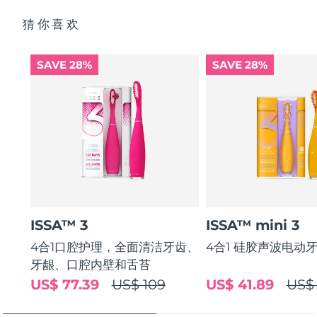
猜你喜欢
SAVE 28%
SAVE 28%
ISSA™ 3
ISSA™ mini 3
4合1口腔护理，全面清洁牙齿、
4合1 硅胶声波电动
牙龈、口腔内壁和舌苔
US$ 77.39
US$ 109
US$ 41.89
US$