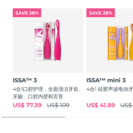
Lasts for up to a 265 days per single USB charge.
斯洛伐克
预计送达日期
৯/৮/২৬
Replaceable brush head lasts up to 6 months.
SAVE 28%
SAVE 28%
斯洛文尼亚
预计送达日期
৯/৮/২৬
南非
预计送达日期
১৭/৮/২৬
韩国
预计送达日期
১১/৮/২৬
西班牙
预计送达日期
৯/৮/২৬
瑞典
预计送达日期
৯/৮/২৬
ISSA™ 3
ISSA™ mini 3
4合1口腔护理，全面清洁牙齿、
4合1 硅胶声波电动
瑞士
预计送达日期
৯/৮/২৬
牙龈、口腔内壁和舌苔
台湾
预计送达日期
১৪/৮/২৬
US$ 77.39
US$ 109
US$ 41.89
US$
泰国
预计送达日期
১৩/৮/২৬
土耳其
预计送达日期
১০/৮/২৬