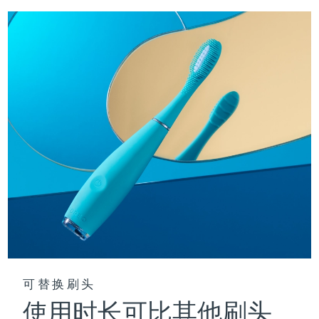
阿拉伯联合酋长国
预计送达日期
১০/৮/২৬
英国
预计送达日期
৯/৮/২৬
美国
预计送达日期
১০/৮/২৬
乌兹别克斯坦
预计送达日期
১৪/৮/২৬
越南
预计送达日期
১৫/৮/২৬
可替换刷头
使用时长可比其他刷头