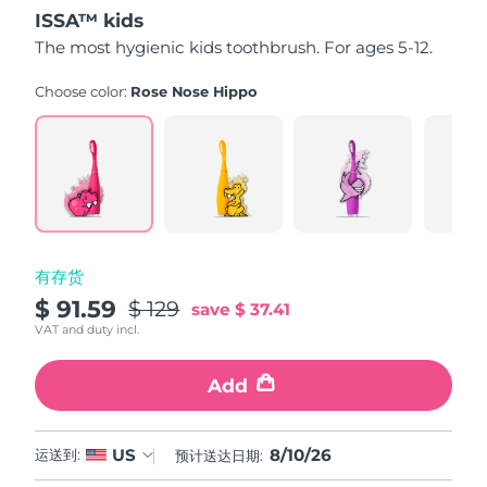
out
ISSA™ kids
of
中国澳门特别行政区
预计送达日期
১১/৮/২৬
5
The most hygienic kids toothbrush. For ages 5-12.
stars,
average
马来西亚
预计送达日期
১২/৮/২৬
rating
Choose color:
Rose Nose Hippo
value.
Read
马耳他
预计送达日期
৯/৮/২৬
16
Reviews.
Same
墨西哥
预计送达日期
১৩/৮/২৬
page
link.
摩纳哥
预计送达日期
১০/৮/২৬
有存货
荷兰
预计送达日期
৯/৮/২৬
$ 91.59
$ 129
save
$ 37.41
新西兰
VAT and duty incl.
预计送达日期
৯/৮/২৬
挪威
Add
预计送达日期
৯/৮/২৬
阿曼
预计送达日期
১২/৮/২৬
8/10/26
US
运送到:
预计送达日期:
菲律宾
预计送达日期
১২/৮/২৬