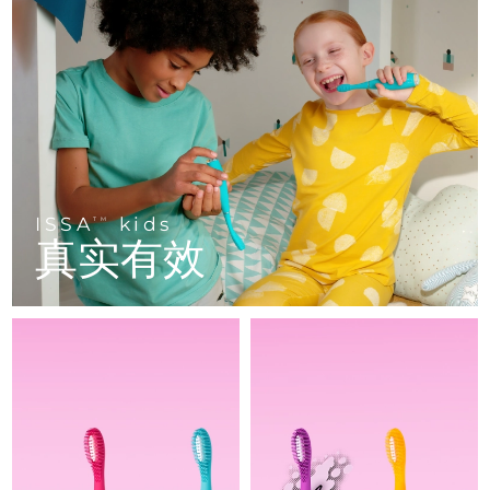
FAQ™ 101
FAQ™ 201
中国
LUNA™ 4 mini
面部提拉护理
预计送达日期
৯/৮/২৬
NEW
issa™ 4 smile
UFO™ 3 mini
Clinical anti-aging
LED mask
For young skin, T-zone
Premium anti-aging skincare
哥伦比亚
预计送达日期
১৩/৮/২৬
Hybrid silicone sonic toothbrush
Red light therapy device for young skin
生发
肌肤年轻化
克罗地亚
预计送达日期
৯/৮/২৬
FAQ™ 102
FAQ™ 202
LUNA™ 4 go
BEAR™ 设备
FAQ™ 301
FAQ™ 501
issa™ 4 baby
UFO™ 3 go
Advanced clinical anti-aging
LED mask
For travel or gym bag
All premium facelift devices
NEW
塞浦路斯
预计送达日期
১০/৮/২৬
LED hair strengthening scalp massager
Full-Spectrum Red Light Therapy
For ages 0-3
Portable red light therapy
捷克
预计送达日期
৯/৮/২৬
ISSA
kids
FAQ™ 103
FAQ™ 211
TM
LUNA™ 护肤
保健品
真实有效
FAQ™ Scalp Serum
FAQ™ 502
issa™ Teeth Whitening Set
面膜
Luxurious clinical anti-aging set
Anti-aging neck & décolleté LED mask
Premium cleansers & balm
丹麦
预计送达日期
৯/৮/২৬
Scalp recovery probiotic serum
Full-Spectrum Red Light Therapy
Dual LED + sonic device & 18% PAP gel
Rejuvenation & hydration
专业治疗
爱沙尼亚
预计送达日期
৯/৮/২৬
FAQ™ P1 Primer
FAQ™ 221
LUNA™ 设备
FAQ™护肤品
ISSA™ 设备
UFO™ 设备
Manuka honey primer
Anti-aging LED hand mask
芬兰
FAQ™ Red Light Serum
预计送达日期
৯/৮/২৬
All facial cleansing devices
All FAQ™ skincare
All silicone sonic toothbrushes
All deep facial hydration devices
法国
预计送达日期
৯/৮/২৬
脱毛
身体护理
FAQ™护肤品
FAQ™护肤品
PEACH™ 2 Pro Max
BEAR™ 2 body
FAQ™产品
FAQ™ skincare
法属波利尼西亚
预计送达日期
১৩/৮/২৬
All FAQ™ skincare
All FAQ™ skincare