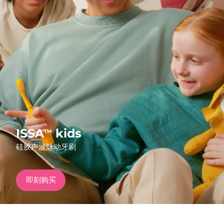
发货国家
美国
预计送达日期
১০/৮/২৬
FAQ™ Dual LED Panel
英国
预计送达日期
৯/৮/২৬
热门产品
西班牙
预计送达日期
৯/৮/২৬
澳大利亚
预计送达日期
১২/৮/২৬
法国
预计送达日期
৯/৮/২৬
ISSA
kids
TM
特别优惠
畅销产品
硅胶声波脉动牙刷
德国
预计送达日期
৯/৮/২৬
加拿大
预计送达日期
১৩/৮/২৬
即刻购买
红光疗法
澳大利亚
预计送达日期
১২/৮/২৬