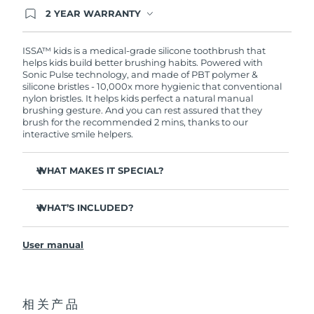
2 YEAR WARRANTY
Ordering today registers you for full FOREO
波兰
预计送达日期
১০/৮/২৬
warranty coverage. This means if you experience
issues within 2-year of purchase, FOREO will
ISSA™ kids is a medical-grade silicone toothbrush that
replace your product free of charge.
helps kids build better brushing habits. Powered with
葡萄牙
预计送达日期
৯/৮/২৬
Sonic Pulse technology, and made of PBT polymer &
silicone bristles - 10,000x more hygienic that conventional
波多黎各
nylon bristles. It helps kids perfect a natural manual
预计送达日期
১১/৮/২৬
brushing gesture. And you can rest assured that they
brush for the recommended 2 mins, thanks to our
卡塔尔
预计送达日期
১০/৮/২৬
interactive smile helpers.
留尼汪
预计送达日期
১৪/৮/২৬
WHAT MAKES IT SPECIAL?
Clinically proven to improve overall oral hygiene by
罗马尼亚
预计送达日期
৯/৮/২৬
140%.
WHAT’S INCLUDED?
Removes 30% more plaque than a regular toothbrush.
俄罗斯
预计送达日期
১৭/৮/২৬
ISSA
kids
™
Tough on plaque, yet gentle and non-abrasive on gums
User manual
USB charging cable
and enamel.
沙特阿拉伯
预计送达日期
১০/৮/২৬
General manual
4-in-1 oral care for teeth, gums, cheeks, and tongue.
2-year warranty (Spain, Portugal, Sweden: 3-year
Smiley face times 2-min brushing & sad face shows you
新加坡
预计送达日期
১১/৮/২৬
warranty)
相关产品
haven’t brushed in over 12 hours.