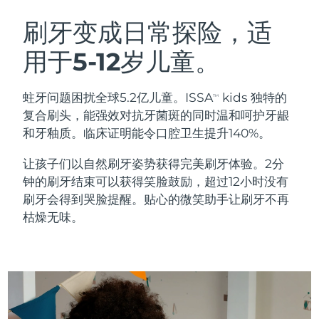
瑞典美肤护理
奥地利
预计送达日期
৯/৮/২৬
刷牙变成日常探险，适
用于5-12岁儿童。
巴林
预计送达日期
১০/৮/২৬
面部清洁
紧致提拉
比利时
预计送达日期
৯/৮/২৬
蛀牙问题困扰全球5.2亿儿童。ISSA
kids 独特的
TM
LUNA™ 4 套装
BEAR™ 2 套装
复合刷头，能强效对抗牙菌斑的同时温和呵护牙龈
百慕大
预计送达日期
১৫/৮/২৬
Anti-aging massage
Microcurrent toning
和牙釉质。临床证明能令口腔卫生提升140%。
波斯尼亚和黑塞哥维那
预计送达日期
১২/৮/২৬
让孩子们以自然刷牙姿势获得完美刷牙体验。2分
补水保湿
口腔护理
钟的刷牙结束可以获得笑脸鼓励，超过12小时没有
LUNA™ 4 Plus
BEAR™ 2 go
文莱
预计送达日期
১৪/৮/২৬
UFO™ 3 套装
issa™ 4
刷牙会得到哭脸提醒。贴心的微笑助手让刷牙不再
Massage, LED heating
Microcurrent toning on-the-go
FAQ™ 抗老护理
Deep facial hydration
Hybrid silicone sonic toothbrush
枯燥无味。
保加利亚
预计送达日期
৯/৮/২৬
NEW
LUNA™ 4 Men
BEAR™ 2 eyes & lips
加拿大
预计送达日期
১৩/৮/২৬
UFO™ 3 LED
issa™ 4 plus
For men, anti-aging massage
Microcurrent line smoothing device
Near-infrared and red light therapy
Smart hybrid silicone sonic toothbrush
智利
预计送达日期
১৩/৮/২৬
device
抗老
LED治疗