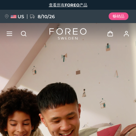
跳
查看所有FOREO产品
转
到
主
要
US
8/10/26
畅销品
内
容
新品
登录
语言
BREAKING NEWS
用户信息
English
Deutsch
Español
我的设备
FAQ™ Pure Beauty-Tech Elixir
Français
Italiano
Português
我的订单
Polski
Svenska
Русский
Türkçe
简体中文
繁體中文
我的地址
issa™ Teeth Whitening Set
我的订阅