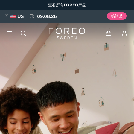
跳
查看所有FOREO产品
转
到
主
要
US
09.08.26
畅销品
内
容
新品
登录
语言
BREAKING NEWS
用户信息
English
Deutsch
Español
我的设备
FAQ™ Pure Beauty-Tech Elixir
Français
Italiano
Português
我的订单
Polski
Svenska
Русский
Türkçe
简体中文
繁體中文
我的地址
issa™ Teeth Whitening Set
我的订阅