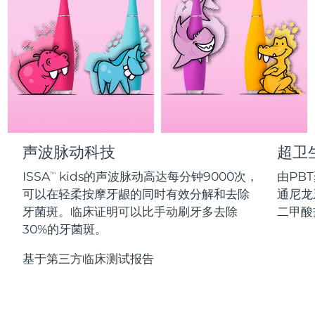
Professional IPL hair removal device
Microcurrent body toning
All hair treatments
All FAQ™ skincare
德国
预计送达日期
08/08/2026
FAQ™产品
FAQ™产品
痘肌护理
眼部护理
直布罗陀
PEACH™ 2
LUNA™ 4 body
预计送达日期
12/08/2026
FAQ™ products
All anti-aging treatments
All LED treatments
ESPADA™ 2 plus
BEAR™ 2 eyes & lips
IPL hair removal
Massaging body brush
All toning treatments
希腊
预计送达日期
08/08/2026
Recurring acne LED therapy
Microcurrent line smoothing device
中国香港特别行政区
预计送达日期
09/08/2026
PEACH™ 2 go
SUPERCHARGED™ serum
护发
毛孔护理
ESPADA™ 2
IRIS™ 2
Travel-friendly IPL hair removal
Firming body serum
声波脉动科技
超卫
匈牙利
LUNA™ 4 hair
预计送达日期
08/08/2026
KIWI™ derma
Acne treatment device
Rejuvenating eye massager
NEW
2-in-1 LED scalp massager
Diamond microdermabrasion .
ISSA
kids的声波脉动高达每分钟9000次，
由PB
TM
冰岛
预计送达日期
09/08/2026
可以在轻柔按摩牙龈的同时有效分解和去除
通尼龙
PEACH™ Cooling Prep Gel
ESPADA™ Blemish Solution
眼部护肤
牙菌斑。临床证明可以比手动刷牙多去除
二甲酸
牙齿美白
Cooling IPL hair removal gel
印度尼西亚
预计送达日期
06/08/2026
FLIP™ play advanced
KIWI™
30%的牙菌斑。
Concentrated acne gel
Advanced eye care treatment
issa™ Teeth Whitening Set
LED light hairbrush
Blackhead remover
爱尔兰
预计送达日期
08/08/2026
更多的
Dual LED + sonic device & 18% PAP gel
基于第三方临床测试报告
ESPADA™ 设备
眼部护理设备
马恩岛
预计送达日期
10/08/2026
LUNA™ Dual-Peptide Scalp
KIWI™ 皮肤护理
All acne treatment devices
All revitalizing eye massagers
Serum
issa™ Teeth Whitening Gel