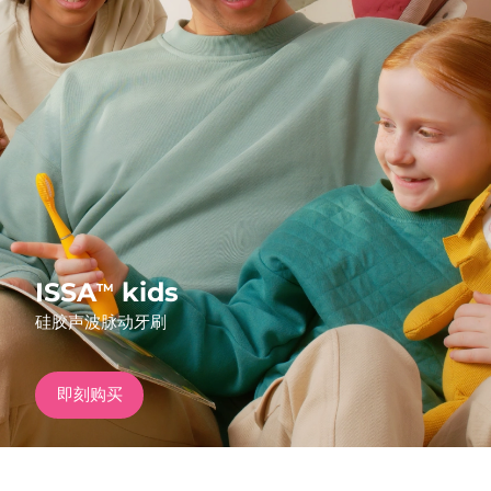
发货国家
美国
预计送达日期
09/08/2026
FAQ™ Dual LED Panel
英国
预计送达日期
08/08/2026
热门产品
西班牙
预计送达日期
08/08/2026
澳大利亚
预计送达日期
11/08/2026
法国
预计送达日期
08/08/2026
ISSA
kids
TM
特别优惠
畅销产品
硅胶声波脉动牙刷
德国
预计送达日期
08/08/2026
加拿大
预计送达日期
12/08/2026
即刻购买
红光疗法
澳大利亚
预计送达日期
11/08/2026