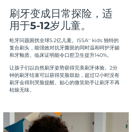
瑞典美肤护理
奥地利
预计送达日期
08/08/2026
刷牙变成日常探险，适
用于5-12岁儿童。
巴林
预计送达日期
09/08/2026
面部清洁
紧致提拉
比利时
预计送达日期
08/08/2026
蛀牙问题困扰全球5.2亿儿童。ISSA
kids 独特的
TM
LUNA™ 4 套装
BEAR™ 2 套装
复合刷头，能强效对抗牙菌斑的同时温和呵护牙龈
百慕大
预计送达日期
14/08/2026
Anti-aging massage
Microcurrent toning
和牙釉质。临床证明能令口腔卫生提升140%。
波斯尼亚和黑塞哥维那
预计送达日期
11/08/2026
让孩子们以自然刷牙姿势获得完美刷牙体验。2分
补水保湿
口腔护理
钟的刷牙结束可以获得笑脸鼓励，超过12小时没有
LUNA™ 4 Plus
BEAR™ 2 go
文莱
预计送达日期
13/08/2026
UFO™ 3 套装
issa™ 4
刷牙会得到哭脸提醒。贴心的微笑助手让刷牙不再
Massage, LED heating
Microcurrent toning on-the-go
FAQ™ 抗老护理
Deep facial hydration
Hybrid silicone sonic toothbrush
枯燥无味。
保加利亚
预计送达日期
08/08/2026
NEW
LUNA™ 4 Men
BEAR™ 2 eyes & lips
加拿大
预计送达日期
12/08/2026
UFO™ 3 LED
issa™ 4 plus
For men, anti-aging massage
Microcurrent line smoothing device
Near-infrared and red light therapy
Smart hybrid silicone sonic toothbrush
智利
预计送达日期
12/08/2026
device
抗老
LED治疗