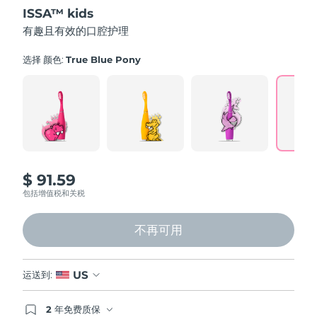
out
ISSA™ kids
of
中国澳门特别行政区
预计送达日期
10/08/2026
5
有趣且有效的口腔护理
stars,
average
马来西亚
预计送达日期
11/08/2026
rating
选择 颜色:
True Blue Pony
value.
Read
马耳他
预计送达日期
08/08/2026
16
Reviews.
Same
墨西哥
预计送达日期
12/08/2026
page
link.
摩纳哥
预计送达日期
09/08/2026
$ 91.59
荷兰
预计送达日期
08/08/2026
包括增值税和关税
新西兰
预计送达日期
08/08/2026
不再可用
挪威
预计送达日期
08/08/2026
US
运送到:
阿曼
预计送达日期
11/08/2026
2 年免费质保
菲律宾
预计送达日期
11/08/2026