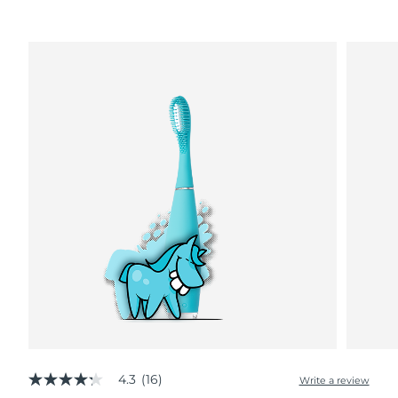
Advanced pore care essentials
以色列
预计送达日期
12/08/2026
For healthy hair
18% PAP
护肤品
男士
意大利
预计送达日期
08/08/2026
日本
预计送达日期
11/08/2026
泽西岛
预计送达日期
13/08/2026
全部购买
哈萨克斯坦
预计送达日期
10/08/2026
FOREO APP
科威特
预计送达日期
08/08/2026
关于我们
拉脱维亚
预计送达日期
08/08/2026
黎巴嫩
预计送达日期
09/08/2026
立陶宛
预计送达日期
08/08/2026
卢森堡
预计送达日期
08/08/2026
4.3
(16)
Write a review
4.3