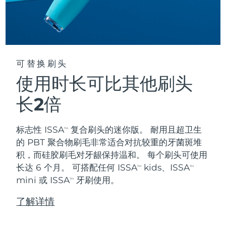
阿拉伯联合酋长国
预计送达日期
09/08/2026
英国
预计送达日期
08/08/2026
可替换刷头
美国
预计送达日期
09/08/2026
使用时长可比其他刷头
乌兹别克斯坦
预计送达日期
13/08/2026
长2倍
越南
预计送达日期
14/08/2026
标志性 ISSA
复合刷头的迷你版。 耐用且超卫生
TM
的 PBT 聚合物刷毛非常适合对抗较重的牙菌斑堆
积，而硅胶刷毛对牙龈保持温和。 每个刷头可使用
长达 6 个月。 可搭配任何 ISSA
kids、ISSA
TM
TM
mini 或 ISSA
牙刷使用。
TM
了解详情