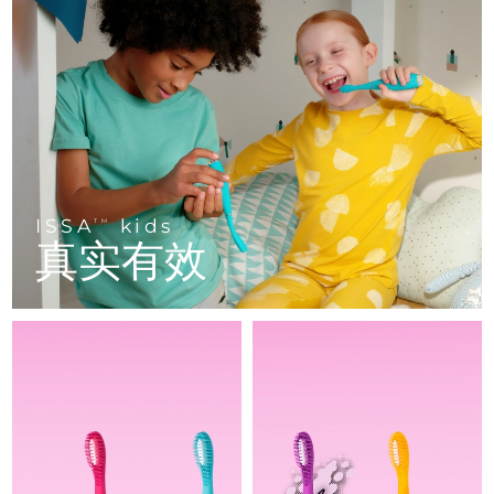
FAQ™ 101
FAQ™ 201
中国
LUNA™ 4 mini
面部提拉护理
预计送达日期
08/08/2026
NEW
issa™ 4 smile
UFO™ 3 mini
Clinical anti-aging
LED mask
For young skin, T-zone
Premium anti-aging skincare
哥伦比亚
预计送达日期
12/08/2026
Hybrid silicone sonic toothbrush
Red light therapy device for young skin
生发
肌肤年轻化
克罗地亚
预计送达日期
08/08/2026
FAQ™ 102
FAQ™ 202
LUNA™ 4 go
BEAR™ 设备
FAQ™ 301
FAQ™ 501
issa™ 4 baby
UFO™ 3 go
Advanced clinical anti-aging
LED mask
For travel or gym bag
All premium facelift devices
NEW
塞浦路斯
预计送达日期
09/08/2026
LED hair strengthening scalp massager
Full-Spectrum Red Light Therapy
For ages 0-3
Portable red light therapy
捷克
预计送达日期
08/08/2026
ISSA
kids
FAQ™ 103
FAQ™ 211
TM
LUNA™ 护肤
保健品
真实有效
FAQ™ Scalp Serum
FAQ™ 502
issa™ Teeth Whitening Set
面膜
Luxurious clinical anti-aging set
Anti-aging neck & décolleté LED mask
Premium cleansers & balm
丹麦
预计送达日期
08/08/2026
Scalp recovery probiotic serum
Full-Spectrum Red Light Therapy
Dual LED + sonic device & 18% PAP gel
Rejuvenation & hydration
专业治疗
爱沙尼亚
预计送达日期
08/08/2026
FAQ™ P1 Primer
FAQ™ 221
LUNA™ 设备
FAQ™护肤品
ISSA™ 设备
UFO™ 设备
Manuka honey primer
Anti-aging LED hand mask
芬兰
FAQ™ Red Light Serum
预计送达日期
08/08/2026
All facial cleansing devices
All FAQ™ skincare
All silicone sonic toothbrushes
All deep facial hydration devices
法国
预计送达日期
08/08/2026
脱毛
身体护理
FAQ™护肤品
FAQ™护肤品
PEACH™ 2 Pro Max
BEAR™ 2 body
FAQ™产品
FAQ™ skincare
法属波利尼西亚
预计送达日期
12/08/2026
All FAQ™ skincare
All FAQ™ skincare