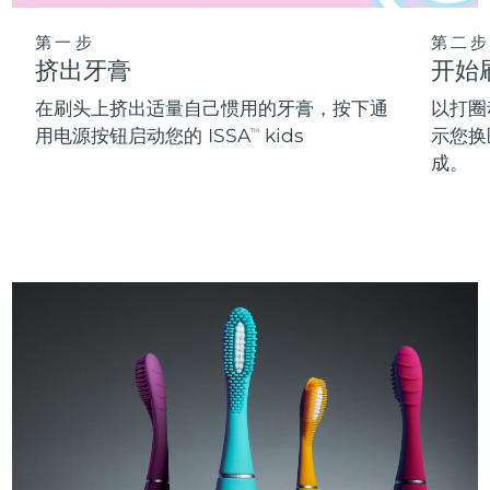
第一步
第二步
挤出牙膏
开始
在刷头上挤出适量自己惯用的牙膏，按下通
以打圈
用电源按钮启动您的 ISSA
kids
示您换
TM
成。