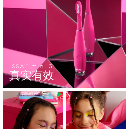
FAQ™ 101
FAQ™ 201
中国
LUNA™ 4 mini
面部提拉护理
预计送达日期
8/10/26
NEW
issa™ 4 smile
UFO™ 3 mini
Clinical anti-aging
LED mask
For young skin, T-zone
Premium anti-aging skincare
哥伦比亚
预计送达日期
8/14/26
Hybrid silicone sonic toothbrush
Red light therapy device for young skin
生发
肌肤年轻化
克罗地亚
预计送达日期
8/10/26
FAQ™ 102
FAQ™ 202
LUNA™ 4 go
BEAR™ 设备
FAQ™ 301
FAQ™ 501
issa™ 4 baby
UFO™ 3 go
Advanced clinical anti-aging
LED mask
For travel or gym bag
All premium facelift devices
NEW
塞浦路斯
预计送达日期
8/11/26
LED hair strengthening scalp massager
Full-Spectrum Red Light Therapy
For ages 0-3
Portable red light therapy
捷克
预计送达日期
8/10/26
FAQ™ 103
FAQ™ 211
LUNA™ 护肤
保健品
FAQ™ Scalp Serum
FAQ™ 502
ISSA
mini 3
issa™ Teeth Whitening Set
面膜
TM
Luxurious clinical anti-aging set
Anti-aging neck & décolleté LED mask
Premium cleansers & balm
丹麦
预计送达日期
8/10/26
真实有效
Scalp recovery probiotic serum
Full-Spectrum Red Light Therapy
Dual LED + sonic device & 18% PAP gel
Rejuvenation & hydration
专业治疗
爱沙尼亚
预计送达日期
8/10/26
FAQ™ P1 Primer
FAQ™ 221
LUNA™ 设备
FAQ™护肤品
ISSA™ 设备
UFO™ 设备
Manuka honey primer
Anti-aging LED hand mask
芬兰
FAQ™ Red Light Serum
预计送达日期
8/10/26
All facial cleansing devices
All FAQ™ skincare
All silicone sonic toothbrushes
All deep facial hydration devices
法国
预计送达日期
8/10/26
脱毛
身体护理
FAQ™护肤品
FAQ™护肤品
PEACH™ 2 Pro Max
BEAR™ 2 body
FAQ™产品
FAQ™ skincare
法属波利尼西亚
预计送达日期
8/14/26
All FAQ™ skincare
All FAQ™ skincare