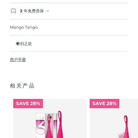
2 年免费质保
波兰
预计送达日期
8/11/26
如果您在2年质保期内发现任何非人为质量问题，
FOREO将免费为您更换产品。
Mango Tango
葡萄牙
预计送达日期
8/10/26
波多黎各
预计送达日期
8/12/26
特别之处
临床证明它可以将整体口腔卫生状况提升 140%。
卡塔尔
预计送达日期
8/11/26
用户手册
更能比传统牙刷多清除30%牙菌斑。
100% 的用户反馈 对牙齿没有磨蚀性，而且他们的牙龈看起来
留尼汪
预计送达日期
8/15/26
更健康并且不会感到刺激 内置微笑助手提供2分钟口腔清洁计
时，并在您超过12小时未刷牙后提示您。
相关产品
罗马尼亚
预计送达日期
8/10/26
自然刷牙手势，高效净齿。
单次USB充电可以续航长达265天。附配防尘袋，外出更便
俄罗斯
预计送达日期
8/18/26
携。新增防滑触点设计带来更舒适刷牙体验。
SAVE 28%
SAVE 28%
沙特阿拉伯
预计送达日期
8/11/26
新加坡
预计送达日期
8/12/26