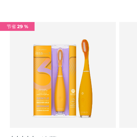
Advanced pore care essentials
以色列
预计送达日期
8/14/26
For healthy hair
18% PAP
护肤品
男士
意大利
预计送达日期
8/10/26
节省 29 %
日本
预计送达日期
8/13/26
泽西岛
预计送达日期
8/15/26
全部购买
哈萨克斯坦
预计送达日期
8/12/26
FOREO APP
科威特
预计送达日期
8/10/26
关于我们
拉脱维亚
预计送达日期
8/10/26
黎巴嫩
预计送达日期
8/11/26
立陶宛
预计送达日期
8/10/26
卢森堡
预计送达日期
8/10/26