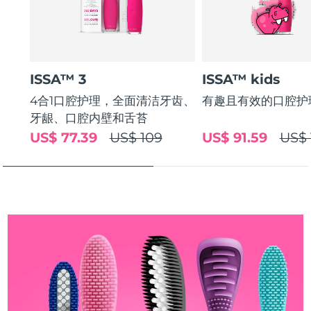
斯洛伐克
预计送达日期
8/10/26
斯洛文尼亚
预计送达日期
8/10/26
ISSA™ 3
ISSA™ kids
南非
预计送达日期
8/18/26
4合1口腔护理，全面清洁牙齿、
有趣且有效的口腔护
韩国
预计送达日期
8/12/26
牙龈、口腔内壁和舌苔
US$ 77.39
US$ 109
US$ 91.59
US$ 
西班牙
预计送达日期
8/10/26
瑞典
预计送达日期
8/10/26
瑞士
预计送达日期
8/10/26
台湾
预计送达日期
8/15/26
泰国
预计送达日期
8/14/26
土耳其
预计送达日期
8/11/26