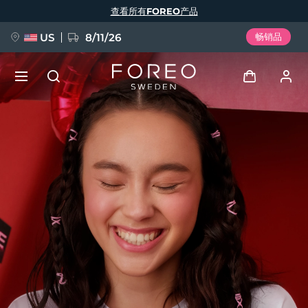
跳
查看所有FOREO产品
转
到
主
要
US
8/11/26
畅销品
内
容
新品
登录
语言
BREAKING NEWS
用户信息
English
Deutsch
Español
我的设备
FAQ™ Pure Beauty-Tech Elixir
Français
Italiano
Português
我的订单
Polski
Svenska
Русский
Türkçe
简体中文
繁體中文
我的地址
issa™ Teeth Whitening Set
我的订阅