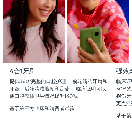
Professional IPL hair removal device
Microcurrent body toning
All hair treatments
All FAQ™ skincare
德国
预计送达日期
8/10/26
FAQ™产品
FAQ™产品
痘肌护理
眼部护理
直布罗陀
PEACH™ 2
LUNA™ 4 body
预计送达日期
8/14/26
FAQ™ products
All anti-aging treatments
All LED treatments
ESPADA™ 2 plus
BEAR™ 2 eyes & lips
IPL hair removal
Massaging body brush
All toning treatments
希腊
预计送达日期
8/10/26
Recurring acne LED therapy
Microcurrent line smoothing device
中国香港特别行政区
预计送达日期
8/11/26
PEACH™ 2 go
SUPERCHARGED™ serum
护发
毛孔护理
ESPADA™ 2
IRIS™ 2
Travel-friendly IPL hair removal
Firming body serum
匈牙利
LUNA™ 4 hair
预计送达日期
8/10/26
KIWI™ derma
Acne treatment device
Rejuvenating eye massager
NEW
4合1牙刷
强效
2-in-1 LED scalp massager
Diamond microdermabrasion .
冰岛
预计送达日期
8/11/26
提供360°完整的口腔护理。 前端清洁牙齿和
临床证
PEACH™ Cooling Prep Gel
ESPADA™ Blemish Solution
眼部护肤
牙龈，后端清洁脸颊和舌苔。 临床证明可以
30%
牙齿美白
Cooling IPL hair removal gel
印度尼西亚
预计送达日期
8/8/26
FLIP™ play advanced
KIWI™
使口腔整体卫生情况提升140%。
损伤牙
Concentrated acne gel
Advanced eye care treatment
issa™ Teeth Whitening Set
LED light hairbrush
Blackhead remover
更光滑
爱尔兰
预计送达日期
8/10/26
更多的
Dual LED + sonic device & 18% PAP gel
基于第三方临床和消费者试验
基于第
ESPADA™ 设备
眼部护理设备
马恩岛
预计送达日期
8/12/26
LUNA™ Dual-Peptide Scalp
KIWI™ 皮肤护理
All acne treatment devices
All revitalizing eye massagers
Serum
issa™ Teeth Whitening Gel