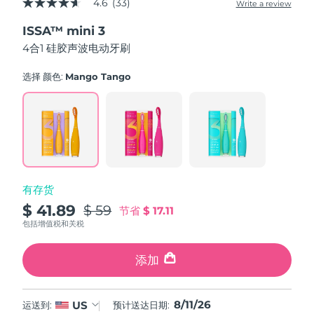
4.6
(33)
Write a review
4.6
中国澳门特别行政区
预计送达日期
8/12/26
out
ISSA™ mini 3
of
5
4合1 硅胶声波电动牙刷
马来西亚
预计送达日期
8/13/26
stars,
average
rating
选择 颜色:
Mango Tango
马耳他
预计送达日期
8/10/26
value.
Read
33
墨西哥
预计送达日期
8/14/26
Reviews.
Same
page
摩纳哥
预计送达日期
8/11/26
link.
荷兰
预计送达日期
8/10/26
有存货
$ 41.89
$ 59
节省
$ 17.11
新西兰
预计送达日期
8/10/26
包括增值税和关税
挪威
预计送达日期
8/10/26
添加
阿曼
预计送达日期
8/13/26
8/11/26
US
运送到:
预计送达日期:
菲律宾
预计送达日期
8/13/26