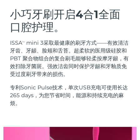
瑞典美肤护理
奥地利
预计送达日期
8/10/26
小巧牙刷开启4合1全面
口腔护理。
巴林
预计送达日期
8/11/26
面部清洁
紧致提拉
比利时
预计送达日期
8/10/26
ISSA
mini 3采取最健康的刷牙方式——有效清洁
TM
LUNA™ 4 套装
BEAR™ 2 套装
牙齿、牙龈、脸颊和舌苔。超柔软的医用级硅胶和
百慕大
预计送达日期
8/16/26
Anti-aging massage
Microcurrent toning
PBT 聚合物组合的复合刷毛能够轻柔按摩牙龈，有
效扫除牙菌斑。强效洁齿同时保护牙龈和牙釉质免
波斯尼亚和黑塞哥维那
预计送达日期
8/13/26
受过度刷牙带来的损伤。
补水保湿
口腔护理
LUNA™ 4 Plus
BEAR™ 2 go
文莱
预计送达日期
8/15/26
UFO™ 3 套装
issa™ 4
专利Sonic Pulse技术，单次USB充电可使用长达
Massage, LED heating
Microcurrent toning on-the-go
FAQ™ 抗老护理
Deep facial hydration
Hybrid silicone sonic toothbrush
265 days，为您节省时间，能源和持续充电的麻
保加利亚
预计送达日期
8/10/26
烦。
NEW
LUNA™ 4 Men
BEAR™ 2 eyes & lips
加拿大
预计送达日期
8/14/26
UFO™ 3 LED
issa™ 4 plus
For men, anti-aging massage
Microcurrent line smoothing device
Near-infrared and red light therapy
Smart hybrid silicone sonic toothbrush
智利
预计送达日期
8/14/26
device
抗老
LED治疗