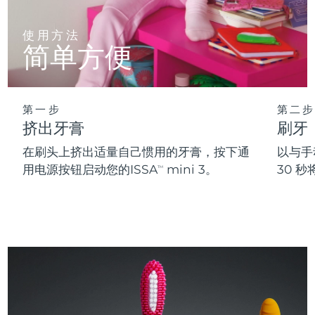
使用方法
简单方便
第一步
第二步
挤出牙膏
刷牙
在刷头上挤出适量自己惯用的牙膏，按下通
以与手
用电源按钮启动您的ISSA
mini 3。
30 
TM