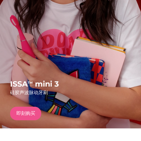
发货国家
美国
预计送达日期
8/11/26
FAQ™ Dual LED Panel
英国
预计送达日期
8/10/26
热门产品
西班牙
预计送达日期
8/10/26
澳大利亚
预计送达日期
8/13/26
法国
预计送达日期
8/10/26
ISSA
mini 3
TM
特别优惠
畅销产品
硅胶声波脉动牙刷
德国
预计送达日期
8/10/26
加拿大
预计送达日期
8/14/26
即刻购买
红光疗法
澳大利亚
预计送达日期
8/13/26