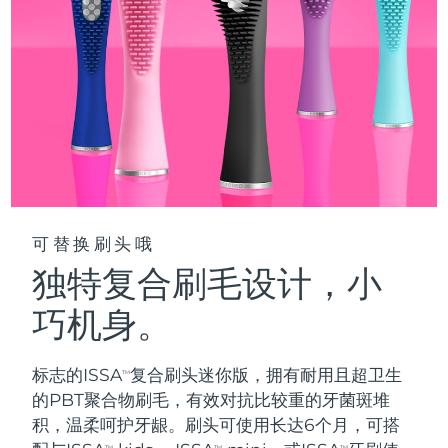
阿拉伯联合酋长国
预计送达日期
8/11/26
英国
预计送达日期
8/10/26
美国
预计送达日期
8/11/26
乌兹别克斯坦
预计送达日期
8/15/26
越南
预计送达日期
8/16/26
可替换刷头哦
独特复合刷毛设计，小
巧机身。
标志的ISSA
复合刷头迷你版，拥有耐用且超卫生
TM
的PBT聚合物刷毛，有效对抗比较重的牙菌斑堆
积，温柔呵护牙龈。刷头可使用长达6个月，可搭
TM
TM
TM