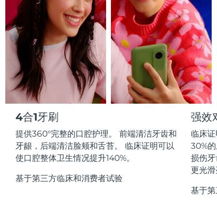
Professional IPL hair removal device
Microcurrent body toning
All hair treatments
All FAQ™ skincare
德国
预计送达日期
9/8/26
FAQ™产品
FAQ™产品
痘肌护理
眼部护理
直布罗陀
PEACH™ 2
LUNA™ 4 body
预计送达日期
13/8/26
FAQ™ products
All anti-aging treatments
All LED treatments
ESPADA™ 2 plus
BEAR™ 2 eyes & lips
IPL hair removal
Massaging body brush
All toning treatments
希腊
预计送达日期
9/8/26
Recurring acne LED therapy
Microcurrent line smoothing device
中国香港特别行政区
预计送达日期
10/8/26
PEACH™ 2 go
SUPERCHARGED™ serum
护发
毛孔护理
ESPADA™ 2
IRIS™ 2
Travel-friendly IPL hair removal
Firming body serum
匈牙利
LUNA™ 4 hair
预计送达日期
9/8/26
KIWI™ derma
Acne treatment device
Rejuvenating eye massager
NEW
4合1牙刷
强效
2-in-1 LED scalp massager
Diamond microdermabrasion .
冰岛
预计送达日期
10/8/26
提供360°完整的口腔护理。 前端清洁牙齿和
临床证
PEACH™ Cooling Prep Gel
ESPADA™ Blemish Solution
眼部护肤
牙龈，后端清洁脸颊和舌苔。 临床证明可以
30%
牙齿美白
Cooling IPL hair removal gel
印度尼西亚
预计送达日期
7/8/26
FLIP™ play advanced
KIWI™
使口腔整体卫生情况提升140%。
损伤牙
Concentrated acne gel
Advanced eye care treatment
issa™ Teeth Whitening Set
LED light hairbrush
Blackhead remover
更光滑
爱尔兰
预计送达日期
9/8/26
更多的
Dual LED + sonic device & 18% PAP gel
基于第三方临床和消费者试验
基于第
ESPADA™ 设备
眼部护理设备
马恩岛
预计送达日期
11/8/26
LUNA™ Dual-Peptide Scalp
KIWI™ 皮肤护理
All acne treatment devices
All revitalizing eye massagers
Serum
issa™ Teeth Whitening Gel