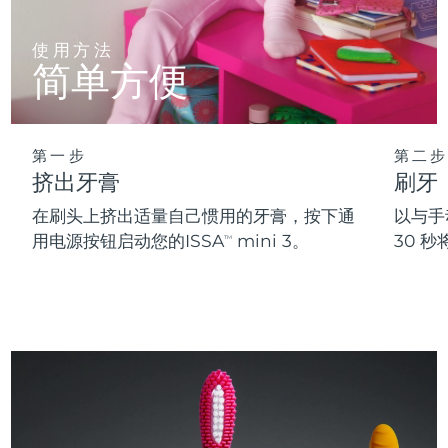
使用方法
简单方便
第一步
第二步
挤出牙膏
刷牙
在刷头上挤出适量自己惯用的牙膏，按下通
以与手
用电源按钮启动您的ISSA
mini 3。
30 
TM