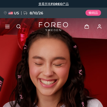
跳
查看所有FOREO产品
转
到
主
要
US
8/10/26
畅销品
内
容
新品
登录
语言
BREAKING NEWS
用户信息
English
Deutsch
Español
我的设备
FAQ™ Pure Beauty-Tech Elixir
Français
Italiano
Português
我的订单
Polski
Svenska
Русский
Türkçe
简体中文
繁體中文
我的地址
issa™ Teeth Whitening Set
我的订阅