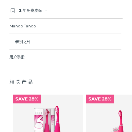
2 年免费质保
波兰
预计送达日期
10/8/26
如果您在2年质保期内发现任何非人为质量问题，
FOREO将免费为您更换产品。
Mango Tango
葡萄牙
预计送达日期
9/8/26
波多黎各
预计送达日期
11/8/26
特别之处
临床证明它可以将整体口腔卫生状况提升 140%。
卡塔尔
预计送达日期
10/8/26
用户手册
更能比传统牙刷多清除30%牙菌斑。
100% 的用户反馈 对牙齿没有磨蚀性，而且他们的牙龈看起来
留尼汪
预计送达日期
14/8/26
更健康并且不会感到刺激 内置微笑助手提供2分钟口腔清洁计
时，并在您超过12小时未刷牙后提示您。
相关产品
罗马尼亚
预计送达日期
9/8/26
自然刷牙手势，高效净齿。
单次USB充电可以续航长达265天。附配防尘袋，外出更便
俄罗斯
预计送达日期
17/8/26
携。新增防滑触点设计带来更舒适刷牙体验。
SAVE 28%
SAVE 28%
沙特阿拉伯
预计送达日期
10/8/26
新加坡
预计送达日期
11/8/26