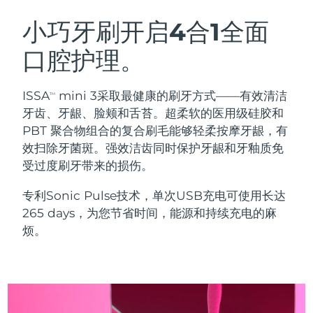
瑞典美肤护理
奥地利
预计送达日期
9/8/26
小巧牙刷开启4合1全面
口腔护理。
巴林
预计送达日期
10/8/26
面部清洁
紧致提拉
比利时
预计送达日期
9/8/26
ISSA
mini 3采取最健康的刷牙方式——有效清洁
TM
LUNA™ 4 套装
BEAR™ 2 套装
牙齿、牙龈、脸颊和舌苔。超柔软的医用级硅胶和
百慕大
预计送达日期
15/8/26
Anti-aging massage
Microcurrent toning
PBT 聚合物组合的复合刷毛能够轻柔按摩牙龈，有
效扫除牙菌斑。强效洁齿同时保护牙龈和牙釉质免
波斯尼亚和黑塞哥维那
预计送达日期
12/8/26
受过度刷牙带来的损伤。
补水保湿
口腔护理
LUNA™ 4 Plus
BEAR™ 2 go
文莱
预计送达日期
14/8/26
UFO™ 3 套装
issa™ 4
专利Sonic Pulse技术，单次USB充电可使用长达
Massage, LED heating
Microcurrent toning on-the-go
FAQ™ 抗老护理
Deep facial hydration
Hybrid silicone sonic toothbrush
265 days，为您节省时间，能源和持续充电的麻
保加利亚
预计送达日期
9/8/26
烦。
NEW
LUNA™ 4 Men
BEAR™ 2 eyes & lips
加拿大
预计送达日期
13/8/26
UFO™ 3 LED
issa™ 4 plus
For men, anti-aging massage
Microcurrent line smoothing device
Near-infrared and red light therapy
Smart hybrid silicone sonic toothbrush
智利
预计送达日期
13/8/26
device
抗老
LED治疗