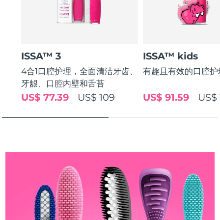
斯洛伐克
预计送达日期
9/8/26
斯洛文尼亚
预计送达日期
9/8/26
ISSA™ 3
ISSA™ kids
南非
预计送达日期
17/8/26
4合1口腔护理，全面清洁牙齿、
有趣且有效的口腔护
韩国
预计送达日期
11/8/26
牙龈、口腔内壁和舌苔
US$ 77.39
US$ 109
US$ 91.59
US$ 
西班牙
预计送达日期
9/8/26
瑞典
预计送达日期
9/8/26
瑞士
预计送达日期
9/8/26
台湾
预计送达日期
14/8/26
泰国
预计送达日期
13/8/26
土耳其
预计送达日期
10/8/26