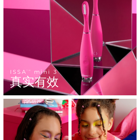
FAQ™ 101
FAQ™ 201
中国
LUNA™ 4 mini
面部提拉护理
预计送达日期
9/8/26
NEW
issa™ 4 smile
UFO™ 3 mini
Clinical anti-aging
LED mask
For young skin, T-zone
Premium anti-aging skincare
哥伦比亚
预计送达日期
13/8/26
Hybrid silicone sonic toothbrush
Red light therapy device for young skin
生发
肌肤年轻化
克罗地亚
预计送达日期
9/8/26
FAQ™ 102
FAQ™ 202
LUNA™ 4 go
BEAR™ 设备
FAQ™ 301
FAQ™ 501
issa™ 4 baby
UFO™ 3 go
Advanced clinical anti-aging
LED mask
For travel or gym bag
All premium facelift devices
NEW
塞浦路斯
预计送达日期
10/8/26
LED hair strengthening scalp massager
Full-Spectrum Red Light Therapy
For ages 0-3
Portable red light therapy
捷克
预计送达日期
9/8/26
FAQ™ 103
FAQ™ 211
LUNA™ 护肤
保健品
FAQ™ Scalp Serum
FAQ™ 502
ISSA
mini 3
issa™ Teeth Whitening Set
面膜
TM
Luxurious clinical anti-aging set
Anti-aging neck & décolleté LED mask
Premium cleansers & balm
丹麦
预计送达日期
9/8/26
真实有效
Scalp recovery probiotic serum
Full-Spectrum Red Light Therapy
Dual LED + sonic device & 18% PAP gel
Rejuvenation & hydration
专业治疗
爱沙尼亚
预计送达日期
9/8/26
FAQ™ P1 Primer
FAQ™ 221
LUNA™ 设备
FAQ™护肤品
ISSA™ 设备
UFO™ 设备
Manuka honey primer
Anti-aging LED hand mask
芬兰
FAQ™ Red Light Serum
预计送达日期
9/8/26
All facial cleansing devices
All FAQ™ skincare
All silicone sonic toothbrushes
All deep facial hydration devices
法国
预计送达日期
9/8/26
脱毛
身体护理
FAQ™护肤品
FAQ™护肤品
PEACH™ 2 Pro Max
BEAR™ 2 body
FAQ™产品
FAQ™ skincare
法属波利尼西亚
预计送达日期
13/8/26
All FAQ™ skincare
All FAQ™ skincare