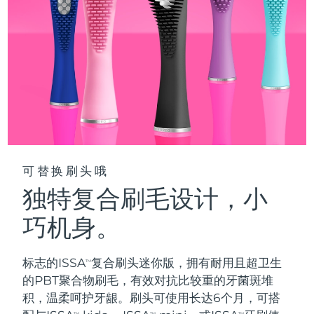
阿拉伯联合酋长国
预计送达日期
10/8/26
英国
预计送达日期
9/8/26
美国
预计送达日期
10/8/26
乌兹别克斯坦
预计送达日期
14/8/26
越南
预计送达日期
15/8/26
可替换刷头哦
独特复合刷毛设计，小
巧机身。
标志的ISSA
复合刷头迷你版，拥有耐用且超卫生
TM
的PBT聚合物刷毛，有效对抗比较重的牙菌斑堆
积，温柔呵护牙龈。刷头可使用长达6个月，可搭
TM
TM
TM