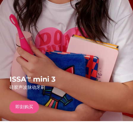
发货国家
美国
预计送达日期
10/8/26
FAQ™ Dual LED Panel
英国
预计送达日期
9/8/26
热门产品
西班牙
预计送达日期
9/8/26
澳大利亚
预计送达日期
12/8/26
法国
预计送达日期
9/8/26
ISSA
mini 3
TM
特别优惠
畅销产品
硅胶声波脉动牙刷
德国
预计送达日期
9/8/26
加拿大
预计送达日期
13/8/26
即刻购买
红光疗法
澳大利亚
预计送达日期
12/8/26