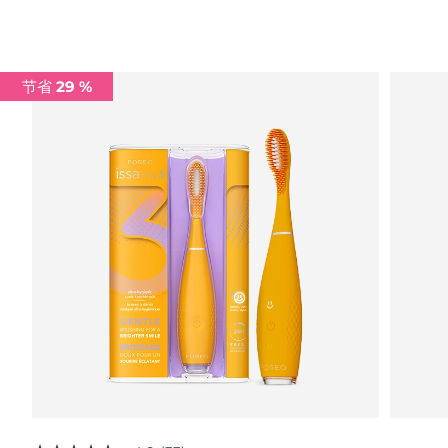
Advanced pore care essentials
以色列
预计送达日期
13/8/26
For healthy hair
18% PAP
护肤品
男士
意大利
预计送达日期
9/8/26
节省 29 %
日本
预计送达日期
12/8/26
泽西岛
预计送达日期
14/8/26
全部购买
哈萨克斯坦
预计送达日期
11/8/26
FOREO APP
科威特
预计送达日期
9/8/26
关于我们
拉脱维亚
预计送达日期
9/8/26
黎巴嫩
预计送达日期
10/8/26
立陶宛
预计送达日期
9/8/26
卢森堡
预计送达日期
9/8/26