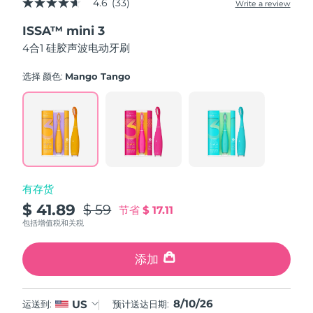
4.6
(33)
Write a review
4.6
中国澳门特别行政区
预计送达日期
11/8/26
out
ISSA™ mini 3
of
5
4合1 硅胶声波电动牙刷
马来西亚
预计送达日期
12/8/26
stars,
average
rating
选择 颜色:
Mango Tango
马耳他
预计送达日期
9/8/26
value.
Read
33
墨西哥
预计送达日期
13/8/26
Reviews.
Same
page
摩纳哥
预计送达日期
10/8/26
link.
荷兰
预计送达日期
9/8/26
有存货
$ 41.89
$ 59
节省
$ 17.11
新西兰
预计送达日期
9/8/26
包括增值税和关税
挪威
预计送达日期
9/8/26
添加
阿曼
预计送达日期
12/8/26
8/10/26
US
运送到:
预计送达日期:
菲律宾
预计送达日期
12/8/26