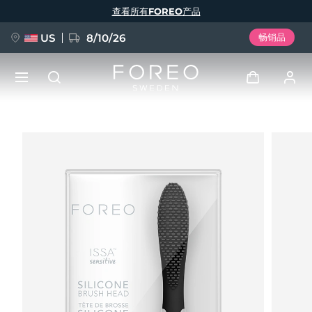
跳
查看所有FOREO产品
转
到
主
要
US
8/10/26
畅销品
内
容
新品
登录
语言
BREAKING NEWS
用户信息
English
Deutsch
Español
我的设备
FAQ™ Pure Beauty-Tech Elixir
Français
Italiano
Português
我的订单
Polski
Svenska
Русский
Türkçe
简体中文
繁體中文
我的地址
issa™ Teeth Whitening Set
我的订阅