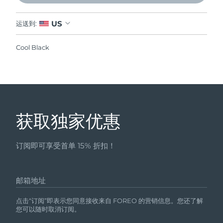
瑞典美肤护理
奥地利
预计送达日期
8/9/26
US
运送到:
巴林
预计送达日期
8/10/26
Cool Black
面部清洁
紧致提拉
比利时
预计送达日期
8/9/26
LUNA™ 4 套装
BEAR™ 2 套装
百慕大
预计送达日期
8/15/26
Anti-aging massage
Microcurrent toning
波斯尼亚和黑塞哥维那
预计送达日期
8/12/26
获取独家优惠
补水保湿
口腔护理
LUNA™ 4 Plus
BEAR™ 2 go
文莱
预计送达日期
8/14/26
UFO™ 3 套装
issa™ 4
Massage, LED heating
Microcurrent toning on-the-go
订阅即可享受首单 15% 折扣！
FAQ™ 抗老护理
Deep facial hydration
Hybrid silicone sonic toothbrush
保加利亚
预计送达日期
8/9/26
NEW
LUNA™ 4 Men
BEAR™ 2 eyes & lips
加拿大
预计送达日期
8/13/26
邮箱地址
UFO™ 3 LED
issa™ 4 plus
For men, anti-aging massage
Microcurrent line smoothing device
Near-infrared and red light therapy
Smart hybrid silicone sonic toothbrush
点击“订阅”即表示您同意接收来自 FOREO 的营销信息。您还了解
智利
预计送达日期
8/13/26
device
抗老
LED治疗
您可以随时取消订阅。