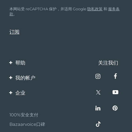
FAQ™ 101
FAQ™ 201
中国
LUNA™ 4 mini
面部提拉护理
预计送达日期
8/9/26
NEW
issa™ 4 smile
UFO™ 3 mini
本网站受 reCAPTCHA 保护，并适用 Google
隐私政策
和
服务条
Clinical anti-aging
LED mask
For young skin, T-zone
Premium anti-aging skincare
款
。
哥伦比亚
预计送达日期
8/13/26
Hybrid silicone sonic toothbrush
Red light therapy device for young skin
生发
肌肤年轻化
克罗地亚
预计送达日期
8/9/26
FAQ™ 102
FAQ™ 202
LUNA™ 4 go
BEAR™ 设备
FAQ™ 301
FAQ™ 501
issa™ 4 baby
UFO™ 3 go
Advanced clinical anti-aging
LED mask
For travel or gym bag
All premium facelift devices
NEW
塞浦路斯
预计送达日期
8/10/26
LED hair strengthening scalp massager
Full-Spectrum Red Light Therapy
For ages 0-3
Portable red light therapy
捷克
预计送达日期
8/9/26
FAQ™ 103
FAQ™ 211
LUNA™ 护肤
保健品
帮助
关注我们
FAQ™ Scalp Serum
FAQ™ 502
issa™ Teeth Whitening Set
面膜
Luxurious clinical anti-aging set
Anti-aging neck & décolleté LED mask
Premium cleansers & balm
丹麦
预计送达日期
8/9/26
联系我们
Scalp recovery probiotic serum
Full-Spectrum Red Light Therapy
Dual LED + sonic device & 18% PAP gel
Rejuvenation & hydration
我的帐户
专业治疗
爱沙尼亚
预计送达日期
8/9/26
订单与运输
产品注册
FAQ™ P1 Primer
FAQ™ 221
LUNA™ 设备
企业
FAQ™护肤品
保修与退换货
ISSA™ 设备
UFO™ 设备
Manuka honey primer
Anti-aging LED hand mask
芬兰
FAQ™ Red Light Serum
预计送达日期
8/9/26
All facial cleansing devices
客服支持
All FAQ™ skincare
关于FOREO
All silicone sonic toothbrushes
All deep facial hydration devices
常见问题
法国
预计送达日期
8/9/26
脱毛
身体护理
100%安全支付
伙伴计划
FAQ™护肤品
电池信息
FAQ™护肤品
Bazaarvoice口碑
PEACH™ 2 Pro Max
BEAR™ 2 body
FAQ™产品
FAQ™ skincare
法属波利尼西亚
预计送达日期
8/13/26
联盟新闻
All FAQ™ skincare
All FAQ™ skincare