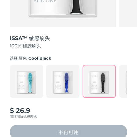
发货国家
美国
预计送达日期
8/10/26
FAQ™ Dual LED Panel
英国
预计送达日期
8/9/26
ISSA™ 敏感刷头
100% 硅胶刷头
热门产品
西班牙
预计送达日期
8/9/26
选择 颜色:
Cool Black
澳大利亚
预计送达日期
8/12/26
法国
预计送达日期
8/9/26
特别优惠
畅销产品
德国
预计送达日期
8/9/26
加拿大
预计送达日期
8/13/26
$ 26.9
包括增值税和关税
红光疗法
不再可用
澳大利亚
预计送达日期
8/12/26