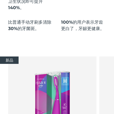
卫生状况即可
提升
140%
。
波兰
预计送达日期
8/12/26
比普通手动牙刷多
清除
100%
的用户表示牙齿
葡萄牙
预计送达日期
8/11/26
30%
的牙菌斑。
更白了，牙龈更健康。
波多黎各
预计送达日期
8/13/26
卡塔尔
预计送达日期
8/12/26
留尼汪
预计送达日期
8/16/26
新品
罗马尼亚
预计送达日期
8/11/26
俄罗斯
预计送达日期
8/19/26
沙特阿拉伯
预计送达日期
8/12/26
新加坡
预计送达日期
8/13/26