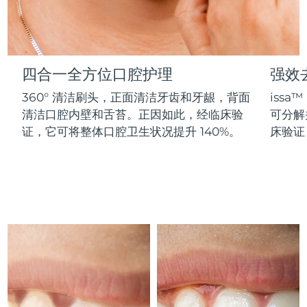
Advanced pore care essentials
以色列
预计送达日期
8/15/26
For healthy hair
18% PAP
护肤品
男士
意大利
预计送达日期
8/11/26
日本
预计送达日期
8/14/26
四合一全方位口腔护理
强效
360° 清洁刷头，正面清洁牙齿和牙龈，背面
issa
泽西岛
预计送达日期
8/16/26
全部购买
清洁口腔内壁和舌苔。正因如此，经临床验
可分解
哈萨克斯坦
证，它可将整体口腔卫生状况提升 140%。
床验证
预计送达日期
8/13/26
FOREO APP
科威特
预计送达日期
8/11/26
关于我们
拉脱维亚
预计送达日期
8/11/26
黎巴嫩
预计送达日期
8/12/26
立陶宛
预计送达日期
8/11/26
卢森堡
预计送达日期
8/11/26