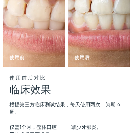
中国澳门特别行政区
预计送达日期
8/13/26
马来西亚
预计送达日期
8/14/26
马耳他
预计送达日期
8/11/26
墨西哥
预计送达日期
8/15/26
使用前
使用后
摩纳哥
预计送达日期
8/12/26
荷兰
使用前后对比
预计送达日期
8/11/26
临床效果
新西兰
预计送达日期
8/11/26
根据第三方临床测试结果，每天使用两次，为期 4
挪威
预计送达日期
8/11/26
周。
阿曼
预计送达日期
8/14/26
仅需1个月，整体口腔
减少
牙龈炎。
菲律宾
预计送达日期
8/14/26