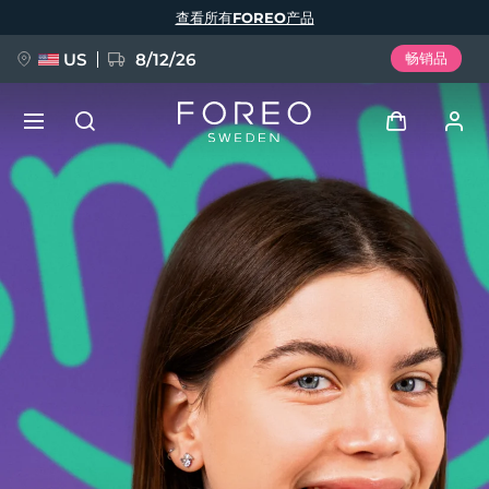
跳
查看所有FOREO产品
转
到
主
要
US
8/12/26
畅销品
内
容
新品
登录
语言
BREAKING NEWS
用户信息
English
Deutsch
Español
我的设备
FAQ™ Pure Beauty-Tech Elixir
Français
Italiano
Português
我的订单
Polski
Svenska
Русский
Türkçe
简体中文
繁體中文
我的地址
issa™ Teeth Whitening Set
我的订阅