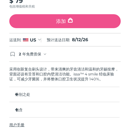
$ 79
包括增值税和关税
阿拉伯联合酋长国
预计送达日期
8/12/26
添加
英国
预计送达日期
8/11/26
美国
8/12/26
US
预计送达日期
8/12/26
运送到:
预计送达日期:
乌兹别克斯坦
预计送达日期
8/16/26
2 年免费质保
如果您在2年质保期内发现任何非人为质量问题，
FOREO将免费为您更换产品。
越南
预计送达日期
8/17/26
采用创新复合刷头设计，带来清爽的牙齿清洁和温和的牙龈按摩，
背面还设有舌苔和口腔内壁清洁功能。issa™ 4 smile 经临床验
证，可减少牙菌斑，并将整体口腔卫生状况提升 140%。
特别之处
USB单次充电即可使用长达 265 天。
包含
外层硅胶刷毛温和呵护牙龈，内层杜邦刷毛强效清除牙菌斑。
经临床验证，可减少牙龈炎，比普通手动牙刷多清除 30% 的牙
issa™ 4 smile
菌斑。
用户手册
USB 充电线