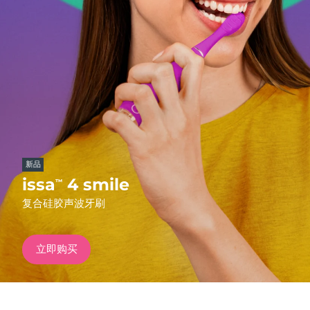
发货国家
美国
预计送达日期
8/12/26
FAQ™ Dual LED Panel
英国
预计送达日期
8/11/26
热门产品
西班牙
预计送达日期
8/11/26
澳大利亚
预计送达日期
8/14/26
新品
法国
预计送达日期
8/11/26
issa
4 smile
™
特别优惠
畅销产品
复合硅胶声波牙刷
德国
预计送达日期
8/11/26
加拿大
预计送达日期
8/15/26
立即购买
红光疗法
澳大利亚
预计送达日期
8/14/26