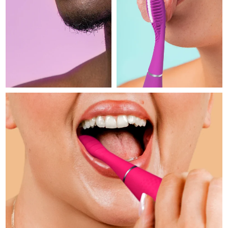
Professional IPL hair removal device
Microcurrent body toning
All hair treatments
All FAQ™ skincare
德国
预计送达日期
8/11/26
FAQ™产品
FAQ™产品
痘肌护理
眼部护理
直布罗陀
PEACH™ 2
LUNA™ 4 body
预计送达日期
8/15/26
FAQ™ products
All anti-aging treatments
All LED treatments
ESPADA™ 2 plus
BEAR™ 2 eyes & lips
IPL hair removal
Massaging body brush
All toning treatments
希腊
预计送达日期
8/11/26
Recurring acne LED therapy
Microcurrent line smoothing device
中国香港特别行政区
预计送达日期
8/12/26
PEACH™ 2 go
SUPERCHARGED™ serum
护发
毛孔护理
ESPADA™ 2
IRIS™ 2
Travel-friendly IPL hair removal
Firming body serum
匈牙利
LUNA™ 4 hair
预计送达日期
8/11/26
KIWI™ derma
Acne treatment device
Rejuvenating eye massager
NEW
2-in-1 LED scalp massager
Diamond microdermabrasion .
冰岛
预计送达日期
8/12/26
PEACH™ Cooling Prep Gel
ESPADA™ Blemish Solution
眼部护肤
牙齿美白
Cooling IPL hair removal gel
印度尼西亚
预计送达日期
8/9/26
FLIP™ play advanced
KIWI™
Concentrated acne gel
Advanced eye care treatment
issa™ Teeth Whitening Set
LED light hairbrush
Blackhead remover
爱尔兰
预计送达日期
8/11/26
更多的
Dual LED + sonic device & 18% PAP gel
ESPADA™ 设备
眼部护理设备
马恩岛
预计送达日期
8/13/26
LUNA™ Dual-Peptide Scalp
KIWI™ 皮肤护理
All acne treatment devices
All revitalizing eye massagers
Serum
issa™ Teeth Whitening Gel