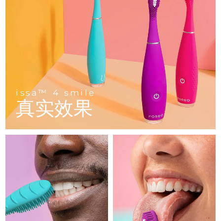
FAQ™ 101
FAQ™ 201
中国
LUNA™ 4 mini
面部提拉护理
预计送达日期
8/11/26
NEW
issa™ 4 smile
UFO™ 3 mini
Clinical anti-aging
LED mask
For young skin, T-zone
Premium anti-aging skincare
哥伦比亚
预计送达日期
8/15/26
Hybrid silicone sonic toothbrush
Red light therapy device for young skin
生发
肌肤年轻化
克罗地亚
预计送达日期
8/11/26
FAQ™ 102
FAQ™ 202
LUNA™ 4 go
BEAR™ 设备
FAQ™ 301
FAQ™ 501
issa™ 4 baby
UFO™ 3 go
Advanced clinical anti-aging
LED mask
For travel or gym bag
All premium facelift devices
NEW
塞浦路斯
预计送达日期
8/12/26
LED hair strengthening scalp massager
Full-Spectrum Red Light Therapy
For ages 0-3
Portable red light therapy
issa™ 4 smile
捷克
预计送达日期
8/11/26
真实效果
FAQ™ 103
FAQ™ 211
LUNA™ 护肤
保健品
FAQ™ Scalp Serum
FAQ™ 502
issa™ Teeth Whitening Set
面膜
Luxurious clinical anti-aging set
Anti-aging neck & décolleté LED mask
Premium cleansers & balm
丹麦
预计送达日期
8/11/26
Scalp recovery probiotic serum
Full-Spectrum Red Light Therapy
Dual LED + sonic device & 18% PAP gel
Rejuvenation & hydration
专业治疗
爱沙尼亚
预计送达日期
8/11/26
FAQ™ P1 Primer
FAQ™ 221
LUNA™ 设备
FAQ™护肤品
ISSA™ 设备
UFO™ 设备
Manuka honey primer
Anti-aging LED hand mask
芬兰
FAQ™ Red Light Serum
预计送达日期
8/11/26
All facial cleansing devices
All FAQ™ skincare
All silicone sonic toothbrushes
All deep facial hydration devices
法国
预计送达日期
8/11/26
脱毛
身体护理
FAQ™护肤品
FAQ™护肤品
PEACH™ 2 Pro Max
BEAR™ 2 body
FAQ™产品
FAQ™ skincare
法属波利尼西亚
预计送达日期
8/15/26
All FAQ™ skincare
All FAQ™ skincare