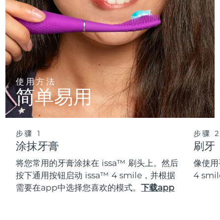
使用方法
简单易用
步骤 1
步骤 
涂抹牙膏
刷牙
将您常用的牙膏涂抹在 issa™ 刷头上。然后
像使用
按下通用按钮启动 issa™ 4 smile，并根据
4 s
需要在app中选择您喜欢的模式。
下载app