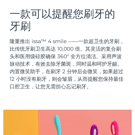
瑞典美肤护理
奥地利
预计送达日期
8/11/26
一款可以提醒您刷牙的
牙刷
巴林
预计送达日期
8/12/26
面部清洁
紧致提拉
比利时
预计送达日期
8/11/26
隆重推出 issa™ 4 smile ——一款超卫生的牙刷，
LUNA™ 4 套装
BEAR™ 2 套装
比传统牙刷卫生高达 10,000 倍。其灵活的复合刷
百慕大
预计送达日期
8/17/26
Anti-aging massage
Microcurrent toning
头和医用级硅胶确保 360° 全方位清洁。采用声波
脉动技术，有效去除牙菌斑，同时温和呵护牙龈。
波斯尼亚和黑塞哥维那
预计送达日期
8/14/26
内置微笑助手，在刷牙 2 分钟后会微笑，如果超过
补水保湿
口腔护理
LUNA™ 4 Plus
BEAR™ 2 go
12 小时没有刷牙，则会皱眉，从而提醒您保持最佳
文莱
预计送达日期
8/16/26
UFO™ 3 套装
issa™ 4
Massage, LED heating
Microcurrent toning on-the-go
口腔卫生，让您无需担心忘记刷牙。
FAQ™ 抗老护理
Deep facial hydration
Hybrid silicone sonic toothbrush
保加利亚
预计送达日期
8/11/26
NEW
LUNA™ 4 Men
BEAR™ 2 eyes & lips
加拿大
预计送达日期
8/15/26
UFO™ 3 LED
issa™ 4 plus
For men, anti-aging massage
Microcurrent line smoothing device
Near-infrared and red light therapy
Smart hybrid silicone sonic toothbrush
智利
预计送达日期
8/15/26
device
抗老
LED治疗