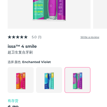
斯洛伐克
预计送达日期
8/11/26
斯洛文尼亚
预计送达日期
8/11/26
南非
预计送达日期
8/19/26
5.0
(1)
Write a review
韩国
5.0
预计送达日期
8/13/26
out
issa™ 4 smile
of
西班牙
5
预计送达日期
8/11/26
超卫生复合牙刷
stars,
average
瑞典
预计送达日期
8/11/26
rating
选择 颜色:
Enchanted Violet
value.
Read
瑞士
预计送达日期
8/11/26
a
Review.
Same
台湾
预计送达日期
8/16/26
page
link.
泰国
预计送达日期
8/15/26
有存货
土耳其
预计送达日期
8/12/26