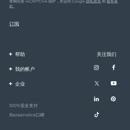
本网站受 reCAPTCHA 保护，并适用 Google
隐私政策
和
服务条
款
。
帮助
关注我们
联系我们
我的帐户
订单与运输
产品注册
企业
保修与退换货
客服支持
关于FOREO
常见问题
100%安全支付
伙伴计划
电池信息
Bazaarvoice口碑
联盟新闻
MYSA