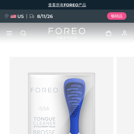
跳
查看所有FOREO产品
转
到
主
要
US
8/11/26
畅销品
内
容
新品
登录
语言
BREAKING NEWS
用户信息
English
Deutsch
Español
我的设备
FAQ™ Pure Beauty-Tech Elixir
Français
Italiano
Português
我的订单
Polski
Svenska
Русский
Türkçe
简体中文
繁體中文
我的地址
issa™ Teeth Whitening Set
我的订阅