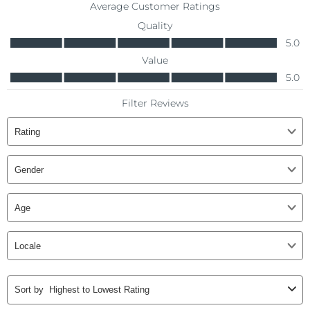
Advanced pore care essentials
以色列
预计送达日期
8/13/26
For healthy hair
18% PAP
护肤品
男士
意大利
预计送达日期
8/9/26
日本
预计送达日期
8/12/26
泽西岛
预计送达日期
8/14/26
全部购买
哈萨克斯坦
预计送达日期
8/11/26
FOREO APP
科威特
预计送达日期
8/9/26
关于我们
拉脱维亚
预计送达日期
8/9/26
黎巴嫩
预计送达日期
8/10/26
立陶宛
预计送达日期
8/9/26
卢森堡
预计送达日期
8/9/26