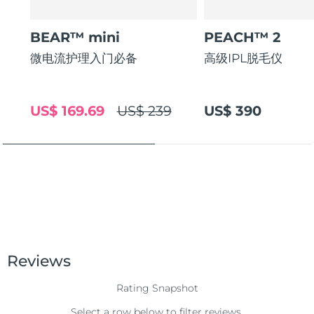
FAQ™ 101
FAQ™ 201
中国
LUNA™ 4 mini
面部提拉护理
预计送达日期
8/9/26
NEW
issa™ 4 smile
UFO™ 3 mini
Clinical anti-aging
LED mask
For young skin, T-zone
Premium anti-aging skincare
BEAR™ mini
PEACH™ 2
哥伦比亚
预计送达日期
8/13/26
Hybrid silicone sonic toothbrush
Red light therapy device for young skin
微电流护理入门必备
高级IPL脱毛仪
生发
肌肤年轻化
克罗地亚
预计送达日期
8/9/26
FAQ™ 102
FAQ™ 202
LUNA™ 4 go
BEAR™ 设备
FAQ™ 301
FAQ™ 501
issa™ 4 baby
UFO™ 3 go
Advanced clinical anti-aging
LED mask
For travel or gym bag
All premium facelift devices
NEW
塞浦路斯
预计送达日期
8/10/26
LED hair strengthening scalp massager
Full-Spectrum Red Light Therapy
US$ 169.69
US$ 239
US$ 390
For ages 0-3
Portable red light therapy
捷克
预计送达日期
8/9/26
FAQ™ 103
FAQ™ 211
LUNA™ 护肤
保健品
FAQ™ Scalp Serum
FAQ™ 502
issa™ Teeth Whitening Set
面膜
Luxurious clinical anti-aging set
Anti-aging neck & décolleté LED mask
Premium cleansers & balm
丹麦
预计送达日期
8/9/26
Scalp recovery probiotic serum
Full-Spectrum Red Light Therapy
Dual LED + sonic device & 18% PAP gel
Rejuvenation & hydration
专业治疗
爱沙尼亚
预计送达日期
8/9/26
FAQ™ P1 Primer
FAQ™ 221
LUNA™ 设备
FAQ™护肤品
ISSA™ 设备
UFO™ 设备
Manuka honey primer
Anti-aging LED hand mask
芬兰
FAQ™ Red Light Serum
预计送达日期
8/9/26
All facial cleansing devices
All FAQ™ skincare
All silicone sonic toothbrushes
All deep facial hydration devices
法国
预计送达日期
8/9/26
脱毛
身体护理
FAQ™护肤品
FAQ™护肤品
PEACH™ 2 Pro Max
BEAR™ 2 body
FAQ™产品
FAQ™ skincare
法属波利尼西亚
预计送达日期
8/13/26
All FAQ™ skincare
All FAQ™ skincare