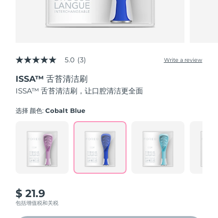
发货国家
美国
预计送达日期
8/10/26
FAQ™ Dual LED Panel
英国
预计送达日期
8/9/26
5.0
(3)
Write a review
5.0
out
热门产品
西班牙
预计送达日期
8/9/26
ISSA™ 舌苔清洁刷
of
5
ISSA™ 舌苔清洁刷，让口腔清洁更全面
stars,
澳大利亚
预计送达日期
8/12/26
average
rating
选择 颜色:
Cobalt Blue
value.
法国
预计送达日期
8/9/26
Read
特别优惠
畅销产品
3
Reviews.
德国
预计送达日期
8/9/26
Same
page
link.
加拿大
预计送达日期
8/13/26
红光疗法
$ 21.9
包括增值税和关税
澳大利亚
预计送达日期
8/12/26