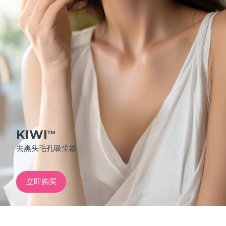
发货国家
美国
预计送达日期
8/11/26
FAQ™ Dual LED Panel
英国
预计送达日期
8/10/26
热门产品
西班牙
预计送达日期
8/10/26
澳大利亚
预计送达日期
8/13/26
法国
预计送达日期
8/10/26
KIWI
TM
特别优惠
畅销产品
去黑头毛孔吸尘器
德国
预计送达日期
8/10/26
加拿大
预计送达日期
8/14/26
立即购买
红光疗法
澳大利亚
预计送达日期
8/13/26