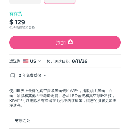
斯洛伐克
预计送达日期
8/10/26
有存货
斯洛文尼亚
预计送达日期
8/10/26
$ 129
包括增值税和关税
南非
预计送达日期
8/18/26
添加
韩国
预计送达日期
8/12/26
西班牙
8/11/26
预计送达日期
8/10/26
US
运送到:
预计送达日期:
瑞典
预计送达日期
8/10/26
2 年免费质保
如果您在2年质保期内发现任何非人为质量问题，
FOREO将免费为您更换产品。
瑞士
预计送达日期
8/10/26
使用世界上最棒的真空淨吸黑頭儀KIWI™，擺脫頑固黑頭、白
頭、油脂和其他面部老廢角質。憑藉LED藍光和真空淨吸科技，
KIWI™可以消除所有滯留在毛孔中的致痘菌，讓您的肌膚更加潔
台湾
预计送达日期
8/15/26
淨透亮。
泰国
预计送达日期
8/14/26
特别之处
土耳其
预计送达日期
8/11/26