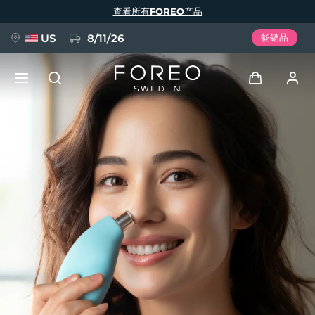
跳
查看所有FOREO产品
转
到
主
要
US
8/11/26
畅销品
内
容
新品
登录
语言
BREAKING NEWS
用户信息
English
Deutsch
Español
我的设备
FAQ™ Pure Beauty-Tech Elixir
Français
Italiano
Português
我的订单
Polski
Svenska
Русский
Türkçe
简体中文
繁體中文
我的地址
issa™ Teeth Whitening Set
我的订阅