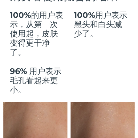
Advanced pore care essentials
以色列
预计送达日期
8/14/26
For healthy hair
18% PAP
护肤品
男士
100%的用户表
100%用户表示
意大利
预计送达日期
8/10/26
示，从第一次
黑头和白头减
日本
预计送达日期
8/13/26
使用起，皮肤
少了。
变得更干净
泽西岛
预计送达日期
8/15/26
全部购买
了。
哈萨克斯坦
预计送达日期
8/12/26
96% 用户表示
FOREO APP
科威特
预计送达日期
8/10/26
毛孔看起来更
关于我们
拉脱维亚
小。
预计送达日期
8/10/26
黎巴嫩
预计送达日期
8/11/26
立陶宛
预计送达日期
8/10/26
卢森堡
预计送达日期
8/10/26