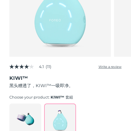
波兰
预计送达日期
8/11/26
葡萄牙
预计送达日期
8/10/26
波多黎各
预计送达日期
8/12/26
卡塔尔
预计送达日期
8/11/26
4.1
(11)
Write a review
留尼汪
4.1
预计送达日期
8/15/26
out
KIWI™
of
罗马尼亚
预计送达日期
8/10/26
5
黑头糟透了，KIWI™一吸即净。
stars,
average
俄罗斯
预计送达日期
8/18/26
rating
Choose your product:
KIWI™ 套組
value.
Read
沙特阿拉伯
预计送达日期
8/11/26
11
Reviews.
Same
新加坡
预计送达日期
8/12/26
page
link.