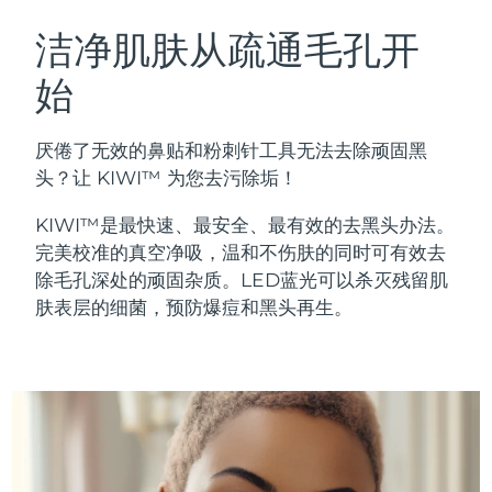
瑞典美肤护理
奥地利
预计送达日期
8/10/26
洁净肌肤从疏通毛孔开
始
巴林
预计送达日期
8/11/26
面部清洁
紧致提拉
比利时
预计送达日期
8/10/26
厌倦了无效的鼻贴和粉刺针工具无法去除顽固黑
LUNA™ 4 套装
BEAR™ 2 套装
头？让 KIWI™ 为您去污除垢！
百慕大
预计送达日期
8/16/26
Anti-aging massage
Microcurrent toning
KIWI™是最快速、最安全、最有效的去黑头办法。
波斯尼亚和黑塞哥维那
预计送达日期
8/13/26
完美校准的真空净吸，温和不伤肤的同时可有效去
补水保湿
口腔护理
除毛孔深处的顽固杂质。LED蓝光可以杀灭残留肌
LUNA™ 4 Plus
BEAR™ 2 go
文莱
预计送达日期
8/15/26
UFO™ 3 套装
issa™ 4
肤表层的细菌，预防爆痘和黑头再生。
Massage, LED heating
Microcurrent toning on-the-go
FAQ™ 抗老护理
Deep facial hydration
Hybrid silicone sonic toothbrush
保加利亚
预计送达日期
8/10/26
NEW
LUNA™ 4 Men
BEAR™ 2 eyes & lips
加拿大
预计送达日期
8/14/26
UFO™ 3 LED
issa™ 4 plus
For men, anti-aging massage
Microcurrent line smoothing device
Near-infrared and red light therapy
Smart hybrid silicone sonic toothbrush
智利
预计送达日期
8/14/26
device
抗老
LED治疗