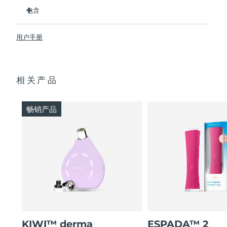
真空淨吸將毛孔裡面的“髒東西”吸出，以疏通毛孔。
包含
波長415nm的LED藍光可預防爆痘，並對儀器進行自我消毒。
阿拉伯联合酋长国
预计送达日期
8/11/26
收緊並縮小毛孔，打造光滑無瑕的肌膚。
KIWI™
用户手册
唯一無需更換濾芯的黑頭儀。
USB充電線
英国
预计送达日期
8/10/26
由超衛生矽膠和醫用級鋼製成，可防止細菌傳播。
快速入門指南
通過6種自訂的吸力強度和6種自訂的LED設置實現個性化護
基本操作手冊
美国
预计送达日期
8/11/26
理。
相关产品
2年质保 (西班牙、葡萄牙、瑞典：3年质保)
乌兹别克斯坦
预计送达日期
8/15/26
畅销产品
越南
预计送达日期
8/16/26
KIWI™ derma
ESPADA™ 2