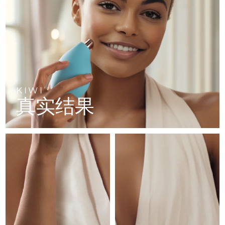
FAQ™ 101
FAQ™ 201
中国
LUNA™ 4 mini
面部提拉护理
预计送达日期
8/10/26
NEW
issa™ 4 smile
UFO™ 3 mini
Clinical anti-aging
LED mask
For young skin, T-zone
Premium anti-aging skincare
哥伦比亚
预计送达日期
8/14/26
Hybrid silicone sonic toothbrush
Red light therapy device for young skin
生发
肌肤年轻化
克罗地亚
预计送达日期
8/10/26
FAQ™ 102
FAQ™ 202
LUNA™ 4 go
BEAR™ 设备
FAQ™ 301
FAQ™ 501
issa™ 4 baby
UFO™ 3 go
Advanced clinical anti-aging
LED mask
For travel or gym bag
All premium facelift devices
NEW
塞浦路斯
预计送达日期
8/11/26
LED hair strengthening scalp massager
Full-Spectrum Red Light Therapy
For ages 0-3
Portable red light therapy
KIWI
TM
捷克
预计送达日期
8/10/26
真实结果
FAQ™ 103
FAQ™ 211
LUNA™ 护肤
保健品
FAQ™ Scalp Serum
FAQ™ 502
issa™ Teeth Whitening Set
面膜
Luxurious clinical anti-aging set
Anti-aging neck & décolleté LED mask
Premium cleansers & balm
丹麦
预计送达日期
8/10/26
Scalp recovery probiotic serum
Full-Spectrum Red Light Therapy
Dual LED + sonic device & 18% PAP gel
Rejuvenation & hydration
专业治疗
爱沙尼亚
预计送达日期
8/10/26
FAQ™ P1 Primer
FAQ™ 221
LUNA™ 设备
FAQ™护肤品
ISSA™ 设备
UFO™ 设备
Manuka honey primer
Anti-aging LED hand mask
芬兰
FAQ™ Red Light Serum
预计送达日期
8/10/26
All facial cleansing devices
All FAQ™ skincare
All silicone sonic toothbrushes
All deep facial hydration devices
法国
预计送达日期
8/10/26
脱毛
身体护理
FAQ™护肤品
FAQ™护肤品
PEACH™ 2 Pro Max
BEAR™ 2 body
FAQ™产品
FAQ™ skincare
法属波利尼西亚
预计送达日期
8/14/26
All FAQ™ skincare
All FAQ™ skincare