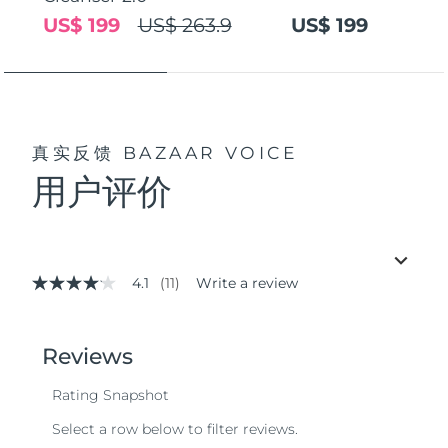
US$ 199
US$ 263.9
US$ 199
真实反馈
BAZAAR VOICE
用户评价
4.1
(11)
Write a review
4.1
out
of
5
stars,
average
rating
value.
Read
11