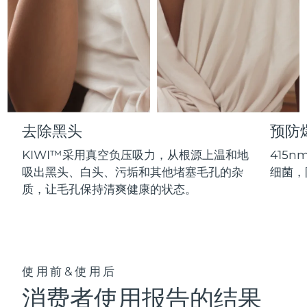
Professional IPL hair removal device
Microcurrent body toning
All hair treatments
All FAQ™ skincare
德国
预计送达日期
8/10/26
FAQ™产品
FAQ™产品
痘肌护理
眼部护理
直布罗陀
PEACH™ 2
LUNA™ 4 body
预计送达日期
8/14/26
FAQ™ products
All anti-aging treatments
All LED treatments
ESPADA™ 2 plus
BEAR™ 2 eyes & lips
IPL hair removal
Massaging body brush
All toning treatments
希腊
预计送达日期
8/10/26
Recurring acne LED therapy
Microcurrent line smoothing device
中国香港特别行政区
预计送达日期
8/11/26
PEACH™ 2 go
SUPERCHARGED™ serum
护发
毛孔护理
去除黑头
预防
ESPADA™ 2
IRIS™ 2
Travel-friendly IPL hair removal
Firming body serum
匈牙利
LUNA™ 4 hair
预计送达日期
8/10/26
KIWI™ derma
KIWI™采用真空负压吸力，从根源上温和地
415
Acne treatment device
Rejuvenating eye massager
NEW
2-in-1 LED scalp massager
Diamond microdermabrasion .
吸出黑头、白头、污垢和其他堵塞毛孔的杂
细菌，
冰岛
预计送达日期
8/11/26
质，让毛孔保持清爽健康的状态。
PEACH™ Cooling Prep Gel
ESPADA™ Blemish Solution
眼部护肤
牙齿美白
Cooling IPL hair removal gel
印度尼西亚
预计送达日期
8/8/26
FLIP™ play advanced
KIWI™
Concentrated acne gel
Advanced eye care treatment
issa™ Teeth Whitening Set
LED light hairbrush
Blackhead remover
爱尔兰
预计送达日期
8/10/26
更多的
Dual LED + sonic device & 18% PAP gel
使用前&使用后
ESPADA™ 设备
眼部护理设备
马恩岛
预计送达日期
8/12/26
LUNA™ Dual-Peptide Scalp
KIWI™ 皮肤护理
消费者使用报告的结果
All acne treatment devices
All revitalizing eye massagers
Serum
issa™ Teeth Whitening Gel