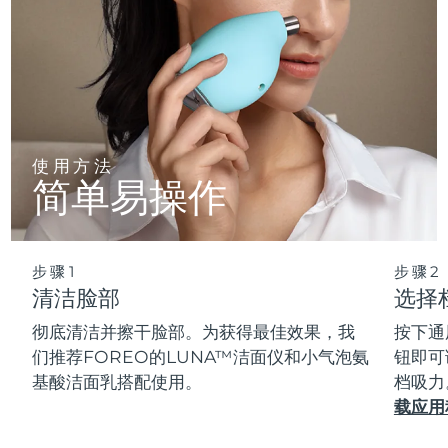
使用方法
简单易操作
步骤1
步骤2
清洁脸部
选择
彻底清洁并擦干脸部。为获得最佳效果，我
按下通
们推荐FOREO的LUNA™洁面仪和小气泡氨
钮即可
基酸洁面乳搭配使用。
档吸力
载应用