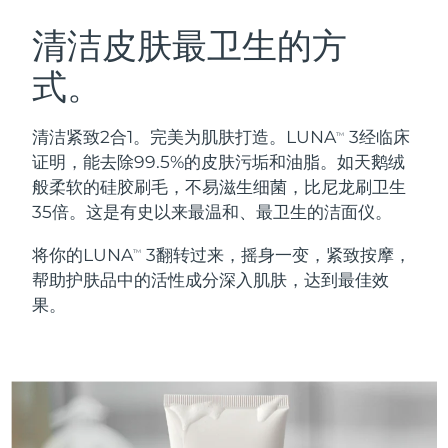
瑞典美肤护理
奥地利
预计送达日期
8/10/26
清洁皮肤最卫生的方
式。
巴林
预计送达日期
8/11/26
面部清洁
紧致提拉
比利时
预计送达日期
8/10/26
清洁紧致2合1。完美为肌肤打造。LUNA
3经临床
TM
LUNA™ 4 套装
BEAR™ 2 套装
证明，能去除99.5%的皮肤污垢和油脂。如天鹅绒
百慕大
预计送达日期
8/16/26
Anti-aging massage
Microcurrent toning
般柔软的硅胶刷毛，不易滋生细菌，比尼龙刷卫生
35倍。这是有史以来最温和、最卫生的洁面仪。
波斯尼亚和黑塞哥维那
预计送达日期
8/13/26
补水保湿
口腔护理
将你的LUNA
3翻转过来，摇身一变，紧致按摩，
LUNA™ 4 Plus
BEAR™ 2 go
TM
文莱
预计送达日期
8/15/26
UFO™ 3 套装
issa™ 4
帮助护肤品中的活性成分深入肌肤，达到最佳效
Massage, LED heating
Microcurrent toning on-the-go
FAQ™ 抗老护理
Deep facial hydration
Hybrid silicone sonic toothbrush
果。
保加利亚
预计送达日期
8/10/26
NEW
LUNA™ 4 Men
BEAR™ 2 eyes & lips
加拿大
预计送达日期
8/14/26
UFO™ 3 LED
issa™ 4 plus
For men, anti-aging massage
Microcurrent line smoothing device
Near-infrared and red light therapy
Smart hybrid silicone sonic toothbrush
智利
预计送达日期
8/14/26
device
抗老
LED治疗