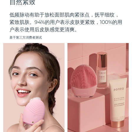
自然紧致
中国澳门特别行政区
预计送达日期
8/12/26
低频脉动有助于放松面部肌肉紧张点，抚平细纹，
马来西亚
预计送达日期
8/13/26
紧致肌肤。94%的用户表示皮肤更紧致，100%的用
户表示使用后皮肤感觉更清爽。
马耳他
预计送达日期
8/10/26
基于第三方消费者测试
墨西哥
预计送达日期
8/14/26
摩纳哥
预计送达日期
8/11/26
荷兰
预计送达日期
8/10/26
新西兰
预计送达日期
8/10/26
挪威
预计送达日期
8/10/26
阿曼
预计送达日期
8/13/26
菲律宾
预计送达日期
8/13/26