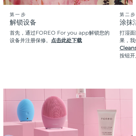
第一步
第二步
解锁设备
涂抹
首先，通过FOREO For you app解锁您的
打湿面
设备并注册保修。
点击此处下载
果，我
Cleans
按钮开