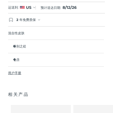
8/12/26
US
运送到:
预计送达日期:
2 年免费质保
如果您在2年质保期内发现任何非人为质量问题，
FOREO将免费为您更换产品。
混合性皮肤
特别之处
经临床证明，可去除99.5%的皮肤污垢、油脂和化妆品残留
物。
包含
清除毛孔深处的杂质，减少爆痘的可能。
LUNA
3
™
抚平细纹，帮助放松面部肌肉紧张点。
用户手册
USB 充电线
按摩面部，促进微循环，使肤色更明亮、更健康。
便携袋
超软硅胶刷毛可温和去除死皮细胞。
快速操作指南
16档强度，符合人体工程学的轻质设计，智能app护肤。
相关产品
通用操作指南
2年质保 (西班牙、葡萄牙、瑞典：3年质保)