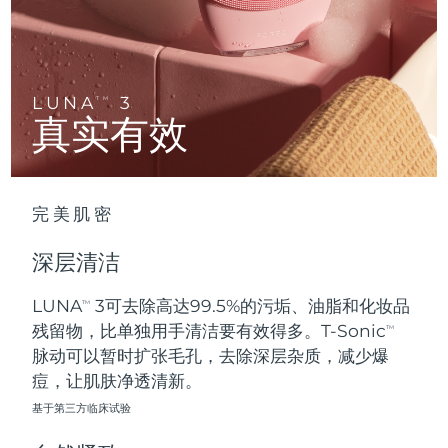
Advanced pore care essentials
以色列
预计送达日期
8/14/26
For healthy hair
18% PAP
护肤品
男士
意大利
预计送达日期
8/10/26
日本
预计送达日期
8/13/26
LUNA
3
TM
真实有效
泽西岛
预计送达日期
8/15/26
全部购买
哈萨克斯坦
预计送达日期
8/12/26
完美肌密
FOREO APP
科威特
预计送达日期
8/10/26
深层清洁
关于我们
拉脱维亚
预计送达日期
8/10/26
LUNA
3可去除高达99.5%的污垢、油脂和化妆品
TM
残留物，比单独用手清洁要有效得多。T-Sonic
黎巴嫩
预计送达日期
8/11/26
TM
脉动可以暂时扩张毛孔，去除深层杂质，减少爆
立陶宛
痘，让肌肤净透清新。
预计送达日期
8/10/26
基于第三方临床试验
卢森堡
预计送达日期
8/10/26