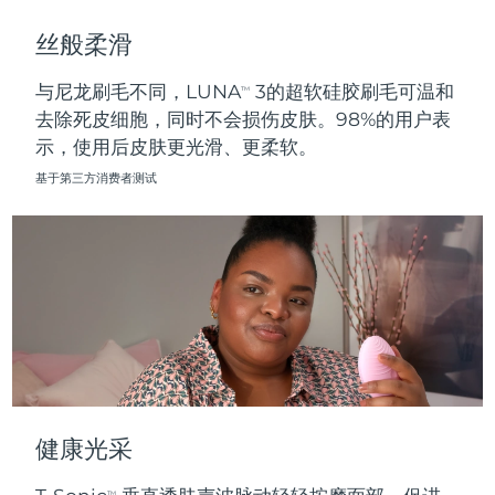
斯洛伐克
预计送达日期
8/10/26
丝般柔滑
斯洛文尼亚
预计送达日期
8/10/26
与尼龙刷毛不同，LUNA
3的超软硅胶刷毛可温和
TM
去除死皮细胞，同时不会损伤皮肤。98%的用户表
南非
预计送达日期
8/18/26
示，使用后皮肤更光滑、更柔软。
韩国
预计送达日期
8/12/26
基于第三方消费者测试
西班牙
预计送达日期
8/10/26
瑞典
预计送达日期
8/10/26
瑞士
预计送达日期
8/10/26
台湾
预计送达日期
8/15/26
泰国
预计送达日期
8/14/26
健康光采
土耳其
预计送达日期
8/11/26
TM