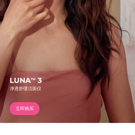
发货国家
美国
预计送达日期
8/11/26
FAQ™ Dual LED Panel
英国
预计送达日期
8/10/26
热门产品
西班牙
预计送达日期
8/10/26
澳大利亚
预计送达日期
8/13/26
法国
预计送达日期
8/10/26
LUNA
3
TM
特别优惠
畅销产品
净透舒缓洁面仪
德国
预计送达日期
8/10/26
加拿大
预计送达日期
8/14/26
立即购买
红光疗法
澳大利亚
预计送达日期
8/13/26