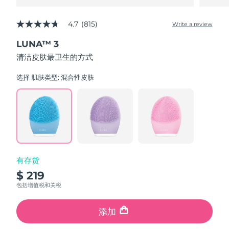
4.7
(815)
Write a review
4.7
out
LUNA™ 3
of
5
清洁皮肤最卫生的方式
stars,
average
rating
选择 肌肤类型:
混合性皮肤
value.
Read
815
Reviews.
Same
page
link.
有存货
$ 219
包括增值税和关税
添加