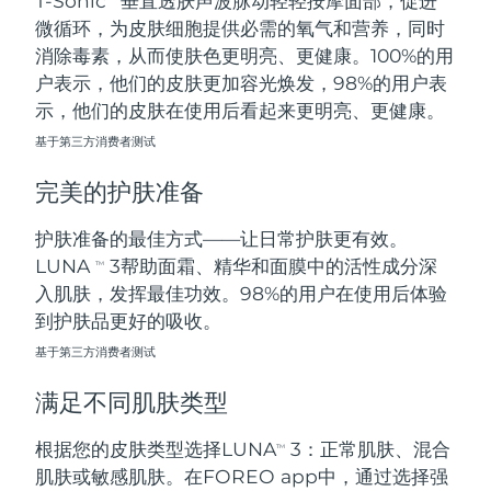
T-Sonic
垂直透肤声波脉动轻轻按摩面部，促进
微循环，为皮肤细胞提供必需的氧气和营养，同时
阿拉伯联合酋长国
预计送达日期
8/11/26
消除毒素，从而使肤色更明亮、更健康。100%的用
户表示，他们的皮肤更加容光焕发，98%的用户表
英国
预计送达日期
8/10/26
示，他们的皮肤在使用后看起来更明亮、更健康。
基于第三方消费者测试
美国
预计送达日期
8/11/26
完美的护肤准备
乌兹别克斯坦
预计送达日期
8/15/26
护肤准备的最佳方式——让日常护肤更有效。
越南
预计送达日期
8/16/26
LUNA
3帮助面霜、精华和面膜中的活性成分深
TM
入肌肤，发挥最佳功效。98%的用户在使用后体验
到护肤品更好的吸收。
基于第三方消费者测试
满足不同肌肤类型
根据您的皮肤类型选择LUNA
3：正常肌肤、混合
TM
肌肤或敏感肌肤。在FOREO app中，通过选择强