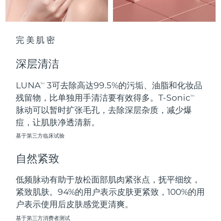
波兰
预计送达日期
8/11/26
完美肌密
葡萄牙
预计送达日期
8/10/26
深层清洁
波多黎各
预计送达日期
8/12/26
LUNA
3可去除高达99.5%的污垢、油脂和化妆品
TM
卡塔尔
预计送达日期
8/11/26
残留物，比单独用手清洁要有效得多。T-Sonic
TM
脉动可以暂时扩张毛孔，去除深层杂质，减少爆
留尼汪
预计送达日期
8/15/26
痘，让肌肤净透清新。
基于第三方临床试验
罗马尼亚
预计送达日期
8/10/26
自然紧致
俄罗斯
预计送达日期
8/18/26
低频脉动有助于放松面部肌肉紧张点，抚平细纹，
沙特阿拉伯
预计送达日期
8/11/26
紧致肌肤。94%的用户表示皮肤更紧致，100%的用
户表示使用后皮肤感觉更清爽。
新加坡
预计送达日期
8/12/26
基于第三方消费者测试