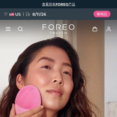
跳
查看所有FOREO产品
转
到
主
要
US
8/11/26
畅销品
内
容
新品
登录
语言
BREAKING NEWS
用户信息
English
Deutsch
Español
我的设备
FAQ™ Pure Beauty-Tech Elixir
Français
Italiano
Português
我的订单
Polski
Svenska
Русский
Türkçe
简体中文
繁體中文
我的地址
issa™ Teeth Whitening Set
我的订阅