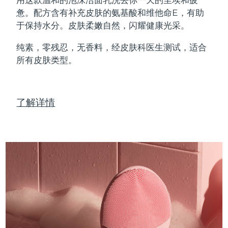
Professional IPL hair removal device
Microcurrent body toning
All hair treatments
All FAQ™ skincare
惫。配方含有补充皮肤的氨基酸和维他命E，有助
德国
预计送达日期
8/10/26
于保持水分。皮肤柔嫩自然，闪耀健康光采。
FAQ™产品
FAQ™产品
痘肌护理
眼部护理
直布罗陀
PEACH™ 2
LUNA™ 4 body
预计送达日期
8/14/26
FAQ™ products
All anti-aging treatments
All LED treatments
纯素，零残忍，无香料，经皮肤科医生测试，适合
ESPADA™ 2 plus
BEAR™ 2 eyes & lips
IPL hair removal
Massaging body brush
All toning treatments
所有皮肤类型。
希腊
预计送达日期
8/10/26
Recurring acne LED therapy
Microcurrent line smoothing device
中国香港特别行政区
预计送达日期
8/11/26
PEACH™ 2 go
SUPERCHARGED™ serum
护发
毛孔护理
ESPADA™ 2
IRIS™ 2
了解详情
Travel-friendly IPL hair removal
Firming body serum
匈牙利
LUNA™ 4 hair
预计送达日期
8/10/26
KIWI™ derma
Acne treatment device
Rejuvenating eye massager
NEW
2-in-1 LED scalp massager
Diamond microdermabrasion .
冰岛
预计送达日期
8/11/26
PEACH™ Cooling Prep Gel
ESPADA™ Blemish Solution
眼部护肤
牙齿美白
Cooling IPL hair removal gel
印度尼西亚
预计送达日期
8/8/26
FLIP™ play advanced
KIWI™
Concentrated acne gel
Advanced eye care treatment
issa™ Teeth Whitening Set
LED light hairbrush
Blackhead remover
爱尔兰
预计送达日期
8/10/26
更多的
Dual LED + sonic device & 18% PAP gel
ESPADA™ 设备
眼部护理设备
马恩岛
预计送达日期
8/12/26
LUNA™ Dual-Peptide Scalp
KIWI™ 皮肤护理
All acne treatment devices
All revitalizing eye massagers
Serum
issa™ Teeth Whitening Gel