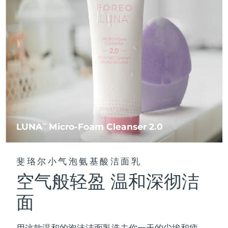
FAQ™ 101
FAQ™ 201
中国
LUNA™ 4 mini
面部提拉护理
预计送达日期
8/10/26
NEW
issa™ 4 smile
UFO™ 3 mini
Clinical anti-aging
LED mask
For young skin, T-zone
Premium anti-aging skincare
哥伦比亚
预计送达日期
8/14/26
Hybrid silicone sonic toothbrush
Red light therapy device for young skin
生发
肌肤年轻化
克罗地亚
预计送达日期
8/10/26
FAQ™ 102
FAQ™ 202
LUNA™ 4 go
BEAR™ 设备
FAQ™ 301
FAQ™ 501
issa™ 4 baby
UFO™ 3 go
Advanced clinical anti-aging
LED mask
For travel or gym bag
All premium facelift devices
NEW
塞浦路斯
预计送达日期
8/11/26
LED hair strengthening scalp massager
Full-Spectrum Red Light Therapy
For ages 0-3
Portable red light therapy
捷克
预计送达日期
8/10/26
FAQ™ 103
FAQ™ 211
LUNA™ 护肤
保健品
FAQ™ Scalp Serum
FAQ™ 502
issa™ Teeth Whitening Set
面膜
Luxurious clinical anti-aging set
Anti-aging neck & décolleté LED mask
Premium cleansers & balm
丹麦
预计送达日期
8/10/26
LUNA
Micro-Foam Cleanser 2.0
TM
Scalp recovery probiotic serum
Full-Spectrum Red Light Therapy
Dual LED + sonic device & 18% PAP gel
Rejuvenation & hydration
专业治疗
爱沙尼亚
预计送达日期
8/10/26
FAQ™ P1 Primer
FAQ™ 221
LUNA™ 设备
斐珞尔小气泡氨基酸洁面乳
FAQ™护肤品
ISSA™ 设备
UFO™ 设备
Manuka honey primer
Anti-aging LED hand mask
芬兰
FAQ™ Red Light Serum
预计送达日期
8/10/26
All facial cleansing devices
空气般轻盈 温和深彻洁
All FAQ™ skincare
All silicone sonic toothbrushes
All deep facial hydration devices
法国
预计送达日期
8/10/26
面
脱毛
身体护理
FAQ™护肤品
FAQ™护肤品
PEACH™ 2 Pro Max
BEAR™ 2 body
FAQ™产品
FAQ™ skincare
法属波利尼西亚
预计送达日期
8/14/26
All FAQ™ skincare
All FAQ™ skincare
用这款温和的泡沫洁面乳洗去你一天的尘埃和疲