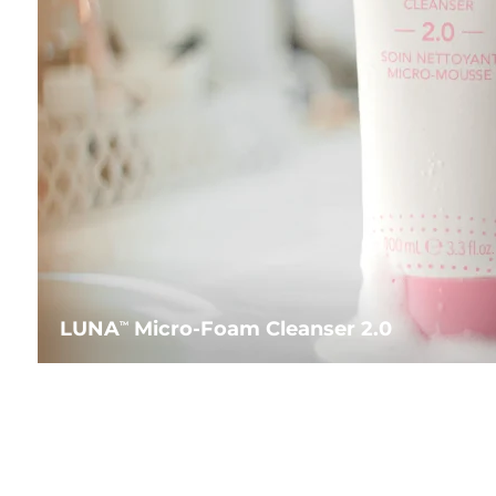
LUNA
Micro-Foam Cleanser 2.0
TM