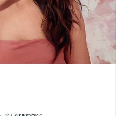
油脂。如天鹅绒般柔软的硅