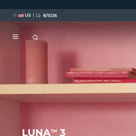
跳
转
到
主
US
8/11/26
要
内
容
新品
BREAKING NEWS
FAQ™ Pure Beauty-Tech Elixir
LUNA
3
TM