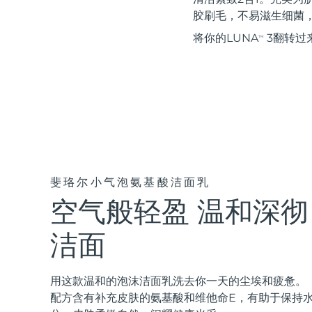
红光疗法
胶刷毛，不易滋生细菌
将你的LUNA
3翻转过
TM
瑞典美肤护理
面部清洁
紧致提拉
LUNA™ 4 套装
BEAR™ 2 套装
Anti-aging massage
Microcurrent toning
斐珞尔小气泡氨基酸洁面乳
空气般轻盈 温和深彻
补水保湿
口腔护理
LUNA™ 4 Plus
BEAR™ 2 go
洁面
UFO™ 3 套装
issa™ 4
Massage, LED heating
Microcurrent toning on-the-go
Deep facial hydration
Hybrid silicone sonic toothbrush
FAQ™ 抗老护理
用这款温和的泡沫洁面乳洗去你一天的尘埃和疲惫。
LUNA™ 4 Men
BEAR™ 2 eyes & lips
配方含有补充皮肤的氨基酸和维他命E，有助于保持
NEW
UFO™ 3 LED
issa™ 4 plus
For men, anti-aging massage
Microcurrent line smoothing device