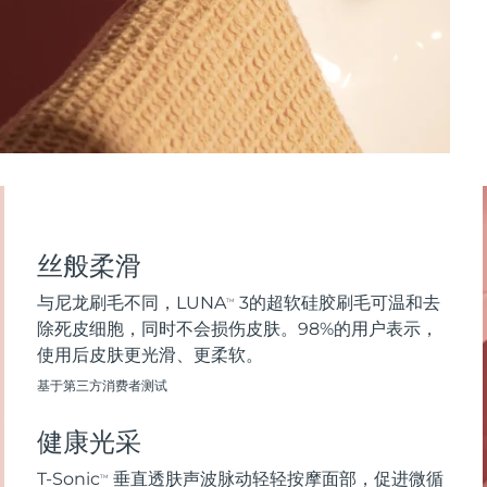
丝般柔滑
与尼龙刷毛不同，LUNA
3的超软硅胶刷毛可温和去
TM
除死皮细胞，同时不会损伤皮肤。98%的用户表示，
使用后皮肤更光滑、更柔软。
基于第三方消费者测试
健康光采
T-Sonic
垂直透肤声波脉动轻轻按摩面部，促进微循
TM