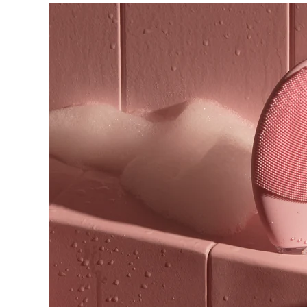
脱毛
FAQ™护肤品
身体护理
FAQ™护肤品
FAQ™产品
FAQ™ skincare
All FAQ™ skincare
All FAQ™ skincare
PEACH™ 2 Pro Max
BEAR™ 2 body
All hair treatments
All FAQ™ skincare
Professional IPL hair removal device
Microcurrent body toning
FAQ™产品
FAQ™产品
痘肌护理
FAQ™ products
眼部护理
All anti-aging treatments
All LED treatments
PEACH™ 2
LUNA™ 4 body
All toning treatments
ESPADA™ 2 plus
BEAR™ 2 eyes & lips
IPL hair removal
Massaging body brush
Recurring acne LED therapy
Microcurrent line smoothing device
PEACH™ 2 go
SUPERCHARGED™ serum
护发
毛孔护理
ESPADA™ 2
IRIS™ 2
Travel-friendly IPL hair removal
Firming body serum
LUNA™ 4 hair
KIWI™ derma
Acne treatment device
Rejuvenating eye massager
NEW
2-in-1 LED scalp massager
Diamond microdermabrasion .
PEACH™ Cooling Prep Gel
ESPADA™ Blemish Solution
眼部护肤
牙齿美白
Cooling IPL hair removal gel
FLIP™ play advanced
KIWI™
Concentrated acne gel
Advanced eye care treatment
issa™ Teeth Whitening Set
LED light hairbrush
Blackhead remover
Dual LED + sonic device & 18% PAP gel
更多的
ESPADA™ 设备
眼部护理设备
LUNA™ Dual-Peptide Scalp