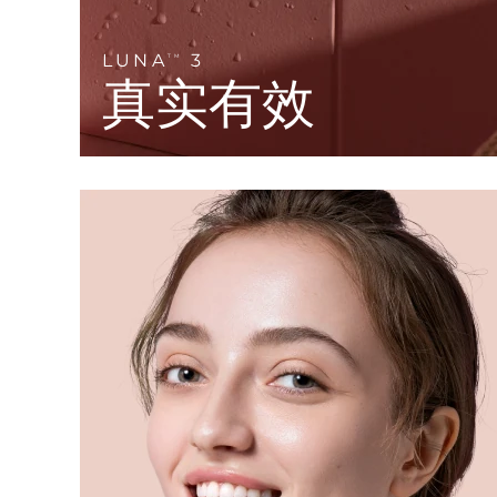
KIWI™ 皮肤护理
All acne treatment devices
All revitalizing eye massagers
Serum
issa™ Teeth Whitening Gel
Advanced pore care essentials
For healthy hair
18% PAP
LUNA
3
TM
真实有效
护肤品
男士
全部购买
FOREO APP
关于我们