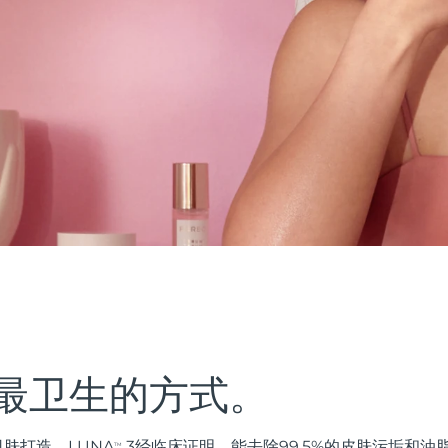
最卫生的方式。
肤打造。LUNA
3经临床证明，能去除99.5%的皮肤污垢和
TM