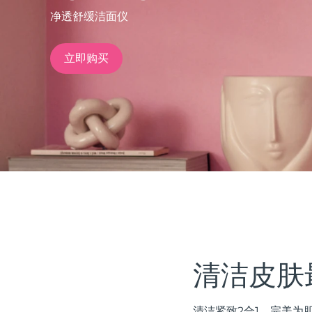
净透舒缓洁面仪
issa™ Teeth Whitening Set
立即购买
FAQ™ Dual LED Panel
热门产品
特别优惠
畅销产品
清洁皮肤
清洁紧致2合1。完美为肌