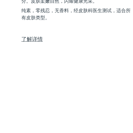
分。皮肤柔嫩自然，闪耀健康光采。
Near-infrared and red light therapy device
Smart hybrid silicone sonic toothbrush
纯素，零残忍，无香料，经皮肤科医生测试，适合所
抗老
LED治疗
有皮肤类型。
LUNA™ 4 mini
面部提拉护理
FAQ™ 101
FAQ™ 201
UFO™ 3 mini
issa™ 4 smile
For young skin, T-zone
Premium anti-aging skincare
NEW
Clinical anti-aging
LED mask
Red light therapy device for young skin
Hybrid silicone sonic toothbrush
了解详情
生发
LUNA™ 4 go
BEAR™ 设备
肌肤年轻化
FAQ™ 102
FAQ™ 202
UFO™ 3 go
issa™ 4 baby
For travel or gym bag
All premium facelift devices
FAQ™ 301
FAQ™ 501
Advanced clinical anti-aging
LED mask
Portable red light therapy
For ages 0-3
NEW
LED hair strengthening scalp massager
Full-Spectrum Red Light Therapy
LUNA™ 护肤
FAQ™ 103
FAQ™ 211
保健品
面膜
issa™ Teeth Whitening Set
Premium cleansers & balm
FAQ™ Scalp Serum
FAQ™ 502
Luxurious clinical anti-aging set
Anti-aging neck & décolleté LED mask
Rejuvenation & hydration
Dual LED + sonic device & 18% PAP gel
Scalp recovery probiotic serum
Full-Spectrum Red Light Therapy
LUNA™ 设备
专业治疗
FAQ™ P1 Primer
FAQ™ 221
UFO™ 设备
ISSA™ 设备
All facial cleansing devices
FAQ™护肤品
Manuka honey primer
Anti-aging LED hand mask
FAQ™ Red Light Serum
All deep facial hydration devices
All silicone sonic toothbrushes
All FAQ™ skincare