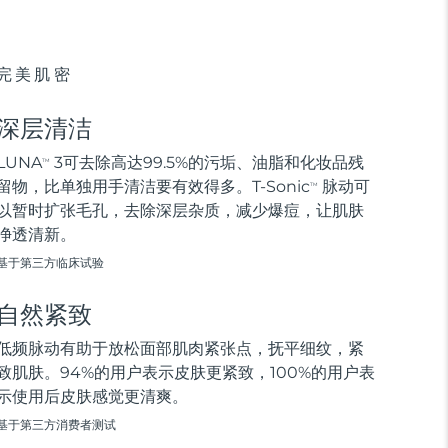
完美肌密
深层清洁
LUNA
3可去除高达99.5%的污垢、油脂和化妆品残
TM
留物，比单独用手清洁要有效得多。T-Sonic
脉动可
TM
以暂时扩张毛孔，去除深层杂质，减少爆痘，让肌肤
净透清新。
基于第三方临床试验
自然紧致
低频脉动有助于放松面部肌肉紧张点，抚平细纹，紧
致肌肤。94%的用户表示皮肤更紧致，100%的用户表
示使用后皮肤感觉更清爽。
基于第三方消费者测试