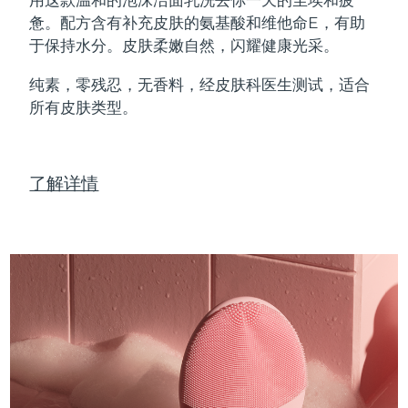
Professional IPL hair removal device
Microcurrent body toning
All hair treatments
All FAQ™ skincare
惫。配方含有补充皮肤的氨基酸和维他命E，有助
德国
预计送达日期
8/10/26
于保持水分。皮肤柔嫩自然，闪耀健康光采。
FAQ™产品
FAQ™产品
痘肌护理
眼部护理
直布罗陀
PEACH™ 2
LUNA™ 4 body
预计送达日期
8/14/26
FAQ™ products
All anti-aging treatments
All LED treatments
纯素，零残忍，无香料，经皮肤科医生测试，适合
ESPADA™ 2 plus
BEAR™ 2 eyes & lips
IPL hair removal
Massaging body brush
All toning treatments
所有皮肤类型。
希腊
预计送达日期
8/10/26
Recurring acne LED therapy
Microcurrent line smoothing device
中国香港特别行政区
预计送达日期
8/11/26
PEACH™ 2 go
SUPERCHARGED™ serum
护发
毛孔护理
ESPADA™ 2
IRIS™ 2
了解详情
Travel-friendly IPL hair removal
Firming body serum
匈牙利
LUNA™ 4 hair
预计送达日期
8/10/26
KIWI™ derma
Acne treatment device
Rejuvenating eye massager
NEW
2-in-1 LED scalp massager
Diamond microdermabrasion .
冰岛
预计送达日期
8/11/26
PEACH™ Cooling Prep Gel
ESPADA™ Blemish Solution
眼部护肤
牙齿美白
Cooling IPL hair removal gel
印度尼西亚
预计送达日期
8/8/26
FLIP™ play advanced
KIWI™
Concentrated acne gel
Advanced eye care treatment
issa™ Teeth Whitening Set
LED light hairbrush
Blackhead remover
爱尔兰
预计送达日期
8/10/26
更多的
Dual LED + sonic device & 18% PAP gel
ESPADA™ 设备
眼部护理设备
马恩岛
预计送达日期
8/12/26
LUNA™ Dual-Peptide Scalp
KIWI™ 皮肤护理
All acne treatment devices
All revitalizing eye massagers
Serum
issa™ Teeth Whitening Gel