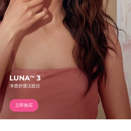
发货国家
美国
预计送达日期
8/11/26
FAQ™ Dual LED Panel
英国
预计送达日期
8/10/26
热门产品
西班牙
预计送达日期
8/10/26
澳大利亚
预计送达日期
8/13/26
法国
预计送达日期
8/10/26
LUNA
3
TM
特别优惠
畅销产品
净透舒缓洁面仪
德国
预计送达日期
8/10/26
加拿大
预计送达日期
8/14/26
立即购买
红光疗法
澳大利亚
预计送达日期
8/13/26