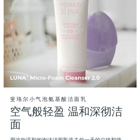
FAQ™ 101
FAQ™ 201
中国
LUNA™ 4 mini
面部提拉护理
预计送达日期
8/10/26
NEW
issa™ 4 smile
UFO™ 3 mini
Clinical anti-aging
LED mask
For young skin, T-zone
Premium anti-aging skincare
哥伦比亚
预计送达日期
8/14/26
Hybrid silicone sonic toothbrush
Red light therapy device for young skin
生发
肌肤年轻化
克罗地亚
预计送达日期
8/10/26
FAQ™ 102
FAQ™ 202
LUNA™ 4 go
BEAR™ 设备
FAQ™ 301
FAQ™ 501
issa™ 4 baby
UFO™ 3 go
Advanced clinical anti-aging
LED mask
For travel or gym bag
All premium facelift devices
NEW
塞浦路斯
预计送达日期
8/11/26
LED hair strengthening scalp massager
Full-Spectrum Red Light Therapy
For ages 0-3
Portable red light therapy
捷克
预计送达日期
8/10/26
FAQ™ 103
FAQ™ 211
LUNA™ 护肤
保健品
FAQ™ Scalp Serum
FAQ™ 502
issa™ Teeth Whitening Set
面膜
Luxurious clinical anti-aging set
Anti-aging neck & décolleté LED mask
Premium cleansers & balm
丹麦
预计送达日期
8/10/26
LUNA
Micro-Foam Cleanser 2.0
TM
Scalp recovery probiotic serum
Full-Spectrum Red Light Therapy
Dual LED + sonic device & 18% PAP gel
Rejuvenation & hydration
专业治疗
爱沙尼亚
预计送达日期
8/10/26
FAQ™ P1 Primer
FAQ™ 221
LUNA™ 设备
斐珞尔小气泡氨基酸洁面乳
FAQ™护肤品
ISSA™ 设备
UFO™ 设备
Manuka honey primer
Anti-aging LED hand mask
芬兰
FAQ™ Red Light Serum
预计送达日期
8/10/26
All facial cleansing devices
空气般轻盈 温和深彻洁
All FAQ™ skincare
All silicone sonic toothbrushes
All deep facial hydration devices
法国
预计送达日期
8/10/26
面
脱毛
身体护理
FAQ™护肤品
FAQ™护肤品
PEACH™ 2 Pro Max
BEAR™ 2 body
FAQ™产品
FAQ™ skincare
法属波利尼西亚
预计送达日期
8/14/26
All FAQ™ skincare
All FAQ™ skincare
用这款温和的泡沫洁面乳洗去你一天的尘埃和疲