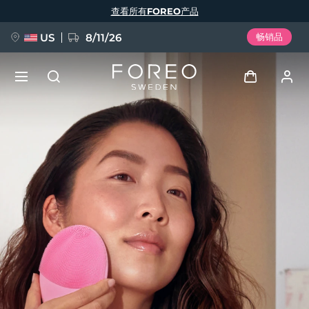
跳
查看所有FOREO产品
转
到
主
要
US
8/11/26
畅销品
内
容
新品
登录
语言
BREAKING NEWS
用户信息
English
Deutsch
Español
我的设备
FAQ™ Pure Beauty-Tech Elixir
Français
Italiano
Português
我的订单
Polski
Svenska
Русский
Türkçe
简体中文
繁體中文
我的地址
issa™ Teeth Whitening Set
我的订阅