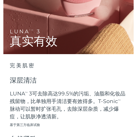
Advanced pore care essentials
以色列
预计送达日期
8/14/26
For healthy hair
18% PAP
护肤品
男士
意大利
预计送达日期
8/10/26
日本
预计送达日期
8/13/26
LUNA
3
TM
真实有效
泽西岛
预计送达日期
8/15/26
全部购买
哈萨克斯坦
预计送达日期
8/12/26
完美肌密
FOREO APP
科威特
预计送达日期
8/10/26
深层清洁
关于我们
拉脱维亚
预计送达日期
8/10/26
LUNA
3可去除高达99.5%的污垢、油脂和化妆品
TM
残留物，比单独用手清洁要有效得多。T-Sonic
黎巴嫩
预计送达日期
8/11/26
TM
脉动可以暂时扩张毛孔，去除深层杂质，减少爆
立陶宛
痘，让肌肤净透清新。
预计送达日期
8/10/26
基于第三方临床试验
卢森堡
预计送达日期
8/10/26