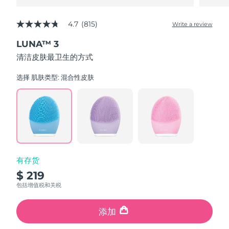
4.7
(815)
Write a review
4.7
out
LUNA™ 3
of
5
清洁皮肤最卫生的方式
stars,
average
rating
选择 肌肤类型:
混合性皮肤
value.
Read
815
Reviews.
Same
page
link.
有存货
$ 219
包括增值税和关税
添加