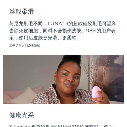
斯洛伐克
预计送达日期
8/10/26
丝般柔滑
斯洛文尼亚
预计送达日期
8/10/26
与尼龙刷毛不同，LUNA
3的超软硅胶刷毛可温和
TM
去除死皮细胞，同时不会损伤皮肤。98%的用户表
南非
预计送达日期
8/18/26
示，使用后皮肤更光滑、更柔软。
韩国
预计送达日期
8/12/26
基于第三方消费者测试
西班牙
预计送达日期
8/10/26
瑞典
预计送达日期
8/10/26
瑞士
预计送达日期
8/10/26
台湾
预计送达日期
8/15/26
泰国
预计送达日期
8/14/26
健康光采
土耳其
预计送达日期
8/11/26
TM