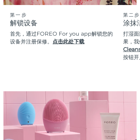
第一步
第二步
解锁设备
涂抹
首先，通过FOREO For you app解锁您的
打湿面
设备并注册保修。
点击此处下载
果，我
Cleans
按钮开