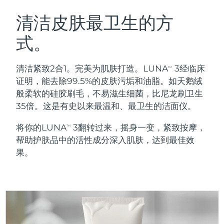
瑞典美肤护理
奥地利
预计送达日期
8/10/26
清洁皮肤最卫生的方
式。
巴林
预计送达日期
8/11/26
面部清洁
紧致提拉
比利时
预计送达日期
8/10/26
清洁紧致2合1。完美为肌肤打造。LUNA
3经临床
TM
LUNA™ 4 套装
BEAR™ 2 套装
证明，能去除99.5%的皮肤污垢和油脂。如天鹅绒
百慕大
预计送达日期
8/16/26
Anti-aging massage
Microcurrent toning
般柔软的硅胶刷毛，不易滋生细菌，比尼龙刷卫生
35倍。这是有史以来最温和、最卫生的洁面仪。
波斯尼亚和黑塞哥维那
预计送达日期
8/13/26
补水保湿
口腔护理
将你的LUNA
3翻转过来，摇身一变，紧致按摩，
LUNA™ 4 Plus
BEAR™ 2 go
TM
文莱
预计送达日期
8/15/26
UFO™ 3 套装
issa™ 4
帮助护肤品中的活性成分深入肌肤，达到最佳效
Massage, LED heating
Microcurrent toning on-the-go
FAQ™ 抗老护理
Deep facial hydration
Hybrid silicone sonic toothbrush
果。
保加利亚
预计送达日期
8/10/26
NEW
LUNA™ 4 Men
BEAR™ 2 eyes & lips
加拿大
预计送达日期
8/14/26
UFO™ 3 LED
issa™ 4 plus
For men, anti-aging massage
Microcurrent line smoothing device
Near-infrared and red light therapy
Smart hybrid silicone sonic toothbrush
智利
预计送达日期
8/14/26
device
抗老
LED治疗