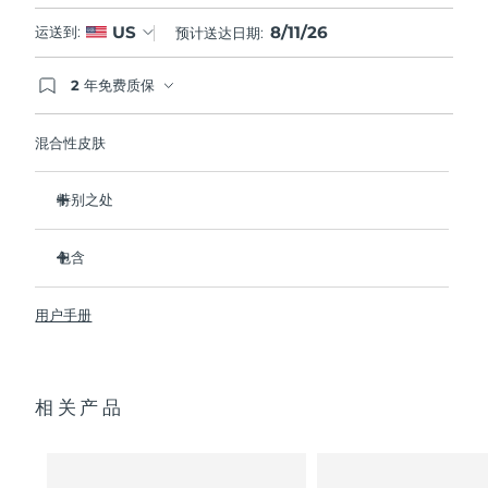
8/11/26
US
运送到:
预计送达日期:
2 年免费质保
如果您在2年质保期内发现任何非人为质量问题，
FOREO将免费为您更换产品。
混合性皮肤
特别之处
经临床证明，可去除99.5%的皮肤污垢、油脂和化妆品残留
物。
包含
清除毛孔深处的杂质，减少爆痘的可能。
LUNA
3
™
抚平细纹，帮助放松面部肌肉紧张点。
用户手册
USB 充电线
按摩面部，促进微循环，使肤色更明亮、更健康。
便携袋
超软硅胶刷毛可温和去除死皮细胞。
快速操作指南
16档强度，符合人体工程学的轻质设计，智能app护肤。
相关产品
通用操作指南
2年质保 (西班牙、葡萄牙、瑞典：3年质保)