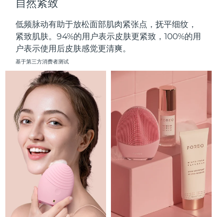
自然紧致
中国澳门特别行政区
预计送达日期
8/12/26
低频脉动有助于放松面部肌肉紧张点，抚平细纹，
马来西亚
预计送达日期
8/13/26
紧致肌肤。94%的用户表示皮肤更紧致，100%的用
户表示使用后皮肤感觉更清爽。
马耳他
预计送达日期
8/10/26
基于第三方消费者测试
墨西哥
预计送达日期
8/14/26
摩纳哥
预计送达日期
8/11/26
荷兰
预计送达日期
8/10/26
新西兰
预计送达日期
8/10/26
挪威
预计送达日期
8/10/26
阿曼
预计送达日期
8/13/26
菲律宾
预计送达日期
8/13/26