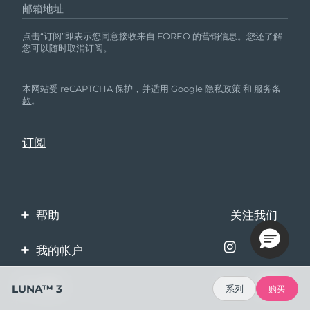
邮箱地址
点击“订阅”即表示您同意接收来自 FOREO 的营销信息。您还了解
您可以随时取消订阅。
本网站受 reCAPTCHA 保护，并适用 Google
隐私政策
和
服务条
款
。
帮助
关注我们
联系我们
我的帐户
订单与运输
产品注册
企业
LUNA™ 3
系列
购买
保修与退换货
客服支持