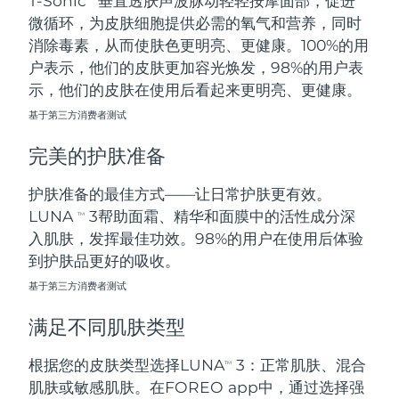
T-Sonic
垂直透肤声波脉动轻轻按摩面部，促进
微循环，为皮肤细胞提供必需的氧气和营养，同时
阿拉伯联合酋长国
预计送达日期
8/11/26
消除毒素，从而使肤色更明亮、更健康。100%的用
户表示，他们的皮肤更加容光焕发，98%的用户表
英国
预计送达日期
8/10/26
示，他们的皮肤在使用后看起来更明亮、更健康。
基于第三方消费者测试
美国
预计送达日期
8/11/26
完美的护肤准备
乌兹别克斯坦
预计送达日期
8/15/26
护肤准备的最佳方式——让日常护肤更有效。
越南
预计送达日期
8/16/26
LUNA
3帮助面霜、精华和面膜中的活性成分深
TM
入肌肤，发挥最佳功效。98%的用户在使用后体验
到护肤品更好的吸收。
基于第三方消费者测试
满足不同肌肤类型
根据您的皮肤类型选择LUNA
3：正常肌肤、混合
TM
肌肤或敏感肌肤。在FOREO app中，通过选择强