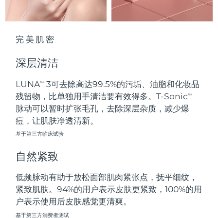
波兰
预计送达日期
8/11/26
完美肌密
葡萄牙
预计送达日期
8/10/26
深层清洁
波多黎各
预计送达日期
8/12/26
LUNA
3可去除高达99.5%的污垢、油脂和化妆品
TM
卡塔尔
预计送达日期
8/11/26
残留物，比单独用手清洁要有效得多。T-Sonic
TM
脉动可以暂时扩张毛孔，去除深层杂质，减少爆
留尼汪
预计送达日期
8/15/26
痘，让肌肤净透清新。
基于第三方临床试验
罗马尼亚
预计送达日期
8/10/26
自然紧致
俄罗斯
预计送达日期
8/18/26
低频脉动有助于放松面部肌肉紧张点，抚平细纹，
沙特阿拉伯
预计送达日期
8/11/26
紧致肌肤。94%的用户表示皮肤更紧致，100%的用
户表示使用后皮肤感觉更清爽。
新加坡
预计送达日期
8/12/26
基于第三方消费者测试