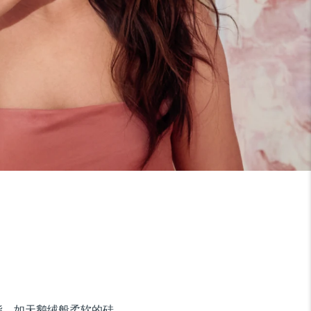
油脂。如天鹅绒般柔软的硅