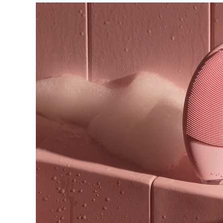
脱毛
FAQ™护肤品
身体护理
FAQ™护肤品
FAQ™产品
FAQ™ skincare
All FAQ™ skincare
All FAQ™ skincare
PEACH™ 2 Pro Max
BEAR™ 2 body
All hair treatments
All FAQ™ skincare
Professional IPL hair removal device
Microcurrent body toning
FAQ™产品
FAQ™产品
痘肌护理
FAQ™ products
眼部护理
All anti-aging treatments
All LED treatments
PEACH™ 2
LUNA™ 4 body
All toning treatments
ESPADA™ 2 plus
BEAR™ 2 eyes & lips
IPL hair removal
Massaging body brush
Recurring acne LED therapy
Microcurrent line smoothing device
PEACH™ 2 go
SUPERCHARGED™ serum
护发
毛孔护理
ESPADA™ 2
IRIS™ 2
Travel-friendly IPL hair removal
Firming body serum
LUNA™ 4 hair
KIWI™ derma
Acne treatment device
Rejuvenating eye massager
NEW
2-in-1 LED scalp massager
Diamond microdermabrasion .
PEACH™ Cooling Prep Gel
ESPADA™ Blemish Solution
眼部护肤
牙齿美白
Cooling IPL hair removal gel
FLIP™ play advanced
KIWI™
Concentrated acne gel
Advanced eye care treatment
issa™ Teeth Whitening Set
LED light hairbrush
Blackhead remover
Dual LED + sonic device & 18% PAP gel
更多的
ESPADA™ 设备
眼部护理设备
LUNA™ Dual-Peptide Scalp