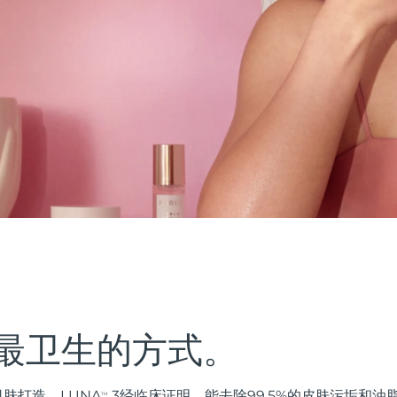
最卫生的方式。
肤打造。LUNA
3经临床证明，能去除99.5%的皮肤污垢和
TM