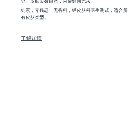
分。皮肤柔嫩自然，闪耀健康光采。
Near-infrared and red light therapy device
Smart hybrid silicone sonic toothbrush
纯素，零残忍，无香料，经皮肤科医生测试，适合所
抗老
LED治疗
有皮肤类型。
LUNA™ 4 mini
面部提拉护理
FAQ™ 101
FAQ™ 201
UFO™ 3 mini
issa™ 4 smile
For young skin, T-zone
Premium anti-aging skincare
NEW
Clinical anti-aging
LED mask
Red light therapy device for young skin
Hybrid silicone sonic toothbrush
了解详情
生发
LUNA™ 4 go
BEAR™ 设备
肌肤年轻化
FAQ™ 102
FAQ™ 202
UFO™ 3 go
issa™ 4 baby
For travel or gym bag
All premium facelift devices
FAQ™ 301
FAQ™ 501
Advanced clinical anti-aging
LED mask
Portable red light therapy
For ages 0-3
NEW
LED hair strengthening scalp massager
Full-Spectrum Red Light Therapy
LUNA™ 护肤
FAQ™ 103
FAQ™ 211
保健品
面膜
issa™ Teeth Whitening Set
Premium cleansers & balm
FAQ™ Scalp Serum
FAQ™ 502
Luxurious clinical anti-aging set
Anti-aging neck & décolleté LED mask
Rejuvenation & hydration
Dual LED + sonic device & 18% PAP gel
Scalp recovery probiotic serum
Full-Spectrum Red Light Therapy
LUNA™ 设备
专业治疗
FAQ™ P1 Primer
FAQ™ 221
UFO™ 设备
ISSA™ 设备
All facial cleansing devices
FAQ™护肤品
Manuka honey primer
Anti-aging LED hand mask
FAQ™ Red Light Serum
All deep facial hydration devices
All silicone sonic toothbrushes
All FAQ™ skincare