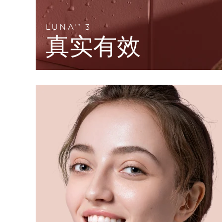
KIWI™ 皮肤护理
All acne treatment devices
All revitalizing eye massagers
Serum
issa™ Teeth Whitening Gel
Advanced pore care essentials
For healthy hair
18% PAP
LUNA
3
TM
真实有效
护肤品
男士
全部购买
FOREO APP
关于我们