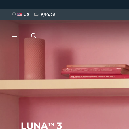
跳
转
到
主
US
8/10/26
要
内
容
新品
BREAKING NEWS
FAQ™ Pure Beauty-Tech Elixir
LUNA
3
TM