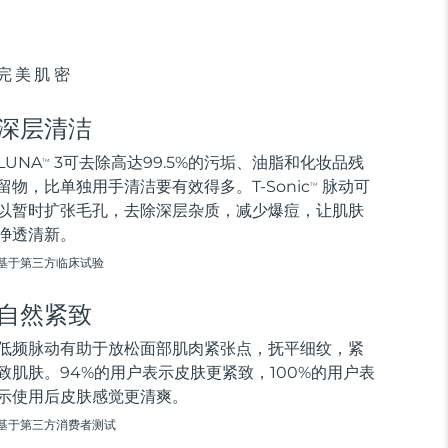
完美肌密
深层清洁
LUNA
3可去除高达99.5%的污垢、油脂和化妆品残
TM
留物，比单独用手清洁要有效得多。T-Sonic
脉动可
TM
以暂时扩张毛孔，去除深层杂质，减少爆痘，让肌肤
净透清新。
基于第三方临床试验
自然紧致
低频脉动有助于放松面部肌肉紧张点，抚平细纹，紧
致肌肤。94%的用户表示皮肤更紧致，100%的用户表
示使用后皮肤感觉更清爽。
基于第三方消费者测试