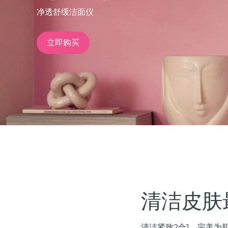
净透舒缓洁面仪
issa™ Teeth Whitening Set
立即购买
FAQ™ Dual LED Panel
热门产品
特别优惠
畅销产品
清洁皮肤
清洁紧致2合1。完美为肌