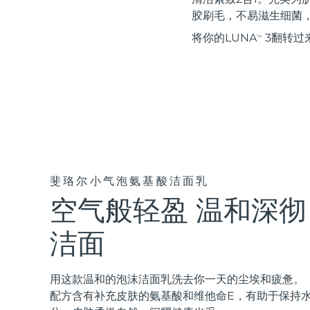
红光疗法
胶刷毛，不易滋生细菌
将你的LUNA
3翻转过
TM
瑞典美肤护理
面部清洁
紧致提拉
LUNA™ 4 套装
BEAR™ 2 套装
Anti-aging massage
Microcurrent toning
斐珞尔小气泡氨基酸洁面乳
空气般轻盈 温和深彻
补水保湿
口腔护理
LUNA™ 4 Plus
BEAR™ 2 go
洁面
UFO™ 3 套装
issa™ 4
Massage, LED heating
Microcurrent toning on-the-go
Deep facial hydration
Hybrid silicone sonic toothbrush
FAQ™ 抗老护理
用这款温和的泡沫洁面乳洗去你一天的尘埃和疲惫。
LUNA™ 4 Men
BEAR™ 2 eyes & lips
配方含有补充皮肤的氨基酸和维他命E，有助于保持
NEW
UFO™ 3 LED
issa™ 4 plus
For men, anti-aging massage
Microcurrent line smoothing device