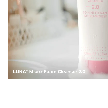
LUNA
Micro-Foam Cleanser 2.0
TM