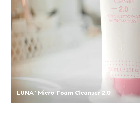
LUNA
Micro-Foam Cleanser 2.0
TM