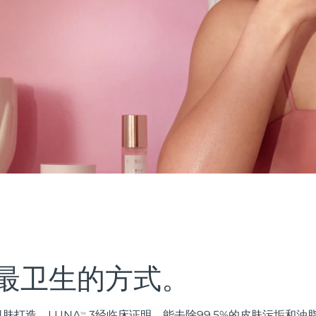
最卫生的方式。
肤打造。LUNA
3经临床证明，能去除99.5%的皮肤污垢和
TM