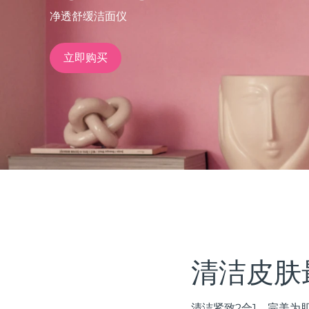
净透舒缓洁面仪
issa™ Teeth Whitening Set
立即购买
FAQ™ Dual LED Panel
热门产品
特别优惠
畅销产品
清洁皮肤
清洁紧致2合1。完美为肌