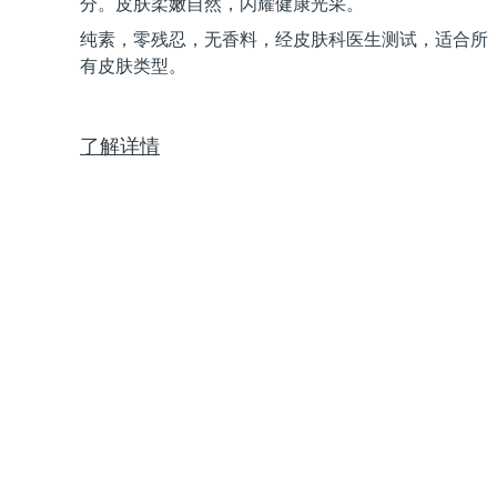
分。皮肤柔嫩自然，闪耀健康光采。
Near-infrared and red light therapy device
Smart hybrid silicone sonic toothbrush
纯素，零残忍，无香料，经皮肤科医生测试，适合所
抗老
LED治疗
有皮肤类型。
LUNA™ 4 mini
面部提拉护理
FAQ™ 101
FAQ™ 201
UFO™ 3 mini
issa™ 4 smile
For young skin, T-zone
Premium anti-aging skincare
NEW
Clinical anti-aging
LED mask
Red light therapy device for young skin
Hybrid silicone sonic toothbrush
了解详情
生发
LUNA™ 4 go
BEAR™ 设备
肌肤年轻化
FAQ™ 102
FAQ™ 202
UFO™ 3 go
issa™ 4 baby
For travel or gym bag
All premium facelift devices
FAQ™ 301
FAQ™ 501
Advanced clinical anti-aging
LED mask
Portable red light therapy
For ages 0-3
NEW
LED hair strengthening scalp massager
Full-Spectrum Red Light Therapy
LUNA™ 护肤
FAQ™ 103
FAQ™ 211
保健品
面膜
issa™ Teeth Whitening Set
Premium cleansers & balm
FAQ™ Scalp Serum
FAQ™ 502
Luxurious clinical anti-aging set
Anti-aging neck & décolleté LED mask
Rejuvenation & hydration
Dual LED + sonic device & 18% PAP gel
Scalp recovery probiotic serum
Full-Spectrum Red Light Therapy
LUNA™ 设备
专业治疗
FAQ™ P1 Primer
FAQ™ 221
UFO™ 设备
ISSA™ 设备
All facial cleansing devices
FAQ™护肤品
Manuka honey primer
Anti-aging LED hand mask
FAQ™ Red Light Serum
All deep facial hydration devices
All silicone sonic toothbrushes
All FAQ™ skincare