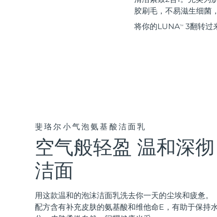
红光疗法
胶刷毛，不易滋生细菌
将你的LUNA
3翻转过
TM
瑞典美肤护理
面部清洁
紧致提拉
LUNA™ 4 套装
BEAR™ 2 套装
Anti-aging massage
Microcurrent toning
斐珞尔小气泡氨基酸洁面乳
空气般轻盈 温和深彻
补水保湿
口腔护理
LUNA™ 4 Plus
BEAR™ 2 go
洁面
UFO™ 3 套装
issa™ 4
Massage, LED heating
Microcurrent toning on-the-go
Deep facial hydration
Hybrid silicone sonic toothbrush
FAQ™ 抗老护理
用这款温和的泡沫洁面乳洗去你一天的尘埃和疲惫。
LUNA™ 4 Men
BEAR™ 2 eyes & lips
配方含有补充皮肤的氨基酸和维他命E，有助于保持
NEW
UFO™ 3 LED
issa™ 4 plus
For men, anti-aging massage
Microcurrent line smoothing device