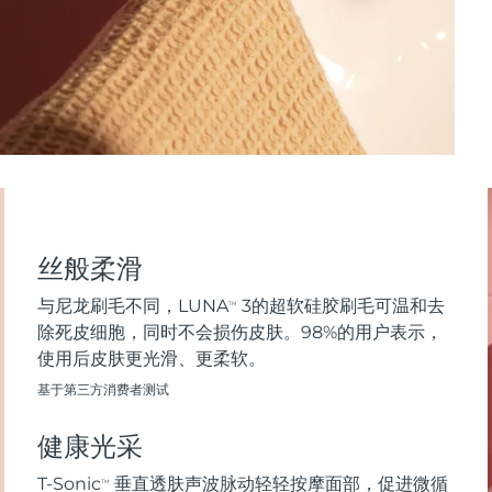
丝般柔滑
与尼龙刷毛不同，LUNA
3的超软硅胶刷毛可温和去
TM
除死皮细胞，同时不会损伤皮肤。98%的用户表示，
使用后皮肤更光滑、更柔软。
基于第三方消费者测试
健康光采
T-Sonic
垂直透肤声波脉动轻轻按摩面部，促进微循
TM