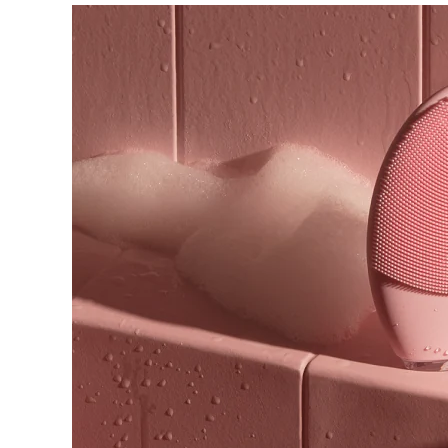
脱毛
FAQ™护肤品
身体护理
FAQ™护肤品
FAQ™产品
FAQ™ skincare
All FAQ™ skincare
All FAQ™ skincare
PEACH™ 2 Pro Max
BEAR™ 2 body
All hair treatments
All FAQ™ skincare
Professional IPL hair removal device
Microcurrent body toning
FAQ™产品
FAQ™产品
痘肌护理
FAQ™ products
眼部护理
All anti-aging treatments
All LED treatments
PEACH™ 2
LUNA™ 4 body
All toning treatments
ESPADA™ 2 plus
BEAR™ 2 eyes & lips
IPL hair removal
Massaging body brush
Recurring acne LED therapy
Microcurrent line smoothing device
PEACH™ 2 go
SUPERCHARGED™ serum
护发
毛孔护理
ESPADA™ 2
IRIS™ 2
Travel-friendly IPL hair removal
Firming body serum
LUNA™ 4 hair
KIWI™ derma
Acne treatment device
Rejuvenating eye massager
NEW
2-in-1 LED scalp massager
Diamond microdermabrasion .
PEACH™ Cooling Prep Gel
ESPADA™ Blemish Solution
眼部护肤
牙齿美白
Cooling IPL hair removal gel
FLIP™ play advanced
KIWI™
Concentrated acne gel
Advanced eye care treatment
issa™ Teeth Whitening Set
LED light hairbrush
Blackhead remover
Dual LED + sonic device & 18% PAP gel
更多的
ESPADA™ 设备
眼部护理设备
LUNA™ Dual-Peptide Scalp