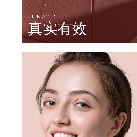
KIWI™ 皮肤护理
All acne treatment devices
All revitalizing eye massagers
Serum
issa™ Teeth Whitening Gel
Advanced pore care essentials
For healthy hair
18% PAP
LUNA
3
TM
真实有效
护肤品
男士
全部购买
FOREO APP
关于我们