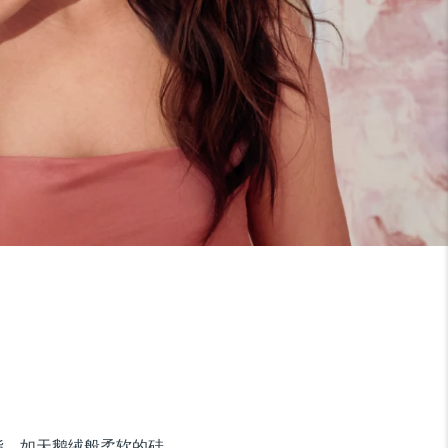
油脂。如天鹅绒般柔软的硅