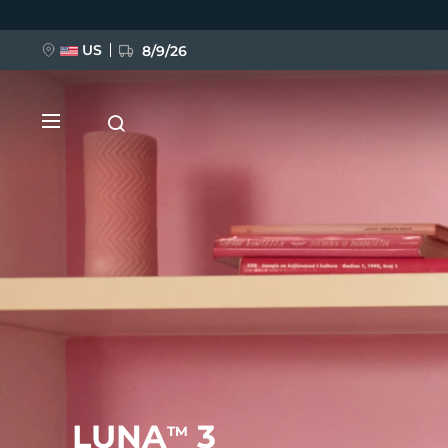
跳
转
到
主
US
8/9/26
要
内
容
新品
BREAKING NEWS
FAQ™ Pure Beauty-Tech Elixir
LUNA
3
TM