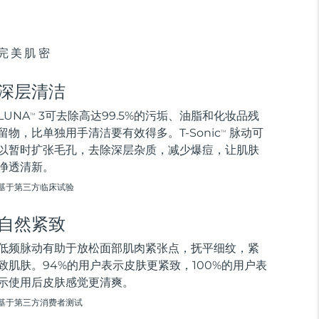
完美肌密
深层清洁
LUNA
3可去除高达99.5%的污垢、油脂和化妆品残
TM
留物，比单独用手清洁要有效得多。T-Sonic
脉动可
TM
以暂时扩张毛孔，去除深层杂质，减少爆痘，让肌肤
净透清新。
基于第三方临床试验
自然紧致
低频脉动有助于放松面部肌肉紧张点，抚平细纹，紧
致肌肤。94%的用户表示皮肤更紧致，100%的用户表
示使用后皮肤感觉更清爽。
基于第三方消费者测试