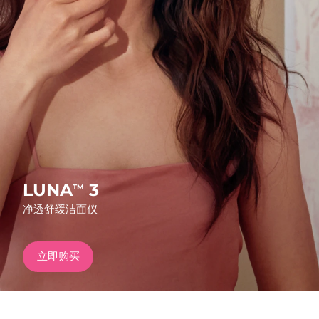
发货国家
美国
预计送达日期
8/12/26
FAQ™ Dual LED Panel
英国
预计送达日期
8/11/26
热门产品
西班牙
预计送达日期
8/11/26
澳大利亚
预计送达日期
8/14/26
法国
预计送达日期
8/11/26
LUNA
3
TM
特别优惠
畅销产品
净透舒缓洁面仪
德国
预计送达日期
8/11/26
加拿大
预计送达日期
8/15/26
立即购买
红光疗法
澳大利亚
预计送达日期
8/14/26