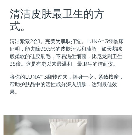
瑞典美肤护理
奥地利
预计送达日期
8/11/26
清洁皮肤最卫生的方
式。
巴林
预计送达日期
8/12/26
面部清洁
紧致提拉
比利时
预计送达日期
8/11/26
清洁紧致2合1。完美为肌肤打造。LUNA
3经临床
TM
LUNA™ 4 套装
BEAR™ 2 套装
证明，能去除99.5%的皮肤污垢和油脂。如天鹅绒
百慕大
预计送达日期
8/17/26
Anti-aging massage
Microcurrent toning
般柔软的硅胶刷毛，不易滋生细菌，比尼龙刷卫生
35倍。这是有史以来最温和、最卫生的洁面仪。
波斯尼亚和黑塞哥维那
预计送达日期
8/14/26
补水保湿
口腔护理
将你的LUNA
3翻转过来，摇身一变，紧致按摩，
LUNA™ 4 Plus
BEAR™ 2 go
TM
文莱
预计送达日期
8/16/26
UFO™ 3 套装
issa™ 4
帮助护肤品中的活性成分深入肌肤，达到最佳效
Massage, LED heating
Microcurrent toning on-the-go
FAQ™ 抗老护理
Deep facial hydration
Hybrid silicone sonic toothbrush
果。
保加利亚
预计送达日期
8/11/26
NEW
LUNA™ 4 Men
BEAR™ 2 eyes & lips
加拿大
预计送达日期
8/15/26
UFO™ 3 LED
issa™ 4 plus
For men, anti-aging massage
Microcurrent line smoothing device
Near-infrared and red light therapy
Smart hybrid silicone sonic toothbrush
智利
预计送达日期
8/15/26
device
抗老
LED治疗