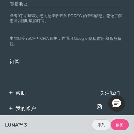
邮箱地址
点击“订阅”即表示您同意接收来自 FOREO 的营销信息。您还了解
您可以随时取消订阅。
本网站受 reCAPTCHA 保护，并适用 Google
隐私政策
和
服务条
款
。
帮助
关注我们
联系我们
我的帐户
订单与运输
产品注册
企业
LUNA™ 3
系列
购买
保修与退换货
客服支持