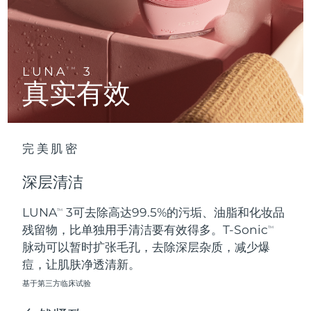
Advanced pore care essentials
以色列
预计送达日期
8/15/26
For healthy hair
18% PAP
护肤品
男士
意大利
预计送达日期
8/11/26
日本
预计送达日期
8/14/26
LUNA
3
TM
真实有效
泽西岛
预计送达日期
8/16/26
全部购买
哈萨克斯坦
预计送达日期
8/13/26
完美肌密
FOREO APP
科威特
预计送达日期
8/11/26
深层清洁
关于我们
拉脱维亚
预计送达日期
8/11/26
LUNA
3可去除高达99.5%的污垢、油脂和化妆品
TM
残留物，比单独用手清洁要有效得多。T-Sonic
黎巴嫩
预计送达日期
8/12/26
TM
脉动可以暂时扩张毛孔，去除深层杂质，减少爆
立陶宛
痘，让肌肤净透清新。
预计送达日期
8/11/26
基于第三方临床试验
卢森堡
预计送达日期
8/11/26