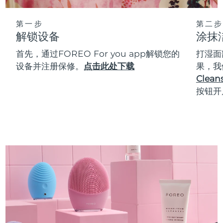
第一步
第二步
解锁设备
涂抹
首先，通过FOREO For you app解锁您的
打湿面
设备并注册保修。
点击此处下载
果，我
Cleans
按钮开