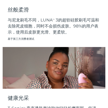
斯洛伐克
预计送达日期
8/11/26
丝般柔滑
斯洛文尼亚
预计送达日期
8/11/26
与尼龙刷毛不同，LUNA
3的超软硅胶刷毛可温和
TM
去除死皮细胞，同时不会损伤皮肤。98%的用户表
南非
预计送达日期
8/19/26
示，使用后皮肤更光滑、更柔软。
韩国
预计送达日期
8/13/26
基于第三方消费者测试
西班牙
预计送达日期
8/11/26
瑞典
预计送达日期
8/11/26
瑞士
预计送达日期
8/11/26
台湾
预计送达日期
8/16/26
泰国
预计送达日期
8/15/26
健康光采
土耳其
预计送达日期
8/12/26
TM