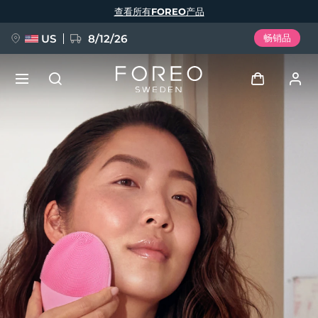
跳
查看所有FOREO产品
转
到
主
要
US
8/12/26
畅销品
内
容
新品
登录
语言
BREAKING NEWS
用户信息
English
Deutsch
Español
我的设备
FAQ™ Pure Beauty-Tech Elixir
Français
Italiano
Português
我的订单
Polski
Svenska
Русский
Türkçe
简体中文
繁體中文
我的地址
issa™ Teeth Whitening Set
我的订阅