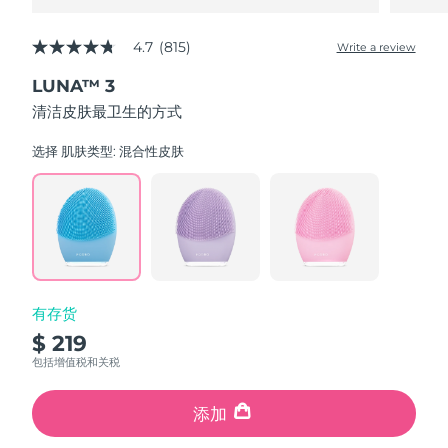
4.7
(815)
Write a review
4.7
out
LUNA™ 3
of
5
清洁皮肤最卫生的方式
stars,
average
rating
选择 肌肤类型:
混合性皮肤
value.
Read
815
Reviews.
Same
page
link.
有存货
$ 219
包括增值税和关税
添加