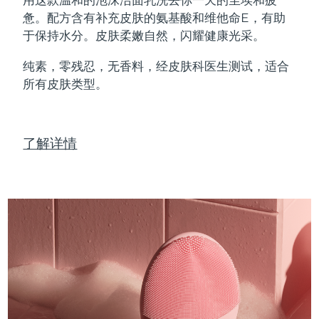
Professional IPL hair removal device
Microcurrent body toning
All hair treatments
All FAQ™ skincare
惫。配方含有补充皮肤的氨基酸和维他命E，有助
德国
预计送达日期
8/11/26
于保持水分。皮肤柔嫩自然，闪耀健康光采。
FAQ™产品
FAQ™产品
痘肌护理
眼部护理
直布罗陀
PEACH™ 2
LUNA™ 4 body
预计送达日期
8/15/26
FAQ™ products
All anti-aging treatments
All LED treatments
纯素，零残忍，无香料，经皮肤科医生测试，适合
ESPADA™ 2 plus
BEAR™ 2 eyes & lips
IPL hair removal
Massaging body brush
All toning treatments
所有皮肤类型。
希腊
预计送达日期
8/11/26
Recurring acne LED therapy
Microcurrent line smoothing device
中国香港特别行政区
预计送达日期
8/12/26
PEACH™ 2 go
SUPERCHARGED™ serum
护发
毛孔护理
ESPADA™ 2
IRIS™ 2
了解详情
Travel-friendly IPL hair removal
Firming body serum
匈牙利
LUNA™ 4 hair
预计送达日期
8/11/26
KIWI™ derma
Acne treatment device
Rejuvenating eye massager
NEW
2-in-1 LED scalp massager
Diamond microdermabrasion .
冰岛
预计送达日期
8/12/26
PEACH™ Cooling Prep Gel
ESPADA™ Blemish Solution
眼部护肤
牙齿美白
Cooling IPL hair removal gel
印度尼西亚
预计送达日期
8/9/26
FLIP™ play advanced
KIWI™
Concentrated acne gel
Advanced eye care treatment
issa™ Teeth Whitening Set
LED light hairbrush
Blackhead remover
爱尔兰
预计送达日期
8/11/26
更多的
Dual LED + sonic device & 18% PAP gel
ESPADA™ 设备
眼部护理设备
马恩岛
预计送达日期
8/13/26
LUNA™ Dual-Peptide Scalp
KIWI™ 皮肤护理
All acne treatment devices
All revitalizing eye massagers
Serum
issa™ Teeth Whitening Gel