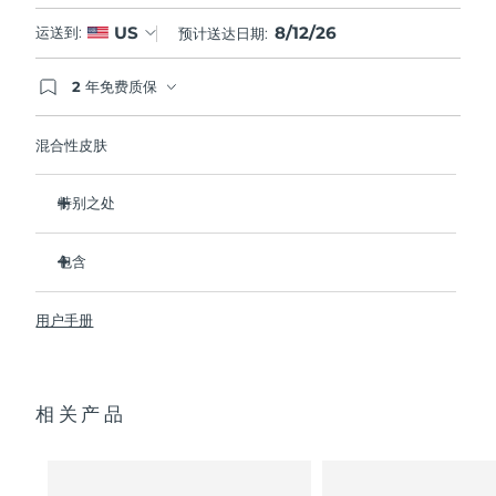
8/12/26
US
运送到:
预计送达日期:
2 年免费质保
如果您在2年质保期内发现任何非人为质量问题，
FOREO将免费为您更换产品。
混合性皮肤
特别之处
经临床证明，可去除99.5%的皮肤污垢、油脂和化妆品残留
物。
包含
清除毛孔深处的杂质，减少爆痘的可能。
LUNA
3
™
抚平细纹，帮助放松面部肌肉紧张点。
用户手册
USB 充电线
按摩面部，促进微循环，使肤色更明亮、更健康。
便携袋
超软硅胶刷毛可温和去除死皮细胞。
快速操作指南
16档强度，符合人体工程学的轻质设计，智能app护肤。
相关产品
通用操作指南
2年质保 (西班牙、葡萄牙、瑞典：3年质保)