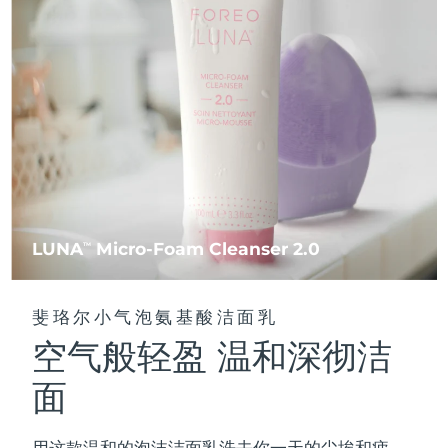
FAQ™ 101
FAQ™ 201
中国
LUNA™ 4 mini
面部提拉护理
预计送达日期
8/11/26
NEW
issa™ 4 smile
UFO™ 3 mini
Clinical anti-aging
LED mask
For young skin, T-zone
Premium anti-aging skincare
哥伦比亚
预计送达日期
8/15/26
Hybrid silicone sonic toothbrush
Red light therapy device for young skin
生发
肌肤年轻化
克罗地亚
预计送达日期
8/11/26
FAQ™ 102
FAQ™ 202
LUNA™ 4 go
BEAR™ 设备
FAQ™ 301
FAQ™ 501
issa™ 4 baby
UFO™ 3 go
Advanced clinical anti-aging
LED mask
For travel or gym bag
All premium facelift devices
NEW
塞浦路斯
预计送达日期
8/12/26
LED hair strengthening scalp massager
Full-Spectrum Red Light Therapy
For ages 0-3
Portable red light therapy
捷克
预计送达日期
8/11/26
FAQ™ 103
FAQ™ 211
LUNA™ 护肤
保健品
FAQ™ Scalp Serum
FAQ™ 502
issa™ Teeth Whitening Set
面膜
Luxurious clinical anti-aging set
Anti-aging neck & décolleté LED mask
Premium cleansers & balm
丹麦
预计送达日期
8/11/26
LUNA
Micro-Foam Cleanser 2.0
TM
Scalp recovery probiotic serum
Full-Spectrum Red Light Therapy
Dual LED + sonic device & 18% PAP gel
Rejuvenation & hydration
专业治疗
爱沙尼亚
预计送达日期
8/11/26
FAQ™ P1 Primer
FAQ™ 221
LUNA™ 设备
斐珞尔小气泡氨基酸洁面乳
FAQ™护肤品
ISSA™ 设备
UFO™ 设备
Manuka honey primer
Anti-aging LED hand mask
芬兰
FAQ™ Red Light Serum
预计送达日期
8/11/26
All facial cleansing devices
空气般轻盈 温和深彻洁
All FAQ™ skincare
All silicone sonic toothbrushes
All deep facial hydration devices
法国
预计送达日期
8/11/26
面
脱毛
身体护理
FAQ™护肤品
FAQ™护肤品
PEACH™ 2 Pro Max
BEAR™ 2 body
FAQ™产品
FAQ™ skincare
法属波利尼西亚
预计送达日期
8/15/26
All FAQ™ skincare
All FAQ™ skincare
用这款温和的泡沫洁面乳洗去你一天的尘埃和疲