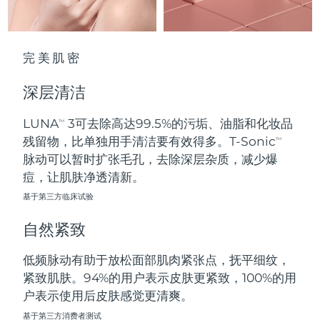
波兰
预计送达日期
8/12/26
完美肌密
葡萄牙
预计送达日期
8/11/26
深层清洁
波多黎各
预计送达日期
8/13/26
LUNA
3可去除高达99.5%的污垢、油脂和化妆品
TM
卡塔尔
预计送达日期
8/12/26
残留物，比单独用手清洁要有效得多。T-Sonic
TM
脉动可以暂时扩张毛孔，去除深层杂质，减少爆
留尼汪
预计送达日期
8/16/26
痘，让肌肤净透清新。
基于第三方临床试验
罗马尼亚
预计送达日期
8/11/26
自然紧致
俄罗斯
预计送达日期
8/19/26
低频脉动有助于放松面部肌肉紧张点，抚平细纹，
沙特阿拉伯
预计送达日期
8/12/26
紧致肌肤。94%的用户表示皮肤更紧致，100%的用
户表示使用后皮肤感觉更清爽。
新加坡
预计送达日期
8/13/26
基于第三方消费者测试