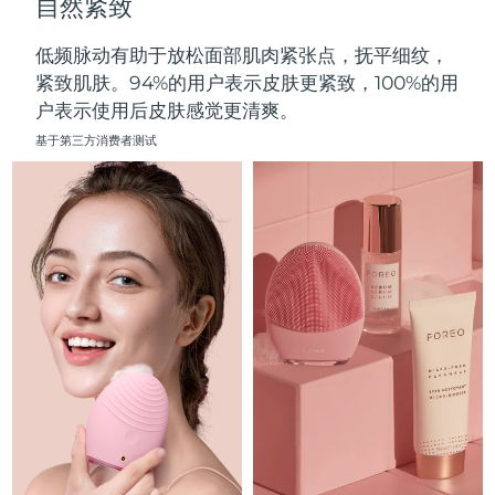
自然紧致
中国澳门特别行政区
预计送达日期
8/13/26
低频脉动有助于放松面部肌肉紧张点，抚平细纹，
马来西亚
预计送达日期
8/14/26
紧致肌肤。94%的用户表示皮肤更紧致，100%的用
户表示使用后皮肤感觉更清爽。
马耳他
预计送达日期
8/11/26
基于第三方消费者测试
墨西哥
预计送达日期
8/15/26
摩纳哥
预计送达日期
8/12/26
荷兰
预计送达日期
8/11/26
新西兰
预计送达日期
8/11/26
挪威
预计送达日期
8/11/26
阿曼
预计送达日期
8/14/26
菲律宾
预计送达日期
8/14/26