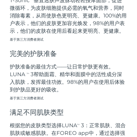
T-Sonic
垂直透肤声波脉动轻轻按摩面部，促进
微循环，为皮肤细胞提供必需的氧气和营养，同时
阿拉伯联合酋长国
预计送达日期
8/12/26
消除毒素，从而使肤色更明亮、更健康。100%的用
户表示，他们的皮肤更加容光焕发，98%的用户表
英国
预计送达日期
8/11/26
示，他们的皮肤在使用后看起来更明亮、更健康。
基于第三方消费者测试
美国
预计送达日期
8/12/26
完美的护肤准备
乌兹别克斯坦
预计送达日期
8/16/26
护肤准备的最佳方式——让日常护肤更有效。
越南
预计送达日期
8/17/26
LUNA
3帮助面霜、精华和面膜中的活性成分深
TM
入肌肤，发挥最佳功效。98%的用户在使用后体验
到护肤品更好的吸收。
基于第三方消费者测试
满足不同肌肤类型
根据您的皮肤类型选择LUNA
3：正常肌肤、混合
TM
肌肤或敏感肌肤。在FOREO app中，通过选择强