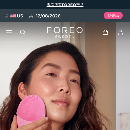
跳
查看所有FOREO产品
转
到
主
要
US
12/08/2026
畅销品
内
容
新品
登录
语言
BREAKING NEWS
用户信息
English
Deutsch
Español
我的设备
FAQ™ Pure Beauty-Tech Elixir
Français
Italiano
Português
我的订单
Polski
Svenska
Русский
Türkçe
简体中文
繁體中文
我的地址
issa™ Teeth Whitening Set
我的订阅