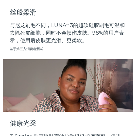
斯洛伐克
预计送达日期
8/11/26
丝般柔滑
斯洛文尼亚
预计送达日期
8/11/26
与尼龙刷毛不同，LUNA
3的超软硅胶刷毛可温和
TM
去除死皮细胞，同时不会损伤皮肤。98%的用户表
南非
预计送达日期
8/19/26
示，使用后皮肤更光滑、更柔软。
韩国
预计送达日期
8/13/26
基于第三方消费者测试
西班牙
预计送达日期
8/11/26
瑞典
预计送达日期
8/11/26
瑞士
预计送达日期
8/11/26
台湾
预计送达日期
8/16/26
泰国
预计送达日期
8/15/26
健康光采
土耳其
预计送达日期
8/12/26
TM