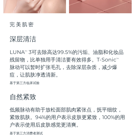
波兰
预计送达日期
8/12/26
完美肌密
葡萄牙
预计送达日期
8/11/26
深层清洁
波多黎各
预计送达日期
8/13/26
LUNA
3可去除高达99.5%的污垢、油脂和化妆品
TM
卡塔尔
预计送达日期
8/12/26
残留物，比单独用手清洁要有效得多。T-Sonic
TM
脉动可以暂时扩张毛孔，去除深层杂质，减少爆
留尼汪
预计送达日期
8/16/26
痘，让肌肤净透清新。
基于第三方临床试验
罗马尼亚
预计送达日期
8/11/26
自然紧致
俄罗斯
预计送达日期
8/19/26
低频脉动有助于放松面部肌肉紧张点，抚平细纹，
沙特阿拉伯
预计送达日期
8/12/26
紧致肌肤。94%的用户表示皮肤更紧致，100%的用
户表示使用后皮肤感觉更清爽。
新加坡
预计送达日期
8/13/26
基于第三方消费者测试