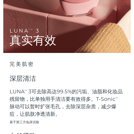
Advanced pore care essentials
以色列
预计送达日期
8/15/26
For healthy hair
18% PAP
护肤品
男士
意大利
预计送达日期
8/11/26
日本
预计送达日期
8/14/26
LUNA
3
TM
真实有效
泽西岛
预计送达日期
8/16/26
全部购买
哈萨克斯坦
预计送达日期
8/13/26
完美肌密
FOREO APP
科威特
预计送达日期
8/11/26
深层清洁
关于我们
拉脱维亚
预计送达日期
8/11/26
LUNA
3可去除高达99.5%的污垢、油脂和化妆品
TM
残留物，比单独用手清洁要有效得多。T-Sonic
黎巴嫩
预计送达日期
8/12/26
TM
脉动可以暂时扩张毛孔，去除深层杂质，减少爆
立陶宛
痘，让肌肤净透清新。
预计送达日期
8/11/26
基于第三方临床试验
卢森堡
预计送达日期
8/11/26