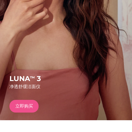
发货国家
美国
预计送达日期
8/12/26
FAQ™ Dual LED Panel
英国
预计送达日期
8/11/26
热门产品
西班牙
预计送达日期
8/11/26
澳大利亚
预计送达日期
8/14/26
法国
预计送达日期
8/11/26
LUNA
3
TM
特别优惠
畅销产品
净透舒缓洁面仪
德国
预计送达日期
8/11/26
加拿大
预计送达日期
8/15/26
立即购买
红光疗法
澳大利亚
预计送达日期
8/14/26