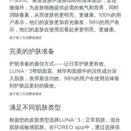
T-Sonic
垂直透肤声波脉动轻轻按摩面部，促进
微循环，为皮肤细胞提供必需的氧气和营养，同时
阿拉伯联合酋长国
预计送达日期
8/12/26
消除毒素，从而使肤色更明亮、更健康。100%的用
户表示，他们的皮肤更加容光焕发，98%的用户表
英国
预计送达日期
8/11/26
示，他们的皮肤在使用后看起来更明亮、更健康。
基于第三方消费者测试
美国
预计送达日期
8/12/26
完美的护肤准备
乌兹别克斯坦
预计送达日期
8/16/26
护肤准备的最佳方式——让日常护肤更有效。
越南
预计送达日期
8/17/26
LUNA
3帮助面霜、精华和面膜中的活性成分深
TM
入肌肤，发挥最佳功效。98%的用户在使用后体验
到护肤品更好的吸收。
基于第三方消费者测试
满足不同肌肤类型
根据您的皮肤类型选择LUNA
3：正常肌肤、混合
TM
肌肤或敏感肌肤。在FOREO app中，通过选择强