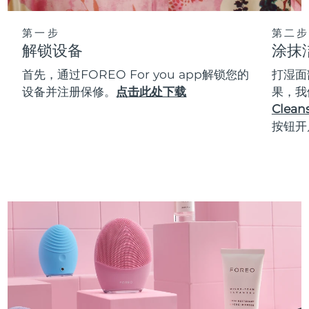
第一步
第二步
解锁设备
涂抹
首先，通过FOREO For you app解锁您的
打湿面
设备并注册保修。
点击此处下载
果，我
Cleans
按钮开