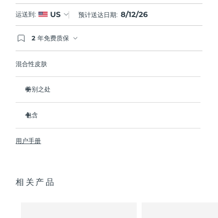
8/12/26
US
运送到:
预计送达日期:
2 年免费质保
如果您在2年质保期内发现任何非人为质量问题，
FOREO将免费为您更换产品。
混合性皮肤
特别之处
经临床证明，可去除99.5%的皮肤污垢、油脂和化妆品残留
物。
包含
清除毛孔深处的杂质，减少爆痘的可能。
LUNA
3
™
抚平细纹，帮助放松面部肌肉紧张点。
用户手册
USB 充电线
按摩面部，促进微循环，使肤色更明亮、更健康。
便携袋
超软硅胶刷毛可温和去除死皮细胞。
快速操作指南
16档强度，符合人体工程学的轻质设计，智能app护肤。
相关产品
通用操作指南
2年质保 (西班牙、葡萄牙、瑞典：3年质保)