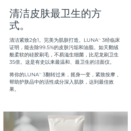
瑞典美肤护理
奥地利
预计送达日期
8/11/26
清洁皮肤最卫生的方
式。
巴林
预计送达日期
8/12/26
面部清洁
紧致提拉
比利时
预计送达日期
8/11/26
清洁紧致2合1。完美为肌肤打造。LUNA
3经临床
TM
LUNA™ 4 套装
BEAR™ 2 套装
证明，能去除99.5%的皮肤污垢和油脂。如天鹅绒
百慕大
预计送达日期
8/17/26
Anti-aging massage
Microcurrent toning
般柔软的硅胶刷毛，不易滋生细菌，比尼龙刷卫生
35倍。这是有史以来最温和、最卫生的洁面仪。
波斯尼亚和黑塞哥维那
预计送达日期
8/14/26
补水保湿
口腔护理
将你的LUNA
3翻转过来，摇身一变，紧致按摩，
LUNA™ 4 Plus
BEAR™ 2 go
TM
文莱
预计送达日期
8/16/26
UFO™ 3 套装
issa™ 4
帮助护肤品中的活性成分深入肌肤，达到最佳效
Massage, LED heating
Microcurrent toning on-the-go
FAQ™ 抗老护理
Deep facial hydration
Hybrid silicone sonic toothbrush
果。
保加利亚
预计送达日期
8/11/26
NEW
LUNA™ 4 Men
BEAR™ 2 eyes & lips
加拿大
预计送达日期
8/15/26
UFO™ 3 LED
issa™ 4 plus
For men, anti-aging massage
Microcurrent line smoothing device
Near-infrared and red light therapy
Smart hybrid silicone sonic toothbrush
智利
预计送达日期
8/15/26
device
抗老
LED治疗