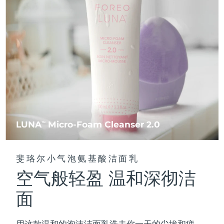
FAQ™ 101
FAQ™ 201
中国
LUNA™ 4 mini
面部提拉护理
预计送达日期
8/11/26
NEW
issa™ 4 smile
UFO™ 3 mini
Clinical anti-aging
LED mask
For young skin, T-zone
Premium anti-aging skincare
哥伦比亚
预计送达日期
8/15/26
Hybrid silicone sonic toothbrush
Red light therapy device for young skin
生发
肌肤年轻化
克罗地亚
预计送达日期
8/11/26
FAQ™ 102
FAQ™ 202
LUNA™ 4 go
BEAR™ 设备
FAQ™ 301
FAQ™ 501
issa™ 4 baby
UFO™ 3 go
Advanced clinical anti-aging
LED mask
For travel or gym bag
All premium facelift devices
NEW
塞浦路斯
预计送达日期
8/12/26
LED hair strengthening scalp massager
Full-Spectrum Red Light Therapy
For ages 0-3
Portable red light therapy
捷克
预计送达日期
8/11/26
FAQ™ 103
FAQ™ 211
LUNA™ 护肤
保健品
FAQ™ Scalp Serum
FAQ™ 502
issa™ Teeth Whitening Set
面膜
Luxurious clinical anti-aging set
Anti-aging neck & décolleté LED mask
Premium cleansers & balm
丹麦
预计送达日期
8/11/26
LUNA
Micro-Foam Cleanser 2.0
TM
Scalp recovery probiotic serum
Full-Spectrum Red Light Therapy
Dual LED + sonic device & 18% PAP gel
Rejuvenation & hydration
专业治疗
爱沙尼亚
预计送达日期
8/11/26
FAQ™ P1 Primer
FAQ™ 221
LUNA™ 设备
斐珞尔小气泡氨基酸洁面乳
FAQ™护肤品
ISSA™ 设备
UFO™ 设备
Manuka honey primer
Anti-aging LED hand mask
芬兰
FAQ™ Red Light Serum
预计送达日期
8/11/26
All facial cleansing devices
空气般轻盈 温和深彻洁
All FAQ™ skincare
All silicone sonic toothbrushes
All deep facial hydration devices
法国
预计送达日期
8/11/26
面
脱毛
身体护理
FAQ™护肤品
FAQ™护肤品
PEACH™ 2 Pro Max
BEAR™ 2 body
FAQ™产品
FAQ™ skincare
法属波利尼西亚
预计送达日期
8/15/26
All FAQ™ skincare
All FAQ™ skincare
用这款温和的泡沫洁面乳洗去你一天的尘埃和疲