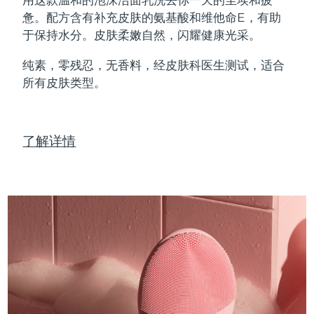
Professional IPL hair removal device
Microcurrent body toning
All hair treatments
All FAQ™ skincare
惫。配方含有补充皮肤的氨基酸和维他命E，有助
德国
预计送达日期
8/11/26
于保持水分。皮肤柔嫩自然，闪耀健康光采。
FAQ™产品
FAQ™产品
痘肌护理
眼部护理
直布罗陀
PEACH™ 2
LUNA™ 4 body
预计送达日期
8/15/26
FAQ™ products
All anti-aging treatments
All LED treatments
纯素，零残忍，无香料，经皮肤科医生测试，适合
ESPADA™ 2 plus
BEAR™ 2 eyes & lips
IPL hair removal
Massaging body brush
All toning treatments
所有皮肤类型。
希腊
预计送达日期
8/11/26
Recurring acne LED therapy
Microcurrent line smoothing device
中国香港特别行政区
预计送达日期
8/12/26
PEACH™ 2 go
SUPERCHARGED™ serum
护发
毛孔护理
ESPADA™ 2
IRIS™ 2
了解详情
Travel-friendly IPL hair removal
Firming body serum
匈牙利
LUNA™ 4 hair
预计送达日期
8/11/26
KIWI™ derma
Acne treatment device
Rejuvenating eye massager
NEW
2-in-1 LED scalp massager
Diamond microdermabrasion .
冰岛
预计送达日期
8/12/26
PEACH™ Cooling Prep Gel
ESPADA™ Blemish Solution
眼部护肤
牙齿美白
Cooling IPL hair removal gel
印度尼西亚
预计送达日期
8/9/26
FLIP™ play advanced
KIWI™
Concentrated acne gel
Advanced eye care treatment
issa™ Teeth Whitening Set
LED light hairbrush
Blackhead remover
爱尔兰
预计送达日期
8/11/26
更多的
Dual LED + sonic device & 18% PAP gel
ESPADA™ 设备
眼部护理设备
马恩岛
预计送达日期
8/13/26
LUNA™ Dual-Peptide Scalp
KIWI™ 皮肤护理
All acne treatment devices
All revitalizing eye massagers
Serum
issa™ Teeth Whitening Gel