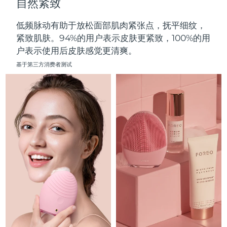
自然紧致
中国澳门特别行政区
预计送达日期
8/13/26
低频脉动有助于放松面部肌肉紧张点，抚平细纹，
马来西亚
预计送达日期
8/14/26
紧致肌肤。94%的用户表示皮肤更紧致，100%的用
户表示使用后皮肤感觉更清爽。
马耳他
预计送达日期
8/11/26
基于第三方消费者测试
墨西哥
预计送达日期
8/15/26
摩纳哥
预计送达日期
8/12/26
荷兰
预计送达日期
8/11/26
新西兰
预计送达日期
8/11/26
挪威
预计送达日期
8/11/26
阿曼
预计送达日期
8/14/26
菲律宾
预计送达日期
8/14/26