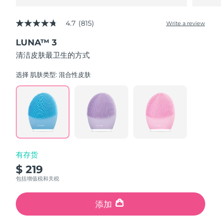
4.7
(815)
Write a review
4.7
out
LUNA™ 3
of
5
清洁皮肤最卫生的方式
stars,
average
rating
选择 肌肤类型:
混合性皮肤
value.
Read
815
Reviews.
Same
page
link.
有存货
$ 219
包括增值税和关税
添加