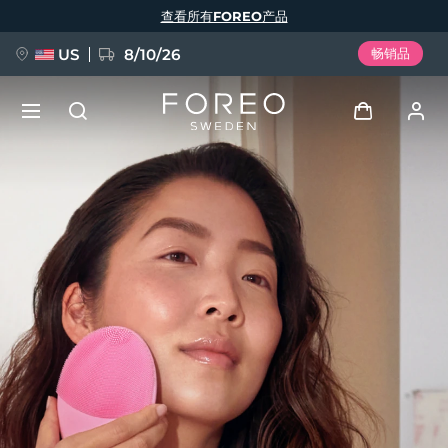
跳
查看所有FOREO产品
转
到
主
要
US
8/10/26
畅销品
内
容
新品
登录
语言
BREAKING NEWS
用户信息
English
Deutsch
Español
我的设备
FAQ™ Pure Beauty-Tech Elixir
Français
Italiano
Português
我的订单
Polski
Svenska
Русский
Türkçe
简体中文
繁體中文
我的地址
issa™ Teeth Whitening Set
我的订阅