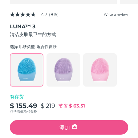
4.7
(815)
Write a review
4.7
out
LUNA™ 3
of
5
清洁皮肤最卫生的方式
stars,
average
rating
选择 肌肤类型:
混合性皮肤
value.
Read
815
Reviews.
Same
page
link.
有存货
$ 155.49
$ 219
节省
$ 63.51
包括增值税和关税
添加