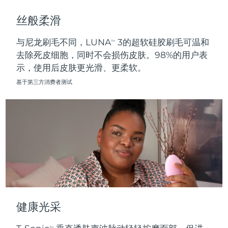
斯洛伐克
预计送达日期
09/08/2026
丝般柔滑
斯洛文尼亚
预计送达日期
09/08/2026
与尼龙刷毛不同，LUNA
3的超软硅胶刷毛可温和
TM
去除死皮细胞，同时不会损伤皮肤。98%的用户表
南非
预计送达日期
17/08/2026
示，使用后皮肤更光滑、更柔软。
韩国
预计送达日期
11/08/2026
基于第三方消费者测试
西班牙
预计送达日期
09/08/2026
瑞典
预计送达日期
09/08/2026
瑞士
预计送达日期
09/08/2026
台湾
预计送达日期
14/08/2026
泰国
预计送达日期
13/08/2026
健康光采
土耳其
预计送达日期
10/08/2026
TM