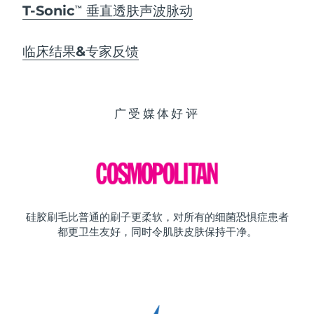
T-Sonic
垂直透肤声波脉动
TM
临床结果&专家反馈
广受媒体好评
硅胶刷毛比普通的刷子更柔软，对所有的细菌恐惧症患者
都更卫生友好，同时令肌肤皮肤保持干净。