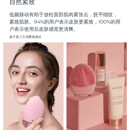
自然紧致
中国澳门特别行政区
预计送达日期
11/08/2026
低频脉动有助于放松面部肌肉紧张点，抚平细纹，
马来西亚
预计送达日期
12/08/2026
紧致肌肤。94%的用户表示皮肤更紧致，100%的用
户表示使用后皮肤感觉更清爽。
马耳他
预计送达日期
09/08/2026
基于第三方消费者测试
墨西哥
预计送达日期
13/08/2026
摩纳哥
预计送达日期
10/08/2026
荷兰
预计送达日期
09/08/2026
新西兰
预计送达日期
09/08/2026
挪威
预计送达日期
09/08/2026
阿曼
预计送达日期
12/08/2026
菲律宾
预计送达日期
12/08/2026