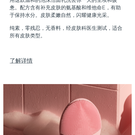
Professional IPL hair removal device
Microcurrent body toning
All hair treatments
All FAQ™ skincare
惫。配方含有补充皮肤的氨基酸和维他命E，有助
德国
预计送达日期
09/08/2026
于保持水分。皮肤柔嫩自然，闪耀健康光采。
FAQ™产品
FAQ™产品
痘肌护理
眼部护理
直布罗陀
PEACH™ 2
LUNA™ 4 body
预计送达日期
13/08/2026
FAQ™ products
All anti-aging treatments
All LED treatments
纯素，零残忍，无香料，经皮肤科医生测试，适合
ESPADA™ 2 plus
BEAR™ 2 eyes & lips
IPL hair removal
Massaging body brush
All toning treatments
所有皮肤类型。
希腊
预计送达日期
09/08/2026
Recurring acne LED therapy
Microcurrent line smoothing device
中国香港特别行政区
预计送达日期
10/08/2026
PEACH™ 2 go
SUPERCHARGED™ serum
护发
毛孔护理
ESPADA™ 2
IRIS™ 2
了解详情
Travel-friendly IPL hair removal
Firming body serum
匈牙利
LUNA™ 4 hair
预计送达日期
09/08/2026
KIWI™ derma
Acne treatment device
Rejuvenating eye massager
NEW
2-in-1 LED scalp massager
Diamond microdermabrasion .
冰岛
预计送达日期
10/08/2026
PEACH™ Cooling Prep Gel
ESPADA™ Blemish Solution
眼部护肤
牙齿美白
Cooling IPL hair removal gel
印度尼西亚
预计送达日期
07/08/2026
FLIP™ play advanced
KIWI™
Concentrated acne gel
Advanced eye care treatment
issa™ Teeth Whitening Set
LED light hairbrush
Blackhead remover
爱尔兰
预计送达日期
09/08/2026
更多的
Dual LED + sonic device & 18% PAP gel
ESPADA™ 设备
眼部护理设备
马恩岛
预计送达日期
11/08/2026
LUNA™ Dual-Peptide Scalp
KIWI™ 皮肤护理
All acne treatment devices
All revitalizing eye massagers
Serum
issa™ Teeth Whitening Gel