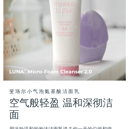
FAQ™ 101
FAQ™ 201
中国
LUNA™ 4 mini
面部提拉护理
预计送达日期
09/08/2026
NEW
issa™ 4 smile
UFO™ 3 mini
Clinical anti-aging
LED mask
For young skin, T-zone
Premium anti-aging skincare
哥伦比亚
预计送达日期
13/08/2026
Hybrid silicone sonic toothbrush
Red light therapy device for young skin
生发
肌肤年轻化
克罗地亚
预计送达日期
09/08/2026
FAQ™ 102
FAQ™ 202
LUNA™ 4 go
BEAR™ 设备
FAQ™ 301
FAQ™ 501
issa™ 4 baby
UFO™ 3 go
Advanced clinical anti-aging
LED mask
For travel or gym bag
All premium facelift devices
NEW
塞浦路斯
预计送达日期
10/08/2026
LED hair strengthening scalp massager
Full-Spectrum Red Light Therapy
For ages 0-3
Portable red light therapy
捷克
预计送达日期
09/08/2026
FAQ™ 103
FAQ™ 211
LUNA™ 护肤
保健品
FAQ™ Scalp Serum
FAQ™ 502
issa™ Teeth Whitening Set
面膜
Luxurious clinical anti-aging set
Anti-aging neck & décolleté LED mask
Premium cleansers & balm
丹麦
预计送达日期
09/08/2026
LUNA
Micro-Foam Cleanser 2.0
TM
Scalp recovery probiotic serum
Full-Spectrum Red Light Therapy
Dual LED + sonic device & 18% PAP gel
Rejuvenation & hydration
专业治疗
爱沙尼亚
预计送达日期
09/08/2026
FAQ™ P1 Primer
FAQ™ 221
LUNA™ 设备
斐珞尔小气泡氨基酸洁面乳
FAQ™护肤品
ISSA™ 设备
UFO™ 设备
Manuka honey primer
Anti-aging LED hand mask
芬兰
FAQ™ Red Light Serum
预计送达日期
09/08/2026
All facial cleansing devices
空气般轻盈 温和深彻洁
All FAQ™ skincare
All silicone sonic toothbrushes
All deep facial hydration devices
法国
预计送达日期
09/08/2026
面
脱毛
身体护理
FAQ™护肤品
FAQ™护肤品
PEACH™ 2 Pro Max
BEAR™ 2 body
FAQ™产品
FAQ™ skincare
法属波利尼西亚
预计送达日期
13/08/2026
All FAQ™ skincare
All FAQ™ skincare
用这款温和的泡沫洁面乳洗去你一天的尘埃和疲