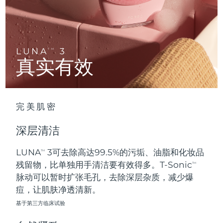
Advanced pore care essentials
以色列
预计送达日期
13/08/2026
For healthy hair
18% PAP
护肤品
男士
意大利
预计送达日期
09/08/2026
日本
预计送达日期
12/08/2026
LUNA
3
TM
真实有效
泽西岛
预计送达日期
14/08/2026
全部购买
哈萨克斯坦
预计送达日期
11/08/2026
完美肌密
FOREO APP
科威特
预计送达日期
09/08/2026
深层清洁
关于我们
拉脱维亚
预计送达日期
09/08/2026
LUNA
3可去除高达99.5%的污垢、油脂和化妆品
TM
残留物，比单独用手清洁要有效得多。T-Sonic
黎巴嫩
预计送达日期
10/08/2026
TM
脉动可以暂时扩张毛孔，去除深层杂质，减少爆
立陶宛
痘，让肌肤净透清新。
预计送达日期
09/08/2026
基于第三方临床试验
卢森堡
预计送达日期
09/08/2026