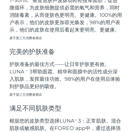
T-Sonic
垂直透肤声波脉动轻轻按摩面部，促进
微循环，为皮肤细胞提供必需的氧气和营养，同时
阿拉伯联合酋长国
预计送达日期
10/08/2026
消除毒素，从而使肤色更明亮、更健康。100%的用
户表示，他们的皮肤更加容光焕发，98%的用户表
英国
预计送达日期
09/08/2026
示，他们的皮肤在使用后看起来更明亮、更健康。
基于第三方消费者测试
美国
预计送达日期
10/08/2026
完美的护肤准备
乌兹别克斯坦
预计送达日期
14/08/2026
护肤准备的最佳方式——让日常护肤更有效。
越南
预计送达日期
15/08/2026
LUNA
3帮助面霜、精华和面膜中的活性成分深
TM
入肌肤，发挥最佳功效。98%的用户在使用后体验
到护肤品更好的吸收。
基于第三方消费者测试
满足不同肌肤类型
根据您的皮肤类型选择LUNA
3：正常肌肤、混合
TM
肌肤或敏感肌肤。在FOREO app中，通过选择强