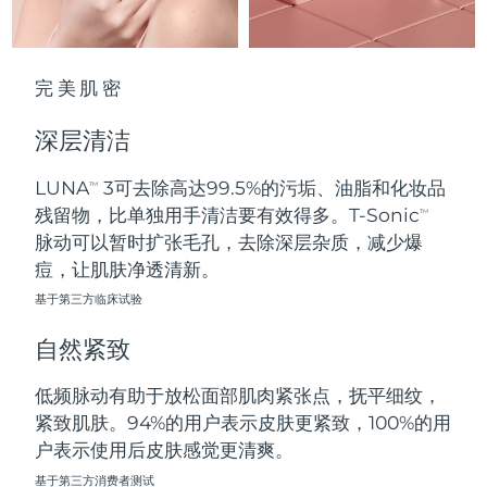
波兰
预计送达日期
10/08/2026
完美肌密
葡萄牙
预计送达日期
09/08/2026
深层清洁
波多黎各
预计送达日期
11/08/2026
LUNA
3可去除高达99.5%的污垢、油脂和化妆品
TM
卡塔尔
预计送达日期
10/08/2026
残留物，比单独用手清洁要有效得多。T-Sonic
TM
脉动可以暂时扩张毛孔，去除深层杂质，减少爆
留尼汪
预计送达日期
14/08/2026
痘，让肌肤净透清新。
基于第三方临床试验
罗马尼亚
预计送达日期
09/08/2026
自然紧致
俄罗斯
预计送达日期
17/08/2026
低频脉动有助于放松面部肌肉紧张点，抚平细纹，
沙特阿拉伯
预计送达日期
10/08/2026
紧致肌肤。94%的用户表示皮肤更紧致，100%的用
户表示使用后皮肤感觉更清爽。
新加坡
预计送达日期
11/08/2026
基于第三方消费者测试