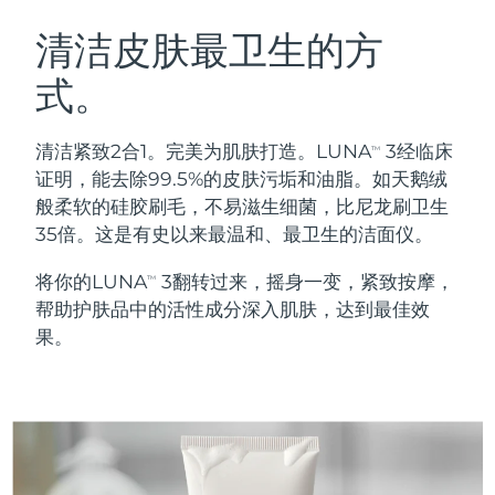
瑞典美肤护理
奥地利
预计送达日期
09/08/2026
清洁皮肤最卫生的方
式。
巴林
预计送达日期
10/08/2026
面部清洁
紧致提拉
比利时
预计送达日期
09/08/2026
清洁紧致2合1。完美为肌肤打造。LUNA
3经临床
TM
LUNA™ 4 套装
BEAR™ 2 套装
证明，能去除99.5%的皮肤污垢和油脂。如天鹅绒
百慕大
预计送达日期
15/08/2026
Anti-aging massage
Microcurrent toning
般柔软的硅胶刷毛，不易滋生细菌，比尼龙刷卫生
35倍。这是有史以来最温和、最卫生的洁面仪。
波斯尼亚和黑塞哥维那
预计送达日期
12/08/2026
补水保湿
口腔护理
将你的LUNA
3翻转过来，摇身一变，紧致按摩，
LUNA™ 4 Plus
BEAR™ 2 go
TM
文莱
预计送达日期
14/08/2026
UFO™ 3 套装
issa™ 4
帮助护肤品中的活性成分深入肌肤，达到最佳效
Massage, LED heating
Microcurrent toning on-the-go
FAQ™ 抗老护理
Deep facial hydration
Hybrid silicone sonic toothbrush
果。
保加利亚
预计送达日期
09/08/2026
NEW
LUNA™ 4 Men
BEAR™ 2 eyes & lips
加拿大
预计送达日期
13/08/2026
UFO™ 3 LED
issa™ 4 plus
For men, anti-aging massage
Microcurrent line smoothing device
Near-infrared and red light therapy
Smart hybrid silicone sonic toothbrush
智利
预计送达日期
13/08/2026
device
抗老
LED治疗