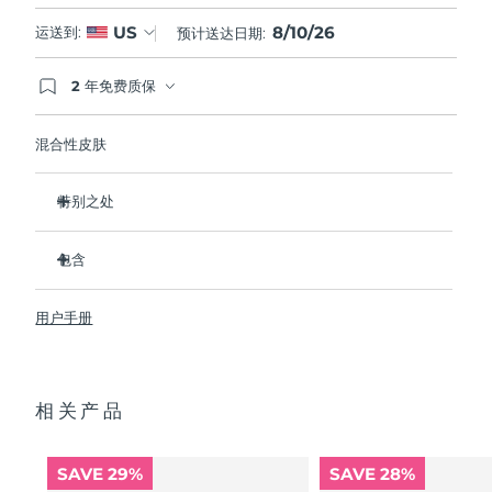
8/10/26
US
运送到:
预计送达日期:
2 年免费质保
如果您在2年质保期内发现任何非人为质量问题，
FOREO将免费为您更换产品。
混合性皮肤
特别之处
经临床证明，可去除99.5%的皮肤污垢、油脂和化妆品残留
物。
包含
清除毛孔深处的杂质，减少爆痘的可能。
LUNA
3
™
抚平细纹，帮助放松面部肌肉紧张点。
用户手册
USB 充电线
按摩面部，促进微循环，使肤色更明亮、更健康。
便携袋
超软硅胶刷毛可温和去除死皮细胞。
快速操作指南
16档强度，符合人体工程学的轻质设计，智能app护肤。
相关产品
通用操作指南
2年质保 (西班牙、葡萄牙、瑞典：3年质保)
SAVE 29%
SAVE 28%