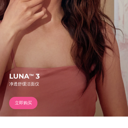
发货国家
美国
预计送达日期
10/08/2026
FAQ™ Dual LED Panel
英国
预计送达日期
09/08/2026
热门产品
西班牙
预计送达日期
09/08/2026
澳大利亚
预计送达日期
12/08/2026
法国
预计送达日期
09/08/2026
LUNA
3
TM
特别优惠
畅销产品
净透舒缓洁面仪
德国
预计送达日期
09/08/2026
加拿大
预计送达日期
13/08/2026
立即购买
红光疗法
澳大利亚
预计送达日期
12/08/2026