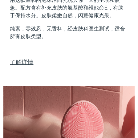
Professional IPL hair removal device
Microcurrent body toning
All hair treatments
All FAQ™ skincare
惫。配方含有补充皮肤的氨基酸和维他命E，有助
德国
预计送达日期
8/8/26
于保持水分。皮肤柔嫩自然，闪耀健康光采。
FAQ™产品
FAQ™产品
痘肌护理
眼部护理
直布罗陀
PEACH™ 2
LUNA™ 4 body
预计送达日期
8/12/26
FAQ™ products
All anti-aging treatments
All LED treatments
纯素，零残忍，无香料，经皮肤科医生测试，适合
ESPADA™ 2 plus
BEAR™ 2 eyes & lips
IPL hair removal
Massaging body brush
All toning treatments
所有皮肤类型。
希腊
预计送达日期
8/8/26
Recurring acne LED therapy
Microcurrent line smoothing device
中国香港特别行政区
预计送达日期
8/9/26
PEACH™ 2 go
SUPERCHARGED™ serum
护发
毛孔护理
ESPADA™ 2
IRIS™ 2
了解详情
Travel-friendly IPL hair removal
Firming body serum
匈牙利
LUNA™ 4 hair
预计送达日期
8/8/26
KIWI™ derma
Acne treatment device
Rejuvenating eye massager
NEW
2-in-1 LED scalp massager
Diamond microdermabrasion .
冰岛
预计送达日期
8/9/26
PEACH™ Cooling Prep Gel
ESPADA™ Blemish Solution
眼部护肤
牙齿美白
Cooling IPL hair removal gel
印度尼西亚
预计送达日期
8/6/26
FLIP™ play advanced
KIWI™
Concentrated acne gel
Advanced eye care treatment
issa™ Teeth Whitening Set
LED light hairbrush
Blackhead remover
爱尔兰
预计送达日期
8/8/26
更多的
Dual LED + sonic device & 18% PAP gel
ESPADA™ 设备
眼部护理设备
马恩岛
预计送达日期
8/10/26
LUNA™ Dual-Peptide Scalp
KIWI™ 皮肤护理
All acne treatment devices
All revitalizing eye massagers
Serum
issa™ Teeth Whitening Gel