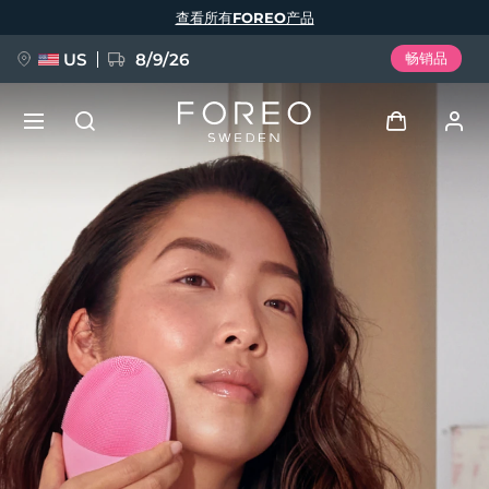
跳
查看所有FOREO产品
转
到
主
要
US
8/9/26
畅销品
内
容
新品
登录
语言
BREAKING NEWS
用户信息
English
Deutsch
Español
我的设备
FAQ™ Pure Beauty-Tech Elixir
Français
Italiano
Português
我的订单
Polski
Svenska
Русский
Türkçe
简体中文
繁體中文
我的地址
issa™ Teeth Whitening Set
我的订阅