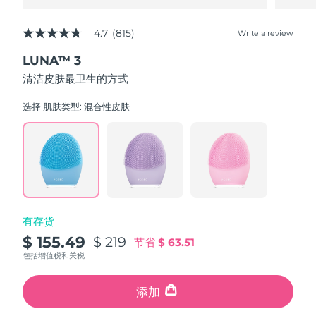
4.7
(815)
Write a review
4.7
out
LUNA™ 3
of
5
清洁皮肤最卫生的方式
stars,
average
rating
选择 肌肤类型:
混合性皮肤
value.
Read
815
Reviews.
Same
page
link.
有存货
$ 155.49
$ 219
节省
$ 63.51
包括增值税和关税
添加