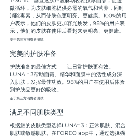
T-Sonic
垂直透肤声波脉动轻轻按摩面部，促进
微循环，为皮肤细胞提供必需的氧气和营养，同时
阿拉伯联合酋长国
预计送达日期
8/9/26
消除毒素，从而使肤色更明亮、更健康。100%的用
户表示，他们的皮肤更加容光焕发，98%的用户表
英国
预计送达日期
8/8/26
示，他们的皮肤在使用后看起来更明亮、更健康。
基于第三方消费者测试
美国
预计送达日期
8/9/26
完美的护肤准备
乌兹别克斯坦
预计送达日期
8/13/26
护肤准备的最佳方式——让日常护肤更有效。
越南
预计送达日期
8/14/26
LUNA
3帮助面霜、精华和面膜中的活性成分深
TM
入肌肤，发挥最佳功效。98%的用户在使用后体验
到护肤品更好的吸收。
基于第三方消费者测试
满足不同肌肤类型
根据您的皮肤类型选择LUNA
3：正常肌肤、混合
TM
肌肤或敏感肌肤。在FOREO app中，通过选择强