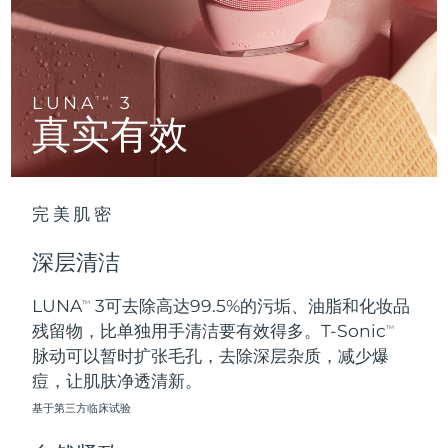
Advanced pore care essentials
以色列
预计送达日期
8/12/26
For healthy hair
18% PAP
护肤品
男士
意大利
预计送达日期
8/8/26
日本
预计送达日期
8/11/26
LUNA
3
TM
真实有效
泽西岛
预计送达日期
8/13/26
全部购买
哈萨克斯坦
预计送达日期
8/10/26
完美肌密
FOREO APP
科威特
预计送达日期
8/8/26
深层清洁
关于我们
拉脱维亚
预计送达日期
8/8/26
LUNA
3可去除高达99.5%的污垢、油脂和化妆品
TM
残留物，比单独用手清洁要有效得多。T-Sonic
黎巴嫩
预计送达日期
8/9/26
TM
脉动可以暂时扩张毛孔，去除深层杂质，减少爆
立陶宛
痘，让肌肤净透清新。
预计送达日期
8/8/26
基于第三方临床试验
卢森堡
预计送达日期
8/8/26