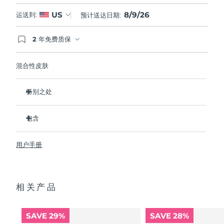
8/9/26
US
运送到:
预计送达日期:
2 年免费质保
如果您在2年质保期内发现任何非人为质量问题，
FOREO将免费为您更换产品。
混合性皮肤
特别之处
经临床证明，可去除99.5%的皮肤污垢、油脂和化妆品残留
物。
包含
清除毛孔深处的杂质，减少爆痘的可能。
LUNA
3
™
抚平细纹，帮助放松面部肌肉紧张点。
用户手册
USB 充电线
按摩面部，促进微循环，使肤色更明亮、更健康。
便携袋
超软硅胶刷毛可温和去除死皮细胞。
快速操作指南
16档强度，符合人体工程学的轻质设计，智能app护肤。
相关产品
通用操作指南
2年质保 (西班牙、葡萄牙、瑞典：3年质保)
SAVE 29%
SAVE 28%