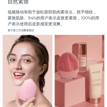
自然紧致
中国澳门特别行政区
预计送达日期
8/10/26
低频脉动有助于放松面部肌肉紧张点，抚平细纹，
马来西亚
预计送达日期
8/11/26
紧致肌肤。94%的用户表示皮肤更紧致，100%的用
户表示使用后皮肤感觉更清爽。
马耳他
预计送达日期
8/8/26
基于第三方消费者测试
墨西哥
预计送达日期
8/12/26
摩纳哥
预计送达日期
8/9/26
荷兰
预计送达日期
8/8/26
新西兰
预计送达日期
8/8/26
挪威
预计送达日期
8/8/26
阿曼
预计送达日期
8/11/26
菲律宾
预计送达日期
8/11/26