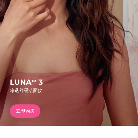
发货国家
美国
预计送达日期
8/9/26
FAQ™ Dual LED Panel
英国
预计送达日期
8/8/26
热门产品
西班牙
预计送达日期
8/8/26
澳大利亚
预计送达日期
8/11/26
法国
预计送达日期
8/8/26
LUNA
3
TM
特别优惠
畅销产品
净透舒缓洁面仪
德国
预计送达日期
8/8/26
加拿大
预计送达日期
8/12/26
立即购买
红光疗法
澳大利亚
预计送达日期
8/11/26