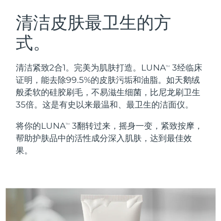
瑞典美肤护理
奥地利
预计送达日期
8/8/26
清洁皮肤最卫生的方
式。
巴林
预计送达日期
8/9/26
面部清洁
紧致提拉
比利时
预计送达日期
8/8/26
清洁紧致2合1。完美为肌肤打造。LUNA
3经临床
TM
LUNA™ 4 套装
BEAR™ 2 套装
证明，能去除99.5%的皮肤污垢和油脂。如天鹅绒
百慕大
预计送达日期
8/14/26
Anti-aging massage
Microcurrent toning
般柔软的硅胶刷毛，不易滋生细菌，比尼龙刷卫生
35倍。这是有史以来最温和、最卫生的洁面仪。
波斯尼亚和黑塞哥维那
预计送达日期
8/11/26
补水保湿
口腔护理
将你的LUNA
3翻转过来，摇身一变，紧致按摩，
LUNA™ 4 Plus
BEAR™ 2 go
TM
文莱
预计送达日期
8/13/26
UFO™ 3 套装
issa™ 4
帮助护肤品中的活性成分深入肌肤，达到最佳效
Massage, LED heating
Microcurrent toning on-the-go
FAQ™ 抗老护理
Deep facial hydration
Hybrid silicone sonic toothbrush
果。
保加利亚
预计送达日期
8/8/26
NEW
LUNA™ 4 Men
BEAR™ 2 eyes & lips
加拿大
预计送达日期
8/12/26
UFO™ 3 LED
issa™ 4 plus
For men, anti-aging massage
Microcurrent line smoothing device
Near-infrared and red light therapy
Smart hybrid silicone sonic toothbrush
智利
预计送达日期
8/12/26
device
抗老
LED治疗