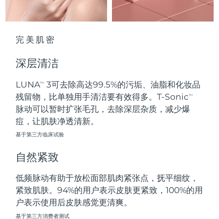
波兰
预计送达日期
8/9/26
完美肌密
葡萄牙
预计送达日期
8/8/26
深层清洁
波多黎各
预计送达日期
8/10/26
LUNA
3可去除高达99.5%的污垢、油脂和化妆品
TM
卡塔尔
预计送达日期
8/9/26
残留物，比单独用手清洁要有效得多。T-Sonic
TM
脉动可以暂时扩张毛孔，去除深层杂质，减少爆
留尼汪
预计送达日期
8/13/26
痘，让肌肤净透清新。
基于第三方临床试验
罗马尼亚
预计送达日期
8/8/26
自然紧致
俄罗斯
预计送达日期
8/16/26
低频脉动有助于放松面部肌肉紧张点，抚平细纹，
沙特阿拉伯
预计送达日期
8/9/26
紧致肌肤。94%的用户表示皮肤更紧致，100%的用
户表示使用后皮肤感觉更清爽。
新加坡
预计送达日期
8/10/26
基于第三方消费者测试