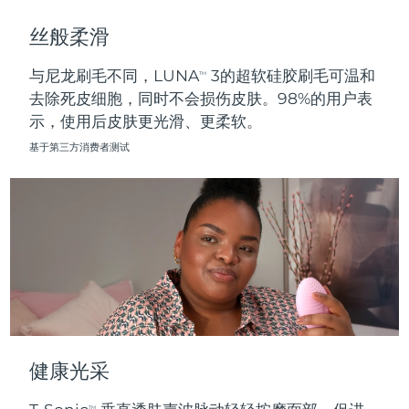
斯洛伐克
预计送达日期
8/8/26
丝般柔滑
斯洛文尼亚
预计送达日期
8/8/26
与尼龙刷毛不同，LUNA
3的超软硅胶刷毛可温和
TM
去除死皮细胞，同时不会损伤皮肤。98%的用户表
南非
预计送达日期
8/16/26
示，使用后皮肤更光滑、更柔软。
韩国
预计送达日期
8/10/26
基于第三方消费者测试
西班牙
预计送达日期
8/8/26
瑞典
预计送达日期
8/8/26
瑞士
预计送达日期
8/8/26
台湾
预计送达日期
8/13/26
泰国
预计送达日期
8/12/26
健康光采
土耳其
预计送达日期
8/9/26
TM