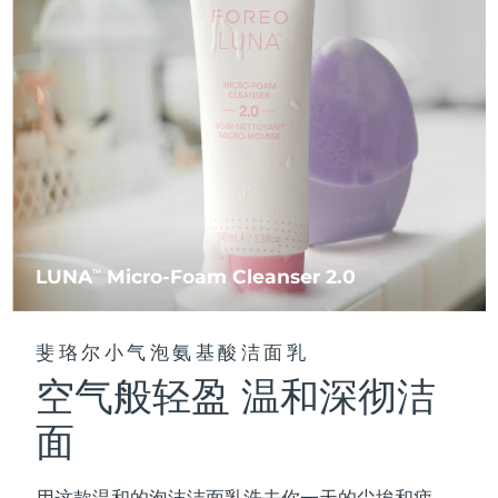
FAQ™ 101
FAQ™ 201
中国
LUNA™ 4 mini
面部提拉护理
预计送达日期
8/8/26
NEW
issa™ 4 smile
UFO™ 3 mini
Clinical anti-aging
LED mask
For young skin, T-zone
Premium anti-aging skincare
哥伦比亚
预计送达日期
8/12/26
Hybrid silicone sonic toothbrush
Red light therapy device for young skin
生发
肌肤年轻化
克罗地亚
预计送达日期
8/8/26
FAQ™ 102
FAQ™ 202
LUNA™ 4 go
BEAR™ 设备
FAQ™ 301
FAQ™ 501
issa™ 4 baby
UFO™ 3 go
Advanced clinical anti-aging
LED mask
For travel or gym bag
All premium facelift devices
NEW
塞浦路斯
预计送达日期
8/9/26
LED hair strengthening scalp massager
Full-Spectrum Red Light Therapy
For ages 0-3
Portable red light therapy
捷克
预计送达日期
8/8/26
FAQ™ 103
FAQ™ 211
LUNA™ 护肤
保健品
FAQ™ Scalp Serum
FAQ™ 502
issa™ Teeth Whitening Set
面膜
Luxurious clinical anti-aging set
Anti-aging neck & décolleté LED mask
Premium cleansers & balm
丹麦
预计送达日期
8/8/26
LUNA
Micro-Foam Cleanser 2.0
TM
Scalp recovery probiotic serum
Full-Spectrum Red Light Therapy
Dual LED + sonic device & 18% PAP gel
Rejuvenation & hydration
专业治疗
爱沙尼亚
预计送达日期
8/8/26
FAQ™ P1 Primer
FAQ™ 221
LUNA™ 设备
斐珞尔小气泡氨基酸洁面乳
FAQ™护肤品
ISSA™ 设备
UFO™ 设备
Manuka honey primer
Anti-aging LED hand mask
芬兰
FAQ™ Red Light Serum
预计送达日期
8/8/26
All facial cleansing devices
空气般轻盈 温和深彻洁
All FAQ™ skincare
All silicone sonic toothbrushes
All deep facial hydration devices
法国
预计送达日期
8/8/26
面
脱毛
身体护理
FAQ™护肤品
FAQ™护肤品
PEACH™ 2 Pro Max
BEAR™ 2 body
FAQ™产品
FAQ™ skincare
法属波利尼西亚
预计送达日期
8/12/26
All FAQ™ skincare
All FAQ™ skincare
用这款温和的泡沫洁面乳洗去你一天的尘埃和疲