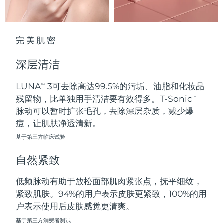
波兰
预计送达日期
8/11/26
完美肌密
葡萄牙
预计送达日期
8/10/26
深层清洁
波多黎各
预计送达日期
8/12/26
LUNA
3可去除高达99.5%的污垢、油脂和化妆品
TM
卡塔尔
预计送达日期
8/11/26
残留物，比单独用手清洁要有效得多。T-Sonic
TM
脉动可以暂时扩张毛孔，去除深层杂质，减少爆
留尼汪
预计送达日期
8/15/26
痘，让肌肤净透清新。
基于第三方临床试验
罗马尼亚
预计送达日期
8/10/26
自然紧致
俄罗斯
预计送达日期
8/18/26
低频脉动有助于放松面部肌肉紧张点，抚平细纹，
沙特阿拉伯
预计送达日期
8/11/26
紧致肌肤。94%的用户表示皮肤更紧致，100%的用
户表示使用后皮肤感觉更清爽。
新加坡
预计送达日期
8/12/26
基于第三方消费者测试