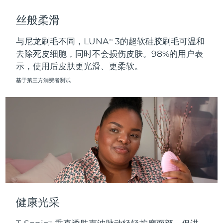
斯洛伐克
预计送达日期
8/10/26
丝般柔滑
斯洛文尼亚
预计送达日期
8/10/26
与尼龙刷毛不同，LUNA
3的超软硅胶刷毛可温和
TM
去除死皮细胞，同时不会损伤皮肤。98%的用户表
南非
预计送达日期
8/18/26
示，使用后皮肤更光滑、更柔软。
韩国
预计送达日期
8/12/26
基于第三方消费者测试
西班牙
预计送达日期
8/10/26
瑞典
预计送达日期
8/10/26
瑞士
预计送达日期
8/10/26
台湾
预计送达日期
8/15/26
泰国
预计送达日期
8/14/26
健康光采
土耳其
预计送达日期
8/11/26
TM