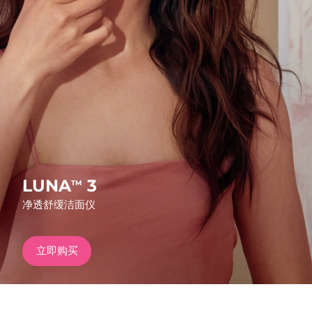
发货国家
美国
预计送达日期
8/11/26
FAQ™ Dual LED Panel
英国
预计送达日期
8/10/26
热门产品
西班牙
预计送达日期
8/10/26
澳大利亚
预计送达日期
8/13/26
法国
预计送达日期
8/10/26
LUNA
3
TM
特别优惠
畅销产品
净透舒缓洁面仪
德国
预计送达日期
8/10/26
加拿大
预计送达日期
8/14/26
立即购买
红光疗法
澳大利亚
预计送达日期
8/13/26