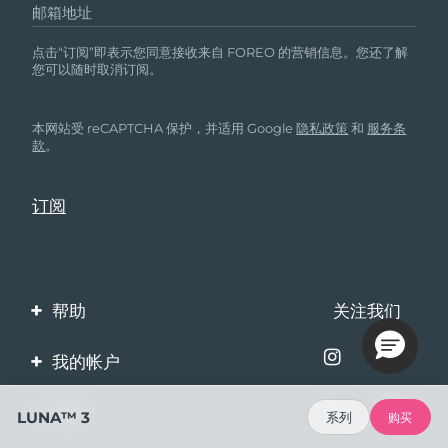
邮箱地址
点击“订阅”即表示您同意接收来自 FOREO 的营销信息。您还了解
您可以随时取消订阅。
本网站受 reCAPTCHA 保护，并适用 Google
隐私政策
和
服务条
款
。
帮助
关注我们
联系我们
我的帐户
订单与运输
产品注册
企业
LUNA™ 3
系列
购买
保修与退换货
客服支持