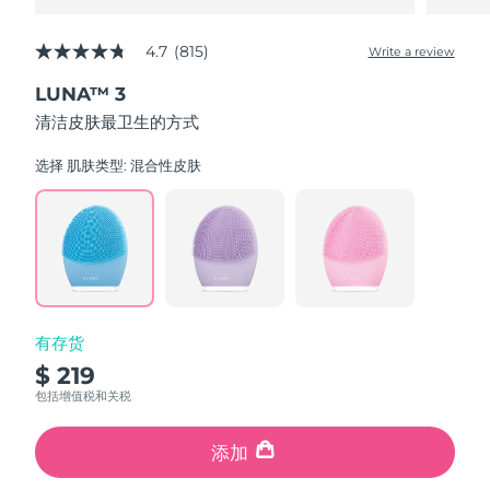
4.7
(815)
Write a review
4.7
out
LUNA™ 3
of
5
清洁皮肤最卫生的方式
stars,
average
rating
选择 肌肤类型:
混合性皮肤
value.
Read
815
Reviews.
Same
page
link.
有存货
$ 219
包括增值税和关税
添加