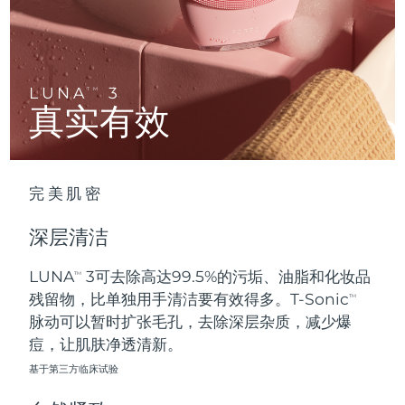
Advanced pore care essentials
以色列
预计送达日期
8/14/26
For healthy hair
18% PAP
护肤品
男士
意大利
预计送达日期
8/10/26
日本
预计送达日期
8/13/26
LUNA
3
TM
真实有效
泽西岛
预计送达日期
8/15/26
全部购买
哈萨克斯坦
预计送达日期
8/12/26
完美肌密
FOREO APP
科威特
预计送达日期
8/10/26
深层清洁
关于我们
拉脱维亚
预计送达日期
8/10/26
LUNA
3可去除高达99.5%的污垢、油脂和化妆品
TM
残留物，比单独用手清洁要有效得多。T-Sonic
黎巴嫩
预计送达日期
8/11/26
TM
脉动可以暂时扩张毛孔，去除深层杂质，减少爆
立陶宛
痘，让肌肤净透清新。
预计送达日期
8/10/26
基于第三方临床试验
卢森堡
预计送达日期
8/10/26