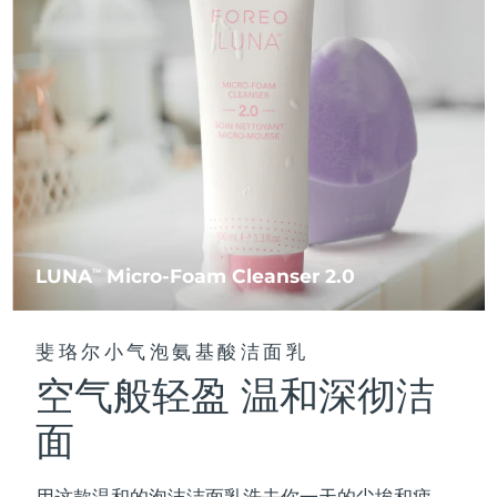
FAQ™ 101
FAQ™ 201
中国
LUNA™ 4 mini
面部提拉护理
预计送达日期
8/10/26
NEW
issa™ 4 smile
UFO™ 3 mini
Clinical anti-aging
LED mask
For young skin, T-zone
Premium anti-aging skincare
哥伦比亚
预计送达日期
8/14/26
Hybrid silicone sonic toothbrush
Red light therapy device for young skin
生发
肌肤年轻化
克罗地亚
预计送达日期
8/10/26
FAQ™ 102
FAQ™ 202
LUNA™ 4 go
BEAR™ 设备
FAQ™ 301
FAQ™ 501
issa™ 4 baby
UFO™ 3 go
Advanced clinical anti-aging
LED mask
For travel or gym bag
All premium facelift devices
NEW
塞浦路斯
预计送达日期
8/11/26
LED hair strengthening scalp massager
Full-Spectrum Red Light Therapy
For ages 0-3
Portable red light therapy
捷克
预计送达日期
8/10/26
FAQ™ 103
FAQ™ 211
LUNA™ 护肤
保健品
FAQ™ Scalp Serum
FAQ™ 502
issa™ Teeth Whitening Set
面膜
Luxurious clinical anti-aging set
Anti-aging neck & décolleté LED mask
Premium cleansers & balm
丹麦
预计送达日期
8/10/26
LUNA
Micro-Foam Cleanser 2.0
TM
Scalp recovery probiotic serum
Full-Spectrum Red Light Therapy
Dual LED + sonic device & 18% PAP gel
Rejuvenation & hydration
专业治疗
爱沙尼亚
预计送达日期
8/10/26
FAQ™ P1 Primer
FAQ™ 221
LUNA™ 设备
斐珞尔小气泡氨基酸洁面乳
FAQ™护肤品
ISSA™ 设备
UFO™ 设备
Manuka honey primer
Anti-aging LED hand mask
芬兰
FAQ™ Red Light Serum
预计送达日期
8/10/26
All facial cleansing devices
空气般轻盈 温和深彻洁
All FAQ™ skincare
All silicone sonic toothbrushes
All deep facial hydration devices
法国
预计送达日期
8/10/26
面
脱毛
身体护理
FAQ™护肤品
FAQ™护肤品
PEACH™ 2 Pro Max
BEAR™ 2 body
FAQ™产品
FAQ™ skincare
法属波利尼西亚
预计送达日期
8/14/26
All FAQ™ skincare
All FAQ™ skincare
用这款温和的泡沫洁面乳洗去你一天的尘埃和疲