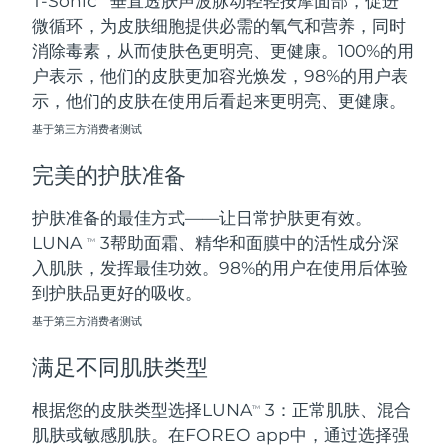
T-Sonic
垂直透肤声波脉动轻轻按摩面部，促进
微循环，为皮肤细胞提供必需的氧气和营养，同时
阿拉伯联合酋长国
预计送达日期
8/11/26
消除毒素，从而使肤色更明亮、更健康。100%的用
户表示，他们的皮肤更加容光焕发，98%的用户表
英国
预计送达日期
8/10/26
示，他们的皮肤在使用后看起来更明亮、更健康。
基于第三方消费者测试
美国
预计送达日期
8/11/26
完美的护肤准备
乌兹别克斯坦
预计送达日期
8/15/26
护肤准备的最佳方式——让日常护肤更有效。
越南
预计送达日期
8/16/26
LUNA
3帮助面霜、精华和面膜中的活性成分深
TM
入肌肤，发挥最佳功效。98%的用户在使用后体验
到护肤品更好的吸收。
基于第三方消费者测试
满足不同肌肤类型
根据您的皮肤类型选择LUNA
3：正常肌肤、混合
TM
肌肤或敏感肌肤。在FOREO app中，通过选择强