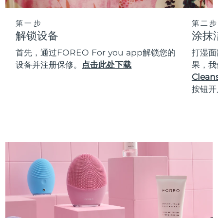
第一步
第二步
解锁设备
涂抹
首先，通过FOREO For you app解锁您的
打湿面
设备并注册保修。
点击此处下载
果，我
Cleans
按钮开