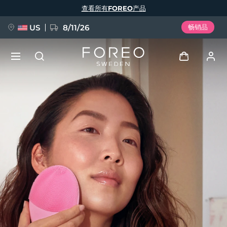
跳
查看所有FOREO产品
转
到
主
要
US
8/11/26
畅销品
内
容
新品
登录
语言
BREAKING NEWS
用户信息
English
Deutsch
Español
我的设备
FAQ™ Pure Beauty-Tech Elixir
Français
Italiano
Português
我的订单
Polski
Svenska
Русский
Türkçe
简体中文
繁體中文
我的地址
issa™ Teeth Whitening Set
我的订阅