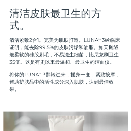
瑞典美肤护理
奥地利
预计送达日期
8/10/26
清洁皮肤最卫生的方
式。
巴林
预计送达日期
8/11/26
面部清洁
紧致提拉
比利时
预计送达日期
8/10/26
清洁紧致2合1。完美为肌肤打造。LUNA
3经临床
TM
LUNA™ 4 套装
BEAR™ 2 套装
证明，能去除99.5%的皮肤污垢和油脂。如天鹅绒
百慕大
预计送达日期
8/16/26
Anti-aging massage
Microcurrent toning
般柔软的硅胶刷毛，不易滋生细菌，比尼龙刷卫生
35倍。这是有史以来最温和、最卫生的洁面仪。
波斯尼亚和黑塞哥维那
预计送达日期
8/13/26
补水保湿
口腔护理
将你的LUNA
3翻转过来，摇身一变，紧致按摩，
LUNA™ 4 Plus
BEAR™ 2 go
TM
文莱
预计送达日期
8/15/26
UFO™ 3 套装
issa™ 4
帮助护肤品中的活性成分深入肌肤，达到最佳效
Massage, LED heating
Microcurrent toning on-the-go
FAQ™ 抗老护理
Deep facial hydration
Hybrid silicone sonic toothbrush
果。
保加利亚
预计送达日期
8/10/26
NEW
LUNA™ 4 Men
BEAR™ 2 eyes & lips
加拿大
预计送达日期
8/14/26
UFO™ 3 LED
issa™ 4 plus
For men, anti-aging massage
Microcurrent line smoothing device
Near-infrared and red light therapy
Smart hybrid silicone sonic toothbrush
智利
预计送达日期
8/14/26
device
抗老
LED治疗