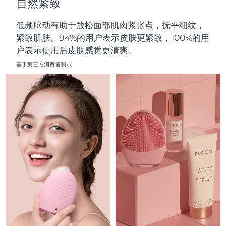
自然紧致
中国澳门特别行政区
预计送达日期
8/12/26
低频脉动有助于放松面部肌肉紧张点，抚平细纹，
马来西亚
预计送达日期
8/13/26
紧致肌肤。94%的用户表示皮肤更紧致，100%的用
户表示使用后皮肤感觉更清爽。
马耳他
预计送达日期
8/10/26
基于第三方消费者测试
墨西哥
预计送达日期
8/14/26
摩纳哥
预计送达日期
8/11/26
荷兰
预计送达日期
8/10/26
新西兰
预计送达日期
8/10/26
挪威
预计送达日期
8/10/26
阿曼
预计送达日期
8/13/26
菲律宾
预计送达日期
8/13/26