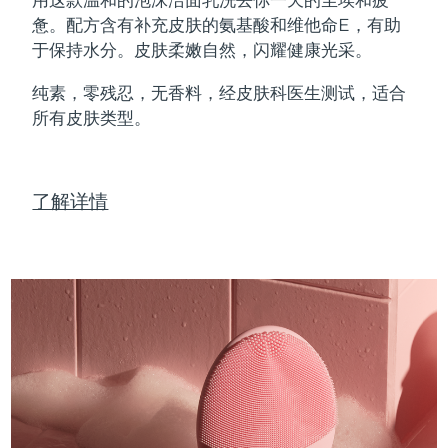
Professional IPL hair removal device
Microcurrent body toning
All hair treatments
All FAQ™ skincare
惫。配方含有补充皮肤的氨基酸和维他命E，有助
德国
预计送达日期
8/10/26
于保持水分。皮肤柔嫩自然，闪耀健康光采。
FAQ™产品
FAQ™产品
痘肌护理
眼部护理
直布罗陀
PEACH™ 2
LUNA™ 4 body
预计送达日期
8/14/26
FAQ™ products
All anti-aging treatments
All LED treatments
纯素，零残忍，无香料，经皮肤科医生测试，适合
ESPADA™ 2 plus
BEAR™ 2 eyes & lips
IPL hair removal
Massaging body brush
All toning treatments
所有皮肤类型。
希腊
预计送达日期
8/10/26
Recurring acne LED therapy
Microcurrent line smoothing device
中国香港特别行政区
预计送达日期
8/11/26
PEACH™ 2 go
SUPERCHARGED™ serum
护发
毛孔护理
ESPADA™ 2
IRIS™ 2
了解详情
Travel-friendly IPL hair removal
Firming body serum
匈牙利
LUNA™ 4 hair
预计送达日期
8/10/26
KIWI™ derma
Acne treatment device
Rejuvenating eye massager
NEW
2-in-1 LED scalp massager
Diamond microdermabrasion .
冰岛
预计送达日期
8/11/26
PEACH™ Cooling Prep Gel
ESPADA™ Blemish Solution
眼部护肤
牙齿美白
Cooling IPL hair removal gel
印度尼西亚
预计送达日期
8/8/26
FLIP™ play advanced
KIWI™
Concentrated acne gel
Advanced eye care treatment
issa™ Teeth Whitening Set
LED light hairbrush
Blackhead remover
爱尔兰
预计送达日期
8/10/26
更多的
Dual LED + sonic device & 18% PAP gel
ESPADA™ 设备
眼部护理设备
马恩岛
预计送达日期
8/12/26
LUNA™ Dual-Peptide Scalp
KIWI™ 皮肤护理
All acne treatment devices
All revitalizing eye massagers
Serum
issa™ Teeth Whitening Gel