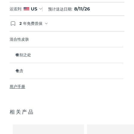
8/11/26
US
运送到:
预计送达日期:
2 年免费质保
如果您在2年质保期内发现任何非人为质量问题，
FOREO将免费为您更换产品。
混合性皮肤
特别之处
经临床证明，可去除99.5%的皮肤污垢、油脂和化妆品残留
物。
包含
清除毛孔深处的杂质，减少爆痘的可能。
LUNA
3
™
抚平细纹，帮助放松面部肌肉紧张点。
用户手册
USB 充电线
按摩面部，促进微循环，使肤色更明亮、更健康。
便携袋
超软硅胶刷毛可温和去除死皮细胞。
快速操作指南
16档强度，符合人体工程学的轻质设计，智能app护肤。
相关产品
通用操作指南
2年质保 (西班牙、葡萄牙、瑞典：3年质保)