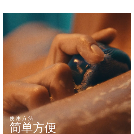
阿拉伯联合酋长国
预计送达日期
8/9/26
英国
预计送达日期
8/8/26
美国
预计送达日期
8/9/26
乌兹别克斯坦
预计送达日期
8/13/26
越南
预计送达日期
8/14/26
使用方法
简单方便