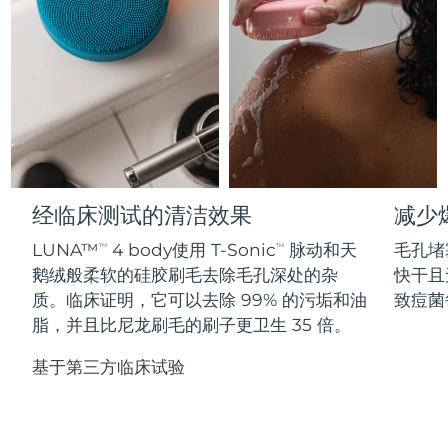
Professional IPL hair removal device
Microcurrent body toning
All hair treatments
All FAQ™ skincare
德国
预计送达日期
8/8/26
FAQ™产品
FAQ™产品
痘肌护理
眼部护理
直布罗陀
PEACH™ 2
LUNA™ 4 body
预计送达日期
8/12/26
FAQ™ products
All anti-aging treatments
All LED treatments
ESPADA™ 2 plus
BEAR™ 2 eyes & lips
IPL hair removal
Massaging body brush
All toning treatments
希腊
预计送达日期
8/8/26
Recurring acne LED therapy
Microcurrent line smoothing device
中国香港特别行政区
预计送达日期
8/9/26
PEACH™ 2 go
SUPERCHARGED™ serum
护发
毛孔护理
ESPADA™ 2
IRIS™ 2
Travel-friendly IPL hair removal
Firming body serum
经临床测试的清洁效果
减少
匈牙利
LUNA™ 4 hair
预计送达日期
8/8/26
KIWI™ derma
Acne treatment device
Rejuvenating eye massager
NEW
2-in-1 LED scalp massager
Diamond microdermabrasion .
LUNA™
4 body使用 T-Sonic
脉动和天
毛孔堵
TM
TM
冰岛
预计送达日期
8/9/26
鹅绒般柔软的硅胶刷毛去除毛孔深处的杂
快干且
PEACH™ Cooling Prep Gel
ESPADA™ Blemish Solution
眼部护肤
质。临床证明，它可以去除 99% 的污垢和油
致痘菌
牙齿美白
Cooling IPL hair removal gel
印度尼西亚
预计送达日期
8/6/26
FLIP™ play advanced
KIWI™
脂，并且比尼龙刷毛的刷子更卫生 35 倍。
Concentrated acne gel
Advanced eye care treatment
issa™ Teeth Whitening Set
LED light hairbrush
Blackhead remover
爱尔兰
预计送达日期
8/8/26
更多的
基于第三方临床试验
Dual LED + sonic device & 18% PAP gel
ESPADA™ 设备
眼部护理设备
马恩岛
预计送达日期
8/10/26
LUNA™ Dual-Peptide Scalp
KIWI™ 皮肤护理
All acne treatment devices
All revitalizing eye massagers
Serum
issa™ Teeth Whitening Gel