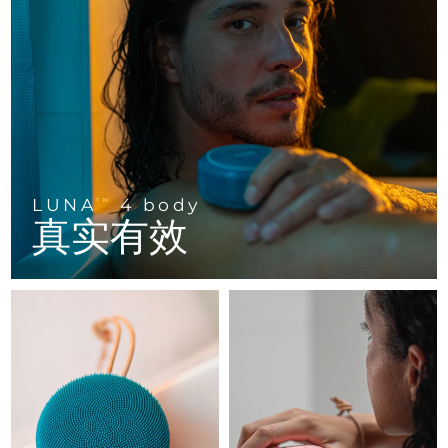
FAQ™ 101
FAQ™ 201
中国
LUNA™ 4 mini
面部提拉护理
预计送达日期
8/8/26
NEW
issa™ 4 smile
UFO™ 3 mini
Clinical anti-aging
LED mask
For young skin, T-zone
Premium anti-aging skincare
哥伦比亚
预计送达日期
8/12/26
Hybrid silicone sonic toothbrush
Red light therapy device for young skin
生发
肌肤年轻化
克罗地亚
预计送达日期
8/8/26
FAQ™ 102
FAQ™ 202
LUNA™ 4 go
BEAR™ 设备
FAQ™ 301
FAQ™ 501
issa™ 4 baby
UFO™ 3 go
Advanced clinical anti-aging
LED mask
For travel or gym bag
All premium facelift devices
NEW
塞浦路斯
预计送达日期
8/9/26
LED hair strengthening scalp massager
Full-Spectrum Red Light Therapy
For ages 0-3
Portable red light therapy
捷克
预计送达日期
8/8/26
LUNA
4 body
FAQ™ 103
FAQ™ 211
TM
LUNA™ 护肤
保健品
真实有效
FAQ™ Scalp Serum
FAQ™ 502
issa™ Teeth Whitening Set
面膜
Luxurious clinical anti-aging set
Anti-aging neck & décolleté LED mask
Premium cleansers & balm
丹麦
预计送达日期
8/8/26
Scalp recovery probiotic serum
Full-Spectrum Red Light Therapy
Dual LED + sonic device & 18% PAP gel
Rejuvenation & hydration
专业治疗
爱沙尼亚
预计送达日期
8/8/26
FAQ™ P1 Primer
FAQ™ 221
LUNA™ 设备
FAQ™护肤品
ISSA™ 设备
UFO™ 设备
Manuka honey primer
Anti-aging LED hand mask
芬兰
FAQ™ Red Light Serum
预计送达日期
8/8/26
All facial cleansing devices
All FAQ™ skincare
All silicone sonic toothbrushes
All deep facial hydration devices
法国
预计送达日期
8/8/26
脱毛
身体护理
FAQ™护肤品
FAQ™护肤品
PEACH™ 2 Pro Max
BEAR™ 2 body
FAQ™产品
FAQ™ skincare
法属波利尼西亚
预计送达日期
8/12/26
All FAQ™ skincare
All FAQ™ skincare