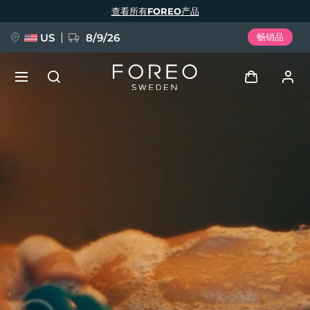
跳
查看所有FOREO产品
转
到
主
要
US
8/9/26
畅销品
内
容
新品
登录
语言
BREAKING NEWS
用户信息
English
Deutsch
Español
我的设备
FAQ™ Pure Beauty-Tech Elixir
Français
Italiano
Português
我的订单
Polski
Svenska
Русский
Türkçe
简体中文
繁體中文
我的地址
issa™ Teeth Whitening Set
我的订阅