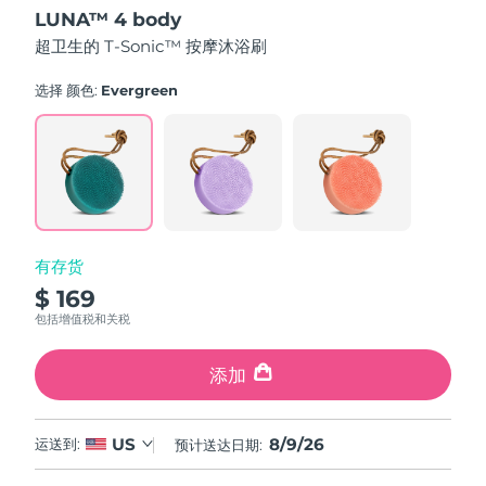
out
LUNA™ 4 body
of
中国澳门特别行政区
预计送达日期
8/10/26
5
超卫生的 T-Sonic™ 按摩沐浴刷
stars,
average
马来西亚
预计送达日期
8/11/26
rating
选择 颜色:
Evergreen
value.
Read
马耳他
预计送达日期
8/8/26
61
Reviews.
Same
墨西哥
预计送达日期
8/12/26
page
link.
摩纳哥
预计送达日期
8/9/26
有存货
荷兰
预计送达日期
8/8/26
$ 169
包括增值税和关税
新西兰
预计送达日期
8/8/26
添加
挪威
预计送达日期
8/8/26
阿曼
预计送达日期
8/11/26
8/9/26
US
运送到:
预计送达日期:
菲律宾
预计送达日期
8/11/26