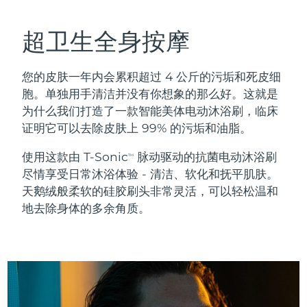
瑞典美肤护理
奥地利
预计送达日期
8/8/26
超卫生全身按摩
巴林
预计送达日期
8/9/26
您的皮肤一年内会累积超过 4 公斤的污垢和死皮细
面部清洁
紧致提拉
比利时
预计送达日期
8/8/26
胞。单独用手清洁并没有你想象的那么好。这就是
LUNA™ 4 套装
BEAR™ 2 套装
为什么我们打造了一款智能美体电动沐浴刷，临床
百慕大
预计送达日期
8/14/26
Anti-aging massage
Microcurrent toning
证明它可以去除皮肤上 99% 的污垢和油脂。
波斯尼亚和黑塞哥维那
预计送达日期
8/11/26
使用这款由 T-Sonic
脉动驱动的抗菌电动沐浴刷
TM
补水保湿
口腔护理
尽情享受日常沐浴体验 - 清洁、软化和抚平肌肤。
LUNA™ 4 Plus
BEAR™ 2 go
文莱
预计送达日期
8/13/26
UFO™ 3 套装
issa™ 4
天鹅绒般柔软的硅胶刷头非常灵活，可以轻松温和
Massage, LED heating
Microcurrent toning on-the-go
FAQ™ 抗老护理
地去除身体的多余角质。
Deep facial hydration
Hybrid silicone sonic toothbrush
保加利亚
预计送达日期
8/8/26
NEW
LUNA™ 4 Men
BEAR™ 2 eyes & lips
加拿大
预计送达日期
8/12/26
UFO™ 3 LED
issa™ 4 plus
For men, anti-aging massage
Microcurrent line smoothing device
Near-infrared and red light therapy
Smart hybrid silicone sonic toothbrush
智利
预计送达日期
8/12/26
device
抗老
LED治疗