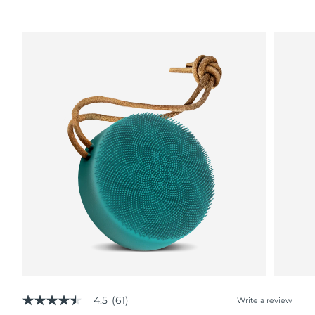
Advanced pore care essentials
以色列
预计送达日期
8/12/26
For healthy hair
18% PAP
护肤品
男士
意大利
预计送达日期
8/8/26
日本
预计送达日期
8/11/26
泽西岛
预计送达日期
8/13/26
全部购买
哈萨克斯坦
预计送达日期
8/10/26
FOREO APP
科威特
预计送达日期
8/8/26
关于我们
拉脱维亚
预计送达日期
8/8/26
黎巴嫩
预计送达日期
8/9/26
立陶宛
预计送达日期
8/8/26
卢森堡
预计送达日期
8/8/26
4.5
(61)
Write a review
4.5