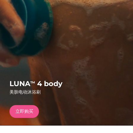
发货国家
美国
预计送达日期
8/9/26
FAQ™ Dual LED Panel
英国
预计送达日期
8/8/26
热门产品
西班牙
预计送达日期
8/8/26
澳大利亚
预计送达日期
8/11/26
法国
预计送达日期
8/8/26
特别优惠
畅销产品
LUNA
4 body
TM
德国
预计送达日期
8/8/26
美肤电动沐浴刷
加拿大
预计送达日期
8/12/26
立即购买
红光疗法
澳大利亚
预计送达日期
8/11/26