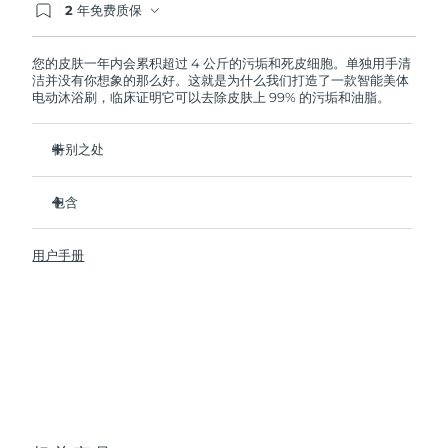
2 年免费质保
如果您在2年质保期内发现任何非人为质量问题，
FOREO将免费为您更换产品。
波兰
预计送达日期
8/9/26
您的皮肤一年内会累积超过 4 公斤的污垢和死皮细胞。单独用手清
洁并没有你想象的那么好。这就是为什么我们打造了一款智能美体
葡萄牙
预计送达日期
8/8/26
电动沐浴刷，临床证明它可以去除皮肤上 99% 的污垢和油脂。
波多黎各
预计送达日期
8/10/26
特别之处
卫生性是尼龙刷头的35倍。
卡塔尔
预计送达日期
8/9/26
包含
深层清洁以减少身体上的痘痘。
留尼汪
预计送达日期
8/13/26
改善橘皮。
LUNA
4 body
TM
用户手册
防止鸡皮和毛发内生。
USB 充电线
罗马尼亚
预计送达日期
8/8/26
帮助肌肤更好吸收护肤乳。
快速操作指南
8 种强度调节，100% 防水，符合人体工学设计大的灵活沐浴
基本操作手册
俄罗斯
预计送达日期
8/16/26
刷。
2年质保 (西班牙、葡萄牙、瑞典：3年质保)
沙特阿拉伯
预计送达日期
8/9/26
新加坡
预计送达日期
8/10/26