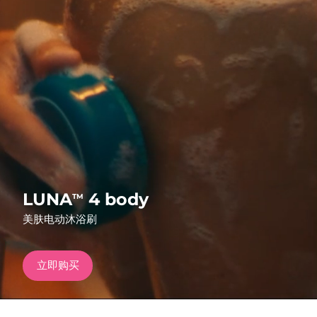
发货国家
美国
预计送达日期
8/11/26
FAQ™ Dual LED Panel
英国
预计送达日期
8/10/26
热门产品
西班牙
预计送达日期
8/10/26
澳大利亚
预计送达日期
8/13/26
法国
预计送达日期
8/10/26
特别优惠
畅销产品
LUNA
4 body
TM
德国
预计送达日期
8/10/26
美肤电动沐浴刷
加拿大
预计送达日期
8/14/26
立即购买
红光疗法
澳大利亚
预计送达日期
8/13/26