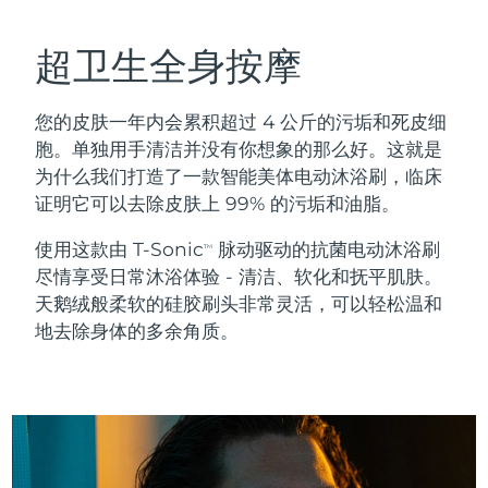
瑞典美肤护理
奥地利
预计送达日期
8/10/26
超卫生全身按摩
巴林
预计送达日期
8/11/26
您的皮肤一年内会累积超过 4 公斤的污垢和死皮细
面部清洁
紧致提拉
比利时
预计送达日期
8/10/26
胞。单独用手清洁并没有你想象的那么好。这就是
LUNA™ 4 套装
BEAR™ 2 套装
为什么我们打造了一款智能美体电动沐浴刷，临床
百慕大
预计送达日期
8/16/26
Anti-aging massage
Microcurrent toning
证明它可以去除皮肤上 99% 的污垢和油脂。
波斯尼亚和黑塞哥维那
预计送达日期
8/13/26
使用这款由 T-Sonic
脉动驱动的抗菌电动沐浴刷
TM
补水保湿
口腔护理
尽情享受日常沐浴体验 - 清洁、软化和抚平肌肤。
LUNA™ 4 Plus
BEAR™ 2 go
文莱
预计送达日期
8/15/26
UFO™ 3 套装
issa™ 4
天鹅绒般柔软的硅胶刷头非常灵活，可以轻松温和
Massage, LED heating
Microcurrent toning on-the-go
FAQ™ 抗老护理
地去除身体的多余角质。
Deep facial hydration
Hybrid silicone sonic toothbrush
保加利亚
预计送达日期
8/10/26
NEW
LUNA™ 4 Men
BEAR™ 2 eyes & lips
加拿大
预计送达日期
8/14/26
UFO™ 3 LED
issa™ 4 plus
For men, anti-aging massage
Microcurrent line smoothing device
Near-infrared and red light therapy
Smart hybrid silicone sonic toothbrush
智利
预计送达日期
8/14/26
device
抗老
LED治疗