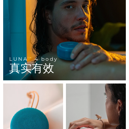
FAQ™ 101
FAQ™ 201
中国
LUNA™ 4 mini
面部提拉护理
预计送达日期
8/10/26
NEW
issa™ 4 smile
UFO™ 3 mini
Clinical anti-aging
LED mask
For young skin, T-zone
Premium anti-aging skincare
哥伦比亚
预计送达日期
8/14/26
Hybrid silicone sonic toothbrush
Red light therapy device for young skin
生发
肌肤年轻化
克罗地亚
预计送达日期
8/10/26
FAQ™ 102
FAQ™ 202
LUNA™ 4 go
BEAR™ 设备
FAQ™ 301
FAQ™ 501
issa™ 4 baby
UFO™ 3 go
Advanced clinical anti-aging
LED mask
For travel or gym bag
All premium facelift devices
NEW
塞浦路斯
预计送达日期
8/11/26
LED hair strengthening scalp massager
Full-Spectrum Red Light Therapy
For ages 0-3
Portable red light therapy
捷克
预计送达日期
8/10/26
LUNA
4 body
FAQ™ 103
FAQ™ 211
TM
LUNA™ 护肤
保健品
真实有效
FAQ™ Scalp Serum
FAQ™ 502
issa™ Teeth Whitening Set
面膜
Luxurious clinical anti-aging set
Anti-aging neck & décolleté LED mask
Premium cleansers & balm
丹麦
预计送达日期
8/10/26
Scalp recovery probiotic serum
Full-Spectrum Red Light Therapy
Dual LED + sonic device & 18% PAP gel
Rejuvenation & hydration
专业治疗
爱沙尼亚
预计送达日期
8/10/26
FAQ™ P1 Primer
FAQ™ 221
LUNA™ 设备
FAQ™护肤品
ISSA™ 设备
UFO™ 设备
Manuka honey primer
Anti-aging LED hand mask
芬兰
FAQ™ Red Light Serum
预计送达日期
8/10/26
All facial cleansing devices
All FAQ™ skincare
All silicone sonic toothbrushes
All deep facial hydration devices
法国
预计送达日期
8/10/26
脱毛
身体护理
FAQ™护肤品
FAQ™护肤品
PEACH™ 2 Pro Max
BEAR™ 2 body
FAQ™产品
FAQ™ skincare
法属波利尼西亚
预计送达日期
8/14/26
All FAQ™ skincare
All FAQ™ skincare