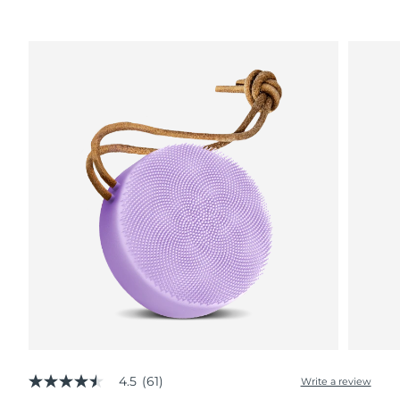
Advanced pore care essentials
以色列
预计送达日期
8/14/26
For healthy hair
18% PAP
护肤品
男士
意大利
预计送达日期
8/10/26
日本
预计送达日期
8/13/26
泽西岛
预计送达日期
8/15/26
全部购买
哈萨克斯坦
预计送达日期
8/12/26
FOREO APP
科威特
预计送达日期
8/10/26
关于我们
拉脱维亚
预计送达日期
8/10/26
黎巴嫩
预计送达日期
8/11/26
立陶宛
预计送达日期
8/10/26
卢森堡
预计送达日期
8/10/26
4.5
(61)
Write a review
4.5