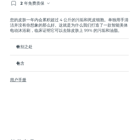
2 年免费质保
如果您在2年质保期内发现任何非人为质量问题，
FOREO将免费为您更换产品。
波兰
预计送达日期
8/11/26
您的皮肤一年内会累积超过 4 公斤的污垢和死皮细胞。单独用手清
洁并没有你想象的那么好。这就是为什么我们打造了一款智能美体
葡萄牙
预计送达日期
8/10/26
电动沐浴刷，临床证明它可以去除皮肤上 99% 的污垢和油脂。
波多黎各
预计送达日期
8/12/26
特别之处
卫生性是尼龙刷头的35倍。
卡塔尔
预计送达日期
8/11/26
包含
深层清洁以减少身体上的痘痘。
留尼汪
预计送达日期
8/15/26
改善橘皮。
LUNA
4 body
TM
用户手册
防止鸡皮和毛发内生。
USB 充电线
罗马尼亚
预计送达日期
8/10/26
帮助肌肤更好吸收护肤乳。
快速操作指南
8 种强度调节，100% 防水，符合人体工学设计大的灵活沐浴
基本操作手册
俄罗斯
预计送达日期
8/18/26
刷。
2年质保 (西班牙、葡萄牙、瑞典：3年质保)
沙特阿拉伯
预计送达日期
8/11/26
新加坡
预计送达日期
8/12/26