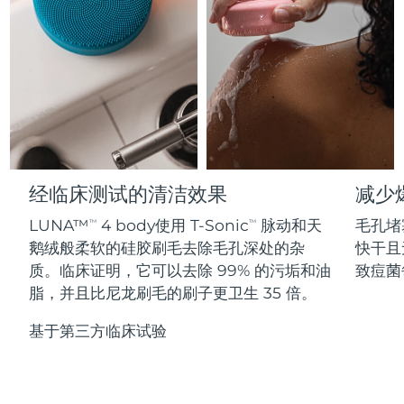
Professional IPL hair removal device
Microcurrent body toning
All hair treatments
All FAQ™ skincare
德国
预计送达日期
8/10/26
FAQ™产品
FAQ™产品
痘肌护理
眼部护理
直布罗陀
PEACH™ 2
LUNA™ 4 body
预计送达日期
8/14/26
FAQ™ products
All anti-aging treatments
All LED treatments
ESPADA™ 2 plus
BEAR™ 2 eyes & lips
IPL hair removal
Massaging body brush
All toning treatments
希腊
预计送达日期
8/10/26
Recurring acne LED therapy
Microcurrent line smoothing device
中国香港特别行政区
预计送达日期
8/11/26
PEACH™ 2 go
SUPERCHARGED™ serum
护发
毛孔护理
ESPADA™ 2
IRIS™ 2
Travel-friendly IPL hair removal
Firming body serum
经临床测试的清洁效果
减少
匈牙利
LUNA™ 4 hair
预计送达日期
8/10/26
KIWI™ derma
Acne treatment device
Rejuvenating eye massager
NEW
2-in-1 LED scalp massager
Diamond microdermabrasion .
LUNA™
4 body使用 T-Sonic
脉动和天
毛孔堵
TM
TM
冰岛
预计送达日期
8/11/26
鹅绒般柔软的硅胶刷毛去除毛孔深处的杂
快干且
PEACH™ Cooling Prep Gel
ESPADA™ Blemish Solution
眼部护肤
质。临床证明，它可以去除 99% 的污垢和油
致痘菌
牙齿美白
Cooling IPL hair removal gel
印度尼西亚
预计送达日期
8/8/26
FLIP™ play advanced
KIWI™
脂，并且比尼龙刷毛的刷子更卫生 35 倍。
Concentrated acne gel
Advanced eye care treatment
issa™ Teeth Whitening Set
LED light hairbrush
Blackhead remover
爱尔兰
预计送达日期
8/10/26
更多的
基于第三方临床试验
Dual LED + sonic device & 18% PAP gel
ESPADA™ 设备
眼部护理设备
马恩岛
预计送达日期
8/12/26
LUNA™ Dual-Peptide Scalp
KIWI™ 皮肤护理
All acne treatment devices
All revitalizing eye massagers
Serum
issa™ Teeth Whitening Gel