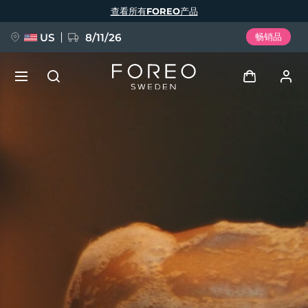
跳
查看所有FOREO产品
转
到
主
要
US
8/11/26
畅销品
内
容
新品
登录
语言
BREAKING NEWS
用户信息
English
Deutsch
Español
我的设备
FAQ™ Pure Beauty-Tech Elixir
Français
Italiano
Português
我的订单
Polski
Svenska
Русский
Türkçe
简体中文
繁體中文
我的地址
issa™ Teeth Whitening Set
我的订阅