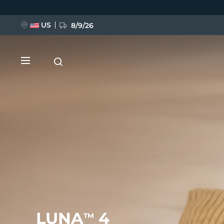
跳
转
到
主
US
8/9/26
要
内
容
新品
BREAKING NEWS
FAQ™ Pure Beauty-Tech Elixir
LUNA
4
TM