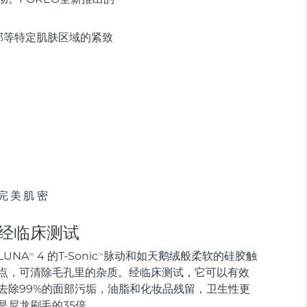
部等特定肌肤区域的紧致
完美肌密
经临床测试
LUNA
4 的T-Sonic
脉动和如天鹅绒般柔软的硅胶触
TM
TM
点，可清除毛孔里的杂质。经临床测试，它可以有效
去除99%的面部污垢，油脂和化妆品残留，卫生性更
是尼龙刷毛的35倍。