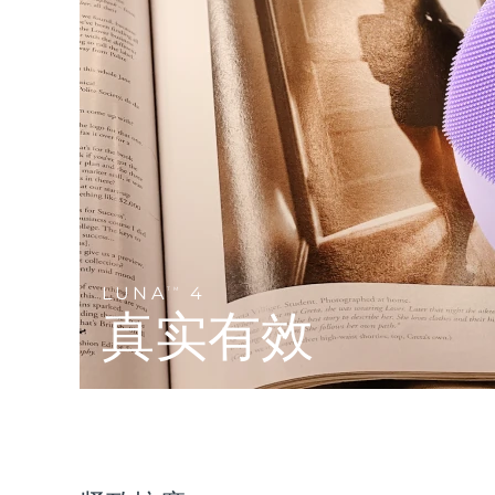
Near-infrared and red light therapy device
Smart hybrid silicone sonic toothbrush
抗老
LED治疗
LUNA™ 4 mini
面部提拉护理
FAQ™ 101
FAQ™ 201
UFO™ 3 mini
issa™ 4 smile
For young skin, T-zone
Premium anti-aging skincare
NEW
Clinical anti-aging
LED mask
Red light therapy device for young skin
Hybrid silicone sonic toothbrush
生发
LUNA™ 4 go
BEAR™ 设备
肌肤年轻化
FAQ™ 102
FAQ™ 202
UFO™ 3 go
issa™ 4 baby
For travel or gym bag
All premium facelift devices
FAQ™ 301
FAQ™ 501
Advanced clinical anti-aging
LED mask
Portable red light therapy
For ages 0-3
NEW
LED hair strengthening scalp massager
Full-Spectrum Red Light Therapy
LUNA™ 护肤
LUNA
4
FAQ™ 103
TM
FAQ™ 211
保健品
面膜
issa™ Teeth Whitening Set
Premium cleansers & balm
真实有效
FAQ™ Scalp Serum
FAQ™ 502
Luxurious clinical anti-aging set
Anti-aging neck & décolleté LED mask
Rejuvenation & hydration
Dual LED + sonic device & 18% PAP gel
Scalp recovery probiotic serum
Full-Spectrum Red Light Therapy
LUNA™ 设备
专业治疗
FAQ™ P1 Primer
FAQ™ 221
UFO™ 设备
ISSA™ 设备
All facial cleansing devices
FAQ™护肤品
Manuka honey primer
Anti-aging LED hand mask
FAQ™ Red Light Serum
All deep facial hydration devices
All silicone sonic toothbrushes
All FAQ™ skincare