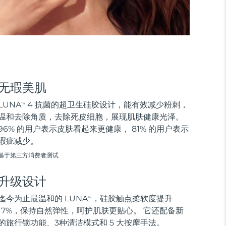
无瑕美肌
LUNA
4 抗菌的超卫生硅胶设计，能有效减少粉刺，
TM
温和去除角质，去除死皮细胞，展现肌肤健康光泽。
96% 的用户表示皮肤看起来更健康， 81% 的用户表示
瑕疵减少。
基于第三方消费者测试
升级设计
迄今为止最温和的 LUNA
，硅胶触点柔软度提升
TM
17%，保持自然弹性，呵护肌肤更贴心。 它还配备新
的旅行锁功能、3种清洁模式和 5 大按摩手法。