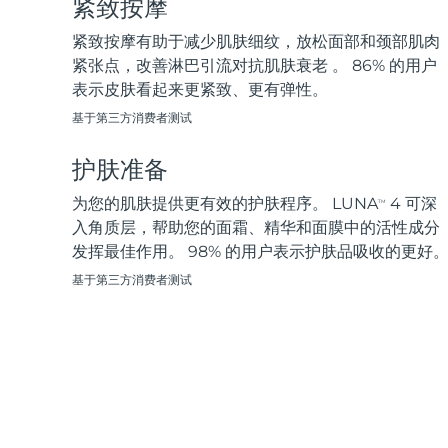
紧致按摩
脱毛
FAQ™护肤品
身体护理
FAQ™护肤品
FAQ™产品
FAQ™ skincare
All FAQ™ skincare
All FAQ™ skincare
PEACH™ 2 Pro Max
BEAR™ 2 body
紧致按摩有助于减少肌肤细纹，放松面部和颈部肌肉
All hair treatments
All FAQ™ skincare
Professional IPL hair removal device
Microcurrent body toning
紧张点，改善淋巴引流对抗肌肤衰老 。 86% 的用户
表示皮肤看起来更紧致、更有弹性。
FAQ™产品
FAQ™产品
痘肌护理
FAQ™ products
眼部护理
基于第三方消费者测试
All anti-aging treatments
All LED treatments
PEACH™ 2
LUNA™ 4 body
All toning treatments
ESPADA™ 2 plus
BEAR™ 2 eyes & lips
IPL hair removal
Massaging body brush
护肤准备
Recurring acne LED therapy
Microcurrent line smoothing device
为您的肌肤提供更有效的护肤程序。 LUNA
4 可深
TM
PEACH™ 2 go
SUPERCHARGED™ serum
入角质层，帮助您的面霜、精华和面膜中的活性成分
护发
毛孔护理
ESPADA™ 2
IRIS™ 2
Travel-friendly IPL hair removal
Firming body serum
发挥最佳作用。 98% 的用户表示护肤品吸收的更好
LUNA™ 4 hair
KIWI™ derma
Acne treatment device
Rejuvenating eye massager
NEW
基于第三方消费者测试
2-in-1 LED scalp massager
Diamond microdermabrasion .
PEACH™ Cooling Prep Gel
ESPADA™ Blemish Solution
眼部护肤
牙齿美白
Cooling IPL hair removal gel
FLIP™ play advanced
KIWI™
Concentrated acne gel
Advanced eye care treatment
issa™ Teeth Whitening Set
LED light hairbrush
Blackhead remover
Dual LED + sonic device & 18% PAP gel
更多的
ESPADA™ 设备
眼部护理设备
LUNA™ Dual-Peptide Scalp