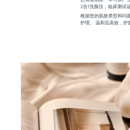
红光疗法
2合1洗脸仪，临床测试
根据您的肌肤类型和问
护理。 温和且高效，护
瑞典美肤护理
面部清洁
紧致提拉
LUNA™ 4 套装
BEAR™ 2 套装
Anti-aging massage
Microcurrent toning
补水保湿
口腔护理
LUNA™ 4 Plus
BEAR™ 2 go
UFO™ 3 套装
issa™ 4
Massage, LED heating
Microcurrent toning on-the-go
Deep facial hydration
Hybrid silicone sonic toothbrush
FAQ™ 抗老护理
LUNA™ 4 Men
BEAR™ 2 eyes & lips
NEW
UFO™ 3 LED
issa™ 4 plus
For men, anti-aging massage
Microcurrent line smoothing device