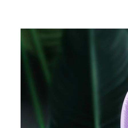
KIWI™ 皮肤护理
All acne treatment devices
All revitalizing eye massagers
Serum
issa™ Teeth Whitening Gel
Advanced pore care essentials
For healthy hair
18% PAP
护肤品
男士
全部购买
FOREO APP
关于我们