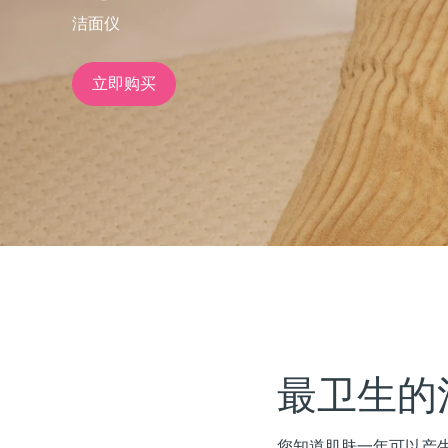
洁面仪
issa™ Teeth Whitening Set
立即购买
FAQ™ Dual LED Panel
热门产品
特别优惠
畅销产品
最卫生的
您知道肌肤一年可以产生