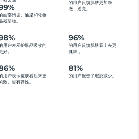
有效去除
的用户反馈肌肤更加净
99%
澈，透亮。
的面部污垢、油脂和化妆
品残留物。
98%
96%
的用户表示护肤品吸收的
的用户反馈肌肤看上去更
更好。
健康 。
86%
81%
的用户表示皮肤看起来更
的用户报告了瑕疵减少。
紧致、更有弹性。