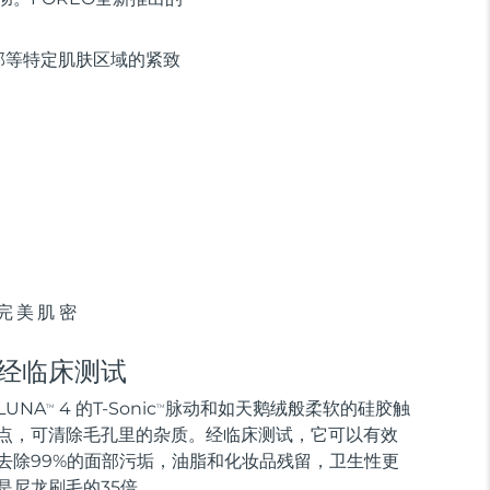
部等特定肌肤区域的紧致
完美肌密
经临床测试
LUNA
4 的T-Sonic
脉动和如天鹅绒般柔软的硅胶触
TM
TM
点，可清除毛孔里的杂质。经临床测试，它可以有效
去除99%的面部污垢，油脂和化妆品残留，卫生性更
是尼龙刷毛的35倍。