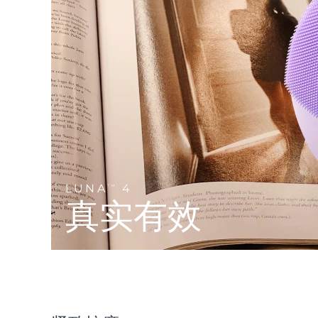
Near-infrared and red light therapy device
Smart hybrid silicone sonic toothbrush
抗老
LED治疗
LUNA™ 4 mini
面部提拉护理
FAQ™ 101
FAQ™ 201
UFO™ 3 mini
issa™ 4 smile
For young skin, T-zone
Premium anti-aging skincare
NEW
Clinical anti-aging
LED mask
Red light therapy device for young skin
Hybrid silicone sonic toothbrush
生发
LUNA™ 4 go
BEAR™ 设备
肌肤年轻化
FAQ™ 102
FAQ™ 202
UFO™ 3 go
issa™ 4 baby
For travel or gym bag
All premium facelift devices
FAQ™ 301
FAQ™ 501
Advanced clinical anti-aging
LED mask
Portable red light therapy
For ages 0-3
NEW
LED hair strengthening scalp massager
Full-Spectrum Red Light Therapy
LUNA™ 护肤
LUNA
4
FAQ™ 103
TM
FAQ™ 211
保健品
面膜
issa™ Teeth Whitening Set
Premium cleansers & balm
真实有效
FAQ™ Scalp Serum
FAQ™ 502
Luxurious clinical anti-aging set
Anti-aging neck & décolleté LED mask
Rejuvenation & hydration
Dual LED + sonic device & 18% PAP gel
Scalp recovery probiotic serum
Full-Spectrum Red Light Therapy
LUNA™ 设备
专业治疗
FAQ™ P1 Primer
FAQ™ 221
UFO™ 设备
ISSA™ 设备
All facial cleansing devices
FAQ™护肤品
Manuka honey primer
Anti-aging LED hand mask
FAQ™ Red Light Serum
All deep facial hydration devices
All silicone sonic toothbrushes
All FAQ™ skincare