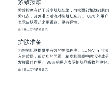
紧致按摩
脱毛
FAQ™护肤品
身体护理
FAQ™护肤品
FAQ™产品
FAQ™ skincare
All FAQ™ skincare
All FAQ™ skincare
PEACH™ 2 Pro Max
BEAR™ 2 body
紧致按摩有助于减少肌肤细纹，放松面部和颈部肌肉
All hair treatments
All FAQ™ skincare
Professional IPL hair removal device
Microcurrent body toning
紧张点，改善淋巴引流对抗肌肤衰老 。 86% 的用户
表示皮肤看起来更紧致、更有弹性。
FAQ™产品
FAQ™产品
痘肌护理
FAQ™ products
眼部护理
基于第三方消费者测试
All anti-aging treatments
All LED treatments
PEACH™ 2
LUNA™ 4 body
All toning treatments
ESPADA™ 2 plus
BEAR™ 2 eyes & lips
IPL hair removal
Massaging body brush
护肤准备
Recurring acne LED therapy
Microcurrent line smoothing device
为您的肌肤提供更有效的护肤程序。 LUNA
4 可深
TM
PEACH™ 2 go
SUPERCHARGED™ serum
入角质层，帮助您的面霜、精华和面膜中的活性成分
护发
毛孔护理
ESPADA™ 2
IRIS™ 2
Travel-friendly IPL hair removal
Firming body serum
发挥最佳作用。 98% 的用户表示护肤品吸收的更好
LUNA™ 4 hair
KIWI™ derma
Acne treatment device
Rejuvenating eye massager
NEW
基于第三方消费者测试
2-in-1 LED scalp massager
Diamond microdermabrasion .
PEACH™ Cooling Prep Gel
ESPADA™ Blemish Solution
眼部护肤
牙齿美白
Cooling IPL hair removal gel
FLIP™ play advanced
KIWI™
Concentrated acne gel
Advanced eye care treatment
issa™ Teeth Whitening Set
LED light hairbrush
Blackhead remover
Dual LED + sonic device & 18% PAP gel
更多的
ESPADA™ 设备
眼部护理设备
LUNA™ Dual-Peptide Scalp