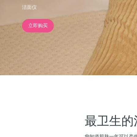
洁面仪
issa™ Teeth Whitening Set
立即购买
FAQ™ Dual LED Panel
热门产品
特别优惠
畅销产品
最卫生的
您知道肌肤一年可以产生