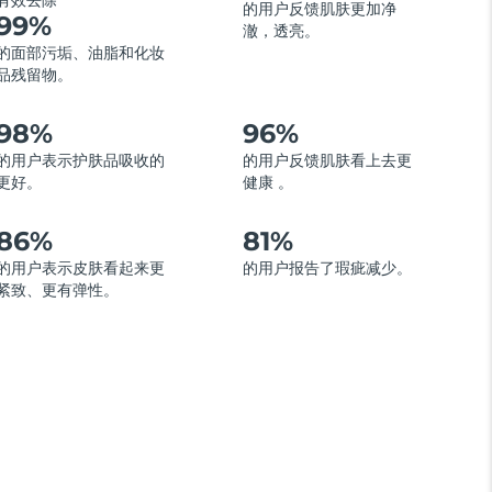
有效去除
的用户反馈肌肤更加净
99%
澈，透亮。
的面部污垢、油脂和化妆
品残留物。
98%
96%
的用户表示护肤品吸收的
的用户反馈肌肤看上去更
更好。
健康 。
86%
81%
的用户表示皮肤看起来更
的用户报告了瑕疵减少。
紧致、更有弹性。