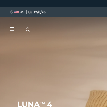
跳
转
到
主
US
12/8/26
要
内
容
新品
BREAKING NEWS
FAQ™ Pure Beauty-Tech Elixir
LUNA
4
TM