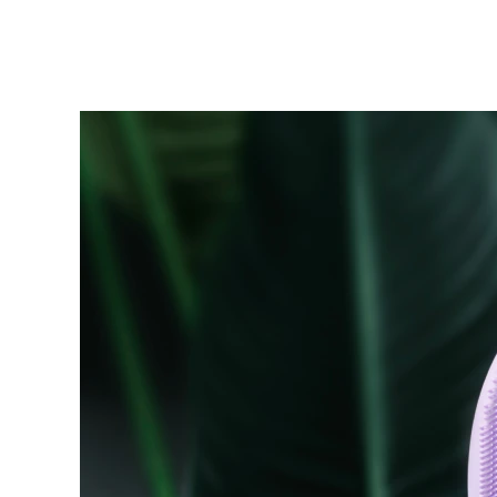
KIWI™ 皮肤护理
All acne treatment devices
All revitalizing eye massagers
Serum
issa™ Teeth Whitening Gel
Advanced pore care essentials
For healthy hair
18% PAP
护肤品
男士
全部购买
FOREO APP
关于我们