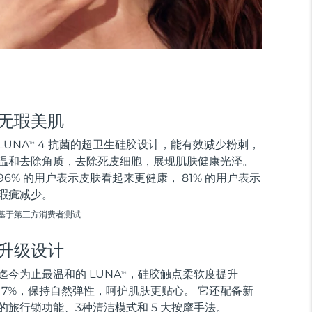
无瑕美肌
LUNA
4 抗菌的超卫生硅胶设计，能有效减少粉刺，
TM
温和去除角质，去除死皮细胞，展现肌肤健康光泽。
96% 的用户表示皮肤看起来更健康， 81% 的用户表示
瑕疵减少。
基于第三方消费者测试
升级设计
迄今为止最温和的 LUNA
，硅胶触点柔软度提升
TM
17%，保持自然弹性，呵护肌肤更贴心。 它还配备新
的旅行锁功能、3种清洁模式和 5 大按摩手法。