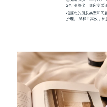
红光疗法
2合1洗脸仪，临床测试
根据您的肌肤类型和问
护理。 温和且高效，护
瑞典美肤护理
面部清洁
紧致提拉
LUNA™ 4 套装
BEAR™ 2 套装
Anti-aging massage
Microcurrent toning
补水保湿
口腔护理
LUNA™ 4 Plus
BEAR™ 2 go
UFO™ 3 套装
issa™ 4
Massage, LED heating
Microcurrent toning on-the-go
Deep facial hydration
Hybrid silicone sonic toothbrush
FAQ™ 抗老护理
LUNA™ 4 Men
BEAR™ 2 eyes & lips
NEW
UFO™ 3 LED
issa™ 4 plus
For men, anti-aging massage
Microcurrent line smoothing device