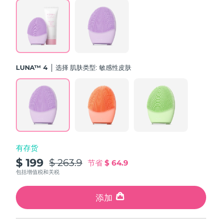
斯洛伐克
预计送达日期
৮/৮/২৬
斯洛文尼亚
预计送达日期
৮/৮/২৬
南非
预计送达日期
১৬/৮/২৬
LUNA™ 4
选择 肌肤类型:
敏感性皮肤
韩国
预计送达日期
১০/৮/২৬
西班牙
预计送达日期
৮/৮/২৬
瑞典
预计送达日期
৮/৮/২৬
有存货
瑞士
预计送达日期
৮/৮/২৬
$ 199
$ 263.9
节省
$ 64.9
台湾
包括增值税和关税
预计送达日期
১৩/৮/২৬
泰国
添加
预计送达日期
১২/৮/২৬
土耳其
预计送达日期
৯/৮/২৬