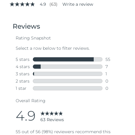
4.9
(63)
Write a review
4.9
out
of
5
stars,
average
rating
value.
Read
63
Reviews.
Same
page
link.