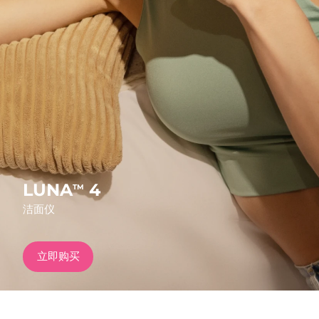
发货国家
美国
预计送达日期
৯/৮/২৬
FAQ™ Dual LED Panel
英国
预计送达日期
৮/৮/২৬
热门产品
西班牙
预计送达日期
৮/৮/২৬
澳大利亚
预计送达日期
১১/৮/২৬
法国
预计送达日期
৮/৮/২৬
LUNA
4
TM
特别优惠
畅销产品
洁面仪
德国
预计送达日期
৮/৮/২৬
加拿大
预计送达日期
১২/৮/২৬
立即购买
红光疗法
澳大利亚
预计送达日期
১১/৮/২৬