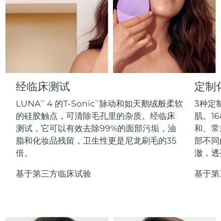
Professional IPL hair removal device
Microcurrent body toning
All hair treatments
All FAQ™ skincare
德国
预计送达日期
৮/৮/২৬
FAQ™产品
FAQ™产品
痘肌护理
眼部护理
直布罗陀
PEACH™ 2
LUNA™ 4 body
预计送达日期
১২/৮/২৬
FAQ™ products
All anti-aging treatments
All LED treatments
ESPADA™ 2 plus
BEAR™ 2 eyes & lips
IPL hair removal
Massaging body brush
All toning treatments
希腊
预计送达日期
৮/৮/২৬
Recurring acne LED therapy
Microcurrent line smoothing device
中国香港特别行政区
预计送达日期
৯/৮/২৬
经临床测试
定制
PEACH™ 2 go
SUPERCHARGED™ serum
护发
毛孔护理
ESPADA™ 2
IRIS™ 2
Travel-friendly IPL hair removal
Firming body serum
LUNA
4 的T-Sonic
脉动和如天鹅绒般柔软
3种定
TM
TM
匈牙利
LUNA™ 4 hair
预计送达日期
৮/৮/২৬
KIWI™ derma
Acne treatment device
Rejuvenating eye massager
NEW
的硅胶触点，可清除毛孔里的杂质。经临床
肌。16
2-in-1 LED scalp massager
Diamond microdermabrasion .
测试，它可以有效去除99%的面部污垢，油
和、常
冰岛
预计送达日期
৯/৮/২৬
PEACH™ Cooling Prep Gel
脂和化妆品残留，卫生性更是尼龙刷毛的35
部不同
ESPADA™ Blemish Solution
眼部护肤
牙齿美白
Cooling IPL hair removal gel
倍。
澈，透
印度尼西亚
预计送达日期
৬/৮/২৬
FLIP™ play advanced
KIWI™
Concentrated acne gel
Advanced eye care treatment
issa™ Teeth Whitening Set
LED light hairbrush
Blackhead remover
基于第三方临床试验
基于第
爱尔兰
预计送达日期
৮/৮/২৬
更多的
Dual LED + sonic device & 18% PAP gel
ESPADA™ 设备
眼部护理设备
马恩岛
预计送达日期
১০/৮/২৬
LUNA™ Dual-Peptide Scalp
KIWI™ 皮肤护理
All acne treatment devices
All revitalizing eye massagers
Serum
issa™ Teeth Whitening Gel