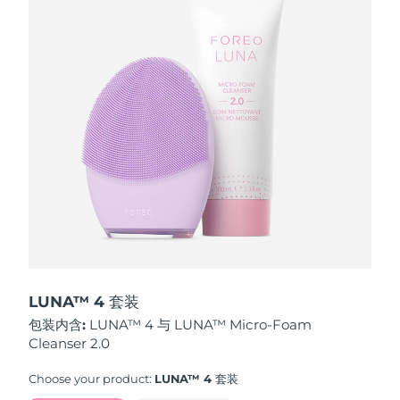
波兰
预计送达日期
৯/৮/২৬
葡萄牙
预计送达日期
৮/৮/২৬
波多黎各
预计送达日期
১০/৮/২৬
卡塔尔
预计送达日期
৯/৮/২৬
留尼汪
预计送达日期
১৩/৮/২৬
罗马尼亚
预计送达日期
৮/৮/২৬
俄罗斯
预计送达日期
১৬/৮/২৬
LUNA™ 4 套装
包装内含:
LUNA™ 4 与 LUNA™ Micro-Foam
沙特阿拉伯
预计送达日期
৯/৮/২৬
Cleanser 2.0
新加坡
预计送达日期
১০/৮/২৬
Choose your product:
LUNA™ 4 套装