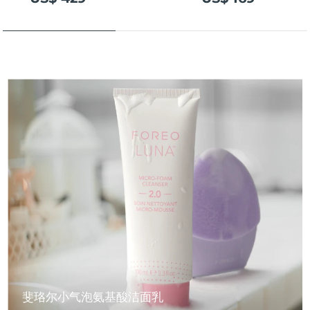
斐珞尔小气泡氨基酸洁面乳