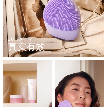
FAQ™ 101
FAQ™ 201
中国
LUNA™ 4 mini
面部提拉护理
预计送达日期
৮/৮/২৬
NEW
issa™ 4 smile
UFO™ 3 mini
Clinical anti-aging
LED mask
For young skin, T-zone
Premium anti-aging skincare
哥伦比亚
预计送达日期
১২/৮/২৬
Hybrid silicone sonic toothbrush
Red light therapy device for young skin
生发
肌肤年轻化
克罗地亚
预计送达日期
৮/৮/২৬
FAQ™ 102
FAQ™ 202
LUNA™ 4 go
BEAR™ 设备
FAQ™ 301
FAQ™ 501
issa™ 4 baby
UFO™ 3 go
Advanced clinical anti-aging
LED mask
For travel or gym bag
All premium facelift devices
NEW
塞浦路斯
预计送达日期
৯/৮/২৬
LED hair strengthening scalp massager
Full-Spectrum Red Light Therapy
For ages 0-3
Portable red light therapy
LUNA
4
TM
真实有效
捷克
预计送达日期
৮/৮/২৬
FAQ™ 103
FAQ™ 211
LUNA™ 护肤
保健品
FAQ™ Scalp Serum
FAQ™ 502
issa™ Teeth Whitening Set
面膜
Luxurious clinical anti-aging set
Anti-aging neck & décolleté LED mask
Premium cleansers & balm
丹麦
预计送达日期
৮/৮/২৬
Scalp recovery probiotic serum
Full-Spectrum Red Light Therapy
Dual LED + sonic device & 18% PAP gel
Rejuvenation & hydration
专业治疗
爱沙尼亚
预计送达日期
৮/৮/২৬
FAQ™ P1 Primer
FAQ™ 221
LUNA™ 设备
FAQ™护肤品
ISSA™ 设备
UFO™ 设备
Manuka honey primer
Anti-aging LED hand mask
芬兰
FAQ™ Red Light Serum
预计送达日期
৮/৮/২৬
All facial cleansing devices
All FAQ™ skincare
All silicone sonic toothbrushes
All deep facial hydration devices
法国
预计送达日期
৮/৮/২৬
脱毛
身体护理
FAQ™护肤品
FAQ™护肤品
PEACH™ 2 Pro Max
BEAR™ 2 body
FAQ™产品
FAQ™ skincare
法属波利尼西亚
预计送达日期
১২/৮/২৬
All FAQ™ skincare
All FAQ™ skincare