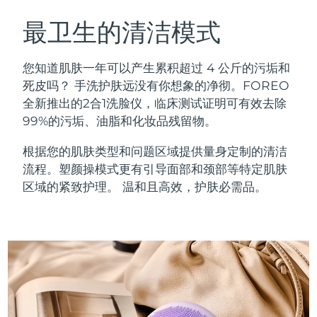
瑞典美肤护理
奥地利
预计送达日期
৮/৮/২৬
最卫生的清洁模式
巴林
预计送达日期
৯/৮/২৬
您知道肌肤一年可以产生累积超过 4 公斤的污垢和
面部清洁
紧致提拉
死皮吗？ 手洗护肤远没有你想象的净彻。FOREO
比利时
预计送达日期
৮/৮/২৬
全新推出的2合1洗脸仪，临床测试证明可有效去除
LUNA™ 4 套装
BEAR™ 2 套装
99%的污垢、油脂和化妆品残留物。
百慕大
预计送达日期
১৪/৮/২৬
Anti-aging massage
Microcurrent toning
根据您的肌肤类型和问题区域提供量身定制的清洁
波斯尼亚和黑塞哥维那
预计送达日期
১১/৮/২৬
流程。塑颜操模式更有引导面部和颈部等特定肌肤
补水保湿
口腔护理
LUNA™ 4 Plus
BEAR™ 2 go
区域的紧致护理。 温和且高效，护肤必需品。
文莱
预计送达日期
১৩/৮/২৬
UFO™ 3 套装
issa™ 4
Massage, LED heating
Microcurrent toning on-the-go
FAQ™ 抗老护理
Deep facial hydration
Hybrid silicone sonic toothbrush
保加利亚
预计送达日期
৮/৮/২৬
NEW
LUNA™ 4 Men
BEAR™ 2 eyes & lips
加拿大
预计送达日期
১২/৮/২৬
UFO™ 3 LED
issa™ 4 plus
For men, anti-aging massage
Microcurrent line smoothing device
Near-infrared and red light therapy
Smart hybrid silicone sonic toothbrush
智利
预计送达日期
১২/৮/২৬
device
抗老
LED治疗