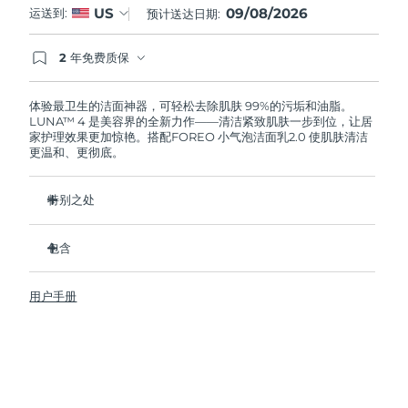
09/08/2026
US
运送到:
预计送达日期:
阿拉伯联合酋长国
预计送达日期
৯/৮/২৬
2 年免费质保
如果您在2年质保期内发现任何非人为质量问题，
英国
预计送达日期
৮/৮/২৬
FOREO将免费为您更换产品。
体验最卫生的洁面神器，可轻松去除肌肤 99%的污垢和油脂。
LUNA™ 4 是美容界的全新力作——清洁紧致肌肤一步到位，让居
美国
预计送达日期
৯/৮/২৬
家护理效果更加惊艳。搭配FOREO 小气泡洁面乳2.0 使肌肤清洁
更温和、更彻底。
乌兹别克斯坦
预计送达日期
১৩/৮/২৬
特别之处
越南
预计送达日期
১৪/৮/২৬
96%的用户表示皮肤看起来更健康了。81%的用户表示瑕疵减
少了。
包含
去除深层污垢和油脂，皮肤不拔干。
LUNA™ 4
86%的用户表示皮肤看起来和感觉起来更紧致，更有弹性了。
用户手册
LUNA™ Micro-Foam Cleanser 2.0
滋养并保护皮肤免受自由基损伤。
USB 充电线
卫生性是尼龙刷毛的35倍。
旅行袋
快速操作指南
基本操作指南