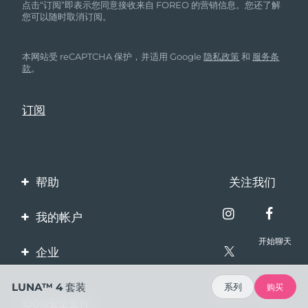
点击“订阅”即表示您同意接收来自 FOREO 的营销信息。您还了解
您可以随时取消订阅。
本网站受 reCAPTCHA 保护，并适用 Google
隐私政策
和
服务条
款
。
帮助
关注我们
联系我们
我的帐户
订单与运输
开始聊天
产品注册
企业
保修与退换货
客服支持
关于FOREO
LUNA™ 4 套装
系列
购买
常见问题
100%安全支付
伙伴计划