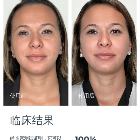
Advanced pore care essentials
以色列
预计送达日期
১২/৮/২৬
For healthy hair
18% PAP
护肤品
男士
意大利
预计送达日期
৮/৮/২৬
日本
预计送达日期
১১/৮/২৬
泽西岛
预计送达日期
১৩/৮/২৬
全部购买
哈萨克斯坦
预计送达日期
১০/৮/২৬
FOREO APP
科威特
预计送达日期
৮/৮/২৬
关于我们
拉脱维亚
预计送达日期
৮/৮/২৬
使用前
使用后
黎巴嫩
预计送达日期
৯/৮/২৬
临床结果
立陶宛
预计送达日期
৮/৮/২৬
卢森堡
预计送达日期
৮/৮/২৬
100%
经临床测试证明，它可以