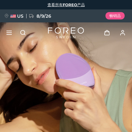
跳
查看所有FOREO产品
转
到
主
要
US
8/9/26
畅销品
内
容
新品
登录
语言
BREAKING NEWS
用户信息
English
Deutsch
Español
我的设备
FAQ™ Pure Beauty-Tech Elixir
Français
Italiano
Português
我的订单
Polski
Svenska
Русский
Türkçe
简体中文
繁體中文
我的地址
issa™ Teeth Whitening Set
我的订阅