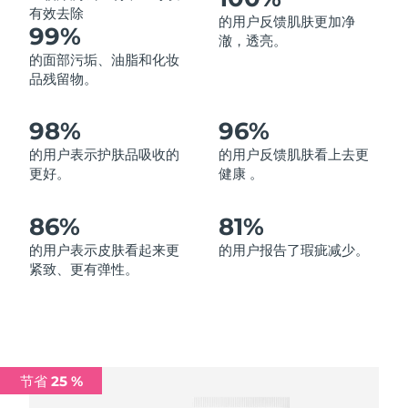
有效去除
的用户反馈肌肤更加净
中国澳门特别行政区
预计送达日期
১০/৮/২৬
99%
澈，透亮。
的面部污垢、油脂和化妆
马来西亚
预计送达日期
১১/৮/২৬
品残留物。
马耳他
预计送达日期
৮/৮/২৬
98%
96%
墨西哥
预计送达日期
১২/৮/২৬
的用户表示护肤品吸收的
的用户反馈肌肤看上去更
更好。
健康 。
摩纳哥
预计送达日期
৯/৮/২৬
86%
81%
荷兰
预计送达日期
৮/৮/২৬
的用户表示皮肤看起来更
的用户报告了瑕疵减少。
紧致、更有弹性。
新西兰
预计送达日期
৮/৮/২৬
挪威
预计送达日期
৮/৮/২৬
阿曼
预计送达日期
১১/৮/২৬
节省 25 %
菲律宾
预计送达日期
১১/৮/২৬