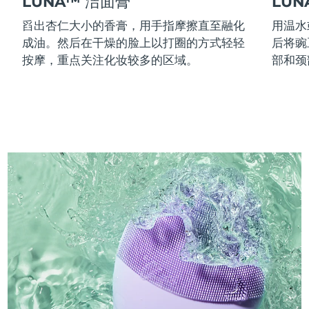
LUNA™ 洁面膏
LU
舀出杏仁大小的香膏，用手指摩擦直至融化
用温水
成油。然后在干燥的脸上以打圈的方式轻轻
后将豌
按摩，重点关注化妆较多的区域。
部和颈