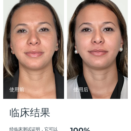
Advanced pore care essentials
以色列
预计送达日期
2026/8/15
For healthy hair
18% PAP
护肤品
男士
意大利
预计送达日期
2026/8/11
日本
预计送达日期
2026/8/14
泽西岛
预计送达日期
2026/8/16
全部购买
哈萨克斯坦
预计送达日期
2026/8/13
FOREO APP
科威特
预计送达日期
2026/8/11
关于我们
拉脱维亚
预计送达日期
2026/8/11
使用前
使用后
黎巴嫩
预计送达日期
2026/8/12
临床结果
立陶宛
预计送达日期
2026/8/11
卢森堡
预计送达日期
2026/8/11
100%
经临床测试证明，它可以