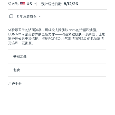
8/12/26
US
运送到:
预计送达日期:
阿拉伯联合酋长国
预计送达日期
2026/8/12
2 年免费质保
如果您在2年质保期内发现任何非人为质量问题，
英国
预计送达日期
2026/8/11
FOREO将免费为您更换产品。
体验最卫生的洁面神器，可轻松去除肌肤 99%的污垢和油脂。
LUNA™ 4 是美容界的全新力作——清洁紧致肌肤一步到位，让居
美国
预计送达日期
2026/8/12
家护理效果更加惊艳。搭配FOREO 小气泡洁面乳2.0 使肌肤清洁
更温和、更彻底。
乌兹别克斯坦
预计送达日期
2026/8/16
特别之处
越南
预计送达日期
2026/8/17
96%的用户表示皮肤看起来更健康了。81%的用户表示瑕疵减
少了。
包含
去除深层污垢和油脂，皮肤不拔干。
LUNA™ 4
86%的用户表示皮肤看起来和感觉起来更紧致，更有弹性了。
用户手册
LUNA™ Micro-Foam Cleanser 2.0
滋养并保护皮肤免受自由基损伤。
USB 充电线
卫生性是尼龙刷毛的35倍。
旅行袋
快速操作指南
基本操作指南