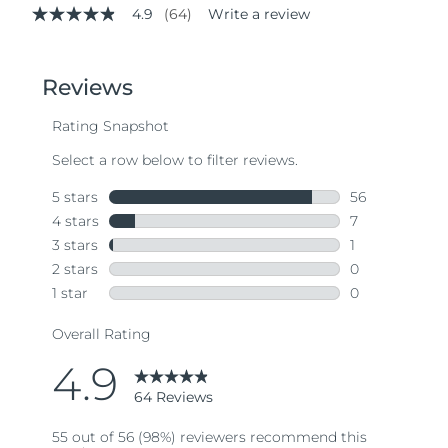
4.9
(64)
Write a review
4.9
out
of
5
stars,
average
rating
value.
Read
64
Reviews.
Same
page
link.