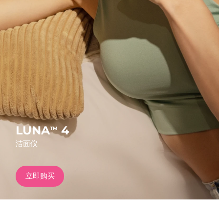
发货国家
美国
预计送达日期
2026/8/12
FAQ™ Dual LED Panel
英国
预计送达日期
2026/8/11
热门产品
西班牙
预计送达日期
2026/8/11
澳大利亚
预计送达日期
2026/8/14
法国
预计送达日期
2026/8/11
LUNA
4
TM
特别优惠
畅销产品
洁面仪
德国
预计送达日期
2026/8/11
加拿大
预计送达日期
2026/8/15
立即购买
红光疗法
澳大利亚
预计送达日期
2026/8/14