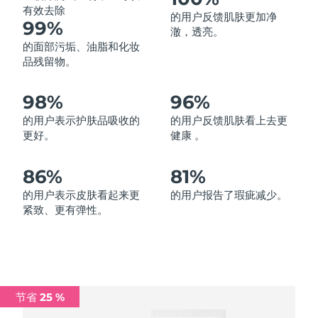
有效去除
的用户反馈肌肤更加净
中国澳门特别行政区
预计送达日期
2026/8/13
99%
澈，透亮。
的面部污垢、油脂和化妆
马来西亚
预计送达日期
2026/8/14
品残留物。
马耳他
预计送达日期
2026/8/11
98%
96%
墨西哥
预计送达日期
2026/8/15
的用户表示护肤品吸收的
的用户反馈肌肤看上去更
更好。
健康 。
摩纳哥
预计送达日期
2026/8/12
86%
81%
荷兰
预计送达日期
2026/8/11
的用户表示皮肤看起来更
的用户报告了瑕疵减少。
紧致、更有弹性。
新西兰
预计送达日期
2026/8/11
挪威
预计送达日期
2026/8/11
阿曼
预计送达日期
2026/8/14
节省 25 %
菲律宾
预计送达日期
2026/8/14