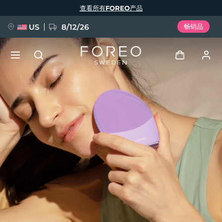
跳
查看所有FOREO产品
转
到
主
要
US
8/12/26
畅销品
内
容
新品
登录
语言
BREAKING NEWS
用户信息
English
Deutsch
Español
我的设备
FAQ™ Pure Beauty-Tech Elixir
Français
Italiano
Português
我的订单
Polski
Svenska
Русский
Türkçe
简体中文
繁體中文
我的地址
issa™ Teeth Whitening Set
我的订阅