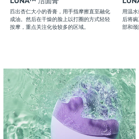
LUNA™ 洁面膏
LU
舀出杏仁大小的香膏，用手指摩擦直至融化
用温水
成油。然后在干燥的脸上以打圈的方式轻轻
后将豌
按摩，重点关注化妆较多的区域。
部和颈