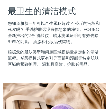
瑞典美肤护理
奥地利
预计送达日期
2026/8/11
最卫生的清洁模式
巴林
预计送达日期
2026/8/12
您知道肌肤一年可以产生累积超过 4 公斤的污垢和
面部清洁
紧致提拉
死皮吗？ 手洗护肤远没有你想象的净彻。FOREO
比利时
预计送达日期
2026/8/11
全新推出的2合1洗脸仪，临床测试证明可有效去除
LUNA™ 4 套装
BEAR™ 2 套装
99%的污垢、油脂和化妆品残留物。
百慕大
预计送达日期
2026/8/17
Anti-aging massage
Microcurrent toning
根据您的肌肤类型和问题区域提供量身定制的清洁
波斯尼亚和黑塞哥维那
预计送达日期
2026/8/14
流程。塑颜操模式更有引导面部和颈部等特定肌肤
补水保湿
口腔护理
LUNA™ 4 Plus
BEAR™ 2 go
区域的紧致护理。 温和且高效，护肤必需品。
文莱
预计送达日期
2026/8/16
UFO™ 3 套装
issa™ 4
Massage, LED heating
Microcurrent toning on-the-go
FAQ™ 抗老护理
Deep facial hydration
Hybrid silicone sonic toothbrush
保加利亚
预计送达日期
2026/8/11
NEW
LUNA™ 4 Men
BEAR™ 2 eyes & lips
加拿大
预计送达日期
2026/8/15
UFO™ 3 LED
issa™ 4 plus
For men, anti-aging massage
Microcurrent line smoothing device
Near-infrared and red light therapy
Smart hybrid silicone sonic toothbrush
智利
预计送达日期
2026/8/15
device
抗老
LED治疗