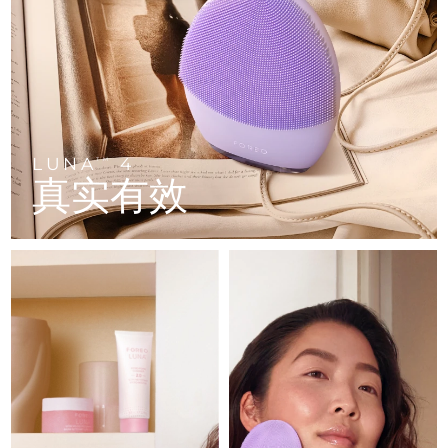
FAQ™ 101
FAQ™ 201
中国
LUNA™ 4 mini
面部提拉护理
预计送达日期
2026/8/11
NEW
issa™ 4 smile
UFO™ 3 mini
Clinical anti-aging
LED mask
For young skin, T-zone
Premium anti-aging skincare
哥伦比亚
预计送达日期
2026/8/15
Hybrid silicone sonic toothbrush
Red light therapy device for young skin
生发
肌肤年轻化
克罗地亚
预计送达日期
2026/8/11
FAQ™ 102
FAQ™ 202
LUNA™ 4 go
BEAR™ 设备
FAQ™ 301
FAQ™ 501
issa™ 4 baby
UFO™ 3 go
Advanced clinical anti-aging
LED mask
For travel or gym bag
All premium facelift devices
NEW
塞浦路斯
预计送达日期
2026/8/12
LED hair strengthening scalp massager
Full-Spectrum Red Light Therapy
For ages 0-3
Portable red light therapy
LUNA
4
TM
真实有效
捷克
预计送达日期
2026/8/11
FAQ™ 103
FAQ™ 211
LUNA™ 护肤
保健品
FAQ™ Scalp Serum
FAQ™ 502
issa™ Teeth Whitening Set
面膜
Luxurious clinical anti-aging set
Anti-aging neck & décolleté LED mask
Premium cleansers & balm
丹麦
预计送达日期
2026/8/11
Scalp recovery probiotic serum
Full-Spectrum Red Light Therapy
Dual LED + sonic device & 18% PAP gel
Rejuvenation & hydration
专业治疗
爱沙尼亚
预计送达日期
2026/8/11
FAQ™ P1 Primer
FAQ™ 221
LUNA™ 设备
FAQ™护肤品
ISSA™ 设备
UFO™ 设备
Manuka honey primer
Anti-aging LED hand mask
芬兰
FAQ™ Red Light Serum
预计送达日期
2026/8/11
All facial cleansing devices
All FAQ™ skincare
All silicone sonic toothbrushes
All deep facial hydration devices
法国
预计送达日期
2026/8/11
脱毛
身体护理
FAQ™护肤品
FAQ™护肤品
PEACH™ 2 Pro Max
BEAR™ 2 body
FAQ™产品
FAQ™ skincare
法属波利尼西亚
预计送达日期
2026/8/15
All FAQ™ skincare
All FAQ™ skincare