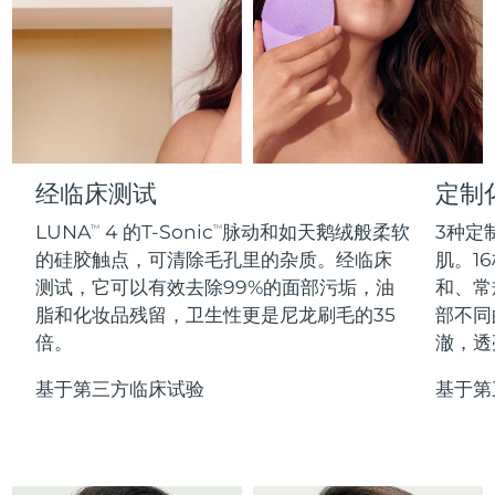
Professional IPL hair removal device
Microcurrent body toning
All hair treatments
All FAQ™ skincare
德国
预计送达日期
2026/8/11
FAQ™产品
FAQ™产品
痘肌护理
眼部护理
直布罗陀
PEACH™ 2
LUNA™ 4 body
预计送达日期
2026/8/15
FAQ™ products
All anti-aging treatments
All LED treatments
ESPADA™ 2 plus
BEAR™ 2 eyes & lips
IPL hair removal
Massaging body brush
All toning treatments
希腊
预计送达日期
2026/8/11
Recurring acne LED therapy
Microcurrent line smoothing device
中国香港特别行政区
预计送达日期
2026/8/12
经临床测试
定制
PEACH™ 2 go
SUPERCHARGED™ serum
护发
毛孔护理
ESPADA™ 2
IRIS™ 2
Travel-friendly IPL hair removal
Firming body serum
LUNA
4 的T-Sonic
脉动和如天鹅绒般柔软
3种定
TM
TM
匈牙利
LUNA™ 4 hair
预计送达日期
2026/8/11
KIWI™ derma
Acne treatment device
Rejuvenating eye massager
NEW
的硅胶触点，可清除毛孔里的杂质。经临床
肌。16
2-in-1 LED scalp massager
Diamond microdermabrasion .
测试，它可以有效去除99%的面部污垢，油
和、常
冰岛
预计送达日期
2026/8/12
PEACH™ Cooling Prep Gel
脂和化妆品残留，卫生性更是尼龙刷毛的35
部不同
ESPADA™ Blemish Solution
眼部护肤
牙齿美白
Cooling IPL hair removal gel
倍。
澈，透
印度尼西亚
预计送达日期
2026/8/9
FLIP™ play advanced
KIWI™
Concentrated acne gel
Advanced eye care treatment
issa™ Teeth Whitening Set
LED light hairbrush
Blackhead remover
基于第三方临床试验
基于第
爱尔兰
预计送达日期
2026/8/11
更多的
Dual LED + sonic device & 18% PAP gel
ESPADA™ 设备
眼部护理设备
马恩岛
预计送达日期
2026/8/13
LUNA™ Dual-Peptide Scalp
KIWI™ 皮肤护理
All acne treatment devices
All revitalizing eye massagers
Serum
issa™ Teeth Whitening Gel