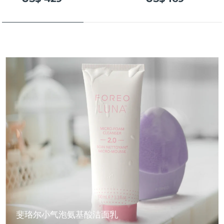
斐珞尔小气泡氨基酸洁面乳