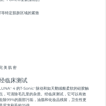
部等特定肌肤区域的紧致
完美肌密
经临床测试
LUNA
4 的T-Sonic
脉动和如天鹅绒般柔软的硅胶触
TM
TM
点，可清除毛孔里的杂质。经临床测试，它可以有效
去除99%的面部污垢，油脂和化妆品残留，卫生性更
是尼龙刷毛的35倍。