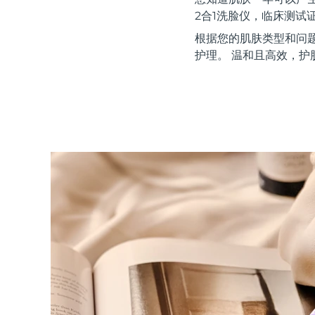
红光疗法
2合1洗脸仪，临床测试
根据您的肌肤类型和问
护理。 温和且高效，护
瑞典美肤护理
面部清洁
紧致提拉
LUNA™ 4 套装
BEAR™ 2 套装
Anti-aging massage
Microcurrent toning
补水保湿
口腔护理
LUNA™ 4 Plus
BEAR™ 2 go
UFO™ 3 套装
issa™ 4
Massage, LED heating
Microcurrent toning on-the-go
Deep facial hydration
Hybrid silicone sonic toothbrush
FAQ™ 抗老护理
LUNA™ 4 Men
BEAR™ 2 eyes & lips
NEW
UFO™ 3 LED
issa™ 4 plus
For men, anti-aging massage
Microcurrent line smoothing device