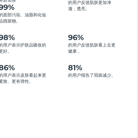
有效去除
的用户反馈肌肤更加净
99%
澈，透亮。
的面部污垢、油脂和化妆
品残留物。
98%
96%
的用户表示护肤品吸收的
的用户反馈肌肤看上去更
更好。
健康 。
86%
81%
的用户表示皮肤看起来更
的用户报告了瑕疵减少。
紧致、更有弹性。