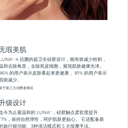
无瑕美肌
LUNA
4 抗菌的超卫生硅胶设计，能有效减少粉刺，
TM
温和去除角质，去除死皮细胞，展现肌肤健康光泽。
96% 的用户表示皮肤看起来更健康， 81% 的用户表示
瑕疵减少。
基于第三方消费者测试
升级设计
迄今为止最温和的 LUNA
，硅胶触点柔软度提升
TM
17%，保持自然弹性，呵护肌肤更贴心。 它还配备新
的旅行锁功能、3种清洁模式和 5 大按摩手法。