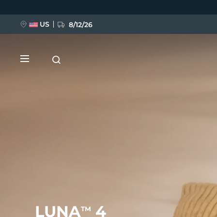
跳
转
到
主
US
8/12/26
要
内
容
新品
BREAKING NEWS
FAQ™ Pure Beauty-Tech Elixir
LUNA
4
TM