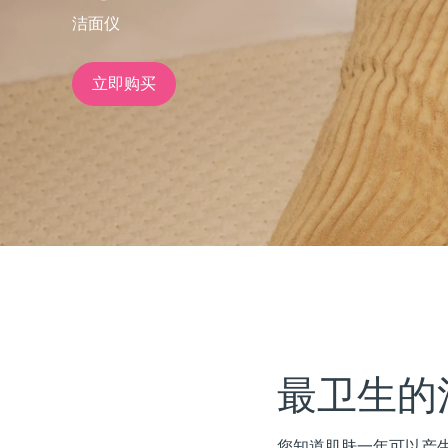
洁面仪
issa™ Teeth Whitening Set
立即购买
FAQ™ Dual LED Panel
热门产品
特别优惠
畅销产品
最卫生的
您知道肌肤一年可以产生