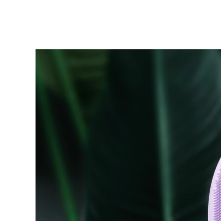
KIWI™ 皮肤护理
All acne treatment devices
All revitalizing eye massagers
Serum
issa™ Teeth Whitening Gel
Advanced pore care essentials
For healthy hair
18% PAP
护肤品
男士
全部购买
FOREO APP
关于我们