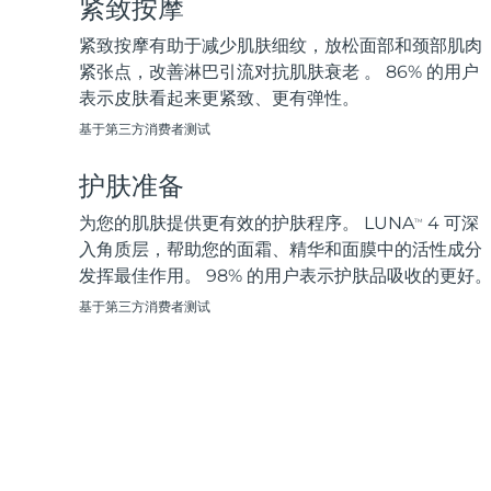
紧致按摩
脱毛
FAQ™护肤品
身体护理
FAQ™护肤品
FAQ™产品
FAQ™ skincare
All FAQ™ skincare
All FAQ™ skincare
PEACH™ 2 Pro Max
BEAR™ 2 body
紧致按摩有助于减少肌肤细纹，放松面部和颈部肌肉
All hair treatments
All FAQ™ skincare
Professional IPL hair removal device
Microcurrent body toning
紧张点，改善淋巴引流对抗肌肤衰老 。 86% 的用户
表示皮肤看起来更紧致、更有弹性。
FAQ™产品
FAQ™产品
痘肌护理
FAQ™ products
眼部护理
基于第三方消费者测试
All anti-aging treatments
All LED treatments
PEACH™ 2
LUNA™ 4 body
All toning treatments
ESPADA™ 2 plus
BEAR™ 2 eyes & lips
IPL hair removal
Massaging body brush
护肤准备
Recurring acne LED therapy
Microcurrent line smoothing device
为您的肌肤提供更有效的护肤程序。 LUNA
4 可深
TM
PEACH™ 2 go
SUPERCHARGED™ serum
入角质层，帮助您的面霜、精华和面膜中的活性成分
护发
毛孔护理
ESPADA™ 2
IRIS™ 2
Travel-friendly IPL hair removal
Firming body serum
发挥最佳作用。 98% 的用户表示护肤品吸收的更好
LUNA™ 4 hair
KIWI™ derma
Acne treatment device
Rejuvenating eye massager
NEW
基于第三方消费者测试
2-in-1 LED scalp massager
Diamond microdermabrasion .
PEACH™ Cooling Prep Gel
ESPADA™ Blemish Solution
眼部护肤
牙齿美白
Cooling IPL hair removal gel
FLIP™ play advanced
KIWI™
Concentrated acne gel
Advanced eye care treatment
issa™ Teeth Whitening Set
LED light hairbrush
Blackhead remover
Dual LED + sonic device & 18% PAP gel
更多的
ESPADA™ 设备
眼部护理设备
LUNA™ Dual-Peptide Scalp