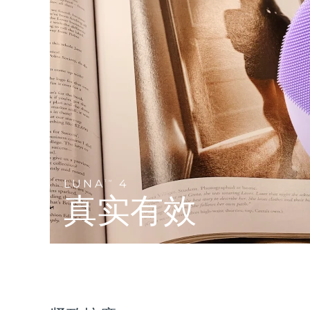
Near-infrared and red light therapy device
Smart hybrid silicone sonic toothbrush
抗老
LED治疗
LUNA™ 4 mini
面部提拉护理
FAQ™ 101
FAQ™ 201
UFO™ 3 mini
issa™ 4 smile
For young skin, T-zone
Premium anti-aging skincare
NEW
Clinical anti-aging
LED mask
Red light therapy device for young skin
Hybrid silicone sonic toothbrush
生发
LUNA™ 4 go
BEAR™ 设备
肌肤年轻化
FAQ™ 102
FAQ™ 202
UFO™ 3 go
issa™ 4 baby
For travel or gym bag
All premium facelift devices
FAQ™ 301
FAQ™ 501
Advanced clinical anti-aging
LED mask
Portable red light therapy
For ages 0-3
NEW
LED hair strengthening scalp massager
Full-Spectrum Red Light Therapy
LUNA™ 护肤
LUNA
4
FAQ™ 103
TM
FAQ™ 211
保健品
面膜
issa™ Teeth Whitening Set
Premium cleansers & balm
真实有效
FAQ™ Scalp Serum
FAQ™ 502
Luxurious clinical anti-aging set
Anti-aging neck & décolleté LED mask
Rejuvenation & hydration
Dual LED + sonic device & 18% PAP gel
Scalp recovery probiotic serum
Full-Spectrum Red Light Therapy
LUNA™ 设备
专业治疗
FAQ™ P1 Primer
FAQ™ 221
UFO™ 设备
ISSA™ 设备
All facial cleansing devices
FAQ™护肤品
Manuka honey primer
Anti-aging LED hand mask
FAQ™ Red Light Serum
All deep facial hydration devices
All silicone sonic toothbrushes
All FAQ™ skincare