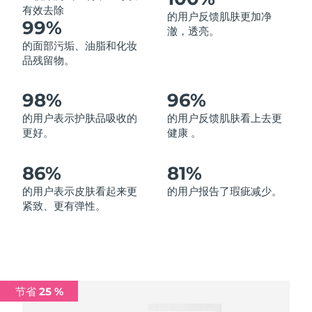
有效去除
的用户反馈肌肤更加净
中国澳门特别行政区
预计送达日期
13/8/26
99%
澈，透亮。
的面部污垢、油脂和化妆
马来西亚
预计送达日期
14/8/26
品残留物。
马耳他
预计送达日期
11/8/26
98%
96%
墨西哥
预计送达日期
15/8/26
的用户表示护肤品吸收的
的用户反馈肌肤看上去更
更好。
健康 。
摩纳哥
预计送达日期
12/8/26
86%
81%
荷兰
预计送达日期
11/8/26
的用户表示皮肤看起来更
的用户报告了瑕疵减少。
紧致、更有弹性。
新西兰
预计送达日期
11/8/26
挪威
预计送达日期
11/8/26
阿曼
预计送达日期
14/8/26
节省 25 %
菲律宾
预计送达日期
14/8/26