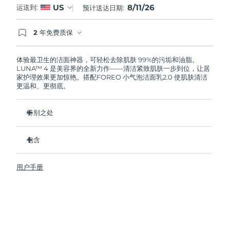
8/11/26
US
运送到:
预计送达日期:
阿拉伯联合酋长国
预计送达日期
12/8/26
2 年免费质保
如果您在2年质保期内发现任何非人为质量问题，
英国
预计送达日期
11/8/26
FOREO将免费为您更换产品。
体验最卫生的洁面神器，可轻松去除肌肤 99%的污垢和油脂。
LUNA™ 4 是美容界的全新力作——清洁紧致肌肤一步到位，让居
美国
预计送达日期
12/8/26
家护理效果更加惊艳。搭配FOREO 小气泡洁面乳2.0 使肌肤清洁
更温和、更彻底。
乌兹别克斯坦
预计送达日期
16/8/26
特别之处
越南
预计送达日期
17/8/26
96%的用户表示皮肤看起来更健康了。81%的用户表示瑕疵减
少了。
包含
去除深层污垢和油脂，皮肤不拔干。
LUNA™ 4
86%的用户表示皮肤看起来和感觉起来更紧致，更有弹性了。
用户手册
LUNA™ Micro-Foam Cleanser 2.0
滋养并保护皮肤免受自由基损伤。
USB 充电线
卫生性是尼龙刷毛的35倍。
旅行袋
快速操作指南
基本操作指南