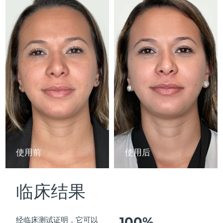
Advanced pore care essentials
以色列
预计送达日期
15/8/26
For healthy hair
18% PAP
护肤品
男士
意大利
预计送达日期
11/8/26
日本
预计送达日期
14/8/26
泽西岛
预计送达日期
16/8/26
全部购买
哈萨克斯坦
预计送达日期
13/8/26
FOREO APP
科威特
预计送达日期
11/8/26
关于我们
拉脱维亚
预计送达日期
11/8/26
使用前
使用后
黎巴嫩
预计送达日期
12/8/26
临床结果
立陶宛
预计送达日期
11/8/26
卢森堡
预计送达日期
11/8/26
100%
经临床测试证明，它可以