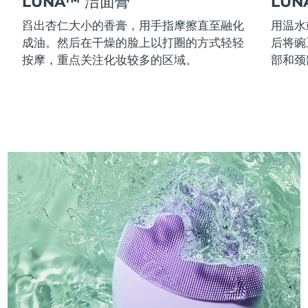
LUNA™ 洁面膏
LU
舀出杏仁大小的香膏，用手指摩擦直至融化
用温水
成油。然后在干燥的脸上以打圈的方式轻轻
后将豌
按摩，重点关注化妆较多的区域。
部和颈