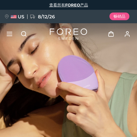
跳
查看所有FOREO产品
转
到
主
要
US
8/12/26
畅销品
内
容
新品
登录
语言
BREAKING NEWS
用户信息
English
Deutsch
Español
我的设备
FAQ™ Pure Beauty-Tech Elixir
Français
Italiano
Português
我的订单
Polski
Svenska
Русский
Türkçe
简体中文
繁體中文
我的地址
issa™ Teeth Whitening Set
我的订阅