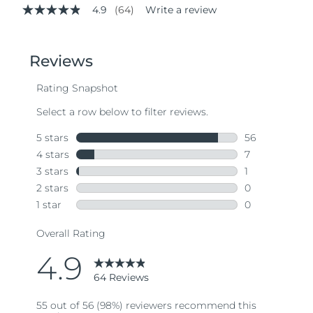
4.9
(64)
Write a review
4.9
out
of
5
stars,
average
rating
value.
Read
64
Reviews.
Same
page
link.