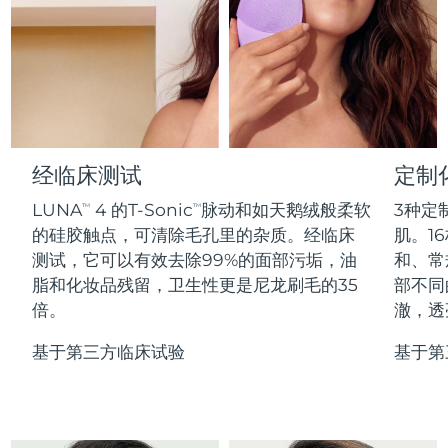
Professional IPL hair removal device
Microcurrent body toning
All hair treatments
All FAQ™ skincare
德国
预计送达日期
11/8/26
FAQ™产品
FAQ™产品
痘肌护理
眼部护理
直布罗陀
PEACH™ 2
LUNA™ 4 body
预计送达日期
15/8/26
FAQ™ products
All anti-aging treatments
All LED treatments
ESPADA™ 2 plus
BEAR™ 2 eyes & lips
IPL hair removal
Massaging body brush
All toning treatments
希腊
预计送达日期
11/8/26
Recurring acne LED therapy
Microcurrent line smoothing device
中国香港特别行政区
预计送达日期
12/8/26
经临床测试
定制
PEACH™ 2 go
SUPERCHARGED™ serum
护发
毛孔护理
ESPADA™ 2
IRIS™ 2
Travel-friendly IPL hair removal
Firming body serum
LUNA
4 的T-Sonic
脉动和如天鹅绒般柔软
3种定
TM
TM
匈牙利
LUNA™ 4 hair
预计送达日期
11/8/26
KIWI™ derma
Acne treatment device
Rejuvenating eye massager
NEW
的硅胶触点，可清除毛孔里的杂质。经临床
肌。16
2-in-1 LED scalp massager
Diamond microdermabrasion .
测试，它可以有效去除99%的面部污垢，油
和、常
冰岛
预计送达日期
12/8/26
PEACH™ Cooling Prep Gel
脂和化妆品残留，卫生性更是尼龙刷毛的35
部不同
ESPADA™ Blemish Solution
眼部护肤
牙齿美白
Cooling IPL hair removal gel
倍。
澈，透
印度尼西亚
预计送达日期
9/8/26
FLIP™ play advanced
KIWI™
Concentrated acne gel
Advanced eye care treatment
issa™ Teeth Whitening Set
LED light hairbrush
Blackhead remover
基于第三方临床试验
基于第
爱尔兰
预计送达日期
11/8/26
更多的
Dual LED + sonic device & 18% PAP gel
ESPADA™ 设备
眼部护理设备
马恩岛
预计送达日期
13/8/26
LUNA™ Dual-Peptide Scalp
KIWI™ 皮肤护理
All acne treatment devices
All revitalizing eye massagers
Serum
issa™ Teeth Whitening Gel