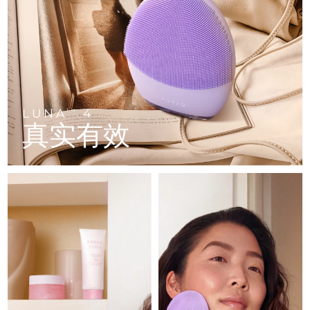
FAQ™ 101
FAQ™ 201
中国
LUNA™ 4 mini
面部提拉护理
预计送达日期
11/8/26
NEW
issa™ 4 smile
UFO™ 3 mini
Clinical anti-aging
LED mask
For young skin, T-zone
Premium anti-aging skincare
哥伦比亚
预计送达日期
15/8/26
Hybrid silicone sonic toothbrush
Red light therapy device for young skin
生发
肌肤年轻化
克罗地亚
预计送达日期
11/8/26
FAQ™ 102
FAQ™ 202
LUNA™ 4 go
BEAR™ 设备
FAQ™ 301
FAQ™ 501
issa™ 4 baby
UFO™ 3 go
Advanced clinical anti-aging
LED mask
For travel or gym bag
All premium facelift devices
NEW
塞浦路斯
预计送达日期
12/8/26
LED hair strengthening scalp massager
Full-Spectrum Red Light Therapy
For ages 0-3
Portable red light therapy
LUNA
4
TM
真实有效
捷克
预计送达日期
11/8/26
FAQ™ 103
FAQ™ 211
LUNA™ 护肤
保健品
FAQ™ Scalp Serum
FAQ™ 502
issa™ Teeth Whitening Set
面膜
Luxurious clinical anti-aging set
Anti-aging neck & décolleté LED mask
Premium cleansers & balm
丹麦
预计送达日期
11/8/26
Scalp recovery probiotic serum
Full-Spectrum Red Light Therapy
Dual LED + sonic device & 18% PAP gel
Rejuvenation & hydration
专业治疗
爱沙尼亚
预计送达日期
11/8/26
FAQ™ P1 Primer
FAQ™ 221
LUNA™ 设备
FAQ™护肤品
ISSA™ 设备
UFO™ 设备
Manuka honey primer
Anti-aging LED hand mask
芬兰
FAQ™ Red Light Serum
预计送达日期
11/8/26
All facial cleansing devices
All FAQ™ skincare
All silicone sonic toothbrushes
All deep facial hydration devices
法国
预计送达日期
11/8/26
脱毛
身体护理
FAQ™护肤品
FAQ™护肤品
PEACH™ 2 Pro Max
BEAR™ 2 body
FAQ™产品
FAQ™ skincare
法属波利尼西亚
预计送达日期
15/8/26
All FAQ™ skincare
All FAQ™ skincare