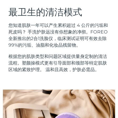
瑞典美肤护理
奥地利
预计送达日期
11/8/26
最卫生的清洁模式
巴林
预计送达日期
12/8/26
您知道肌肤一年可以产生累积超过 4 公斤的污垢和
面部清洁
紧致提拉
死皮吗？ 手洗护肤远没有你想象的净彻。FOREO
比利时
预计送达日期
11/8/26
全新推出的2合1洗脸仪，临床测试证明可有效去除
LUNA™ 4 套装
BEAR™ 2 套装
99%的污垢、油脂和化妆品残留物。
百慕大
预计送达日期
17/8/26
Anti-aging massage
Microcurrent toning
根据您的肌肤类型和问题区域提供量身定制的清洁
波斯尼亚和黑塞哥维那
预计送达日期
14/8/26
流程。塑颜操模式更有引导面部和颈部等特定肌肤
补水保湿
口腔护理
LUNA™ 4 Plus
BEAR™ 2 go
区域的紧致护理。 温和且高效，护肤必需品。
文莱
预计送达日期
16/8/26
UFO™ 3 套装
issa™ 4
Massage, LED heating
Microcurrent toning on-the-go
FAQ™ 抗老护理
Deep facial hydration
Hybrid silicone sonic toothbrush
保加利亚
预计送达日期
11/8/26
NEW
LUNA™ 4 Men
BEAR™ 2 eyes & lips
加拿大
预计送达日期
15/8/26
UFO™ 3 LED
issa™ 4 plus
For men, anti-aging massage
Microcurrent line smoothing device
Near-infrared and red light therapy
Smart hybrid silicone sonic toothbrush
智利
预计送达日期
15/8/26
device
抗老
LED治疗