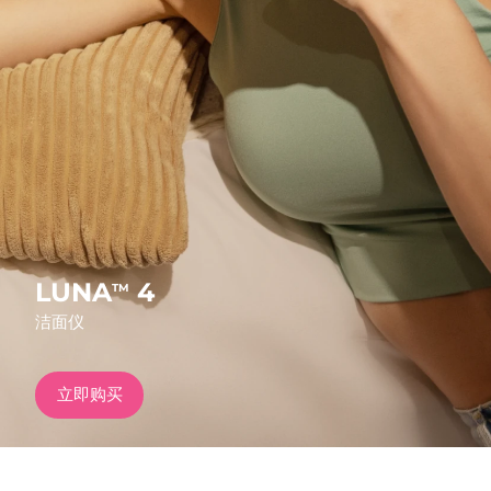
发货国家
美国
预计送达日期
12/8/26
FAQ™ Dual LED Panel
英国
预计送达日期
11/8/26
热门产品
西班牙
预计送达日期
11/8/26
澳大利亚
预计送达日期
14/8/26
法国
预计送达日期
11/8/26
LUNA
4
TM
特别优惠
畅销产品
洁面仪
德国
预计送达日期
11/8/26
加拿大
预计送达日期
15/8/26
立即购买
红光疗法
澳大利亚
预计送达日期
14/8/26