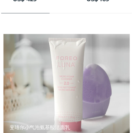
斐珞尔小气泡氨基酸洁面乳