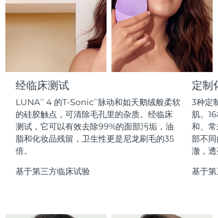
Professional IPL hair removal device
Microcurrent body toning
All hair treatments
All FAQ™ skincare
德国
预计送达日期
11/8/26
FAQ™产品
FAQ™产品
痘肌护理
眼部护理
直布罗陀
PEACH™ 2
LUNA™ 4 body
预计送达日期
15/8/26
FAQ™ products
All anti-aging treatments
All LED treatments
ESPADA™ 2 plus
BEAR™ 2 eyes & lips
IPL hair removal
Massaging body brush
All toning treatments
希腊
预计送达日期
11/8/26
Recurring acne LED therapy
Microcurrent line smoothing device
中国香港特别行政区
预计送达日期
12/8/26
经临床测试
定制
PEACH™ 2 go
SUPERCHARGED™ serum
护发
毛孔护理
ESPADA™ 2
IRIS™ 2
Travel-friendly IPL hair removal
Firming body serum
LUNA
4 的T-Sonic
脉动和如天鹅绒般柔软
3种定
TM
TM
匈牙利
LUNA™ 4 hair
预计送达日期
11/8/26
KIWI™ derma
Acne treatment device
Rejuvenating eye massager
NEW
的硅胶触点，可清除毛孔里的杂质。经临床
肌。16
2-in-1 LED scalp massager
Diamond microdermabrasion .
测试，它可以有效去除99%的面部污垢，油
和、常
冰岛
预计送达日期
12/8/26
PEACH™ Cooling Prep Gel
脂和化妆品残留，卫生性更是尼龙刷毛的35
部不同
ESPADA™ Blemish Solution
眼部护肤
牙齿美白
Cooling IPL hair removal gel
倍。
澈，透
印度尼西亚
预计送达日期
9/8/26
FLIP™ play advanced
KIWI™
Concentrated acne gel
Advanced eye care treatment
issa™ Teeth Whitening Set
LED light hairbrush
Blackhead remover
基于第三方临床试验
基于第
爱尔兰
预计送达日期
11/8/26
更多的
Dual LED + sonic device & 18% PAP gel
ESPADA™ 设备
眼部护理设备
马恩岛
预计送达日期
13/8/26
LUNA™ Dual-Peptide Scalp
KIWI™ 皮肤护理
All acne treatment devices
All revitalizing eye massagers
Serum
issa™ Teeth Whitening Gel