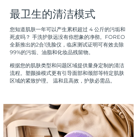
瑞典美肤护理
奥地利
预计送达日期
11/8/26
最卫生的清洁模式
巴林
预计送达日期
12/8/26
您知道肌肤一年可以产生累积超过 4 公斤的污垢和
面部清洁
紧致提拉
死皮吗？ 手洗护肤远没有你想象的净彻。FOREO
比利时
预计送达日期
11/8/26
全新推出的2合1洗脸仪，临床测试证明可有效去除
LUNA™ 4 套装
BEAR™ 2 套装
99%的污垢、油脂和化妆品残留物。
百慕大
预计送达日期
17/8/26
Anti-aging massage
Microcurrent toning
根据您的肌肤类型和问题区域提供量身定制的清洁
波斯尼亚和黑塞哥维那
预计送达日期
14/8/26
流程。塑颜操模式更有引导面部和颈部等特定肌肤
补水保湿
口腔护理
LUNA™ 4 Plus
BEAR™ 2 go
区域的紧致护理。 温和且高效，护肤必需品。
文莱
预计送达日期
16/8/26
UFO™ 3 套装
issa™ 4
Massage, LED heating
Microcurrent toning on-the-go
FAQ™ 抗老护理
Deep facial hydration
Hybrid silicone sonic toothbrush
保加利亚
预计送达日期
11/8/26
NEW
LUNA™ 4 Men
BEAR™ 2 eyes & lips
加拿大
预计送达日期
15/8/26
UFO™ 3 LED
issa™ 4 plus
For men, anti-aging massage
Microcurrent line smoothing device
Near-infrared and red light therapy
Smart hybrid silicone sonic toothbrush
智利
预计送达日期
15/8/26
device
抗老
LED治疗