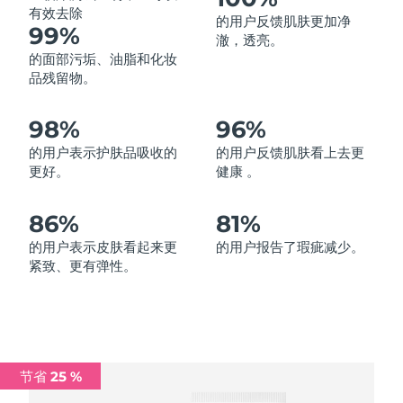
有效去除
的用户反馈肌肤更加净
中国澳门特别行政区
预计送达日期
13/8/26
99%
澈，透亮。
的面部污垢、油脂和化妆
马来西亚
预计送达日期
14/8/26
品残留物。
马耳他
预计送达日期
11/8/26
98%
96%
墨西哥
预计送达日期
15/8/26
的用户表示护肤品吸收的
的用户反馈肌肤看上去更
更好。
健康 。
摩纳哥
预计送达日期
12/8/26
86%
81%
荷兰
预计送达日期
11/8/26
的用户表示皮肤看起来更
的用户报告了瑕疵减少。
紧致、更有弹性。
新西兰
预计送达日期
11/8/26
挪威
预计送达日期
11/8/26
阿曼
预计送达日期
14/8/26
节省 25 %
菲律宾
预计送达日期
14/8/26