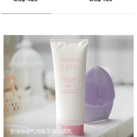
斐珞尔小气泡氨基酸洁面乳