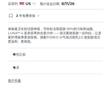
8/11/26
US
运送到:
预计送达日期:
阿拉伯联合酋长国
预计送达日期
12/8/26
2 年免费质保
如果您在2年质保期内发现任何非人为质量问题，
英国
预计送达日期
11/8/26
FOREO将免费为您更换产品。
体验最卫生的洁面神器，可轻松去除肌肤 99%的污垢和油脂。
LUNA™ 4 是美容界的全新力作——清洁紧致肌肤一步到位，让居
美国
预计送达日期
12/8/26
家护理效果更加惊艳。搭配FOREO 小气泡洁面乳2.0 使肌肤清洁
更温和、更彻底。
乌兹别克斯坦
预计送达日期
16/8/26
特别之处
越南
预计送达日期
17/8/26
96%的用户表示皮肤看起来更健康了。81%的用户表示瑕疵减
少了。
包含
去除深层污垢和油脂，皮肤不拔干。
LUNA™ 4
86%的用户表示皮肤看起来和感觉起来更紧致，更有弹性了。
用户手册
LUNA™ Micro-Foam Cleanser 2.0
滋养并保护皮肤免受自由基损伤。
USB 充电线
卫生性是尼龙刷毛的35倍。
旅行袋
快速操作指南
基本操作指南