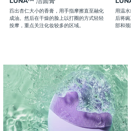
LUNA™ 洁面膏
LU
舀出杏仁大小的香膏，用手指摩擦直至融化
用温水
成油。然后在干燥的脸上以打圈的方式轻轻
后将豌
按摩，重点关注化妆较多的区域。
部和颈