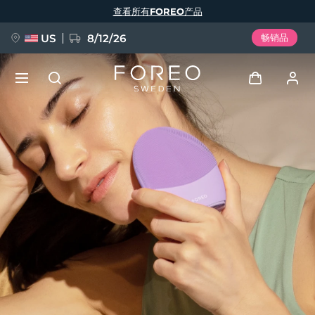
跳
查看所有FOREO产品
转
到
主
要
US
8/12/26
畅销品
内
容
新品
登录
语言
BREAKING NEWS
用户信息
English
Deutsch
Español
我的设备
FAQ™ Pure Beauty-Tech Elixir
Français
Italiano
Português
我的订单
Polski
Svenska
Русский
Türkçe
简体中文
繁體中文
我的地址
issa™ Teeth Whitening Set
我的订阅