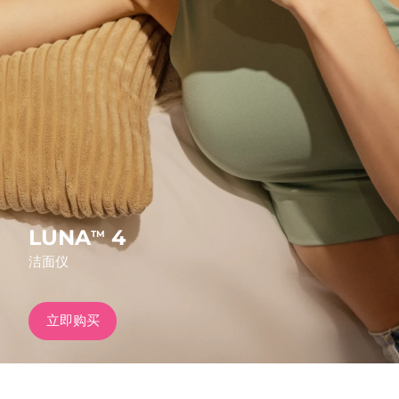
发货国家
美国
预计送达日期
12/8/26
FAQ™ Dual LED Panel
英国
预计送达日期
11/8/26
热门产品
西班牙
预计送达日期
11/8/26
澳大利亚
预计送达日期
14/8/26
法国
预计送达日期
11/8/26
LUNA
4
TM
特别优惠
畅销产品
洁面仪
德国
预计送达日期
11/8/26
加拿大
预计送达日期
15/8/26
立即购买
红光疗法
澳大利亚
预计送达日期
14/8/26