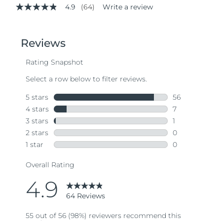
4.9
(64)
Write a review
4.9
out
of
5
stars,
average
rating
value.
Read
64
Reviews.
Same
page
link.