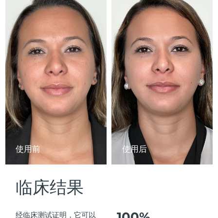
Advanced pore care essentials
以色列
预计送达日期
15/8/26
For healthy hair
18% PAP
护肤品
男士
意大利
预计送达日期
11/8/26
日本
预计送达日期
14/8/26
泽西岛
预计送达日期
16/8/26
全部购买
哈萨克斯坦
预计送达日期
13/8/26
FOREO APP
科威特
预计送达日期
11/8/26
关于我们
拉脱维亚
预计送达日期
11/8/26
使用前
使用后
黎巴嫩
预计送达日期
12/8/26
临床结果
立陶宛
预计送达日期
11/8/26
卢森堡
预计送达日期
11/8/26
100%
经临床测试证明，它可以