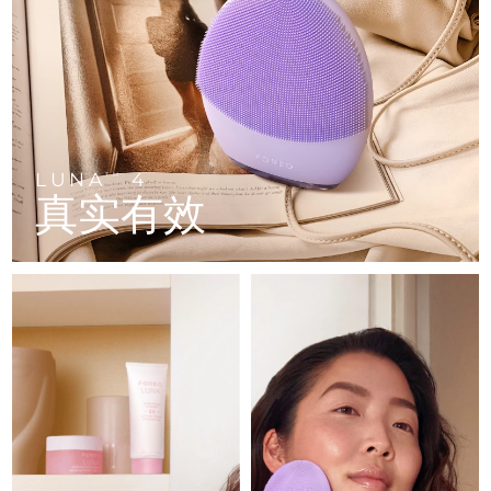
FAQ™ 101
FAQ™ 201
中国
LUNA™ 4 mini
面部提拉护理
预计送达日期
11/8/26
NEW
issa™ 4 smile
UFO™ 3 mini
Clinical anti-aging
LED mask
For young skin, T-zone
Premium anti-aging skincare
哥伦比亚
预计送达日期
15/8/26
Hybrid silicone sonic toothbrush
Red light therapy device for young skin
生发
肌肤年轻化
克罗地亚
预计送达日期
11/8/26
FAQ™ 102
FAQ™ 202
LUNA™ 4 go
BEAR™ 设备
FAQ™ 301
FAQ™ 501
issa™ 4 baby
UFO™ 3 go
Advanced clinical anti-aging
LED mask
For travel or gym bag
All premium facelift devices
NEW
塞浦路斯
预计送达日期
12/8/26
LED hair strengthening scalp massager
Full-Spectrum Red Light Therapy
For ages 0-3
Portable red light therapy
LUNA
4
TM
真实有效
捷克
预计送达日期
11/8/26
FAQ™ 103
FAQ™ 211
LUNA™ 护肤
保健品
FAQ™ Scalp Serum
FAQ™ 502
issa™ Teeth Whitening Set
面膜
Luxurious clinical anti-aging set
Anti-aging neck & décolleté LED mask
Premium cleansers & balm
丹麦
预计送达日期
11/8/26
Scalp recovery probiotic serum
Full-Spectrum Red Light Therapy
Dual LED + sonic device & 18% PAP gel
Rejuvenation & hydration
专业治疗
爱沙尼亚
预计送达日期
11/8/26
FAQ™ P1 Primer
FAQ™ 221
LUNA™ 设备
FAQ™护肤品
ISSA™ 设备
UFO™ 设备
Manuka honey primer
Anti-aging LED hand mask
芬兰
FAQ™ Red Light Serum
预计送达日期
11/8/26
All facial cleansing devices
All FAQ™ skincare
All silicone sonic toothbrushes
All deep facial hydration devices
法国
预计送达日期
11/8/26
脱毛
身体护理
FAQ™护肤品
FAQ™护肤品
PEACH™ 2 Pro Max
BEAR™ 2 body
FAQ™产品
FAQ™ skincare
法属波利尼西亚
预计送达日期
15/8/26
All FAQ™ skincare
All FAQ™ skincare