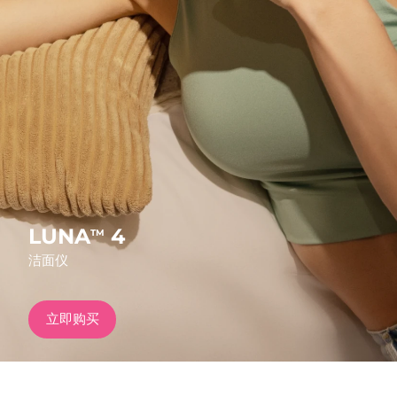
发货国家
美国
预计送达日期
8/12/26
FAQ™ Dual LED Panel
英国
预计送达日期
8/11/26
热门产品
西班牙
预计送达日期
8/11/26
澳大利亚
预计送达日期
8/14/26
法国
预计送达日期
8/11/26
LUNA
4
TM
特别优惠
畅销产品
洁面仪
德国
预计送达日期
8/11/26
加拿大
预计送达日期
8/15/26
立即购买
红光疗法
澳大利亚
预计送达日期
8/14/26