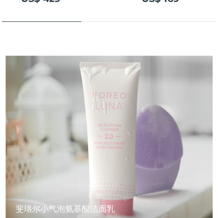
斐珞尔小气泡氨基酸洁面乳