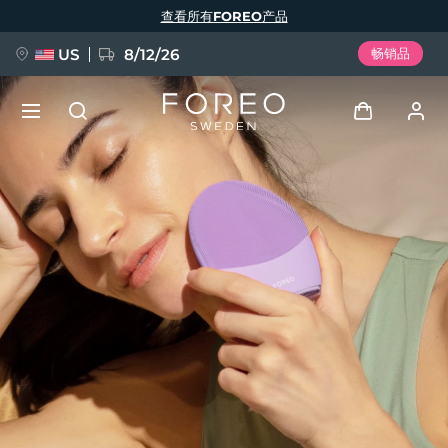
跳
查看所有FOREO产品
转
到
主
要
US
8/12/26
畅销品
内
容
新品
登录
语言
BREAKING NEWS
用户信息
English
Deutsch
Español
我的设备
FAQ™ Pure Beauty-Tech Elixir
Français
Italiano
Português
我的订单
Polski
Svenska
Русский
Türkçe
简体中文
繁體中文
我的地址
issa™ Teeth Whitening Set
我的订阅