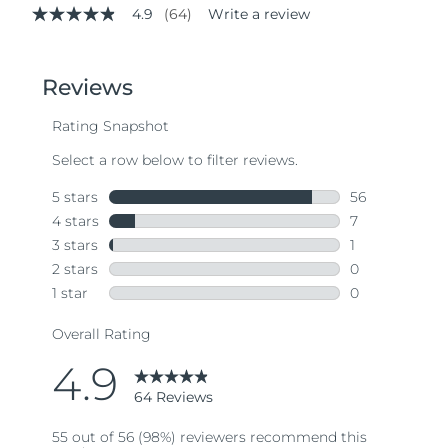
4.9
(64)
Write a review
4.9
out
of
5
stars,
average
rating
value.
Read
64
Reviews.
Same
page
link.