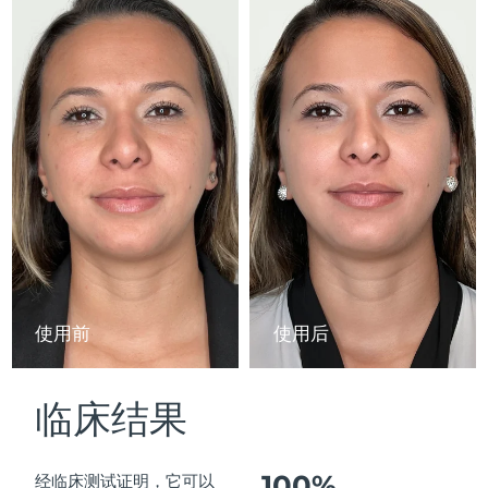
Advanced pore care essentials
以色列
预计送达日期
8/15/26
For healthy hair
18% PAP
护肤品
男士
意大利
预计送达日期
8/11/26
日本
预计送达日期
8/14/26
泽西岛
预计送达日期
8/16/26
全部购买
哈萨克斯坦
预计送达日期
8/13/26
FOREO APP
科威特
预计送达日期
8/11/26
关于我们
拉脱维亚
预计送达日期
8/11/26
使用前
使用后
黎巴嫩
预计送达日期
8/12/26
临床结果
立陶宛
预计送达日期
8/11/26
卢森堡
预计送达日期
8/11/26
100%
经临床测试证明，它可以