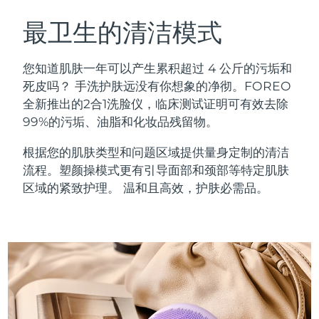
瑞典美肤护理
奥地利
预计送达日期
8/11/26
最卫生的清洁模式
巴林
预计送达日期
8/12/26
您知道肌肤一年可以产生累积超过 4 公斤的污垢和
面部清洁
紧致提拉
死皮吗？ 手洗护肤远没有你想象的净彻。FOREO
比利时
预计送达日期
8/11/26
全新推出的2合1洗脸仪，临床测试证明可有效去除
LUNA™ 4 套装
BEAR™ 2 套装
99%的污垢、油脂和化妆品残留物。
百慕大
预计送达日期
8/17/26
Anti-aging massage
Microcurrent toning
根据您的肌肤类型和问题区域提供量身定制的清洁
波斯尼亚和黑塞哥维那
预计送达日期
8/14/26
流程。塑颜操模式更有引导面部和颈部等特定肌肤
补水保湿
口腔护理
LUNA™ 4 Plus
BEAR™ 2 go
区域的紧致护理。 温和且高效，护肤必需品。
文莱
预计送达日期
8/16/26
UFO™ 3 套装
issa™ 4
Massage, LED heating
Microcurrent toning on-the-go
FAQ™ 抗老护理
Deep facial hydration
Hybrid silicone sonic toothbrush
保加利亚
预计送达日期
8/11/26
NEW
LUNA™ 4 Men
BEAR™ 2 eyes & lips
加拿大
预计送达日期
8/15/26
UFO™ 3 LED
issa™ 4 plus
For men, anti-aging massage
Microcurrent line smoothing device
Near-infrared and red light therapy
Smart hybrid silicone sonic toothbrush
智利
预计送达日期
8/15/26
device
抗老
LED治疗