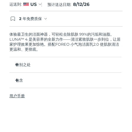
8/12/26
US
运送到:
预计送达日期:
阿拉伯联合酋长国
预计送达日期
8/12/26
2 年免费质保
如果您在2年质保期内发现任何非人为质量问题，
英国
预计送达日期
8/11/26
FOREO将免费为您更换产品。
体验最卫生的洁面神器，可轻松去除肌肤 99%的污垢和油脂。
LUNA™ 4 是美容界的全新力作——清洁紧致肌肤一步到位，让居
美国
预计送达日期
8/12/26
家护理效果更加惊艳。搭配FOREO 小气泡洁面乳2.0 使肌肤清洁
更温和、更彻底。
乌兹别克斯坦
预计送达日期
8/16/26
特别之处
越南
预计送达日期
8/17/26
96%的用户表示皮肤看起来更健康了。81%的用户表示瑕疵减
少了。
包含
去除深层污垢和油脂，皮肤不拔干。
LUNA™ 4
86%的用户表示皮肤看起来和感觉起来更紧致，更有弹性了。
用户手册
LUNA™ Micro-Foam Cleanser 2.0
滋养并保护皮肤免受自由基损伤。
USB 充电线
卫生性是尼龙刷毛的35倍。
旅行袋
快速操作指南
基本操作指南