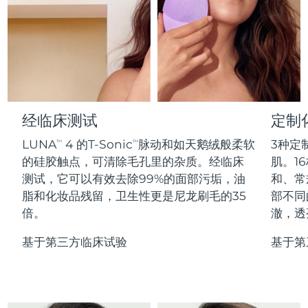
Professional IPL hair removal device
Microcurrent body toning
All hair treatments
All FAQ™ skincare
德国
预计送达日期
8/11/26
FAQ™产品
FAQ™产品
痘肌护理
眼部护理
直布罗陀
PEACH™ 2
LUNA™ 4 body
预计送达日期
8/15/26
FAQ™ products
All anti-aging treatments
All LED treatments
ESPADA™ 2 plus
BEAR™ 2 eyes & lips
IPL hair removal
Massaging body brush
All toning treatments
希腊
预计送达日期
8/11/26
Recurring acne LED therapy
Microcurrent line smoothing device
中国香港特别行政区
预计送达日期
8/12/26
经临床测试
定制
PEACH™ 2 go
SUPERCHARGED™ serum
护发
毛孔护理
ESPADA™ 2
IRIS™ 2
Travel-friendly IPL hair removal
Firming body serum
LUNA
4 的T-Sonic
脉动和如天鹅绒般柔软
3种定
TM
TM
匈牙利
LUNA™ 4 hair
预计送达日期
8/11/26
KIWI™ derma
Acne treatment device
Rejuvenating eye massager
NEW
的硅胶触点，可清除毛孔里的杂质。经临床
肌。16
2-in-1 LED scalp massager
Diamond microdermabrasion .
测试，它可以有效去除99%的面部污垢，油
和、常
冰岛
预计送达日期
8/12/26
PEACH™ Cooling Prep Gel
脂和化妆品残留，卫生性更是尼龙刷毛的35
部不同
ESPADA™ Blemish Solution
眼部护肤
牙齿美白
Cooling IPL hair removal gel
倍。
澈，透
印度尼西亚
预计送达日期
8/9/26
FLIP™ play advanced
KIWI™
Concentrated acne gel
Advanced eye care treatment
issa™ Teeth Whitening Set
LED light hairbrush
Blackhead remover
基于第三方临床试验
基于第
爱尔兰
预计送达日期
8/11/26
更多的
Dual LED + sonic device & 18% PAP gel
ESPADA™ 设备
眼部护理设备
马恩岛
预计送达日期
8/13/26
LUNA™ Dual-Peptide Scalp
KIWI™ 皮肤护理
All acne treatment devices
All revitalizing eye massagers
Serum
issa™ Teeth Whitening Gel