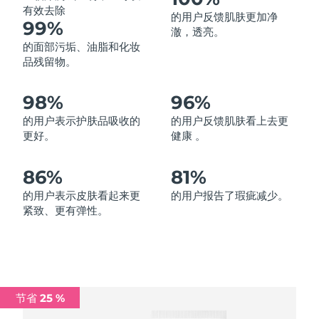
有效去除
的用户反馈肌肤更加净
中国澳门特别行政区
预计送达日期
8/13/26
99%
澈，透亮。
的面部污垢、油脂和化妆
马来西亚
预计送达日期
8/14/26
品残留物。
马耳他
预计送达日期
8/11/26
98%
96%
墨西哥
预计送达日期
8/15/26
的用户表示护肤品吸收的
的用户反馈肌肤看上去更
更好。
健康 。
摩纳哥
预计送达日期
8/12/26
86%
81%
荷兰
预计送达日期
8/11/26
的用户表示皮肤看起来更
的用户报告了瑕疵减少。
紧致、更有弹性。
新西兰
预计送达日期
8/11/26
挪威
预计送达日期
8/11/26
阿曼
预计送达日期
8/14/26
节省 25 %
菲律宾
预计送达日期
8/14/26