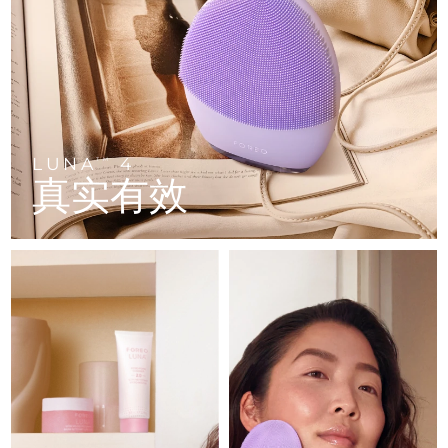
FAQ™ 101
FAQ™ 201
中国
LUNA™ 4 mini
面部提拉护理
预计送达日期
8/11/26
NEW
issa™ 4 smile
UFO™ 3 mini
Clinical anti-aging
LED mask
For young skin, T-zone
Premium anti-aging skincare
哥伦比亚
预计送达日期
8/15/26
Hybrid silicone sonic toothbrush
Red light therapy device for young skin
生发
肌肤年轻化
克罗地亚
预计送达日期
8/11/26
FAQ™ 102
FAQ™ 202
LUNA™ 4 go
BEAR™ 设备
FAQ™ 301
FAQ™ 501
issa™ 4 baby
UFO™ 3 go
Advanced clinical anti-aging
LED mask
For travel or gym bag
All premium facelift devices
NEW
塞浦路斯
预计送达日期
8/12/26
LED hair strengthening scalp massager
Full-Spectrum Red Light Therapy
For ages 0-3
Portable red light therapy
LUNA
4
TM
真实有效
捷克
预计送达日期
8/11/26
FAQ™ 103
FAQ™ 211
LUNA™ 护肤
保健品
FAQ™ Scalp Serum
FAQ™ 502
issa™ Teeth Whitening Set
面膜
Luxurious clinical anti-aging set
Anti-aging neck & décolleté LED mask
Premium cleansers & balm
丹麦
预计送达日期
8/11/26
Scalp recovery probiotic serum
Full-Spectrum Red Light Therapy
Dual LED + sonic device & 18% PAP gel
Rejuvenation & hydration
专业治疗
爱沙尼亚
预计送达日期
8/11/26
FAQ™ P1 Primer
FAQ™ 221
LUNA™ 设备
FAQ™护肤品
ISSA™ 设备
UFO™ 设备
Manuka honey primer
Anti-aging LED hand mask
芬兰
FAQ™ Red Light Serum
预计送达日期
8/11/26
All facial cleansing devices
All FAQ™ skincare
All silicone sonic toothbrushes
All deep facial hydration devices
法国
预计送达日期
8/11/26
脱毛
身体护理
FAQ™护肤品
FAQ™护肤品
PEACH™ 2 Pro Max
BEAR™ 2 body
FAQ™产品
FAQ™ skincare
法属波利尼西亚
预计送达日期
8/15/26
All FAQ™ skincare
All FAQ™ skincare