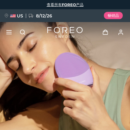
跳
查看所有FOREO产品
转
到
主
要
US
8/12/26
畅销品
内
容
新品
登录
语言
BREAKING NEWS
用户信息
English
Deutsch
Español
我的设备
FAQ™ Pure Beauty-Tech Elixir
Français
Italiano
Português
我的订单
Polski
Svenska
Русский
Türkçe
简体中文
繁體中文
我的地址
issa™ Teeth Whitening Set
我的订阅