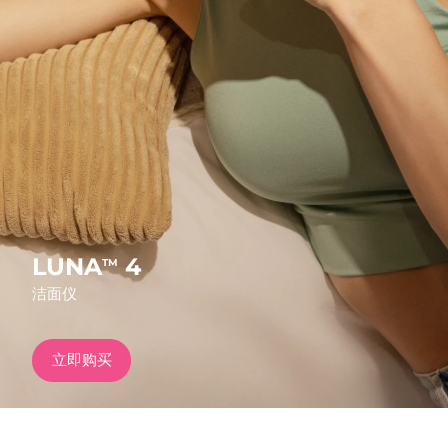
发货国家
美国
预计送达日期
12/8/26
FAQ™ Dual LED Panel
英国
预计送达日期
11/8/26
热门产品
西班牙
预计送达日期
11/8/26
澳大利亚
预计送达日期
14/8/26
法国
预计送达日期
11/8/26
LUNA
4
TM
特别优惠
畅销产品
洁面仪
德国
预计送达日期
11/8/26
加拿大
预计送达日期
15/8/26
立即购买
红光疗法
澳大利亚
预计送达日期
14/8/26