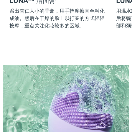
LUNA™ 洁面膏
LU
舀出杏仁大小的香膏，用手指摩擦直至融化
用温水
成油。然后在干燥的脸上以打圈的方式轻轻
后将豌
按摩，重点关注化妆较多的区域。
部和颈