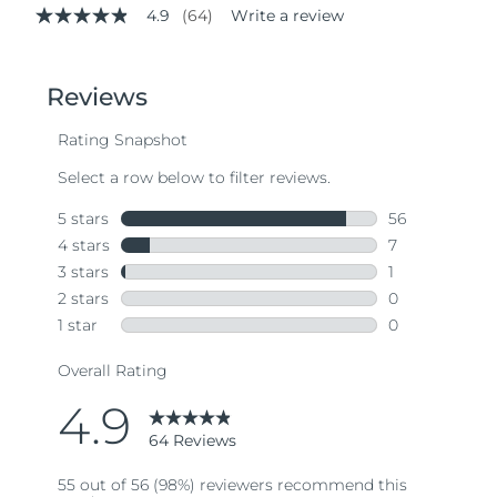
4.9
(64)
Write a review
4.9
out
of
5
stars,
average
rating
value.
Read
64
Reviews.
Same
page
link.