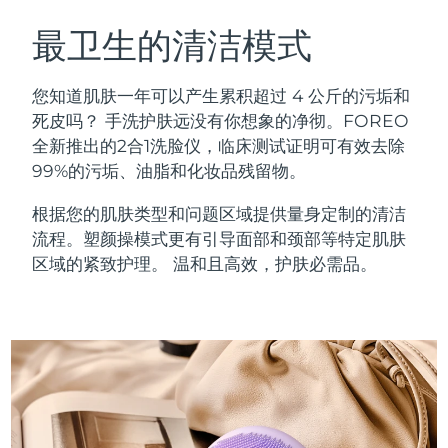
瑞典美肤护理
奥地利
预计送达日期
11/8/26
最卫生的清洁模式
巴林
预计送达日期
12/8/26
您知道肌肤一年可以产生累积超过 4 公斤的污垢和
面部清洁
紧致提拉
死皮吗？ 手洗护肤远没有你想象的净彻。FOREO
比利时
预计送达日期
11/8/26
全新推出的2合1洗脸仪，临床测试证明可有效去除
LUNA™ 4 套装
BEAR™ 2 套装
99%的污垢、油脂和化妆品残留物。
百慕大
预计送达日期
17/8/26
Anti-aging massage
Microcurrent toning
根据您的肌肤类型和问题区域提供量身定制的清洁
波斯尼亚和黑塞哥维那
预计送达日期
14/8/26
流程。塑颜操模式更有引导面部和颈部等特定肌肤
补水保湿
口腔护理
LUNA™ 4 Plus
BEAR™ 2 go
区域的紧致护理。 温和且高效，护肤必需品。
文莱
预计送达日期
16/8/26
UFO™ 3 套装
issa™ 4
Massage, LED heating
Microcurrent toning on-the-go
FAQ™ 抗老护理
Deep facial hydration
Hybrid silicone sonic toothbrush
保加利亚
预计送达日期
11/8/26
NEW
LUNA™ 4 Men
BEAR™ 2 eyes & lips
加拿大
预计送达日期
15/8/26
UFO™ 3 LED
issa™ 4 plus
For men, anti-aging massage
Microcurrent line smoothing device
Near-infrared and red light therapy
Smart hybrid silicone sonic toothbrush
智利
预计送达日期
15/8/26
device
抗老
LED治疗