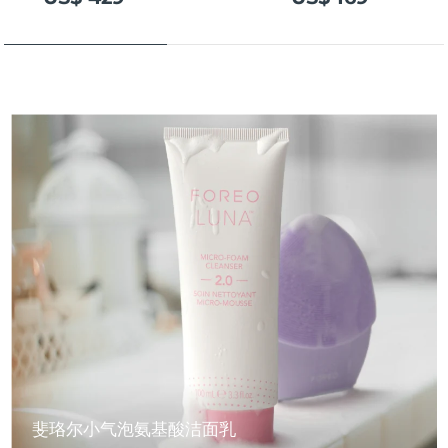
斐珞尔小气泡氨基酸洁面乳