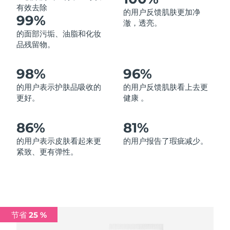
有效去除
的用户反馈肌肤更加净
中国澳门特别行政区
预计送达日期
13/8/26
99%
澈，透亮。
的面部污垢、油脂和化妆
马来西亚
预计送达日期
14/8/26
品残留物。
马耳他
预计送达日期
11/8/26
98%
96%
墨西哥
预计送达日期
15/8/26
的用户表示护肤品吸收的
的用户反馈肌肤看上去更
更好。
健康 。
摩纳哥
预计送达日期
12/8/26
86%
81%
荷兰
预计送达日期
11/8/26
的用户表示皮肤看起来更
的用户报告了瑕疵减少。
紧致、更有弹性。
新西兰
预计送达日期
11/8/26
挪威
预计送达日期
11/8/26
阿曼
预计送达日期
14/8/26
节省 25 %
菲律宾
预计送达日期
14/8/26