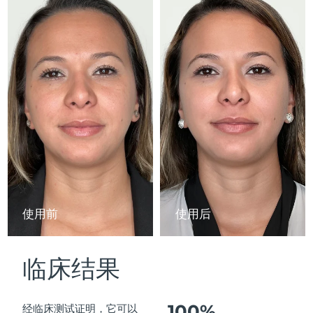
Advanced pore care essentials
以色列
预计送达日期
15/8/26
For healthy hair
18% PAP
护肤品
男士
意大利
预计送达日期
11/8/26
日本
预计送达日期
14/8/26
泽西岛
预计送达日期
16/8/26
全部购买
哈萨克斯坦
预计送达日期
13/8/26
FOREO APP
科威特
预计送达日期
11/8/26
关于我们
拉脱维亚
预计送达日期
11/8/26
使用前
使用后
黎巴嫩
预计送达日期
12/8/26
临床结果
立陶宛
预计送达日期
11/8/26
卢森堡
预计送达日期
11/8/26
100%
经临床测试证明，它可以