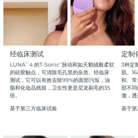
Professional IPL hair removal device
Microcurrent body toning
All hair treatments
All FAQ™ skincare
德国
预计送达日期
11/8/26
FAQ™产品
FAQ™产品
痘肌护理
眼部护理
直布罗陀
PEACH™ 2
LUNA™ 4 body
预计送达日期
15/8/26
FAQ™ products
All anti-aging treatments
All LED treatments
ESPADA™ 2 plus
BEAR™ 2 eyes & lips
IPL hair removal
Massaging body brush
All toning treatments
希腊
预计送达日期
11/8/26
Recurring acne LED therapy
Microcurrent line smoothing device
中国香港特别行政区
预计送达日期
12/8/26
经临床测试
定制
PEACH™ 2 go
SUPERCHARGED™ serum
护发
毛孔护理
ESPADA™ 2
IRIS™ 2
Travel-friendly IPL hair removal
Firming body serum
LUNA
4 的T-Sonic
脉动和如天鹅绒般柔软
3种定
TM
TM
匈牙利
LUNA™ 4 hair
预计送达日期
11/8/26
KIWI™ derma
Acne treatment device
Rejuvenating eye massager
NEW
的硅胶触点，可清除毛孔里的杂质。经临床
肌。16
2-in-1 LED scalp massager
Diamond microdermabrasion .
测试，它可以有效去除99%的面部污垢，油
和、常
冰岛
预计送达日期
12/8/26
PEACH™ Cooling Prep Gel
脂和化妆品残留，卫生性更是尼龙刷毛的35
部不同
ESPADA™ Blemish Solution
眼部护肤
牙齿美白
Cooling IPL hair removal gel
倍。
澈，透
印度尼西亚
预计送达日期
9/8/26
FLIP™ play advanced
KIWI™
Concentrated acne gel
Advanced eye care treatment
issa™ Teeth Whitening Set
LED light hairbrush
Blackhead remover
基于第三方临床试验
基于第
爱尔兰
预计送达日期
11/8/26
更多的
Dual LED + sonic device & 18% PAP gel
ESPADA™ 设备
眼部护理设备
马恩岛
预计送达日期
13/8/26
LUNA™ Dual-Peptide Scalp
KIWI™ 皮肤护理
All acne treatment devices
All revitalizing eye massagers
Serum
issa™ Teeth Whitening Gel