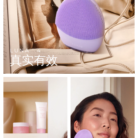
FAQ™ 101
FAQ™ 201
中国
LUNA™ 4 mini
面部提拉护理
预计送达日期
11/8/26
NEW
issa™ 4 smile
UFO™ 3 mini
Clinical anti-aging
LED mask
For young skin, T-zone
Premium anti-aging skincare
哥伦比亚
预计送达日期
15/8/26
Hybrid silicone sonic toothbrush
Red light therapy device for young skin
生发
肌肤年轻化
克罗地亚
预计送达日期
11/8/26
FAQ™ 102
FAQ™ 202
LUNA™ 4 go
BEAR™ 设备
FAQ™ 301
FAQ™ 501
issa™ 4 baby
UFO™ 3 go
Advanced clinical anti-aging
LED mask
For travel or gym bag
All premium facelift devices
NEW
塞浦路斯
预计送达日期
12/8/26
LED hair strengthening scalp massager
Full-Spectrum Red Light Therapy
For ages 0-3
Portable red light therapy
LUNA
4
TM
真实有效
捷克
预计送达日期
11/8/26
FAQ™ 103
FAQ™ 211
LUNA™ 护肤
保健品
FAQ™ Scalp Serum
FAQ™ 502
issa™ Teeth Whitening Set
面膜
Luxurious clinical anti-aging set
Anti-aging neck & décolleté LED mask
Premium cleansers & balm
丹麦
预计送达日期
11/8/26
Scalp recovery probiotic serum
Full-Spectrum Red Light Therapy
Dual LED + sonic device & 18% PAP gel
Rejuvenation & hydration
专业治疗
爱沙尼亚
预计送达日期
11/8/26
FAQ™ P1 Primer
FAQ™ 221
LUNA™ 设备
FAQ™护肤品
ISSA™ 设备
UFO™ 设备
Manuka honey primer
Anti-aging LED hand mask
芬兰
FAQ™ Red Light Serum
预计送达日期
11/8/26
All facial cleansing devices
All FAQ™ skincare
All silicone sonic toothbrushes
All deep facial hydration devices
法国
预计送达日期
11/8/26
脱毛
身体护理
FAQ™护肤品
FAQ™护肤品
PEACH™ 2 Pro Max
BEAR™ 2 body
FAQ™产品
FAQ™ skincare
法属波利尼西亚
预计送达日期
15/8/26
All FAQ™ skincare
All FAQ™ skincare