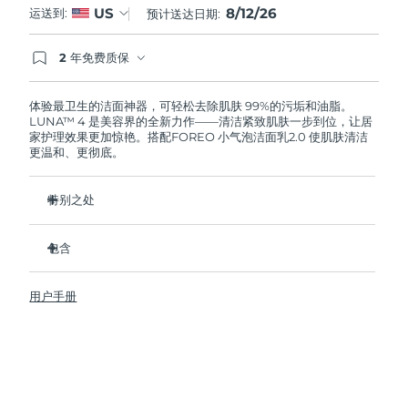
8/12/26
US
运送到:
预计送达日期:
阿拉伯联合酋长国
预计送达日期
12/8/26
2 年免费质保
如果您在2年质保期内发现任何非人为质量问题，
英国
预计送达日期
11/8/26
FOREO将免费为您更换产品。
体验最卫生的洁面神器，可轻松去除肌肤 99%的污垢和油脂。
LUNA™ 4 是美容界的全新力作——清洁紧致肌肤一步到位，让居
美国
预计送达日期
12/8/26
家护理效果更加惊艳。搭配FOREO 小气泡洁面乳2.0 使肌肤清洁
更温和、更彻底。
乌兹别克斯坦
预计送达日期
16/8/26
特别之处
越南
预计送达日期
17/8/26
96%的用户表示皮肤看起来更健康了。81%的用户表示瑕疵减
少了。
包含
去除深层污垢和油脂，皮肤不拔干。
LUNA™ 4
86%的用户表示皮肤看起来和感觉起来更紧致，更有弹性了。
用户手册
LUNA™ Micro-Foam Cleanser 2.0
滋养并保护皮肤免受自由基损伤。
USB 充电线
卫生性是尼龙刷毛的35倍。
旅行袋
快速操作指南
基本操作指南