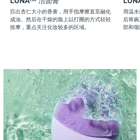
LUNA™ 洁面膏
LU
舀出杏仁大小的香膏，用手指摩擦直至融化
用温水
成油。然后在干燥的脸上以打圈的方式轻轻
后将豌
按摩，重点关注化妆较多的区域。
部和颈