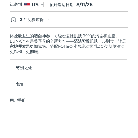
8/11/26
US
运送到:
预计送达日期:
阿拉伯联合酋长国
预计送达日期
12/08/2026
2 年免费质保
如果您在2年质保期内发现任何非人为质量问题，
英国
预计送达日期
11/08/2026
FOREO将免费为您更换产品。
体验最卫生的洁面神器，可轻松去除肌肤 99%的污垢和油脂。
LUNA™ 4 是美容界的全新力作——清洁紧致肌肤一步到位，让居
美国
预计送达日期
12/08/2026
家护理效果更加惊艳。搭配FOREO 小气泡洁面乳2.0 使肌肤清洁
更温和、更彻底。
乌兹别克斯坦
预计送达日期
16/08/2026
特别之处
越南
预计送达日期
17/08/2026
96%的用户表示皮肤看起来更健康了。81%的用户表示瑕疵减
少了。
包含
去除深层污垢和油脂，皮肤不拔干。
LUNA™ 4
86%的用户表示皮肤看起来和感觉起来更紧致，更有弹性了。
用户手册
LUNA™ Micro-Foam Cleanser 2.0
滋养并保护皮肤免受自由基损伤。
USB 充电线
卫生性是尼龙刷毛的35倍。
旅行袋
快速操作指南
基本操作指南