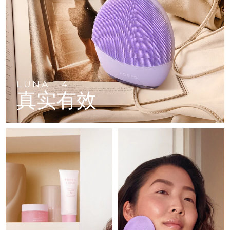
FAQ™ 101
FAQ™ 201
中国
LUNA™ 4 mini
面部提拉护理
预计送达日期
11/08/2026
NEW
issa™ 4 smile
UFO™ 3 mini
Clinical anti-aging
LED mask
For young skin, T-zone
Premium anti-aging skincare
哥伦比亚
预计送达日期
15/08/2026
Hybrid silicone sonic toothbrush
Red light therapy device for young skin
生发
肌肤年轻化
克罗地亚
预计送达日期
11/08/2026
FAQ™ 102
FAQ™ 202
LUNA™ 4 go
BEAR™ 设备
FAQ™ 301
FAQ™ 501
issa™ 4 baby
UFO™ 3 go
Advanced clinical anti-aging
LED mask
For travel or gym bag
All premium facelift devices
NEW
塞浦路斯
预计送达日期
12/08/2026
LED hair strengthening scalp massager
Full-Spectrum Red Light Therapy
For ages 0-3
Portable red light therapy
LUNA
4
TM
真实有效
捷克
预计送达日期
11/08/2026
FAQ™ 103
FAQ™ 211
LUNA™ 护肤
保健品
FAQ™ Scalp Serum
FAQ™ 502
issa™ Teeth Whitening Set
面膜
Luxurious clinical anti-aging set
Anti-aging neck & décolleté LED mask
Premium cleansers & balm
丹麦
预计送达日期
11/08/2026
Scalp recovery probiotic serum
Full-Spectrum Red Light Therapy
Dual LED + sonic device & 18% PAP gel
Rejuvenation & hydration
专业治疗
爱沙尼亚
预计送达日期
11/08/2026
FAQ™ P1 Primer
FAQ™ 221
LUNA™ 设备
FAQ™护肤品
ISSA™ 设备
UFO™ 设备
Manuka honey primer
Anti-aging LED hand mask
芬兰
FAQ™ Red Light Serum
预计送达日期
11/08/2026
All facial cleansing devices
All FAQ™ skincare
All silicone sonic toothbrushes
All deep facial hydration devices
法国
预计送达日期
11/08/2026
脱毛
身体护理
FAQ™护肤品
FAQ™护肤品
PEACH™ 2 Pro Max
BEAR™ 2 body
FAQ™产品
FAQ™ skincare
法属波利尼西亚
预计送达日期
15/08/2026
All FAQ™ skincare
All FAQ™ skincare