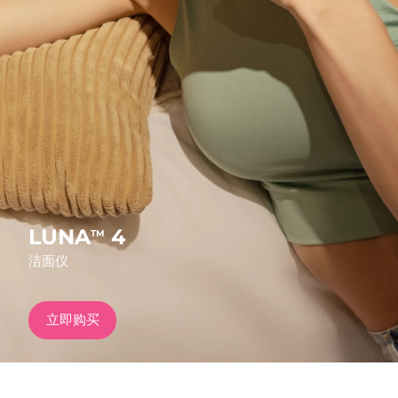
发货国家
美国
预计送达日期
12/08/2026
FAQ™ Dual LED Panel
英国
预计送达日期
11/08/2026
热门产品
西班牙
预计送达日期
11/08/2026
澳大利亚
预计送达日期
14/08/2026
法国
预计送达日期
11/08/2026
LUNA
4
TM
特别优惠
畅销产品
洁面仪
德国
预计送达日期
11/08/2026
加拿大
预计送达日期
15/08/2026
立即购买
红光疗法
澳大利亚
预计送达日期
14/08/2026