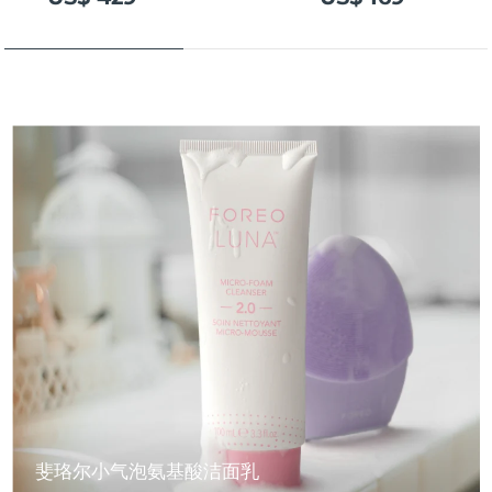
斐珞尔小气泡氨基酸洁面乳