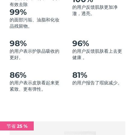
有效去除
的用户反馈肌肤更加净
中国澳门特别行政区
预计送达日期
13/08/2026
99%
澈，透亮。
的面部污垢、油脂和化妆
马来西亚
预计送达日期
14/08/2026
品残留物。
马耳他
预计送达日期
11/08/2026
98%
96%
墨西哥
预计送达日期
15/08/2026
的用户表示护肤品吸收的
的用户反馈肌肤看上去更
更好。
健康 。
摩纳哥
预计送达日期
12/08/2026
86%
81%
荷兰
预计送达日期
11/08/2026
的用户表示皮肤看起来更
的用户报告了瑕疵减少。
紧致、更有弹性。
新西兰
预计送达日期
11/08/2026
挪威
预计送达日期
11/08/2026
阿曼
预计送达日期
14/08/2026
节省 25 %
菲律宾
预计送达日期
14/08/2026