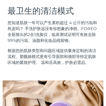
瑞典美肤护理
奥地利
预计送达日期
11/08/2026
最卫生的清洁模式
巴林
预计送达日期
12/08/2026
您知道肌肤一年可以产生累积超过 4 公斤的污垢和
面部清洁
紧致提拉
死皮吗？ 手洗护肤远没有你想象的净彻。FOREO
比利时
预计送达日期
11/08/2026
全新推出的2合1洗脸仪，临床测试证明可有效去除
LUNA™ 4 套装
BEAR™ 2 套装
99%的污垢、油脂和化妆品残留物。
百慕大
预计送达日期
17/08/2026
Anti-aging massage
Microcurrent toning
根据您的肌肤类型和问题区域提供量身定制的清洁
波斯尼亚和黑塞哥维那
预计送达日期
14/08/2026
流程。塑颜操模式更有引导面部和颈部等特定肌肤
补水保湿
口腔护理
LUNA™ 4 Plus
BEAR™ 2 go
区域的紧致护理。 温和且高效，护肤必需品。
文莱
预计送达日期
16/08/2026
UFO™ 3 套装
issa™ 4
Massage, LED heating
Microcurrent toning on-the-go
FAQ™ 抗老护理
Deep facial hydration
Hybrid silicone sonic toothbrush
保加利亚
预计送达日期
11/08/2026
NEW
LUNA™ 4 Men
BEAR™ 2 eyes & lips
加拿大
预计送达日期
15/08/2026
UFO™ 3 LED
issa™ 4 plus
For men, anti-aging massage
Microcurrent line smoothing device
Near-infrared and red light therapy
Smart hybrid silicone sonic toothbrush
智利
预计送达日期
15/08/2026
device
抗老
LED治疗