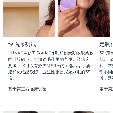
Professional IPL hair removal device
Microcurrent body toning
All hair treatments
All FAQ™ skincare
德国
预计送达日期
11/08/2026
FAQ™产品
FAQ™产品
痘肌护理
眼部护理
直布罗陀
PEACH™ 2
LUNA™ 4 body
预计送达日期
15/08/2026
FAQ™ products
All anti-aging treatments
All LED treatments
ESPADA™ 2 plus
BEAR™ 2 eyes & lips
IPL hair removal
Massaging body brush
All toning treatments
希腊
预计送达日期
11/08/2026
Recurring acne LED therapy
Microcurrent line smoothing device
中国香港特别行政区
预计送达日期
12/08/2026
经临床测试
定制
PEACH™ 2 go
SUPERCHARGED™ serum
护发
毛孔护理
ESPADA™ 2
IRIS™ 2
Travel-friendly IPL hair removal
Firming body serum
LUNA
4 的T-Sonic
脉动和如天鹅绒般柔软
3种定
TM
TM
匈牙利
LUNA™ 4 hair
预计送达日期
11/08/2026
KIWI™ derma
Acne treatment device
Rejuvenating eye massager
NEW
的硅胶触点，可清除毛孔里的杂质。经临床
肌。16
2-in-1 LED scalp massager
Diamond microdermabrasion .
测试，它可以有效去除99%的面部污垢，油
和、常
冰岛
预计送达日期
12/08/2026
PEACH™ Cooling Prep Gel
脂和化妆品残留，卫生性更是尼龙刷毛的35
部不同
ESPADA™ Blemish Solution
眼部护肤
牙齿美白
Cooling IPL hair removal gel
倍。
澈，透
印度尼西亚
预计送达日期
09/08/2026
FLIP™ play advanced
KIWI™
Concentrated acne gel
Advanced eye care treatment
issa™ Teeth Whitening Set
LED light hairbrush
Blackhead remover
基于第三方临床试验
基于第
爱尔兰
预计送达日期
11/08/2026
更多的
Dual LED + sonic device & 18% PAP gel
ESPADA™ 设备
眼部护理设备
马恩岛
预计送达日期
13/08/2026
LUNA™ Dual-Peptide Scalp
KIWI™ 皮肤护理
All acne treatment devices
All revitalizing eye massagers
Serum
issa™ Teeth Whitening Gel