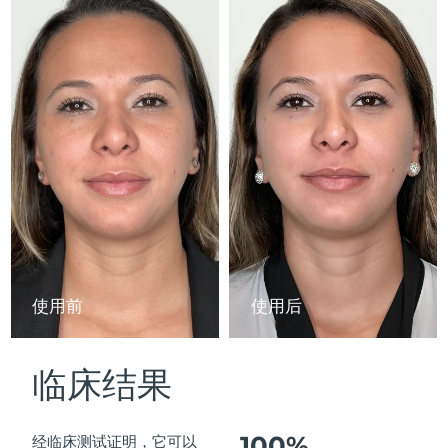
Advanced pore care essentials
以色列
预计送达日期
15/08/2026
For healthy hair
18% PAP
护肤品
男士
意大利
预计送达日期
11/08/2026
日本
预计送达日期
14/08/2026
泽西岛
预计送达日期
16/08/2026
全部购买
哈萨克斯坦
预计送达日期
13/08/2026
FOREO APP
科威特
预计送达日期
11/08/2026
关于我们
拉脱维亚
预计送达日期
11/08/2026
使用前
使用后
黎巴嫩
预计送达日期
12/08/2026
临床结果
立陶宛
预计送达日期
11/08/2026
卢森堡
预计送达日期
11/08/2026
100%
经临床测试证明，它可以