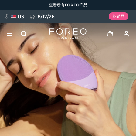
跳
查看所有FOREO产品
转
到
主
要
US
8/12/26
畅销品
内
容
新品
登录
语言
BREAKING NEWS
用户信息
English
Deutsch
Español
我的设备
FAQ™ Pure Beauty-Tech Elixir
Français
Italiano
Português
我的订单
Polski
Svenska
Русский
Türkçe
简体中文
繁體中文
我的地址
issa™ Teeth Whitening Set
我的订阅