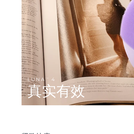
Near-infrared and red light therapy device
Smart hybrid silicone sonic toothbrush
抗老
LED治疗
LUNA™ 4 mini
面部提拉护理
FAQ™ 101
FAQ™ 201
UFO™ 3 mini
issa™ 4 smile
For young skin, T-zone
Premium anti-aging skincare
NEW
Clinical anti-aging
LED mask
Red light therapy device for young skin
Hybrid silicone sonic toothbrush
生发
LUNA™ 4 go
BEAR™ 设备
肌肤年轻化
FAQ™ 102
FAQ™ 202
UFO™ 3 go
issa™ 4 baby
For travel or gym bag
All premium facelift devices
FAQ™ 301
FAQ™ 501
Advanced clinical anti-aging
LED mask
Portable red light therapy
For ages 0-3
NEW
LED hair strengthening scalp massager
Full-Spectrum Red Light Therapy
LUNA™ 护肤
LUNA
4
FAQ™ 103
TM
FAQ™ 211
保健品
面膜
issa™ Teeth Whitening Set
Premium cleansers & balm
真实有效
FAQ™ Scalp Serum
FAQ™ 502
Luxurious clinical anti-aging set
Anti-aging neck & décolleté LED mask
Rejuvenation & hydration
Dual LED + sonic device & 18% PAP gel
Scalp recovery probiotic serum
Full-Spectrum Red Light Therapy
LUNA™ 设备
专业治疗
FAQ™ P1 Primer
FAQ™ 221
UFO™ 设备
ISSA™ 设备
All facial cleansing devices
FAQ™护肤品
Manuka honey primer
Anti-aging LED hand mask
FAQ™ Red Light Serum
All deep facial hydration devices
All silicone sonic toothbrushes
All FAQ™ skincare