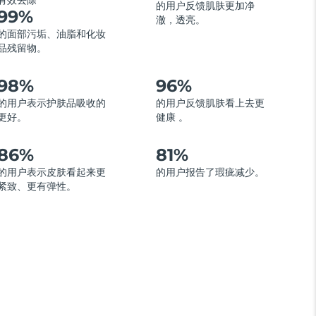
有效去除
的用户反馈肌肤更加净
99%
澈，透亮。
的面部污垢、油脂和化妆
品残留物。
98%
96%
的用户表示护肤品吸收的
的用户反馈肌肤看上去更
更好。
健康 。
86%
81%
的用户表示皮肤看起来更
的用户报告了瑕疵减少。
紧致、更有弹性。