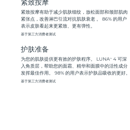
紧致按摩
脱毛
FAQ™护肤品
身体护理
FAQ™护肤品
FAQ™产品
FAQ™ skincare
All FAQ™ skincare
All FAQ™ skincare
PEACH™ 2 Pro Max
BEAR™ 2 body
紧致按摩有助于减少肌肤细纹，放松面部和颈部肌肉
All hair treatments
All FAQ™ skincare
Professional IPL hair removal device
Microcurrent body toning
紧张点，改善淋巴引流对抗肌肤衰老 。 86% 的用户
表示皮肤看起来更紧致、更有弹性。
FAQ™产品
FAQ™产品
痘肌护理
FAQ™ products
眼部护理
基于第三方消费者测试
All anti-aging treatments
All LED treatments
PEACH™ 2
LUNA™ 4 body
All toning treatments
ESPADA™ 2 plus
BEAR™ 2 eyes & lips
IPL hair removal
Massaging body brush
护肤准备
Recurring acne LED therapy
Microcurrent line smoothing device
为您的肌肤提供更有效的护肤程序。 LUNA
4 可深
TM
PEACH™ 2 go
SUPERCHARGED™ serum
入角质层，帮助您的面霜、精华和面膜中的活性成分
护发
毛孔护理
ESPADA™ 2
IRIS™ 2
Travel-friendly IPL hair removal
Firming body serum
发挥最佳作用。 98% 的用户表示护肤品吸收的更好
LUNA™ 4 hair
KIWI™ derma
Acne treatment device
Rejuvenating eye massager
NEW
基于第三方消费者测试
2-in-1 LED scalp massager
Diamond microdermabrasion .
PEACH™ Cooling Prep Gel
ESPADA™ Blemish Solution
眼部护肤
牙齿美白
Cooling IPL hair removal gel
FLIP™ play advanced
KIWI™
Concentrated acne gel
Advanced eye care treatment
issa™ Teeth Whitening Set
LED light hairbrush
Blackhead remover
Dual LED + sonic device & 18% PAP gel
更多的
ESPADA™ 设备
眼部护理设备
LUNA™ Dual-Peptide Scalp