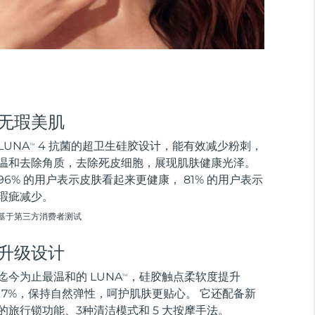
无瑕美肌
LUNA
4 抗菌的超卫生硅胶设计，能有效减少粉刺，
TM
温和去除角质，去除死皮细胞，展现肌肤健康光泽。
96% 的用户表示皮肤看起来更健康， 81% 的用户表示
瑕疵减少。
基于第三方消费者测试
升级设计
迄今为止最温和的 LUNA
，硅胶触点柔软度提升
TM
17%，保持自然弹性，呵护肌肤更贴心。 它还配备新
的旅行锁功能、3种清洁模式和 5 大按摩手法。