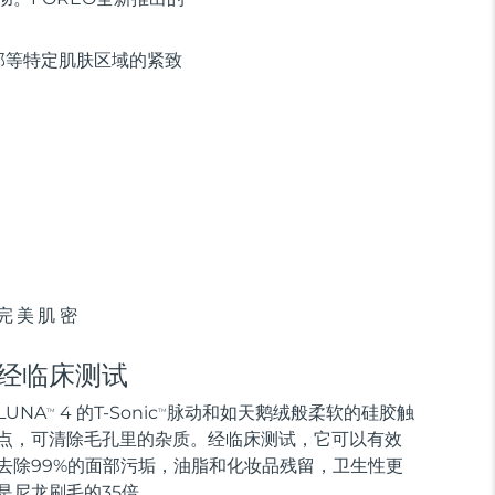
部等特定肌肤区域的紧致
完美肌密
经临床测试
LUNA
4 的T-Sonic
脉动和如天鹅绒般柔软的硅胶触
TM
TM
点，可清除毛孔里的杂质。经临床测试，它可以有效
去除99%的面部污垢，油脂和化妆品残留，卫生性更
是尼龙刷毛的35倍。