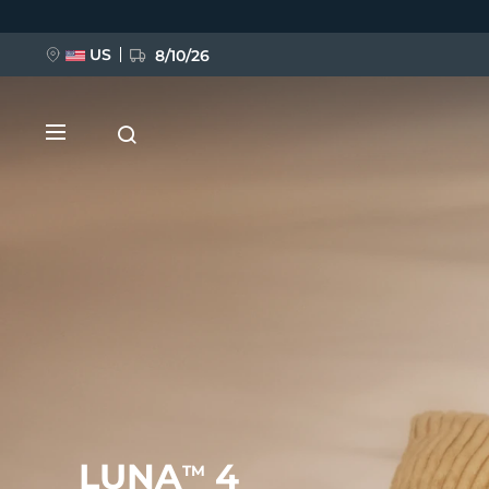
跳
转
到
主
US
8/10/26
要
内
容
新品
BREAKING NEWS
FAQ™ Pure Beauty-Tech Elixir
LUNA
4
TM