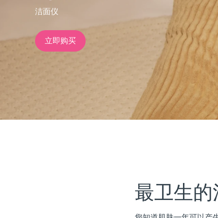
洁面仪
issa™ Teeth Whitening Set
立即购买
FAQ™ Dual LED Panel
热门产品
特别优惠
畅销产品
最卫生的
您知道肌肤一年可以产生