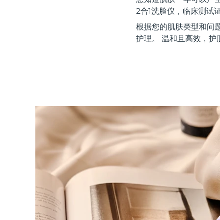
红光疗法
2合1洗脸仪，临床测试
根据您的肌肤类型和问
护理。 温和且高效，护
瑞典美肤护理
面部清洁
紧致提拉
LUNA™ 4 套装
BEAR™ 2 套装
Anti-aging massage
Microcurrent toning
补水保湿
口腔护理
LUNA™ 4 Plus
BEAR™ 2 go
UFO™ 3 套装
issa™ 4
Massage, LED heating
Microcurrent toning on-the-go
Deep facial hydration
Hybrid silicone sonic toothbrush
FAQ™ 抗老护理
LUNA™ 4 Men
BEAR™ 2 eyes & lips
NEW
UFO™ 3 LED
issa™ 4 plus
For men, anti-aging massage
Microcurrent line smoothing device