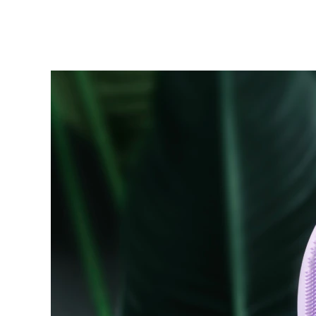
KIWI™ 皮肤护理
All acne treatment devices
All revitalizing eye massagers
Serum
issa™ Teeth Whitening Gel
Advanced pore care essentials
For healthy hair
18% PAP
护肤品
男士
全部购买
FOREO APP
关于我们