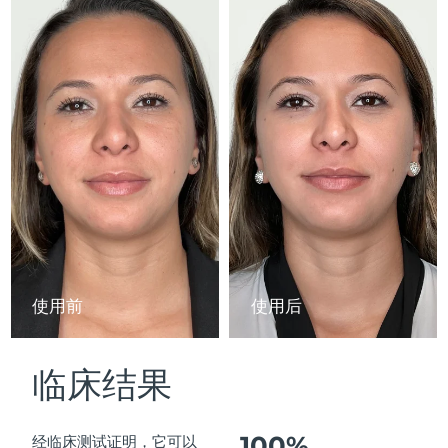
Advanced pore care essentials
以色列
预计送达日期
8/14/26
For healthy hair
18% PAP
护肤品
男士
意大利
预计送达日期
8/10/26
日本
预计送达日期
8/13/26
泽西岛
预计送达日期
8/15/26
全部购买
哈萨克斯坦
预计送达日期
8/12/26
FOREO APP
科威特
预计送达日期
8/10/26
关于我们
拉脱维亚
预计送达日期
8/10/26
使用前
使用后
黎巴嫩
预计送达日期
8/11/26
临床结果
立陶宛
预计送达日期
8/10/26
卢森堡
预计送达日期
8/10/26
100%
经临床测试证明，它可以