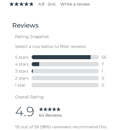
4.9
(64)
Write a review
4.9
out
of
5
stars,
average
rating
value.
Read
64
Reviews.
Same
page
link.