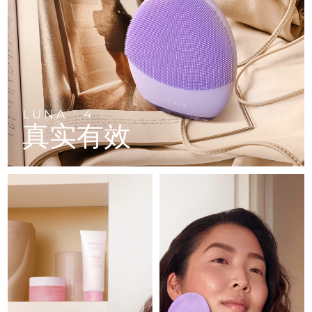
FAQ™ 101
FAQ™ 201
中国
LUNA™ 4 mini
面部提拉护理
预计送达日期
8/10/26
NEW
issa™ 4 smile
UFO™ 3 mini
Clinical anti-aging
LED mask
For young skin, T-zone
Premium anti-aging skincare
哥伦比亚
预计送达日期
8/14/26
Hybrid silicone sonic toothbrush
Red light therapy device for young skin
生发
肌肤年轻化
克罗地亚
预计送达日期
8/10/26
FAQ™ 102
FAQ™ 202
LUNA™ 4 go
BEAR™ 设备
FAQ™ 301
FAQ™ 501
issa™ 4 baby
UFO™ 3 go
Advanced clinical anti-aging
LED mask
For travel or gym bag
All premium facelift devices
NEW
塞浦路斯
预计送达日期
8/11/26
LED hair strengthening scalp massager
Full-Spectrum Red Light Therapy
For ages 0-3
Portable red light therapy
LUNA
4
TM
真实有效
捷克
预计送达日期
8/10/26
FAQ™ 103
FAQ™ 211
LUNA™ 护肤
保健品
FAQ™ Scalp Serum
FAQ™ 502
issa™ Teeth Whitening Set
面膜
Luxurious clinical anti-aging set
Anti-aging neck & décolleté LED mask
Premium cleansers & balm
丹麦
预计送达日期
8/10/26
Scalp recovery probiotic serum
Full-Spectrum Red Light Therapy
Dual LED + sonic device & 18% PAP gel
Rejuvenation & hydration
专业治疗
爱沙尼亚
预计送达日期
8/10/26
FAQ™ P1 Primer
FAQ™ 221
LUNA™ 设备
FAQ™护肤品
ISSA™ 设备
UFO™ 设备
Manuka honey primer
Anti-aging LED hand mask
芬兰
FAQ™ Red Light Serum
预计送达日期
8/10/26
All facial cleansing devices
All FAQ™ skincare
All silicone sonic toothbrushes
All deep facial hydration devices
法国
预计送达日期
8/10/26
脱毛
身体护理
FAQ™护肤品
FAQ™护肤品
PEACH™ 2 Pro Max
BEAR™ 2 body
FAQ™产品
FAQ™ skincare
法属波利尼西亚
预计送达日期
8/14/26
All FAQ™ skincare
All FAQ™ skincare