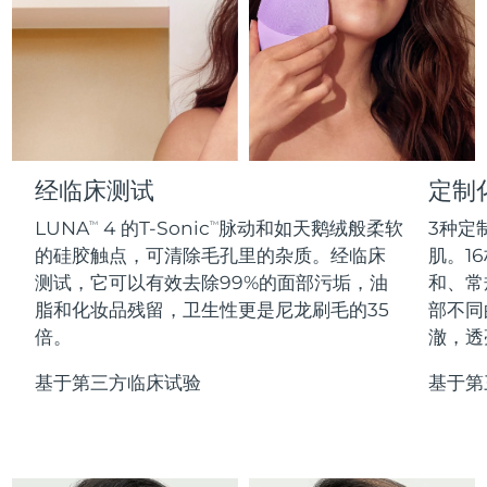
Professional IPL hair removal device
Microcurrent body toning
All hair treatments
All FAQ™ skincare
德国
预计送达日期
8/10/26
FAQ™产品
FAQ™产品
痘肌护理
眼部护理
直布罗陀
PEACH™ 2
LUNA™ 4 body
预计送达日期
8/14/26
FAQ™ products
All anti-aging treatments
All LED treatments
ESPADA™ 2 plus
BEAR™ 2 eyes & lips
IPL hair removal
Massaging body brush
All toning treatments
希腊
预计送达日期
8/10/26
Recurring acne LED therapy
Microcurrent line smoothing device
中国香港特别行政区
预计送达日期
8/11/26
经临床测试
定制
PEACH™ 2 go
SUPERCHARGED™ serum
护发
毛孔护理
ESPADA™ 2
IRIS™ 2
Travel-friendly IPL hair removal
Firming body serum
LUNA
4 的T-Sonic
脉动和如天鹅绒般柔软
3种定
TM
TM
匈牙利
LUNA™ 4 hair
预计送达日期
8/10/26
KIWI™ derma
Acne treatment device
Rejuvenating eye massager
NEW
的硅胶触点，可清除毛孔里的杂质。经临床
肌。16
2-in-1 LED scalp massager
Diamond microdermabrasion .
测试，它可以有效去除99%的面部污垢，油
和、常
冰岛
预计送达日期
8/11/26
PEACH™ Cooling Prep Gel
脂和化妆品残留，卫生性更是尼龙刷毛的35
部不同
ESPADA™ Blemish Solution
眼部护肤
牙齿美白
Cooling IPL hair removal gel
倍。
澈，透
印度尼西亚
预计送达日期
8/8/26
FLIP™ play advanced
KIWI™
Concentrated acne gel
Advanced eye care treatment
issa™ Teeth Whitening Set
LED light hairbrush
Blackhead remover
基于第三方临床试验
基于第
爱尔兰
预计送达日期
8/10/26
更多的
Dual LED + sonic device & 18% PAP gel
ESPADA™ 设备
眼部护理设备
马恩岛
预计送达日期
8/12/26
LUNA™ Dual-Peptide Scalp
KIWI™ 皮肤护理
All acne treatment devices
All revitalizing eye massagers
Serum
issa™ Teeth Whitening Gel