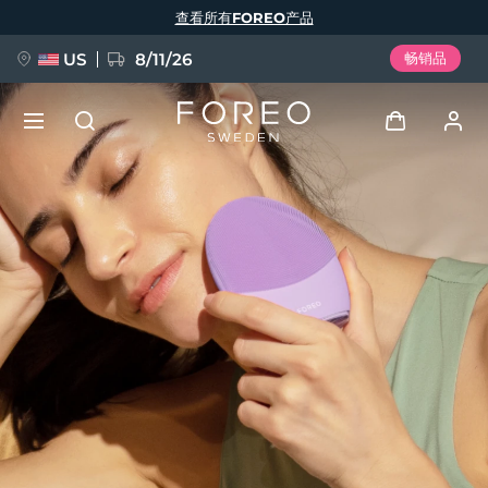
跳
查看所有FOREO产品
转
到
主
要
US
8/11/26
畅销品
内
容
新品
登录
语言
BREAKING NEWS
用户信息
English
Deutsch
Español
我的设备
FAQ™ Pure Beauty-Tech Elixir
Français
Italiano
Português
我的订单
Polski
Svenska
Русский
Türkçe
简体中文
繁體中文
我的地址
issa™ Teeth Whitening Set
我的订阅