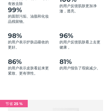
有效去除
的用户反馈肌肤更加净
中国澳门特别行政区
预计送达日期
8/12/26
99%
澈，透亮。
的面部污垢、油脂和化妆
马来西亚
预计送达日期
8/13/26
品残留物。
马耳他
预计送达日期
8/10/26
98%
96%
墨西哥
预计送达日期
8/14/26
的用户表示护肤品吸收的
的用户反馈肌肤看上去更
更好。
健康 。
摩纳哥
预计送达日期
8/11/26
86%
81%
荷兰
预计送达日期
8/10/26
的用户表示皮肤看起来更
的用户报告了瑕疵减少。
紧致、更有弹性。
新西兰
预计送达日期
8/10/26
挪威
预计送达日期
8/10/26
阿曼
预计送达日期
8/13/26
节省 25 %
菲律宾
预计送达日期
8/13/26