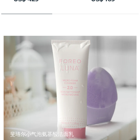
斐珞尔小气泡氨基酸洁面乳