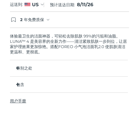
8/11/26
US
运送到:
预计送达日期:
阿拉伯联合酋长国
预计送达日期
8/11/26
2 年免费质保
如果您在2年质保期内发现任何非人为质量问题，
英国
预计送达日期
8/10/26
FOREO将免费为您更换产品。
体验最卫生的洁面神器，可轻松去除肌肤 99%的污垢和油脂。
LUNA™ 4 是美容界的全新力作——清洁紧致肌肤一步到位，让居
美国
预计送达日期
8/11/26
家护理效果更加惊艳。搭配FOREO 小气泡洁面乳2.0 使肌肤清洁
更温和、更彻底。
乌兹别克斯坦
预计送达日期
8/15/26
特别之处
越南
预计送达日期
8/16/26
96%的用户表示皮肤看起来更健康了。81%的用户表示瑕疵减
少了。
包含
去除深层污垢和油脂，皮肤不拔干。
LUNA™ 4
86%的用户表示皮肤看起来和感觉起来更紧致，更有弹性了。
用户手册
LUNA™ Micro-Foam Cleanser 2.0
滋养并保护皮肤免受自由基损伤。
USB 充电线
卫生性是尼龙刷毛的35倍。
旅行袋
快速操作指南
基本操作指南