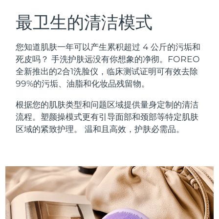
瑞典美肤护理
奥地利
预计送达日期
8/10/26
最卫生的清洁模式
巴林
预计送达日期
8/11/26
您知道肌肤一年可以产生累积超过 4 公斤的污垢和
面部清洁
紧致提拉
死皮吗？ 手洗护肤远没有你想象的净彻。FOREO
比利时
预计送达日期
8/10/26
全新推出的2合1洗脸仪，临床测试证明可有效去除
LUNA™ 4 套装
BEAR™ 2 套装
99%的污垢、油脂和化妆品残留物。
百慕大
预计送达日期
8/16/26
Anti-aging massage
Microcurrent toning
根据您的肌肤类型和问题区域提供量身定制的清洁
波斯尼亚和黑塞哥维那
预计送达日期
8/13/26
流程。塑颜操模式更有引导面部和颈部等特定肌肤
补水保湿
口腔护理
LUNA™ 4 Plus
BEAR™ 2 go
区域的紧致护理。 温和且高效，护肤必需品。
文莱
预计送达日期
8/15/26
UFO™ 3 套装
issa™ 4
Massage, LED heating
Microcurrent toning on-the-go
FAQ™ 抗老护理
Deep facial hydration
Hybrid silicone sonic toothbrush
保加利亚
预计送达日期
8/10/26
NEW
LUNA™ 4 Men
BEAR™ 2 eyes & lips
加拿大
预计送达日期
8/14/26
UFO™ 3 LED
issa™ 4 plus
For men, anti-aging massage
Microcurrent line smoothing device
Near-infrared and red light therapy
Smart hybrid silicone sonic toothbrush
智利
预计送达日期
8/14/26
device
抗老
LED治疗