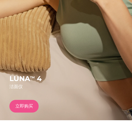
发货国家
美国
预计送达日期
8/11/26
FAQ™ Dual LED Panel
英国
预计送达日期
8/10/26
热门产品
西班牙
预计送达日期
8/10/26
澳大利亚
预计送达日期
8/13/26
法国
预计送达日期
8/10/26
LUNA
4
TM
特别优惠
畅销产品
洁面仪
德国
预计送达日期
8/10/26
加拿大
预计送达日期
8/14/26
立即购买
红光疗法
澳大利亚
预计送达日期
8/13/26