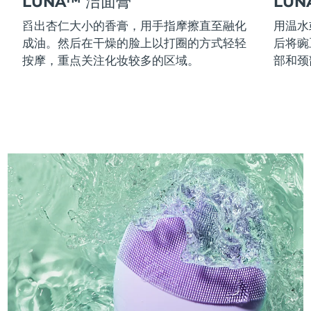
LUNA™ 洁面膏
LU
舀出杏仁大小的香膏，用手指摩擦直至融化
用温水
成油。然后在干燥的脸上以打圈的方式轻轻
后将豌
按摩，重点关注化妆较多的区域。
部和颈