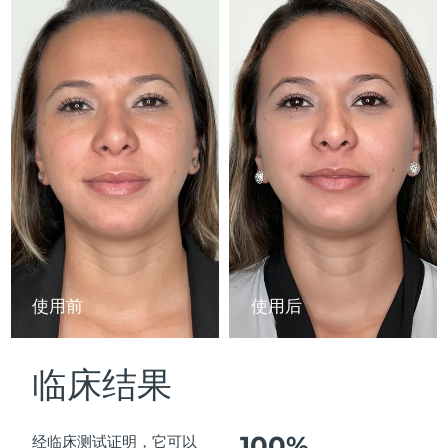
Advanced pore care essentials
以色列
预计送达日期
১২/৮/২৬
For healthy hair
18% PAP
护肤品
男士
意大利
预计送达日期
৮/৮/২৬
日本
预计送达日期
১১/৮/২৬
泽西岛
预计送达日期
১৩/৮/২৬
全部购买
哈萨克斯坦
预计送达日期
১০/৮/২৬
FOREO APP
科威特
预计送达日期
৮/৮/২৬
关于我们
拉脱维亚
预计送达日期
৮/৮/২৬
使用前
使用后
黎巴嫩
预计送达日期
৯/৮/২৬
临床结果
立陶宛
预计送达日期
৮/৮/২৬
卢森堡
预计送达日期
৮/৮/২৬
100%
经临床测试证明，它可以