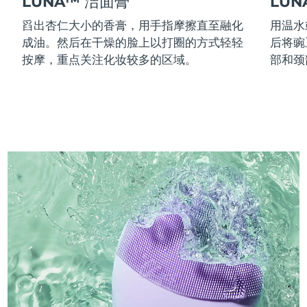
LUNA™ 洁面膏
LU
舀出杏仁大小的香膏，用手指摩擦直至融化
用温水
成油。然后在干燥的脸上以打圈的方式轻轻
后将豌
按摩，重点关注化妆较多的区域。
部和颈