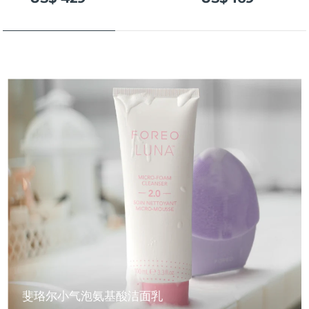
斐珞尔小气泡氨基酸洁面乳