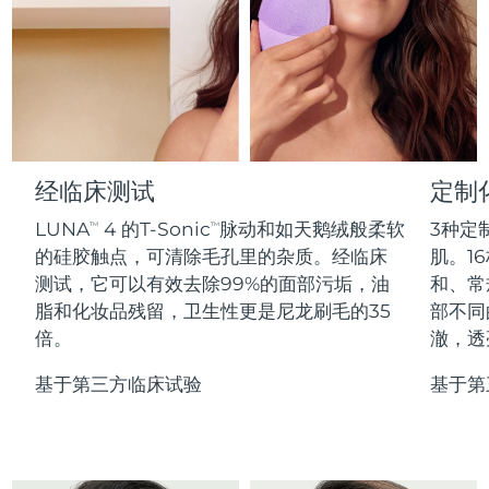
Professional IPL hair removal device
Microcurrent body toning
All hair treatments
All FAQ™ skincare
德国
预计送达日期
৮/৮/২৬
FAQ™产品
FAQ™产品
痘肌护理
眼部护理
直布罗陀
PEACH™ 2
LUNA™ 4 body
预计送达日期
১২/৮/২৬
FAQ™ products
All anti-aging treatments
All LED treatments
ESPADA™ 2 plus
BEAR™ 2 eyes & lips
IPL hair removal
Massaging body brush
All toning treatments
希腊
预计送达日期
৮/৮/২৬
Recurring acne LED therapy
Microcurrent line smoothing device
中国香港特别行政区
预计送达日期
৯/৮/২৬
经临床测试
定制
PEACH™ 2 go
SUPERCHARGED™ serum
护发
毛孔护理
ESPADA™ 2
IRIS™ 2
Travel-friendly IPL hair removal
Firming body serum
LUNA
4 的T-Sonic
脉动和如天鹅绒般柔软
3种定
TM
TM
匈牙利
LUNA™ 4 hair
预计送达日期
৮/৮/২৬
KIWI™ derma
Acne treatment device
Rejuvenating eye massager
NEW
的硅胶触点，可清除毛孔里的杂质。经临床
肌。16
2-in-1 LED scalp massager
Diamond microdermabrasion .
测试，它可以有效去除99%的面部污垢，油
和、常
冰岛
预计送达日期
৯/৮/২৬
PEACH™ Cooling Prep Gel
脂和化妆品残留，卫生性更是尼龙刷毛的35
部不同
ESPADA™ Blemish Solution
眼部护肤
牙齿美白
Cooling IPL hair removal gel
倍。
澈，透
印度尼西亚
预计送达日期
৬/৮/২৬
FLIP™ play advanced
KIWI™
Concentrated acne gel
Advanced eye care treatment
issa™ Teeth Whitening Set
LED light hairbrush
Blackhead remover
基于第三方临床试验
基于第
爱尔兰
预计送达日期
৮/৮/২৬
更多的
Dual LED + sonic device & 18% PAP gel
ESPADA™ 设备
眼部护理设备
马恩岛
预计送达日期
১০/৮/২৬
LUNA™ Dual-Peptide Scalp
KIWI™ 皮肤护理
All acne treatment devices
All revitalizing eye massagers
Serum
issa™ Teeth Whitening Gel