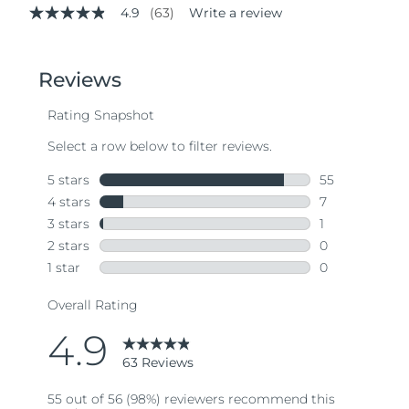
4.9
(63)
Write a review
4.9
out
of
5
stars,
average
rating
value.
Read
63
Reviews.
Same
page
link.