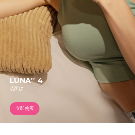
发货国家
美国
预计送达日期
৯/৮/২৬
FAQ™ Dual LED Panel
英国
预计送达日期
৮/৮/২৬
热门产品
西班牙
预计送达日期
৮/৮/২৬
澳大利亚
预计送达日期
১১/৮/২৬
法国
预计送达日期
৮/৮/২৬
LUNA
4
TM
特别优惠
畅销产品
洁面仪
德国
预计送达日期
৮/৮/২৬
加拿大
预计送达日期
১২/৮/২৬
立即购买
红光疗法
澳大利亚
预计送达日期
১১/৮/২৬