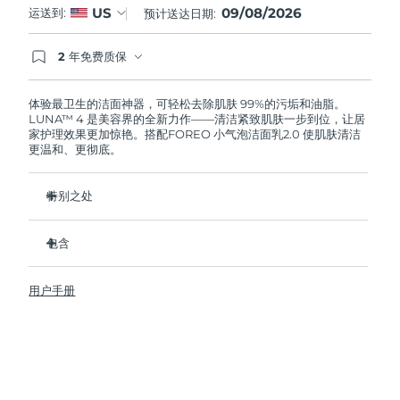
09/08/2026
US
运送到:
预计送达日期:
阿拉伯联合酋长国
预计送达日期
৯/৮/২৬
2 年免费质保
如果您在2年质保期内发现任何非人为质量问题，
英国
预计送达日期
৮/৮/২৬
FOREO将免费为您更换产品。
体验最卫生的洁面神器，可轻松去除肌肤 99%的污垢和油脂。
LUNA™ 4 是美容界的全新力作——清洁紧致肌肤一步到位，让居
美国
预计送达日期
৯/৮/২৬
家护理效果更加惊艳。搭配FOREO 小气泡洁面乳2.0 使肌肤清洁
更温和、更彻底。
乌兹别克斯坦
预计送达日期
১৩/৮/২৬
特别之处
越南
预计送达日期
১৪/৮/২৬
96%的用户表示皮肤看起来更健康了。81%的用户表示瑕疵减
少了。
包含
去除深层污垢和油脂，皮肤不拔干。
LUNA™ 4
86%的用户表示皮肤看起来和感觉起来更紧致，更有弹性了。
用户手册
LUNA™ Micro-Foam Cleanser 2.0
滋养并保护皮肤免受自由基损伤。
USB 充电线
卫生性是尼龙刷毛的35倍。
旅行袋
快速操作指南
基本操作指南