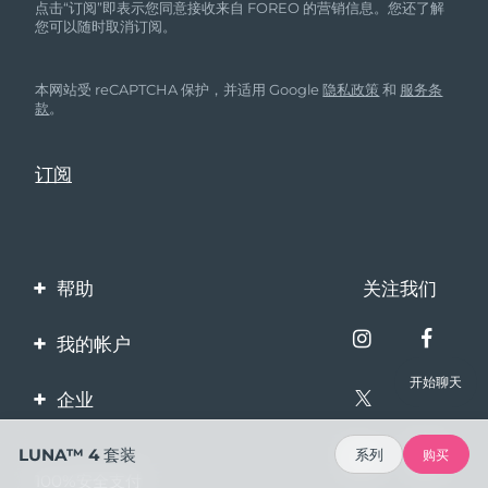
点击“订阅”即表示您同意接收来自 FOREO 的营销信息。您还了解
您可以随时取消订阅。
本网站受 reCAPTCHA 保护，并适用 Google
隐私政策
和
服务条
款
。
帮助
关注我们
联系我们
我的帐户
订单与运输
开始聊天
产品注册
企业
保修与退换货
客服支持
关于FOREO
LUNA™ 4 套装
系列
购买
常见问题
100%安全支付
伙伴计划