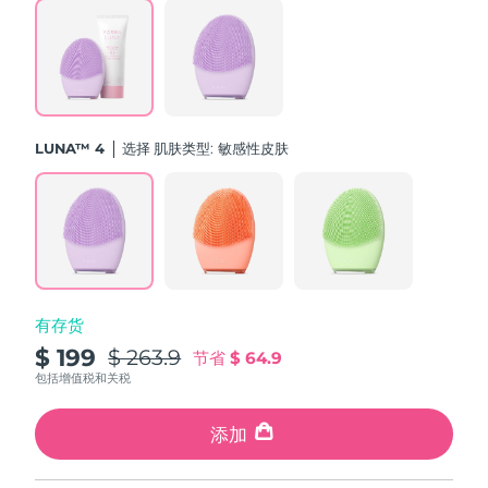
斯洛伐克
预计送达日期
৮/৮/২৬
斯洛文尼亚
预计送达日期
৮/৮/২৬
南非
预计送达日期
১৬/৮/২৬
LUNA™ 4
选择 肌肤类型:
敏感性皮肤
韩国
预计送达日期
১০/৮/২৬
西班牙
预计送达日期
৮/৮/২৬
瑞典
预计送达日期
৮/৮/২৬
有存货
瑞士
预计送达日期
৮/৮/২৬
$ 199
$ 263.9
节省
$ 64.9
台湾
包括增值税和关税
预计送达日期
১৩/৮/২৬
泰国
添加
预计送达日期
১২/৮/২৬
土耳其
预计送达日期
৯/৮/২৬