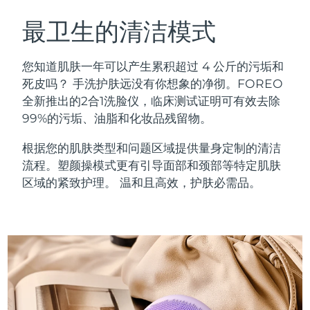
瑞典美肤护理
奥地利
预计送达日期
৮/৮/২৬
最卫生的清洁模式
巴林
预计送达日期
৯/৮/২৬
您知道肌肤一年可以产生累积超过 4 公斤的污垢和
面部清洁
紧致提拉
死皮吗？ 手洗护肤远没有你想象的净彻。FOREO
比利时
预计送达日期
৮/৮/২৬
全新推出的2合1洗脸仪，临床测试证明可有效去除
LUNA™ 4 套装
BEAR™ 2 套装
99%的污垢、油脂和化妆品残留物。
百慕大
预计送达日期
১৪/৮/২৬
Anti-aging massage
Microcurrent toning
根据您的肌肤类型和问题区域提供量身定制的清洁
波斯尼亚和黑塞哥维那
预计送达日期
১১/৮/২৬
流程。塑颜操模式更有引导面部和颈部等特定肌肤
补水保湿
口腔护理
LUNA™ 4 Plus
BEAR™ 2 go
区域的紧致护理。 温和且高效，护肤必需品。
文莱
预计送达日期
১৩/৮/২৬
UFO™ 3 套装
issa™ 4
Massage, LED heating
Microcurrent toning on-the-go
FAQ™ 抗老护理
Deep facial hydration
Hybrid silicone sonic toothbrush
保加利亚
预计送达日期
৮/৮/২৬
NEW
LUNA™ 4 Men
BEAR™ 2 eyes & lips
加拿大
预计送达日期
১২/৮/২৬
UFO™ 3 LED
issa™ 4 plus
For men, anti-aging massage
Microcurrent line smoothing device
Near-infrared and red light therapy
Smart hybrid silicone sonic toothbrush
智利
预计送达日期
১২/৮/২৬
device
抗老
LED治疗