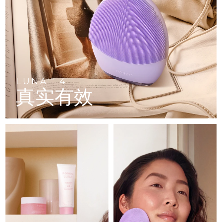
FAQ™ 101
FAQ™ 201
中国
LUNA™ 4 mini
面部提拉护理
预计送达日期
৮/৮/২৬
NEW
issa™ 4 smile
UFO™ 3 mini
Clinical anti-aging
LED mask
For young skin, T-zone
Premium anti-aging skincare
哥伦比亚
预计送达日期
১২/৮/২৬
Hybrid silicone sonic toothbrush
Red light therapy device for young skin
生发
肌肤年轻化
克罗地亚
预计送达日期
৮/৮/২৬
FAQ™ 102
FAQ™ 202
LUNA™ 4 go
BEAR™ 设备
FAQ™ 301
FAQ™ 501
issa™ 4 baby
UFO™ 3 go
Advanced clinical anti-aging
LED mask
For travel or gym bag
All premium facelift devices
NEW
塞浦路斯
预计送达日期
৯/৮/২৬
LED hair strengthening scalp massager
Full-Spectrum Red Light Therapy
For ages 0-3
Portable red light therapy
LUNA
4
TM
真实有效
捷克
预计送达日期
৮/৮/২৬
FAQ™ 103
FAQ™ 211
LUNA™ 护肤
保健品
FAQ™ Scalp Serum
FAQ™ 502
issa™ Teeth Whitening Set
面膜
Luxurious clinical anti-aging set
Anti-aging neck & décolleté LED mask
Premium cleansers & balm
丹麦
预计送达日期
৮/৮/২৬
Scalp recovery probiotic serum
Full-Spectrum Red Light Therapy
Dual LED + sonic device & 18% PAP gel
Rejuvenation & hydration
专业治疗
爱沙尼亚
预计送达日期
৮/৮/২৬
FAQ™ P1 Primer
FAQ™ 221
LUNA™ 设备
FAQ™护肤品
ISSA™ 设备
UFO™ 设备
Manuka honey primer
Anti-aging LED hand mask
芬兰
FAQ™ Red Light Serum
预计送达日期
৮/৮/২৬
All facial cleansing devices
All FAQ™ skincare
All silicone sonic toothbrushes
All deep facial hydration devices
法国
预计送达日期
৮/৮/২৬
脱毛
身体护理
FAQ™护肤品
FAQ™护肤品
PEACH™ 2 Pro Max
BEAR™ 2 body
FAQ™产品
FAQ™ skincare
法属波利尼西亚
预计送达日期
১২/৮/২৬
All FAQ™ skincare
All FAQ™ skincare