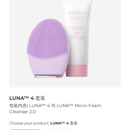
波兰
预计送达日期
৯/৮/২৬
葡萄牙
预计送达日期
৮/৮/২৬
波多黎各
预计送达日期
১০/৮/২৬
卡塔尔
预计送达日期
৯/৮/২৬
留尼汪
预计送达日期
১৩/৮/২৬
罗马尼亚
预计送达日期
৮/৮/২৬
俄罗斯
预计送达日期
১৬/৮/২৬
LUNA™ 4 套装
包装内含:
LUNA™ 4 与 LUNA™ Micro-Foam
沙特阿拉伯
预计送达日期
৯/৮/২৬
Cleanser 2.0
新加坡
预计送达日期
১০/৮/২৬
Choose your product:
LUNA™ 4 套装