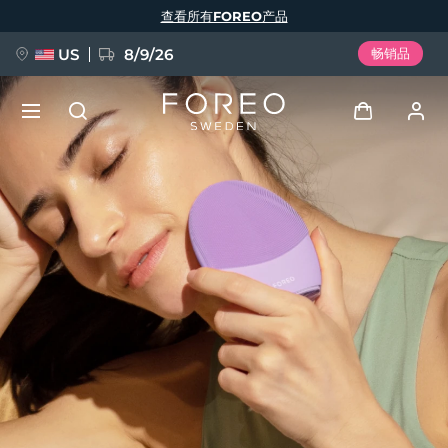
跳
查看所有FOREO产品
转
到
主
要
US
8/9/26
畅销品
内
容
新品
登录
语言
BREAKING NEWS
用户信息
English
Deutsch
Español
我的设备
FAQ™ Pure Beauty-Tech Elixir
Français
Italiano
Português
我的订单
Polski
Svenska
Русский
Türkçe
简体中文
繁體中文
我的地址
issa™ Teeth Whitening Set
我的订阅