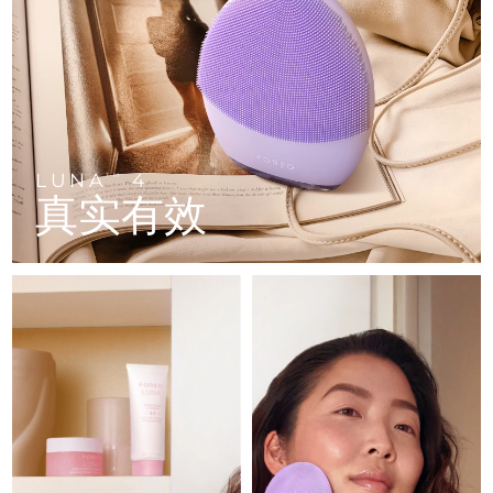
FAQ™ 101
FAQ™ 201
中国
LUNA™ 4 mini
面部提拉护理
预计送达日期
8/10/26
NEW
issa™ 4 smile
UFO™ 3 mini
Clinical anti-aging
LED mask
For young skin, T-zone
Premium anti-aging skincare
哥伦比亚
预计送达日期
8/14/26
Hybrid silicone sonic toothbrush
Red light therapy device for young skin
生发
肌肤年轻化
克罗地亚
预计送达日期
8/10/26
FAQ™ 102
FAQ™ 202
LUNA™ 4 go
BEAR™ 设备
FAQ™ 301
FAQ™ 501
issa™ 4 baby
UFO™ 3 go
Advanced clinical anti-aging
LED mask
For travel or gym bag
All premium facelift devices
NEW
塞浦路斯
预计送达日期
8/11/26
LED hair strengthening scalp massager
Full-Spectrum Red Light Therapy
For ages 0-3
Portable red light therapy
LUNA
4
TM
真实有效
捷克
预计送达日期
8/10/26
FAQ™ 103
FAQ™ 211
LUNA™ 护肤
保健品
FAQ™ Scalp Serum
FAQ™ 502
issa™ Teeth Whitening Set
面膜
Luxurious clinical anti-aging set
Anti-aging neck & décolleté LED mask
Premium cleansers & balm
丹麦
预计送达日期
8/10/26
Scalp recovery probiotic serum
Full-Spectrum Red Light Therapy
Dual LED + sonic device & 18% PAP gel
Rejuvenation & hydration
专业治疗
爱沙尼亚
预计送达日期
8/10/26
FAQ™ P1 Primer
FAQ™ 221
LUNA™ 设备
FAQ™护肤品
ISSA™ 设备
UFO™ 设备
Manuka honey primer
Anti-aging LED hand mask
芬兰
FAQ™ Red Light Serum
预计送达日期
8/10/26
All facial cleansing devices
All FAQ™ skincare
All silicone sonic toothbrushes
All deep facial hydration devices
法国
预计送达日期
8/10/26
脱毛
身体护理
FAQ™护肤品
FAQ™护肤品
PEACH™ 2 Pro Max
BEAR™ 2 body
FAQ™产品
FAQ™ skincare
法属波利尼西亚
预计送达日期
8/14/26
All FAQ™ skincare
All FAQ™ skincare