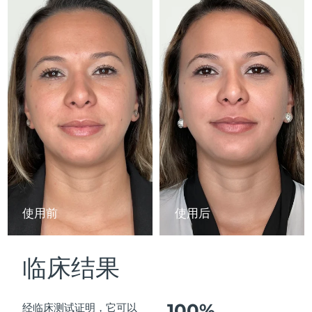
Advanced pore care essentials
以色列
预计送达日期
8/14/26
For healthy hair
18% PAP
护肤品
男士
意大利
预计送达日期
8/10/26
日本
预计送达日期
8/13/26
泽西岛
预计送达日期
8/15/26
全部购买
哈萨克斯坦
预计送达日期
8/12/26
FOREO APP
科威特
预计送达日期
8/10/26
关于我们
拉脱维亚
预计送达日期
8/10/26
使用前
使用后
黎巴嫩
预计送达日期
8/11/26
临床结果
立陶宛
预计送达日期
8/10/26
卢森堡
预计送达日期
8/10/26
100%
经临床测试证明，它可以