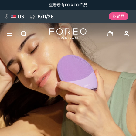
跳
查看所有FOREO产品
转
到
主
要
US
8/11/26
畅销品
内
容
新品
登录
语言
BREAKING NEWS
用户信息
English
Deutsch
Español
我的设备
FAQ™ Pure Beauty-Tech Elixir
Français
Italiano
Português
我的订单
Polski
Svenska
Русский
Türkçe
简体中文
繁體中文
我的地址
issa™ Teeth Whitening Set
我的订阅