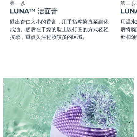
第一步
第二步
LUNA™ 洁面膏
LU
舀出杏仁大小的香膏，用手指摩擦直至融化
用温水
成油。然后在干燥的脸上以打圈的方式轻轻
后将豌
按摩，重点关注化妆较多的区域。
部和颈