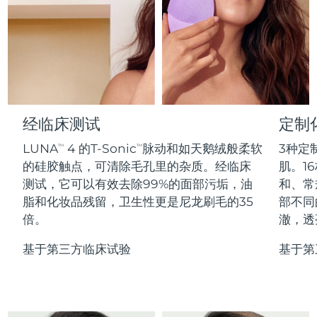
Professional IPL hair removal device
Microcurrent body toning
All hair treatments
All FAQ™ skincare
德国
预计送达日期
8/10/26
FAQ™产品
FAQ™产品
痘肌护理
眼部护理
直布罗陀
PEACH™ 2
LUNA™ 4 body
预计送达日期
8/14/26
FAQ™ products
All anti-aging treatments
All LED treatments
ESPADA™ 2 plus
BEAR™ 2 eyes & lips
IPL hair removal
Massaging body brush
All toning treatments
希腊
预计送达日期
8/10/26
Recurring acne LED therapy
Microcurrent line smoothing device
中国香港特别行政区
预计送达日期
8/11/26
经临床测试
定制
PEACH™ 2 go
SUPERCHARGED™ serum
护发
毛孔护理
ESPADA™ 2
IRIS™ 2
Travel-friendly IPL hair removal
Firming body serum
LUNA
4 的T-Sonic
脉动和如天鹅绒般柔软
3种定
TM
TM
匈牙利
LUNA™ 4 hair
预计送达日期
8/10/26
KIWI™ derma
Acne treatment device
Rejuvenating eye massager
NEW
的硅胶触点，可清除毛孔里的杂质。经临床
肌。16
2-in-1 LED scalp massager
Diamond microdermabrasion .
测试，它可以有效去除99%的面部污垢，油
和、常
冰岛
预计送达日期
8/11/26
PEACH™ Cooling Prep Gel
脂和化妆品残留，卫生性更是尼龙刷毛的35
部不同
ESPADA™ Blemish Solution
眼部护肤
牙齿美白
Cooling IPL hair removal gel
倍。
澈，透
印度尼西亚
预计送达日期
8/8/26
FLIP™ play advanced
KIWI™
Concentrated acne gel
Advanced eye care treatment
issa™ Teeth Whitening Set
LED light hairbrush
Blackhead remover
基于第三方临床试验
基于第
爱尔兰
预计送达日期
8/10/26
更多的
Dual LED + sonic device & 18% PAP gel
ESPADA™ 设备
眼部护理设备
马恩岛
预计送达日期
8/12/26
LUNA™ Dual-Peptide Scalp
KIWI™ 皮肤护理
All acne treatment devices
All revitalizing eye massagers
Serum
issa™ Teeth Whitening Gel