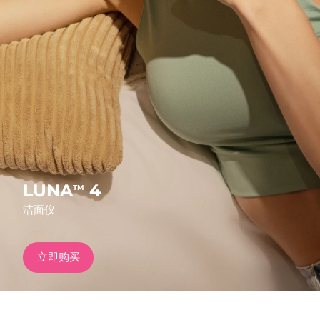
发货国家
美国
预计送达日期
8/11/26
FAQ™ Dual LED Panel
英国
预计送达日期
8/10/26
热门产品
西班牙
预计送达日期
8/10/26
澳大利亚
预计送达日期
8/13/26
法国
预计送达日期
8/10/26
LUNA
4
TM
特别优惠
畅销产品
洁面仪
德国
预计送达日期
8/10/26
加拿大
预计送达日期
8/14/26
立即购买
红光疗法
澳大利亚
预计送达日期
8/13/26