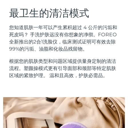
瑞典美肤护理
奥地利
预计送达日期
8/10/26
最卫生的清洁模式
巴林
预计送达日期
8/11/26
您知道肌肤一年可以产生累积超过 4 公斤的污垢和
面部清洁
紧致提拉
死皮吗？ 手洗护肤远没有你想象的净彻。FOREO
比利时
预计送达日期
8/10/26
全新推出的2合1洗脸仪，临床测试证明可有效去除
LUNA™ 4 套装
BEAR™ 2 套装
99%的污垢、油脂和化妆品残留物。
百慕大
预计送达日期
8/16/26
Anti-aging massage
Microcurrent toning
根据您的肌肤类型和问题区域提供量身定制的清洁
波斯尼亚和黑塞哥维那
预计送达日期
8/13/26
流程。塑颜操模式更有引导面部和颈部等特定肌肤
补水保湿
口腔护理
LUNA™ 4 Plus
BEAR™ 2 go
区域的紧致护理。 温和且高效，护肤必需品。
文莱
预计送达日期
8/15/26
UFO™ 3 套装
issa™ 4
Massage, LED heating
Microcurrent toning on-the-go
FAQ™ 抗老护理
Deep facial hydration
Hybrid silicone sonic toothbrush
保加利亚
预计送达日期
8/10/26
NEW
LUNA™ 4 Men
BEAR™ 2 eyes & lips
加拿大
预计送达日期
8/14/26
UFO™ 3 LED
issa™ 4 plus
For men, anti-aging massage
Microcurrent line smoothing device
Near-infrared and red light therapy
Smart hybrid silicone sonic toothbrush
智利
预计送达日期
8/14/26
device
抗老
LED治疗