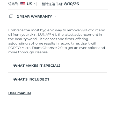
8/10/26
US
运送到:
预计送达日期:
阿拉伯联合酋长国
预计送达日期
8/11/26
2 YEAR WARRANTY
Ordering today registers you for full FOREO
英国
预计送达日期
8/10/26
warranty coverage. This means if you experience
issues within 2-year of purchase, FOREO will
Embrace the most hygienic way to remove 99% of dirt and
replace your product free of charge.
oil from your skin. LUNA™ 4 is the latest advancement in
美国
预计送达日期
8/11/26
the beauty world – it cleanses and firms, offering
astounding at-home results in record time. Use it with
乌兹别克斯坦
预计送达日期
8/15/26
FOREO Micro-Foam Cleanser 2.0 to get an even softer and
more thorough cleanse.
越南
预计送达日期
8/16/26
WHAT MAKES IT SPECIAL?
96% of users report healthier-looking skin. 81% report
reduced blemishes.
WHAT’S INCLUDED?
Removes deep-seated dirt and oil without stripping
LUNA
4
™
skin.
User manual
LUNA
Micro-Foam Cleanser 2.0
™
86% of users report skin looks & feels firmer and more
elastic.
USB charging cable
Nourishes and protects skin from free radical damage.
Travel pouch
35x more hygienic than brushes with nylon bristles.
Quick start guide