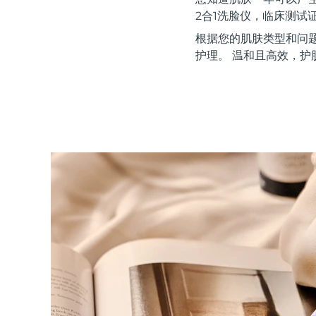
红光疗法
2合1洗脸仪，临床测试
根据您的肌肤类型和问
护理。 温和且高效，护
瑞典美肤护理
面部清洁
紧致提拉
LUNA™ 4 套装
BEAR™ 2 套装
Anti-aging massage
Microcurrent toning
补水保湿
口腔护理
LUNA™ 4 Plus
BEAR™ 2 go
UFO™ 3 套装
issa™ 4
Massage, LED heating
Microcurrent toning on-the-go
Deep facial hydration
Hybrid silicone sonic toothbrush
FAQ™ 抗老护理
LUNA™ 4 Men
BEAR™ 2 eyes & lips
NEW
UFO™ 3 LED
issa™ 4 plus
For men, anti-aging massage
Microcurrent line smoothing device