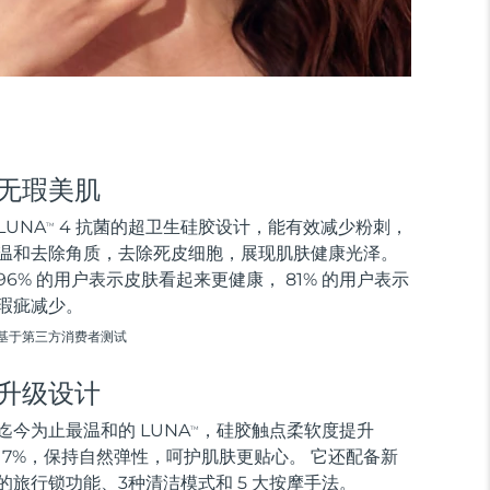
无瑕美肌
LUNA
4 抗菌的超卫生硅胶设计，能有效减少粉刺，
TM
温和去除角质，去除死皮细胞，展现肌肤健康光泽。
96% 的用户表示皮肤看起来更健康， 81% 的用户表示
瑕疵减少。
基于第三方消费者测试
升级设计
迄今为止最温和的 LUNA
，硅胶触点柔软度提升
TM
17%，保持自然弹性，呵护肌肤更贴心。 它还配备新
的旅行锁功能、3种清洁模式和 5 大按摩手法。