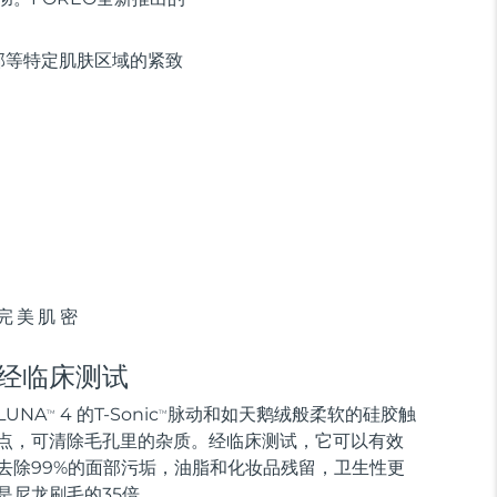
部等特定肌肤区域的紧致
完美肌密
经临床测试
LUNA
4 的T-Sonic
脉动和如天鹅绒般柔软的硅胶触
TM
TM
点，可清除毛孔里的杂质。经临床测试，它可以有效
去除99%的面部污垢，油脂和化妆品残留，卫生性更
是尼龙刷毛的35倍。