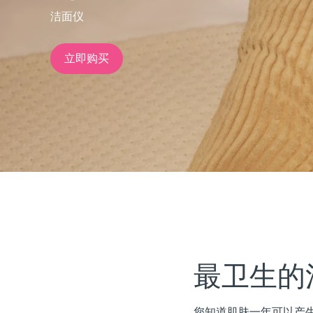
洁面仪
issa™ Teeth Whitening Set
立即购买
FAQ™ Dual LED Panel
热门产品
特别优惠
畅销产品
最卫生的
您知道肌肤一年可以产生