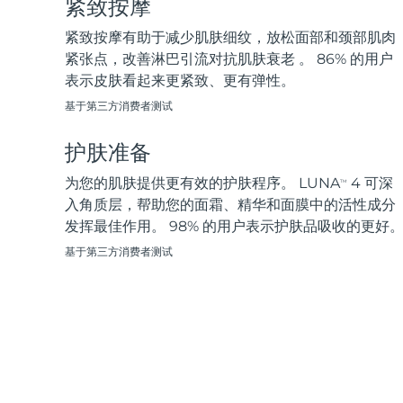
紧致按摩
脱毛
FAQ™护肤品
身体护理
FAQ™护肤品
FAQ™产品
FAQ™ skincare
All FAQ™ skincare
All FAQ™ skincare
PEACH™ 2 Pro Max
BEAR™ 2 body
紧致按摩有助于减少肌肤细纹，放松面部和颈部肌肉
All hair treatments
All FAQ™ skincare
Professional IPL hair removal device
Microcurrent body toning
紧张点，改善淋巴引流对抗肌肤衰老 。 86% 的用户
表示皮肤看起来更紧致、更有弹性。
FAQ™产品
FAQ™产品
痘肌护理
FAQ™ products
眼部护理
基于第三方消费者测试
All anti-aging treatments
All LED treatments
PEACH™ 2
LUNA™ 4 body
All toning treatments
ESPADA™ 2 plus
BEAR™ 2 eyes & lips
IPL hair removal
Massaging body brush
护肤准备
Recurring acne LED therapy
Microcurrent line smoothing device
为您的肌肤提供更有效的护肤程序。 LUNA
4 可深
TM
PEACH™ 2 go
SUPERCHARGED™ serum
入角质层，帮助您的面霜、精华和面膜中的活性成分
护发
毛孔护理
ESPADA™ 2
IRIS™ 2
Travel-friendly IPL hair removal
Firming body serum
发挥最佳作用。 98% 的用户表示护肤品吸收的更好
LUNA™ 4 hair
KIWI™ derma
Acne treatment device
Rejuvenating eye massager
NEW
基于第三方消费者测试
2-in-1 LED scalp massager
Diamond microdermabrasion .
PEACH™ Cooling Prep Gel
ESPADA™ Blemish Solution
眼部护肤
牙齿美白
Cooling IPL hair removal gel
FLIP™ play advanced
KIWI™
Concentrated acne gel
Advanced eye care treatment
issa™ Teeth Whitening Set
LED light hairbrush
Blackhead remover
Dual LED + sonic device & 18% PAP gel
更多的
ESPADA™ 设备
眼部护理设备
LUNA™ Dual-Peptide Scalp