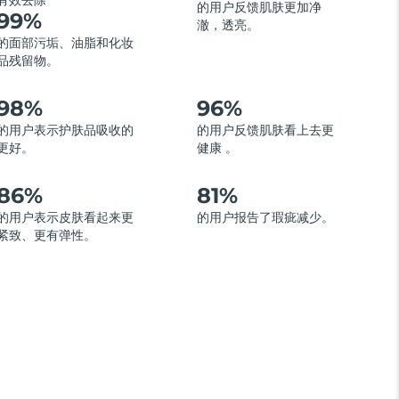
有效去除
的用户反馈肌肤更加净
99%
澈，透亮。
的面部污垢、油脂和化妆
品残留物。
98%
96%
的用户表示护肤品吸收的
的用户反馈肌肤看上去更
更好。
健康 。
86%
81%
的用户表示皮肤看起来更
的用户报告了瑕疵减少。
紧致、更有弹性。