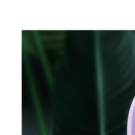
KIWI™ 皮肤护理
All acne treatment devices
All revitalizing eye massagers
Serum
issa™ Teeth Whitening Gel
Advanced pore care essentials
For healthy hair
18% PAP
护肤品
男士
全部购买
FOREO APP
关于我们