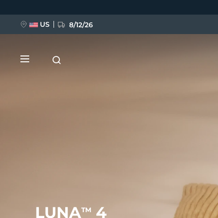
跳
转
到
主
US
8/12/26
要
内
容
新品
BREAKING NEWS
FAQ™ Pure Beauty-Tech Elixir
LUNA
4
TM