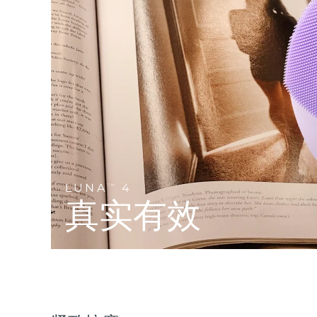
Near-infrared and red light therapy device
Smart hybrid silicone sonic toothbrush
抗老
LED治疗
LUNA™ 4 mini
面部提拉护理
FAQ™ 101
FAQ™ 201
UFO™ 3 mini
issa™ 4 smile
For young skin, T-zone
Premium anti-aging skincare
NEW
Clinical anti-aging
LED mask
Red light therapy device for young skin
Hybrid silicone sonic toothbrush
生发
LUNA™ 4 go
BEAR™ 设备
肌肤年轻化
FAQ™ 102
FAQ™ 202
UFO™ 3 go
issa™ 4 baby
For travel or gym bag
All premium facelift devices
FAQ™ 301
FAQ™ 501
Advanced clinical anti-aging
LED mask
Portable red light therapy
For ages 0-3
NEW
LED hair strengthening scalp massager
Full-Spectrum Red Light Therapy
LUNA™ 护肤
LUNA
4
FAQ™ 103
TM
FAQ™ 211
保健品
面膜
issa™ Teeth Whitening Set
Premium cleansers & balm
真实有效
FAQ™ Scalp Serum
FAQ™ 502
Luxurious clinical anti-aging set
Anti-aging neck & décolleté LED mask
Rejuvenation & hydration
Dual LED + sonic device & 18% PAP gel
Scalp recovery probiotic serum
Full-Spectrum Red Light Therapy
LUNA™ 设备
专业治疗
FAQ™ P1 Primer
FAQ™ 221
UFO™ 设备
ISSA™ 设备
All facial cleansing devices
FAQ™护肤品
Manuka honey primer
Anti-aging LED hand mask
FAQ™ Red Light Serum
All deep facial hydration devices
All silicone sonic toothbrushes
All FAQ™ skincare