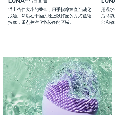
LUNA™ 洁面膏
LU
舀出杏仁大小的香膏，用手指摩擦直至融化
用温水
成油。然后在干燥的脸上以打圈的方式轻轻
后将豌
按摩，重点关注化妆较多的区域。
部和颈