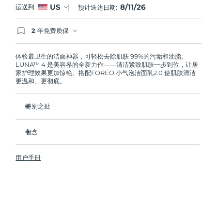
8/11/26
US
运送到:
预计送达日期:
阿拉伯联合酋长国
预计送达日期
8/11/26
2 年免费质保
如果您在2年质保期内发现任何非人为质量问题，
英国
预计送达日期
8/10/26
FOREO将免费为您更换产品。
体验最卫生的洁面神器，可轻松去除肌肤 99%的污垢和油脂。
LUNA™ 4 是美容界的全新力作——清洁紧致肌肤一步到位，让居
美国
预计送达日期
8/11/26
家护理效果更加惊艳。搭配FOREO 小气泡洁面乳2.0 使肌肤清洁
更温和、更彻底。
乌兹别克斯坦
预计送达日期
8/15/26
特别之处
越南
预计送达日期
8/16/26
96%的用户表示皮肤看起来更健康了。81%的用户表示瑕疵减
少了。
包含
去除深层污垢和油脂，皮肤不拔干。
LUNA™ 4
86%的用户表示皮肤看起来和感觉起来更紧致，更有弹性了。
用户手册
LUNA™ Micro-Foam Cleanser 2.0
滋养并保护皮肤免受自由基损伤。
USB 充电线
卫生性是尼龙刷毛的35倍。
旅行袋
快速操作指南
基本操作指南