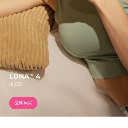
发货国家
美国
预计送达日期
8/11/26
FAQ™ Dual LED Panel
英国
预计送达日期
8/10/26
热门产品
西班牙
预计送达日期
8/10/26
澳大利亚
预计送达日期
8/13/26
法国
预计送达日期
8/10/26
LUNA
4
TM
特别优惠
畅销产品
洁面仪
德国
预计送达日期
8/10/26
加拿大
预计送达日期
8/14/26
立即购买
红光疗法
澳大利亚
预计送达日期
8/13/26