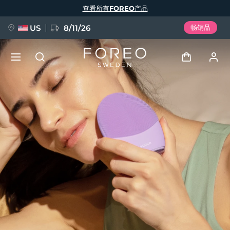
跳
查看所有FOREO产品
转
到
主
要
US
8/11/26
畅销品
内
容
新品
登录
语言
BREAKING NEWS
用户信息
English
Deutsch
Español
我的设备
FAQ™ Pure Beauty-Tech Elixir
Français
Italiano
Português
我的订单
Polski
Svenska
Русский
Türkçe
简体中文
繁體中文
我的地址
issa™ Teeth Whitening Set
我的订阅