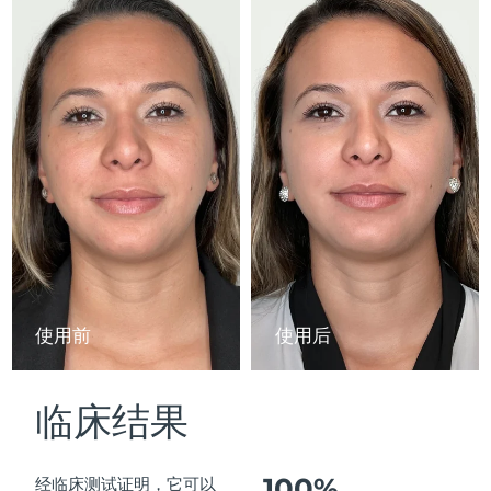
Advanced pore care essentials
以色列
预计送达日期
8/14/26
For healthy hair
18% PAP
护肤品
男士
意大利
预计送达日期
8/10/26
日本
预计送达日期
8/13/26
泽西岛
预计送达日期
8/15/26
全部购买
哈萨克斯坦
预计送达日期
8/12/26
FOREO APP
科威特
预计送达日期
8/10/26
关于我们
拉脱维亚
预计送达日期
8/10/26
使用前
使用后
黎巴嫩
预计送达日期
8/11/26
临床结果
立陶宛
预计送达日期
8/10/26
卢森堡
预计送达日期
8/10/26
100%
经临床测试证明，它可以