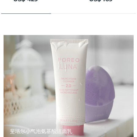
斐珞尔小气泡氨基酸洁面乳