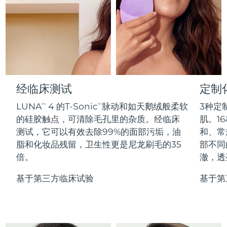
Professional IPL hair removal device
Microcurrent body toning
All hair treatments
All FAQ™ skincare
德国
预计送达日期
8/10/26
FAQ™产品
FAQ™产品
痘肌护理
眼部护理
直布罗陀
PEACH™ 2
LUNA™ 4 body
预计送达日期
8/14/26
FAQ™ products
All anti-aging treatments
All LED treatments
ESPADA™ 2 plus
BEAR™ 2 eyes & lips
IPL hair removal
Massaging body brush
All toning treatments
希腊
预计送达日期
8/10/26
Recurring acne LED therapy
Microcurrent line smoothing device
中国香港特别行政区
预计送达日期
8/11/26
经临床测试
定制
PEACH™ 2 go
SUPERCHARGED™ serum
护发
毛孔护理
ESPADA™ 2
IRIS™ 2
Travel-friendly IPL hair removal
Firming body serum
LUNA
4 的T-Sonic
脉动和如天鹅绒般柔软
3种定
TM
TM
匈牙利
LUNA™ 4 hair
预计送达日期
8/10/26
KIWI™ derma
Acne treatment device
Rejuvenating eye massager
NEW
的硅胶触点，可清除毛孔里的杂质。经临床
肌。16
2-in-1 LED scalp massager
Diamond microdermabrasion .
测试，它可以有效去除99%的面部污垢，油
和、常
冰岛
预计送达日期
8/11/26
PEACH™ Cooling Prep Gel
脂和化妆品残留，卫生性更是尼龙刷毛的35
部不同
ESPADA™ Blemish Solution
眼部护肤
牙齿美白
Cooling IPL hair removal gel
倍。
澈，透
印度尼西亚
预计送达日期
8/8/26
FLIP™ play advanced
KIWI™
Concentrated acne gel
Advanced eye care treatment
issa™ Teeth Whitening Set
LED light hairbrush
Blackhead remover
基于第三方临床试验
基于第
爱尔兰
预计送达日期
8/10/26
更多的
Dual LED + sonic device & 18% PAP gel
ESPADA™ 设备
眼部护理设备
马恩岛
预计送达日期
8/12/26
LUNA™ Dual-Peptide Scalp
KIWI™ 皮肤护理
All acne treatment devices
All revitalizing eye massagers
Serum
issa™ Teeth Whitening Gel