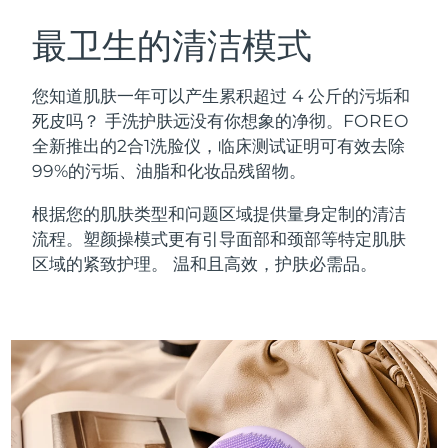
瑞典美肤护理
奥地利
预计送达日期
8/10/26
最卫生的清洁模式
巴林
预计送达日期
8/11/26
您知道肌肤一年可以产生累积超过 4 公斤的污垢和
面部清洁
紧致提拉
死皮吗？ 手洗护肤远没有你想象的净彻。FOREO
比利时
预计送达日期
8/10/26
全新推出的2合1洗脸仪，临床测试证明可有效去除
LUNA™ 4 套装
BEAR™ 2 套装
99%的污垢、油脂和化妆品残留物。
百慕大
预计送达日期
8/16/26
Anti-aging massage
Microcurrent toning
根据您的肌肤类型和问题区域提供量身定制的清洁
波斯尼亚和黑塞哥维那
预计送达日期
8/13/26
流程。塑颜操模式更有引导面部和颈部等特定肌肤
补水保湿
口腔护理
LUNA™ 4 Plus
BEAR™ 2 go
区域的紧致护理。 温和且高效，护肤必需品。
文莱
预计送达日期
8/15/26
UFO™ 3 套装
issa™ 4
Massage, LED heating
Microcurrent toning on-the-go
FAQ™ 抗老护理
Deep facial hydration
Hybrid silicone sonic toothbrush
保加利亚
预计送达日期
8/10/26
NEW
LUNA™ 4 Men
BEAR™ 2 eyes & lips
加拿大
预计送达日期
8/14/26
UFO™ 3 LED
issa™ 4 plus
For men, anti-aging massage
Microcurrent line smoothing device
Near-infrared and red light therapy
Smart hybrid silicone sonic toothbrush
智利
预计送达日期
8/14/26
device
抗老
LED治疗