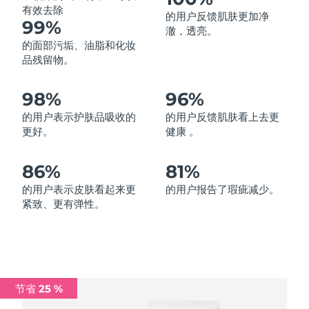
有效去除
的用户反馈肌肤更加净
中国澳门特别行政区
预计送达日期
8/12/26
99%
澈，透亮。
的面部污垢、油脂和化妆
马来西亚
预计送达日期
8/13/26
品残留物。
马耳他
预计送达日期
8/10/26
98%
96%
墨西哥
预计送达日期
8/14/26
的用户表示护肤品吸收的
的用户反馈肌肤看上去更
更好。
健康 。
摩纳哥
预计送达日期
8/11/26
86%
81%
荷兰
预计送达日期
8/10/26
的用户表示皮肤看起来更
的用户报告了瑕疵减少。
紧致、更有弹性。
新西兰
预计送达日期
8/10/26
挪威
预计送达日期
8/10/26
阿曼
预计送达日期
8/13/26
节省 25 %
菲律宾
预计送达日期
8/13/26