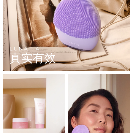
FAQ™ 101
FAQ™ 201
中国
LUNA™ 4 mini
面部提拉护理
预计送达日期
8/10/26
NEW
issa™ 4 smile
UFO™ 3 mini
Clinical anti-aging
LED mask
For young skin, T-zone
Premium anti-aging skincare
哥伦比亚
预计送达日期
8/14/26
Hybrid silicone sonic toothbrush
Red light therapy device for young skin
生发
肌肤年轻化
克罗地亚
预计送达日期
8/10/26
FAQ™ 102
FAQ™ 202
LUNA™ 4 go
BEAR™ 设备
FAQ™ 301
FAQ™ 501
issa™ 4 baby
UFO™ 3 go
Advanced clinical anti-aging
LED mask
For travel or gym bag
All premium facelift devices
NEW
塞浦路斯
预计送达日期
8/11/26
LED hair strengthening scalp massager
Full-Spectrum Red Light Therapy
For ages 0-3
Portable red light therapy
LUNA
4
TM
真实有效
捷克
预计送达日期
8/10/26
FAQ™ 103
FAQ™ 211
LUNA™ 护肤
保健品
FAQ™ Scalp Serum
FAQ™ 502
issa™ Teeth Whitening Set
面膜
Luxurious clinical anti-aging set
Anti-aging neck & décolleté LED mask
Premium cleansers & balm
丹麦
预计送达日期
8/10/26
Scalp recovery probiotic serum
Full-Spectrum Red Light Therapy
Dual LED + sonic device & 18% PAP gel
Rejuvenation & hydration
专业治疗
爱沙尼亚
预计送达日期
8/10/26
FAQ™ P1 Primer
FAQ™ 221
LUNA™ 设备
FAQ™护肤品
ISSA™ 设备
UFO™ 设备
Manuka honey primer
Anti-aging LED hand mask
芬兰
FAQ™ Red Light Serum
预计送达日期
8/10/26
All facial cleansing devices
All FAQ™ skincare
All silicone sonic toothbrushes
All deep facial hydration devices
法国
预计送达日期
8/10/26
脱毛
身体护理
FAQ™护肤品
FAQ™护肤品
PEACH™ 2 Pro Max
BEAR™ 2 body
FAQ™产品
FAQ™ skincare
法属波利尼西亚
预计送达日期
8/14/26
All FAQ™ skincare
All FAQ™ skincare