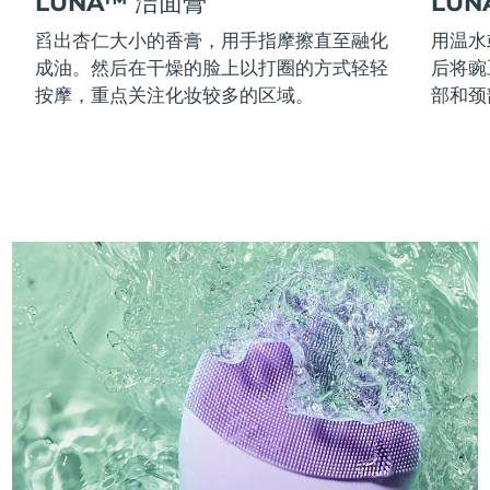
LUNA™ 洁面膏
LU
舀出杏仁大小的香膏，用手指摩擦直至融化
用温水
成油。然后在干燥的脸上以打圈的方式轻轻
后将豌
按摩，重点关注化妆较多的区域。
部和颈