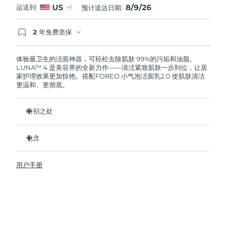
8/9/26
US
运送到:
预计送达日期:
阿拉伯联合酋长国
预计送达日期
8/9/26
2 年免费质保
如果您在2年质保期内发现任何非人为质量问题，
英国
预计送达日期
8/8/26
FOREO将免费为您更换产品。
体验最卫生的洁面神器，可轻松去除肌肤 99%的污垢和油脂。
LUNA™ 4 是美容界的全新力作——清洁紧致肌肤一步到位，让居
美国
预计送达日期
8/9/26
家护理效果更加惊艳。搭配FOREO 小气泡洁面乳2.0 使肌肤清洁
更温和、更彻底。
乌兹别克斯坦
预计送达日期
8/13/26
特别之处
越南
预计送达日期
8/14/26
96%的用户表示皮肤看起来更健康了。81%的用户表示瑕疵减
少了。
包含
去除深层污垢和油脂，皮肤不拔干。
LUNA™ 4
86%的用户表示皮肤看起来和感觉起来更紧致，更有弹性了。
用户手册
LUNA™ Micro-Foam Cleanser 2.0
滋养并保护皮肤免受自由基损伤。
USB 充电线
卫生性是尼龙刷毛的35倍。
旅行袋
快速操作指南
基本操作指南