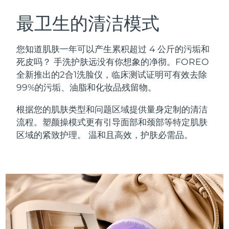
瑞典美肤护理
奥地利
预计送达日期
8/8/26
最卫生的清洁模式
巴林
预计送达日期
8/9/26
您知道肌肤一年可以产生累积超过 4 公斤的污垢和
面部清洁
紧致提拉
死皮吗？ 手洗护肤远没有你想象的净彻。FOREO
比利时
预计送达日期
8/8/26
全新推出的2合1洗脸仪，临床测试证明可有效去除
LUNA™ 4 套装
BEAR™ 2 套装
99%的污垢、油脂和化妆品残留物。
百慕大
预计送达日期
8/14/26
Anti-aging massage
Microcurrent toning
根据您的肌肤类型和问题区域提供量身定制的清洁
波斯尼亚和黑塞哥维那
预计送达日期
8/11/26
流程。塑颜操模式更有引导面部和颈部等特定肌肤
补水保湿
口腔护理
LUNA™ 4 Plus
BEAR™ 2 go
区域的紧致护理。 温和且高效，护肤必需品。
文莱
预计送达日期
8/13/26
UFO™ 3 套装
issa™ 4
Massage, LED heating
Microcurrent toning on-the-go
FAQ™ 抗老护理
Deep facial hydration
Hybrid silicone sonic toothbrush
保加利亚
预计送达日期
8/8/26
NEW
LUNA™ 4 Men
BEAR™ 2 eyes & lips
加拿大
预计送达日期
8/12/26
UFO™ 3 LED
issa™ 4 plus
For men, anti-aging massage
Microcurrent line smoothing device
Near-infrared and red light therapy
Smart hybrid silicone sonic toothbrush
智利
预计送达日期
8/12/26
device
抗老
LED治疗