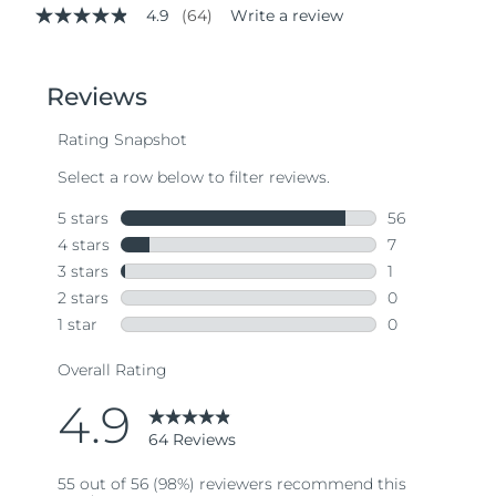
4.9
(64)
Write a review
4.9
out
of
5
stars,
average
rating
value.
Read
64
Reviews.
Same
page
link.