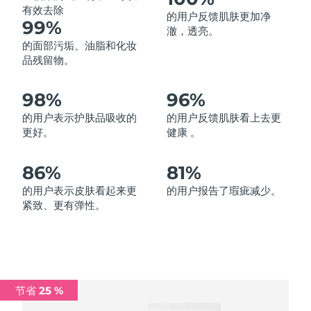
有效去除
的用户反馈肌肤更加净
中国澳门特别行政区
预计送达日期
8/10/26
99%
澈，透亮。
的面部污垢、油脂和化妆
马来西亚
预计送达日期
8/11/26
品残留物。
马耳他
预计送达日期
8/8/26
98%
96%
墨西哥
预计送达日期
8/12/26
的用户表示护肤品吸收的
的用户反馈肌肤看上去更
更好。
健康 。
摩纳哥
预计送达日期
8/9/26
86%
81%
荷兰
预计送达日期
8/8/26
的用户表示皮肤看起来更
的用户报告了瑕疵减少。
紧致、更有弹性。
新西兰
预计送达日期
8/8/26
挪威
预计送达日期
8/8/26
阿曼
预计送达日期
8/11/26
节省 25 %
菲律宾
预计送达日期
8/11/26