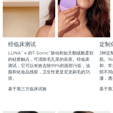
Professional IPL hair removal device
Microcurrent body toning
All hair treatments
All FAQ™ skincare
德国
预计送达日期
8/8/26
FAQ™产品
FAQ™产品
痘肌护理
眼部护理
直布罗陀
PEACH™ 2
LUNA™ 4 body
预计送达日期
8/12/26
FAQ™ products
All anti-aging treatments
All LED treatments
ESPADA™ 2 plus
BEAR™ 2 eyes & lips
IPL hair removal
Massaging body brush
All toning treatments
希腊
预计送达日期
8/8/26
Recurring acne LED therapy
Microcurrent line smoothing device
中国香港特别行政区
预计送达日期
8/9/26
经临床测试
定制
PEACH™ 2 go
SUPERCHARGED™ serum
护发
毛孔护理
ESPADA™ 2
IRIS™ 2
Travel-friendly IPL hair removal
Firming body serum
LUNA
4 的T-Sonic
脉动和如天鹅绒般柔软
3种定
TM
TM
匈牙利
LUNA™ 4 hair
预计送达日期
8/8/26
KIWI™ derma
Acne treatment device
Rejuvenating eye massager
NEW
的硅胶触点，可清除毛孔里的杂质。经临床
肌。16
2-in-1 LED scalp massager
Diamond microdermabrasion .
测试，它可以有效去除99%的面部污垢，油
和、常
冰岛
预计送达日期
8/9/26
PEACH™ Cooling Prep Gel
脂和化妆品残留，卫生性更是尼龙刷毛的35
部不同
ESPADA™ Blemish Solution
眼部护肤
牙齿美白
Cooling IPL hair removal gel
倍。
澈，透
印度尼西亚
预计送达日期
8/6/26
FLIP™ play advanced
KIWI™
Concentrated acne gel
Advanced eye care treatment
issa™ Teeth Whitening Set
LED light hairbrush
Blackhead remover
基于第三方临床试验
基于第
爱尔兰
预计送达日期
8/8/26
更多的
Dual LED + sonic device & 18% PAP gel
ESPADA™ 设备
眼部护理设备
马恩岛
预计送达日期
8/10/26
LUNA™ Dual-Peptide Scalp
KIWI™ 皮肤护理
All acne treatment devices
All revitalizing eye massagers
Serum
issa™ Teeth Whitening Gel