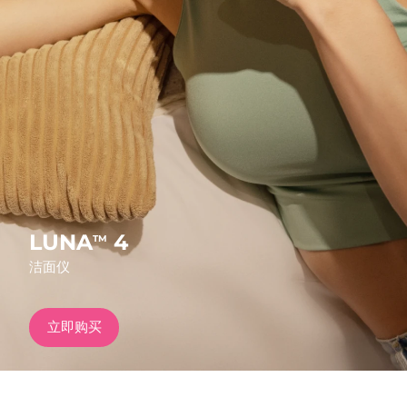
发货国家
美国
预计送达日期
8/9/26
FAQ™ Dual LED Panel
英国
预计送达日期
8/8/26
热门产品
西班牙
预计送达日期
8/8/26
澳大利亚
预计送达日期
8/11/26
法国
预计送达日期
8/8/26
LUNA
4
TM
特别优惠
畅销产品
洁面仪
德国
预计送达日期
8/8/26
加拿大
预计送达日期
8/12/26
立即购买
红光疗法
澳大利亚
预计送达日期
8/11/26