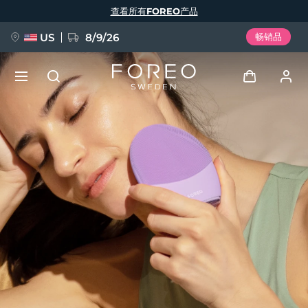
跳
查看所有FOREO产品
转
到
主
要
US
8/9/26
畅销品
内
容
新品
登录
语言
BREAKING NEWS
用户信息
English
Deutsch
Español
我的设备
FAQ™ Pure Beauty-Tech Elixir
Français
Italiano
Português
我的订单
Polski
Svenska
Русский
Türkçe
简体中文
繁體中文
我的地址
issa™ Teeth Whitening Set
我的订阅