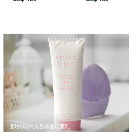
斐珞尔小气泡氨基酸洁面乳