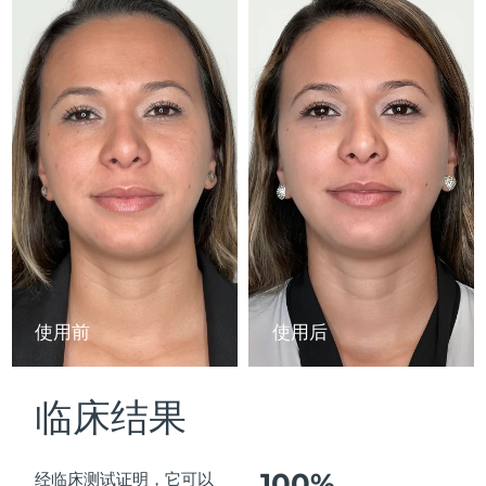
Advanced pore care essentials
以色列
预计送达日期
8/12/26
For healthy hair
18% PAP
护肤品
男士
意大利
预计送达日期
8/8/26
日本
预计送达日期
8/11/26
泽西岛
预计送达日期
8/13/26
全部购买
哈萨克斯坦
预计送达日期
8/10/26
FOREO APP
科威特
预计送达日期
8/8/26
关于我们
拉脱维亚
预计送达日期
8/8/26
使用前
使用后
黎巴嫩
预计送达日期
8/9/26
临床结果
立陶宛
预计送达日期
8/8/26
卢森堡
预计送达日期
8/8/26
100%
经临床测试证明，它可以