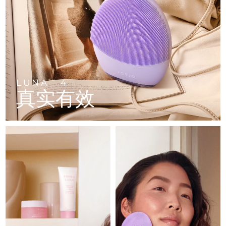
FAQ™ 101
FAQ™ 201
中国
LUNA™ 4 mini
面部提拉护理
预计送达日期
8/8/26
NEW
issa™ 4 smile
UFO™ 3 mini
Clinical anti-aging
LED mask
For young skin, T-zone
Premium anti-aging skincare
哥伦比亚
预计送达日期
8/12/26
Hybrid silicone sonic toothbrush
Red light therapy device for young skin
生发
肌肤年轻化
克罗地亚
预计送达日期
8/8/26
FAQ™ 102
FAQ™ 202
LUNA™ 4 go
BEAR™ 设备
FAQ™ 301
FAQ™ 501
issa™ 4 baby
UFO™ 3 go
Advanced clinical anti-aging
LED mask
For travel or gym bag
All premium facelift devices
NEW
塞浦路斯
预计送达日期
8/9/26
LED hair strengthening scalp massager
Full-Spectrum Red Light Therapy
For ages 0-3
Portable red light therapy
LUNA
4
TM
真实有效
捷克
预计送达日期
8/8/26
FAQ™ 103
FAQ™ 211
LUNA™ 护肤
保健品
FAQ™ Scalp Serum
FAQ™ 502
issa™ Teeth Whitening Set
面膜
Luxurious clinical anti-aging set
Anti-aging neck & décolleté LED mask
Premium cleansers & balm
丹麦
预计送达日期
8/8/26
Scalp recovery probiotic serum
Full-Spectrum Red Light Therapy
Dual LED + sonic device & 18% PAP gel
Rejuvenation & hydration
专业治疗
爱沙尼亚
预计送达日期
8/8/26
FAQ™ P1 Primer
FAQ™ 221
LUNA™ 设备
FAQ™护肤品
ISSA™ 设备
UFO™ 设备
Manuka honey primer
Anti-aging LED hand mask
芬兰
FAQ™ Red Light Serum
预计送达日期
8/8/26
All facial cleansing devices
All FAQ™ skincare
All silicone sonic toothbrushes
All deep facial hydration devices
法国
预计送达日期
8/8/26
脱毛
身体护理
FAQ™护肤品
FAQ™护肤品
PEACH™ 2 Pro Max
BEAR™ 2 body
FAQ™产品
FAQ™ skincare
法属波利尼西亚
预计送达日期
8/12/26
All FAQ™ skincare
All FAQ™ skincare