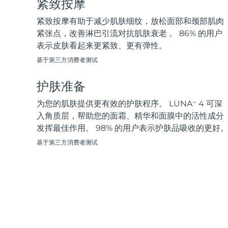
紧致按摩
脱毛
FAQ™护肤品
身体护理
FAQ™护肤品
FAQ™产品
FAQ™ skincare
All FAQ™ skincare
All FAQ™ skincare
PEACH™ 2 Pro Max
BEAR™ 2 body
紧致按摩有助于减少肌肤细纹，放松面部和颈部肌肉
All hair treatments
All FAQ™ skincare
Professional IPL hair removal device
Microcurrent body toning
紧张点，改善淋巴引流对抗肌肤衰老 。 86% 的用户
表示皮肤看起来更紧致、更有弹性。
FAQ™产品
FAQ™产品
痘肌护理
FAQ™ products
眼部护理
基于第三方消费者测试
All anti-aging treatments
All LED treatments
PEACH™ 2
LUNA™ 4 body
All toning treatments
ESPADA™ 2 plus
BEAR™ 2 eyes & lips
IPL hair removal
Massaging body brush
护肤准备
Recurring acne LED therapy
Microcurrent line smoothing device
为您的肌肤提供更有效的护肤程序。 LUNA
4 可深
TM
PEACH™ 2 go
SUPERCHARGED™ serum
入角质层，帮助您的面霜、精华和面膜中的活性成分
护发
毛孔护理
ESPADA™ 2
IRIS™ 2
Travel-friendly IPL hair removal
Firming body serum
发挥最佳作用。 98% 的用户表示护肤品吸收的更好
LUNA™ 4 hair
KIWI™ derma
Acne treatment device
Rejuvenating eye massager
NEW
基于第三方消费者测试
2-in-1 LED scalp massager
Diamond microdermabrasion .
PEACH™ Cooling Prep Gel
ESPADA™ Blemish Solution
眼部护肤
牙齿美白
Cooling IPL hair removal gel
FLIP™ play advanced
KIWI™
Concentrated acne gel
Advanced eye care treatment
issa™ Teeth Whitening Set
LED light hairbrush
Blackhead remover
Dual LED + sonic device & 18% PAP gel
更多的
ESPADA™ 设备
眼部护理设备
LUNA™ Dual-Peptide Scalp