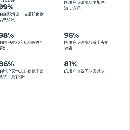
有效去除
的用户反馈肌肤更加净
99%
澈，透亮。
的面部污垢、油脂和化妆
品残留物。
98%
96%
的用户表示护肤品吸收的
的用户反馈肌肤看上去更
更好。
健康 。
86%
81%
的用户表示皮肤看起来更
的用户报告了瑕疵减少。
紧致、更有弹性。