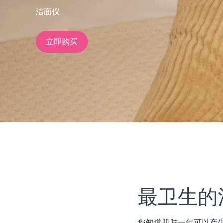
洁面仪
issa™ Teeth Whitening Set
立即购买
FAQ™ Dual LED Panel
热门产品
特别优惠
畅销产品
最卫生的
您知道肌肤一年可以产生