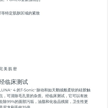
部等特定肌肤区域的紧致
完美肌密
经临床测试
LUNA
4 的T-Sonic
脉动和如天鹅绒般柔软的硅胶触
TM
TM
点，可清除毛孔里的杂质。经临床测试，它可以有效
去除99%的面部污垢，油脂和化妆品残留，卫生性更
是尼龙刷毛的35倍。