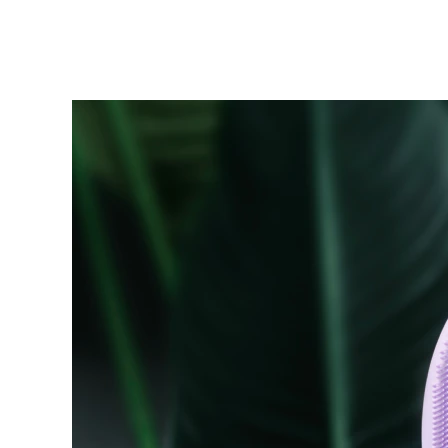
KIWI™ 皮肤护理
All acne treatment devices
All revitalizing eye massagers
Serum
issa™ Teeth Whitening Gel
Advanced pore care essentials
For healthy hair
18% PAP
护肤品
男士
全部购买
FOREO APP
关于我们