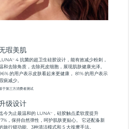
无瑕美肌
LUNA
4 抗菌的超卫生硅胶设计，能有效减少粉刺，
TM
温和去除角质，去除死皮细胞，展现肌肤健康光泽。
96% 的用户表示皮肤看起来更健康， 81% 的用户表示
瑕疵减少。
基于第三方消费者测试
升级设计
迄今为止最温和的 LUNA
，硅胶触点柔软度提升
TM
17%，保持自然弹性，呵护肌肤更贴心。 它还配备新
的旅行锁功能、3种清洁模式和 5 大按摩手法。