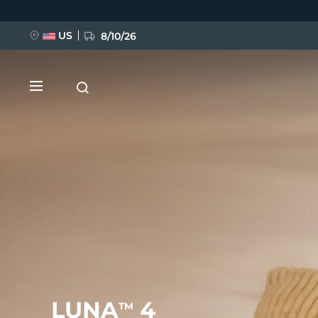
跳
转
到
主
US
8/10/26
要
内
容
新品
BREAKING NEWS
FAQ™ Pure Beauty-Tech Elixir
LUNA
4
TM