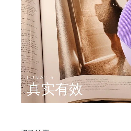
Near-infrared and red light therapy device
Smart hybrid silicone sonic toothbrush
抗老
LED治疗
LUNA™ 4 mini
面部提拉护理
FAQ™ 101
FAQ™ 201
UFO™ 3 mini
issa™ 4 smile
For young skin, T-zone
Premium anti-aging skincare
NEW
Clinical anti-aging
LED mask
Red light therapy device for young skin
Hybrid silicone sonic toothbrush
生发
LUNA™ 4 go
BEAR™ 设备
肌肤年轻化
FAQ™ 102
FAQ™ 202
UFO™ 3 go
issa™ 4 baby
For travel or gym bag
All premium facelift devices
FAQ™ 301
FAQ™ 501
Advanced clinical anti-aging
LED mask
Portable red light therapy
For ages 0-3
NEW
LED hair strengthening scalp massager
Full-Spectrum Red Light Therapy
LUNA™ 护肤
LUNA
4
FAQ™ 103
TM
FAQ™ 211
保健品
面膜
issa™ Teeth Whitening Set
Premium cleansers & balm
真实有效
FAQ™ Scalp Serum
FAQ™ 502
Luxurious clinical anti-aging set
Anti-aging neck & décolleté LED mask
Rejuvenation & hydration
Dual LED + sonic device & 18% PAP gel
Scalp recovery probiotic serum
Full-Spectrum Red Light Therapy
LUNA™ 设备
专业治疗
FAQ™ P1 Primer
FAQ™ 221
UFO™ 设备
ISSA™ 设备
All facial cleansing devices
FAQ™护肤品
Manuka honey primer
Anti-aging LED hand mask
FAQ™ Red Light Serum
All deep facial hydration devices
All silicone sonic toothbrushes
All FAQ™ skincare