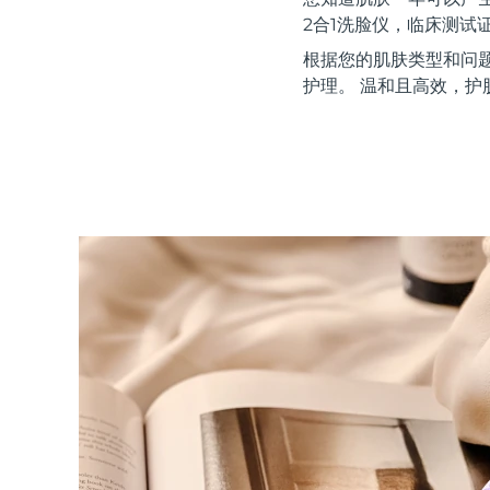
红光疗法
2合1洗脸仪，临床测试
根据您的肌肤类型和问
护理。 温和且高效，护
瑞典美肤护理
面部清洁
紧致提拉
LUNA™ 4 套装
BEAR™ 2 套装
Anti-aging massage
Microcurrent toning
补水保湿
口腔护理
LUNA™ 4 Plus
BEAR™ 2 go
UFO™ 3 套装
issa™ 4
Massage, LED heating
Microcurrent toning on-the-go
Deep facial hydration
Hybrid silicone sonic toothbrush
FAQ™ 抗老护理
LUNA™ 4 Men
BEAR™ 2 eyes & lips
NEW
UFO™ 3 LED
issa™ 4 plus
For men, anti-aging massage
Microcurrent line smoothing device