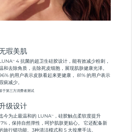
无瑕美肌
LUNA
4 抗菌的超卫生硅胶设计，能有效减少粉刺，
TM
温和去除角质，去除死皮细胞，展现肌肤健康光泽。
96% 的用户表示皮肤看起来更健康， 81% 的用户表示
瑕疵减少。
基于第三方消费者测试
升级设计
迄今为止最温和的 LUNA
，硅胶触点柔软度提升
TM
17%，保持自然弹性，呵护肌肤更贴心。 它还配备新
的旅行锁功能、3种清洁模式和 5 大按摩手法。