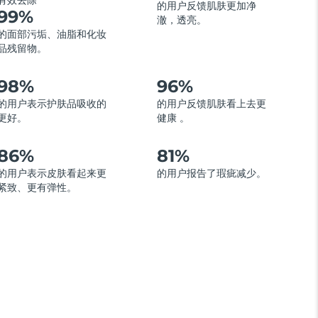
有效去除
的用户反馈肌肤更加净
99%
澈，透亮。
的面部污垢、油脂和化妆
品残留物。
98%
96%
的用户表示护肤品吸收的
的用户反馈肌肤看上去更
更好。
健康 。
86%
81%
的用户表示皮肤看起来更
的用户报告了瑕疵减少。
紧致、更有弹性。