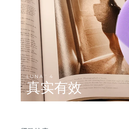
Near-infrared and red light therapy device
Smart hybrid silicone sonic toothbrush
抗老
LED治疗
LUNA™ 4 mini
面部提拉护理
FAQ™ 101
FAQ™ 201
UFO™ 3 mini
issa™ 4 smile
For young skin, T-zone
Premium anti-aging skincare
NEW
Clinical anti-aging
LED mask
Red light therapy device for young skin
Hybrid silicone sonic toothbrush
生发
LUNA™ 4 go
BEAR™ 设备
肌肤年轻化
FAQ™ 102
FAQ™ 202
UFO™ 3 go
issa™ 4 baby
For travel or gym bag
All premium facelift devices
FAQ™ 301
FAQ™ 501
Advanced clinical anti-aging
LED mask
Portable red light therapy
For ages 0-3
NEW
LED hair strengthening scalp massager
Full-Spectrum Red Light Therapy
LUNA™ 护肤
LUNA
4
FAQ™ 103
TM
FAQ™ 211
保健品
面膜
issa™ Teeth Whitening Set
Premium cleansers & balm
真实有效
FAQ™ Scalp Serum
FAQ™ 502
Luxurious clinical anti-aging set
Anti-aging neck & décolleté LED mask
Rejuvenation & hydration
Dual LED + sonic device & 18% PAP gel
Scalp recovery probiotic serum
Full-Spectrum Red Light Therapy
LUNA™ 设备
专业治疗
FAQ™ P1 Primer
FAQ™ 221
UFO™ 设备
ISSA™ 设备
All facial cleansing devices
FAQ™护肤品
Manuka honey primer
Anti-aging LED hand mask
FAQ™ Red Light Serum
All deep facial hydration devices
All silicone sonic toothbrushes
All FAQ™ skincare