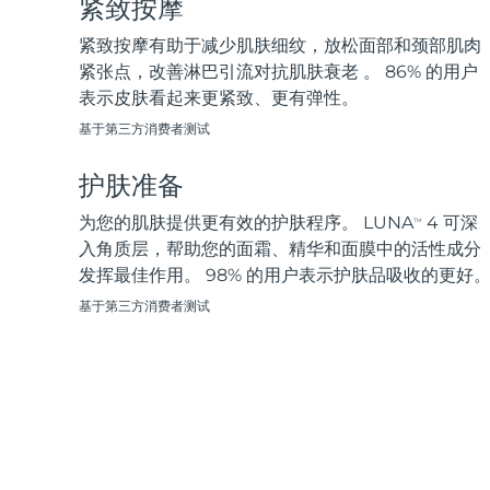
紧致按摩
脱毛
FAQ™护肤品
身体护理
FAQ™护肤品
FAQ™产品
FAQ™ skincare
All FAQ™ skincare
All FAQ™ skincare
PEACH™ 2 Pro Max
BEAR™ 2 body
紧致按摩有助于减少肌肤细纹，放松面部和颈部肌肉
All hair treatments
All FAQ™ skincare
Professional IPL hair removal device
Microcurrent body toning
紧张点，改善淋巴引流对抗肌肤衰老 。 86% 的用户
表示皮肤看起来更紧致、更有弹性。
FAQ™产品
FAQ™产品
痘肌护理
FAQ™ products
眼部护理
基于第三方消费者测试
All anti-aging treatments
All LED treatments
PEACH™ 2
LUNA™ 4 body
All toning treatments
ESPADA™ 2 plus
BEAR™ 2 eyes & lips
IPL hair removal
Massaging body brush
护肤准备
Recurring acne LED therapy
Microcurrent line smoothing device
为您的肌肤提供更有效的护肤程序。 LUNA
4 可深
TM
PEACH™ 2 go
SUPERCHARGED™ serum
入角质层，帮助您的面霜、精华和面膜中的活性成分
护发
毛孔护理
ESPADA™ 2
IRIS™ 2
Travel-friendly IPL hair removal
Firming body serum
发挥最佳作用。 98% 的用户表示护肤品吸收的更好
LUNA™ 4 hair
KIWI™ derma
Acne treatment device
Rejuvenating eye massager
NEW
基于第三方消费者测试
2-in-1 LED scalp massager
Diamond microdermabrasion .
PEACH™ Cooling Prep Gel
ESPADA™ Blemish Solution
眼部护肤
牙齿美白
Cooling IPL hair removal gel
FLIP™ play advanced
KIWI™
Concentrated acne gel
Advanced eye care treatment
issa™ Teeth Whitening Set
LED light hairbrush
Blackhead remover
Dual LED + sonic device & 18% PAP gel
更多的
ESPADA™ 设备
眼部护理设备
LUNA™ Dual-Peptide Scalp