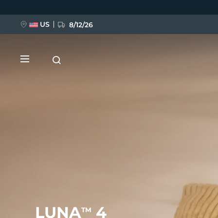
跳
转
到
主
US
8/12/26
要
内
容
新品
BREAKING NEWS
FAQ™ Pure Beauty-Tech Elixir
LUNA
4
TM