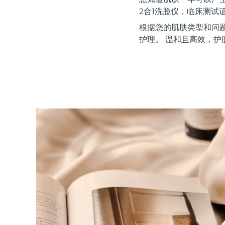
红光疗法
2合1洗脸仪，临床测试
根据您的肌肤类型和问
护理。 温和且高效，护
瑞典美肤护理
面部清洁
紧致提拉
LUNA™ 4 套装
BEAR™ 2 套装
Anti-aging massage
Microcurrent toning
补水保湿
口腔护理
LUNA™ 4 Plus
BEAR™ 2 go
UFO™ 3 套装
issa™ 4
Massage, LED heating
Microcurrent toning on-the-go
Deep facial hydration
Hybrid silicone sonic toothbrush
FAQ™ 抗老护理
LUNA™ 4 Men
BEAR™ 2 eyes & lips
NEW
UFO™ 3 LED
issa™ 4 plus
For men, anti-aging massage
Microcurrent line smoothing device