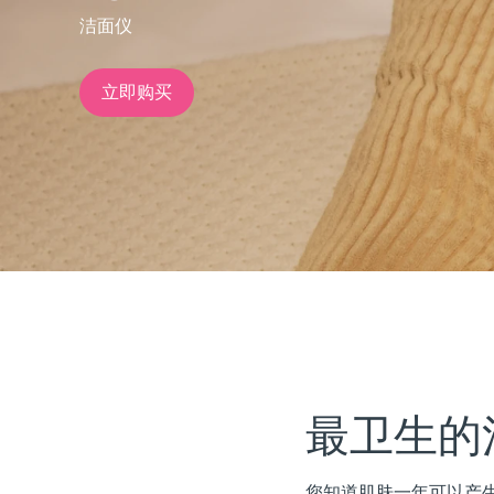
洁面仪
issa™ Teeth Whitening Set
立即购买
FAQ™ Dual LED Panel
热门产品
特别优惠
畅销产品
最卫生的
您知道肌肤一年可以产生