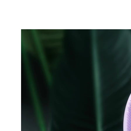
KIWI™ 皮肤护理
All acne treatment devices
All revitalizing eye massagers
Serum
issa™ Teeth Whitening Gel
Advanced pore care essentials
For healthy hair
18% PAP
护肤品
男士
全部购买
FOREO APP
关于我们