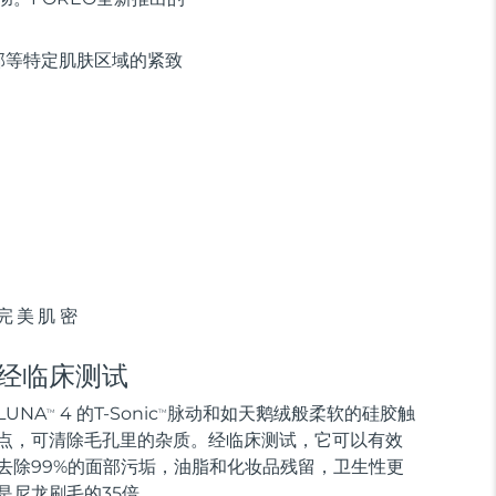
部等特定肌肤区域的紧致
完美肌密
经临床测试
LUNA
4 的T-Sonic
脉动和如天鹅绒般柔软的硅胶触
TM
TM
点，可清除毛孔里的杂质。经临床测试，它可以有效
去除99%的面部污垢，油脂和化妆品残留，卫生性更
是尼龙刷毛的35倍。