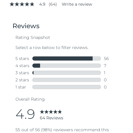
4.9
(64)
Write a review
4.9
out
of
5
stars,
average
rating
value.
Read
64
Reviews.
Same
page
link.