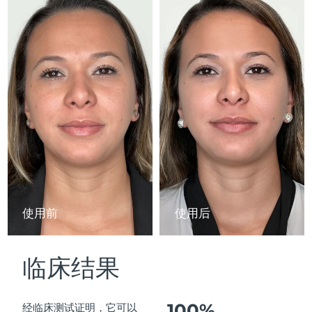
Advanced pore care essentials
以色列
预计送达日期
8/14/26
For healthy hair
18% PAP
护肤品
男士
意大利
预计送达日期
8/10/26
日本
预计送达日期
8/13/26
泽西岛
预计送达日期
8/15/26
全部购买
哈萨克斯坦
预计送达日期
8/12/26
FOREO APP
科威特
预计送达日期
8/10/26
关于我们
拉脱维亚
预计送达日期
8/10/26
使用前
使用后
黎巴嫩
预计送达日期
8/11/26
临床结果
立陶宛
预计送达日期
8/10/26
卢森堡
预计送达日期
8/10/26
100%
经临床测试证明，它可以