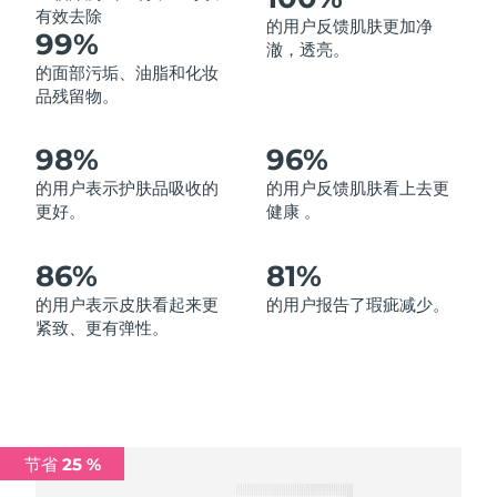
有效去除
的用户反馈肌肤更加净
中国澳门特别行政区
预计送达日期
8/12/26
99%
澈，透亮。
的面部污垢、油脂和化妆
马来西亚
预计送达日期
8/13/26
品残留物。
马耳他
预计送达日期
8/10/26
98%
96%
墨西哥
预计送达日期
8/14/26
的用户表示护肤品吸收的
的用户反馈肌肤看上去更
更好。
健康 。
摩纳哥
预计送达日期
8/11/26
86%
81%
荷兰
预计送达日期
8/10/26
的用户表示皮肤看起来更
的用户报告了瑕疵减少。
紧致、更有弹性。
新西兰
预计送达日期
8/10/26
挪威
预计送达日期
8/10/26
阿曼
预计送达日期
8/13/26
节省 25 %
菲律宾
预计送达日期
8/13/26