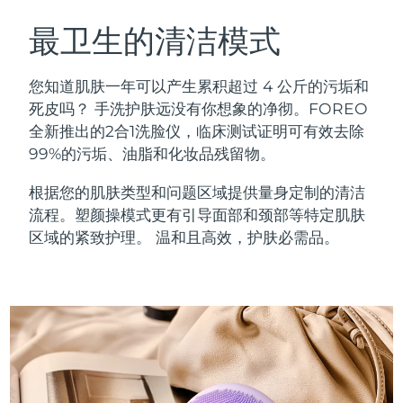
瑞典美肤护理
奥地利
预计送达日期
8/10/26
最卫生的清洁模式
巴林
预计送达日期
8/11/26
您知道肌肤一年可以产生累积超过 4 公斤的污垢和
面部清洁
紧致提拉
死皮吗？ 手洗护肤远没有你想象的净彻。FOREO
比利时
预计送达日期
8/10/26
全新推出的2合1洗脸仪，临床测试证明可有效去除
LUNA™ 4 套装
BEAR™ 2 套装
99%的污垢、油脂和化妆品残留物。
百慕大
预计送达日期
8/16/26
Anti-aging massage
Microcurrent toning
根据您的肌肤类型和问题区域提供量身定制的清洁
波斯尼亚和黑塞哥维那
预计送达日期
8/13/26
流程。塑颜操模式更有引导面部和颈部等特定肌肤
补水保湿
口腔护理
LUNA™ 4 Plus
BEAR™ 2 go
区域的紧致护理。 温和且高效，护肤必需品。
文莱
预计送达日期
8/15/26
UFO™ 3 套装
issa™ 4
Massage, LED heating
Microcurrent toning on-the-go
FAQ™ 抗老护理
Deep facial hydration
Hybrid silicone sonic toothbrush
保加利亚
预计送达日期
8/10/26
NEW
LUNA™ 4 Men
BEAR™ 2 eyes & lips
加拿大
预计送达日期
8/14/26
UFO™ 3 LED
issa™ 4 plus
For men, anti-aging massage
Microcurrent line smoothing device
Near-infrared and red light therapy
Smart hybrid silicone sonic toothbrush
智利
预计送达日期
8/14/26
device
抗老
LED治疗