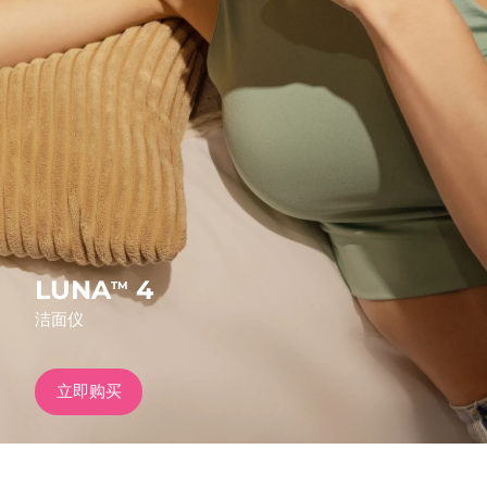
发货国家
美国
预计送达日期
8/11/26
FAQ™ Dual LED Panel
英国
预计送达日期
8/10/26
热门产品
西班牙
预计送达日期
8/10/26
澳大利亚
预计送达日期
8/13/26
法国
预计送达日期
8/10/26
LUNA
4
TM
特别优惠
畅销产品
洁面仪
德国
预计送达日期
8/10/26
加拿大
预计送达日期
8/14/26
立即购买
红光疗法
澳大利亚
预计送达日期
8/13/26