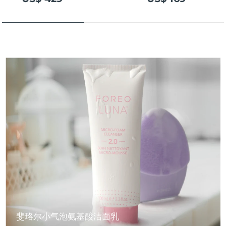
斐珞尔小气泡氨基酸洁面乳