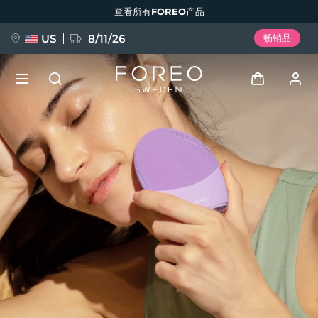
跳
查看所有FOREO产品
转
到
主
要
US
8/11/26
畅销品
内
容
新品
登录
语言
BREAKING NEWS
用户信息
English
Deutsch
Español
我的设备
FAQ™ Pure Beauty-Tech Elixir
Français
Italiano
Português
我的订单
Polski
Svenska
Русский
Türkçe
简体中文
繁體中文
我的地址
issa™ Teeth Whitening Set
我的订阅