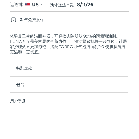
8/11/26
US
运送到:
预计送达日期:
阿拉伯联合酋长国
预计送达日期
8/11/26
2 年免费质保
如果您在2年质保期内发现任何非人为质量问题，
英国
预计送达日期
8/10/26
FOREO将免费为您更换产品。
体验最卫生的洁面神器，可轻松去除肌肤 99%的污垢和油脂。
LUNA™ 4 是美容界的全新力作——清洁紧致肌肤一步到位，让居
美国
预计送达日期
8/11/26
家护理效果更加惊艳。搭配FOREO 小气泡洁面乳2.0 使肌肤清洁
更温和、更彻底。
乌兹别克斯坦
预计送达日期
8/15/26
特别之处
越南
预计送达日期
8/16/26
96%的用户表示皮肤看起来更健康了。81%的用户表示瑕疵减
少了。
包含
去除深层污垢和油脂，皮肤不拔干。
LUNA™ 4
86%的用户表示皮肤看起来和感觉起来更紧致，更有弹性了。
用户手册
LUNA™ Micro-Foam Cleanser 2.0
滋养并保护皮肤免受自由基损伤。
USB 充电线
卫生性是尼龙刷毛的35倍。
旅行袋
快速操作指南
基本操作指南