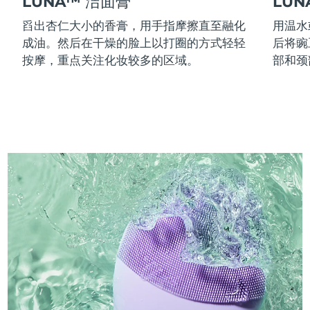
LUNA™ 洁面膏
LU
舀出杏仁大小的香膏，用手指摩擦直至融化
用温水
成油。然后在干燥的脸上以打圈的方式轻轻
后将豌
按摩，重点关注化妆较多的区域。
部和颈