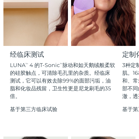
Professional IPL hair removal device
Microcurrent body toning
All hair treatments
All FAQ™ skincare
德国
预计送达日期
8/10/26
FAQ™产品
FAQ™产品
痘肌护理
眼部护理
直布罗陀
PEACH™ 2
LUNA™ 4 body
预计送达日期
8/14/26
FAQ™ products
All anti-aging treatments
All LED treatments
ESPADA™ 2 plus
BEAR™ 2 eyes & lips
IPL hair removal
Massaging body brush
All toning treatments
希腊
预计送达日期
8/10/26
Recurring acne LED therapy
Microcurrent line smoothing device
中国香港特别行政区
预计送达日期
8/11/26
经临床测试
定制
PEACH™ 2 go
SUPERCHARGED™ serum
护发
毛孔护理
ESPADA™ 2
IRIS™ 2
Travel-friendly IPL hair removal
Firming body serum
LUNA
4 的T-Sonic
脉动和如天鹅绒般柔软
3种定
TM
TM
匈牙利
LUNA™ 4 hair
预计送达日期
8/10/26
KIWI™ derma
Acne treatment device
Rejuvenating eye massager
NEW
的硅胶触点，可清除毛孔里的杂质。经临床
肌。16
2-in-1 LED scalp massager
Diamond microdermabrasion .
测试，它可以有效去除99%的面部污垢，油
和、常
冰岛
预计送达日期
8/11/26
PEACH™ Cooling Prep Gel
脂和化妆品残留，卫生性更是尼龙刷毛的35
部不同
ESPADA™ Blemish Solution
眼部护肤
牙齿美白
Cooling IPL hair removal gel
倍。
澈，透
印度尼西亚
预计送达日期
8/8/26
FLIP™ play advanced
KIWI™
Concentrated acne gel
Advanced eye care treatment
issa™ Teeth Whitening Set
LED light hairbrush
Blackhead remover
基于第三方临床试验
基于第
爱尔兰
预计送达日期
8/10/26
更多的
Dual LED + sonic device & 18% PAP gel
ESPADA™ 设备
眼部护理设备
马恩岛
预计送达日期
8/12/26
LUNA™ Dual-Peptide Scalp
KIWI™ 皮肤护理
All acne treatment devices
All revitalizing eye massagers
Serum
issa™ Teeth Whitening Gel