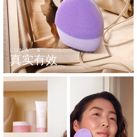
FAQ™ 101
FAQ™ 201
中国
LUNA™ 4 mini
面部提拉护理
预计送达日期
8/10/26
NEW
issa™ 4 smile
UFO™ 3 mini
Clinical anti-aging
LED mask
For young skin, T-zone
Premium anti-aging skincare
哥伦比亚
预计送达日期
8/14/26
Hybrid silicone sonic toothbrush
Red light therapy device for young skin
生发
肌肤年轻化
克罗地亚
预计送达日期
8/10/26
FAQ™ 102
FAQ™ 202
LUNA™ 4 go
BEAR™ 设备
FAQ™ 301
FAQ™ 501
issa™ 4 baby
UFO™ 3 go
Advanced clinical anti-aging
LED mask
For travel or gym bag
All premium facelift devices
NEW
塞浦路斯
预计送达日期
8/11/26
LED hair strengthening scalp massager
Full-Spectrum Red Light Therapy
For ages 0-3
Portable red light therapy
LUNA
4
TM
真实有效
捷克
预计送达日期
8/10/26
FAQ™ 103
FAQ™ 211
LUNA™ 护肤
保健品
FAQ™ Scalp Serum
FAQ™ 502
issa™ Teeth Whitening Set
面膜
Luxurious clinical anti-aging set
Anti-aging neck & décolleté LED mask
Premium cleansers & balm
丹麦
预计送达日期
8/10/26
Scalp recovery probiotic serum
Full-Spectrum Red Light Therapy
Dual LED + sonic device & 18% PAP gel
Rejuvenation & hydration
专业治疗
爱沙尼亚
预计送达日期
8/10/26
FAQ™ P1 Primer
FAQ™ 221
LUNA™ 设备
FAQ™护肤品
ISSA™ 设备
UFO™ 设备
Manuka honey primer
Anti-aging LED hand mask
芬兰
FAQ™ Red Light Serum
预计送达日期
8/10/26
All facial cleansing devices
All FAQ™ skincare
All silicone sonic toothbrushes
All deep facial hydration devices
法国
预计送达日期
8/10/26
脱毛
身体护理
FAQ™护肤品
FAQ™护肤品
PEACH™ 2 Pro Max
BEAR™ 2 body
FAQ™产品
FAQ™ skincare
法属波利尼西亚
预计送达日期
8/14/26
All FAQ™ skincare
All FAQ™ skincare