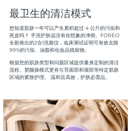
瑞典美肤护理
奥地利
预计送达日期
8/12/26
最卫生的清洁模式
巴林
预计送达日期
8/13/26
您知道肌肤一年可以产生累积超过 4 公斤的污垢和
面部清洁
紧致提拉
死皮吗？ 手洗护肤远没有你想象的净彻。FOREO
比利时
预计送达日期
8/12/26
全新推出的2合1洗脸仪，临床测试证明可有效去除
LUNA™ 4 套装
BEAR™ 2 套装
99%的污垢、油脂和化妆品残留物。
百慕大
预计送达日期
8/18/26
Anti-aging massage
Microcurrent toning
根据您的肌肤类型和问题区域提供量身定制的清洁
波斯尼亚和黑塞哥维那
预计送达日期
8/15/26
流程。塑颜操模式更有引导面部和颈部等特定肌肤
补水保湿
口腔护理
LUNA™ 4 Plus
BEAR™ 2 go
区域的紧致护理。 温和且高效，护肤必需品。
文莱
预计送达日期
8/17/26
UFO™ 3 套装
issa™ 4
Massage, LED heating
Microcurrent toning on-the-go
FAQ™ 抗老护理
Deep facial hydration
Hybrid silicone sonic toothbrush
保加利亚
预计送达日期
8/12/26
NEW
LUNA™ 4 Men
BEAR™ 2 eyes & lips
加拿大
预计送达日期
8/16/26
UFO™ 3 LED
issa™ 4 plus
For men, anti-aging massage
Microcurrent line smoothing device
Near-infrared and red light therapy
Smart hybrid silicone sonic toothbrush
智利
预计送达日期
8/16/26
device
抗老
LED治疗