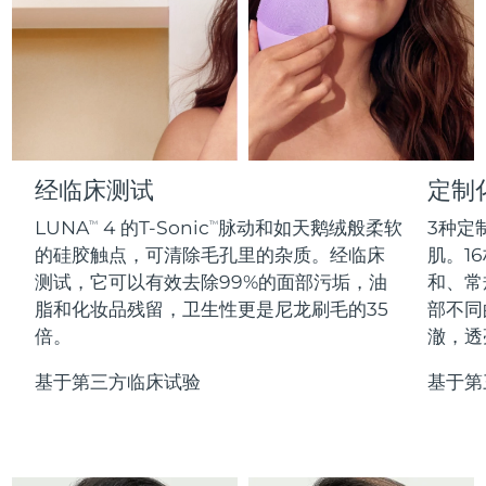
Professional IPL hair removal device
Microcurrent body toning
All hair treatments
All FAQ™ skincare
德国
预计送达日期
8/12/26
FAQ™产品
FAQ™产品
痘肌护理
眼部护理
直布罗陀
PEACH™ 2
LUNA™ 4 body
预计送达日期
8/16/26
FAQ™ products
All anti-aging treatments
All LED treatments
ESPADA™ 2 plus
BEAR™ 2 eyes & lips
IPL hair removal
Massaging body brush
All toning treatments
希腊
预计送达日期
8/12/26
Recurring acne LED therapy
Microcurrent line smoothing device
中国香港特别行政区
预计送达日期
8/13/26
经临床测试
定制
PEACH™ 2 go
SUPERCHARGED™ serum
护发
毛孔护理
ESPADA™ 2
IRIS™ 2
Travel-friendly IPL hair removal
Firming body serum
LUNA
4 的T-Sonic
脉动和如天鹅绒般柔软
3种定
TM
TM
匈牙利
LUNA™ 4 hair
预计送达日期
8/12/26
KIWI™ derma
Acne treatment device
Rejuvenating eye massager
NEW
的硅胶触点，可清除毛孔里的杂质。经临床
肌。16
2-in-1 LED scalp massager
Diamond microdermabrasion .
测试，它可以有效去除99%的面部污垢，油
和、常
冰岛
预计送达日期
8/13/26
PEACH™ Cooling Prep Gel
脂和化妆品残留，卫生性更是尼龙刷毛的35
部不同
ESPADA™ Blemish Solution
眼部护肤
牙齿美白
Cooling IPL hair removal gel
倍。
澈，透
印度尼西亚
预计送达日期
8/10/26
FLIP™ play advanced
KIWI™
Concentrated acne gel
Advanced eye care treatment
issa™ Teeth Whitening Set
LED light hairbrush
Blackhead remover
基于第三方临床试验
基于第
爱尔兰
预计送达日期
8/12/26
更多的
Dual LED + sonic device & 18% PAP gel
ESPADA™ 设备
眼部护理设备
马恩岛
预计送达日期
8/14/26
LUNA™ Dual-Peptide Scalp
KIWI™ 皮肤护理
All acne treatment devices
All revitalizing eye massagers
Serum
issa™ Teeth Whitening Gel