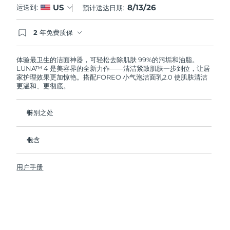
8/13/26
US
运送到:
预计送达日期:
阿拉伯联合酋长国
预计送达日期
8/13/26
2 年免费质保
如果您在2年质保期内发现任何非人为质量问题，
英国
预计送达日期
8/12/26
FOREO将免费为您更换产品。
体验最卫生的洁面神器，可轻松去除肌肤 99%的污垢和油脂。
LUNA™ 4 是美容界的全新力作——清洁紧致肌肤一步到位，让居
美国
预计送达日期
8/13/26
家护理效果更加惊艳。搭配FOREO 小气泡洁面乳2.0 使肌肤清洁
更温和、更彻底。
乌兹别克斯坦
预计送达日期
8/17/26
特别之处
越南
预计送达日期
8/18/26
96%的用户表示皮肤看起来更健康了。81%的用户表示瑕疵减
少了。
包含
去除深层污垢和油脂，皮肤不拔干。
LUNA™ 4
86%的用户表示皮肤看起来和感觉起来更紧致，更有弹性了。
用户手册
LUNA™ Micro-Foam Cleanser 2.0
滋养并保护皮肤免受自由基损伤。
USB 充电线
卫生性是尼龙刷毛的35倍。
旅行袋
快速操作指南
基本操作指南