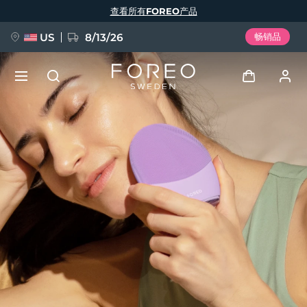
跳
查看所有FOREO产品
转
到
主
要
US
8/13/26
畅销品
内
容
新品
登录
语言
BREAKING NEWS
用户信息
English
Deutsch
Español
我的设备
FAQ™ Pure Beauty-Tech Elixir
Français
Italiano
Português
我的订单
Polski
Svenska
Русский
Türkçe
简体中文
繁體中文
我的地址
issa™ Teeth Whitening Set
我的订阅