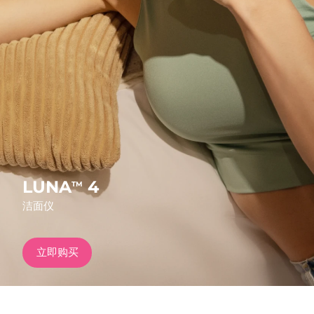
发货国家
美国
预计送达日期
8/13/26
FAQ™ Dual LED Panel
英国
预计送达日期
8/12/26
热门产品
西班牙
预计送达日期
8/12/26
澳大利亚
预计送达日期
8/15/26
法国
预计送达日期
8/12/26
LUNA
4
TM
特别优惠
畅销产品
洁面仪
德国
预计送达日期
8/12/26
加拿大
预计送达日期
8/16/26
立即购买
红光疗法
澳大利亚
预计送达日期
8/15/26