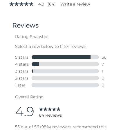
4.9
(64)
Write a review
4.9
out
of
5
stars,
average
rating
value.
Read
64
Reviews.
Same
page
link.