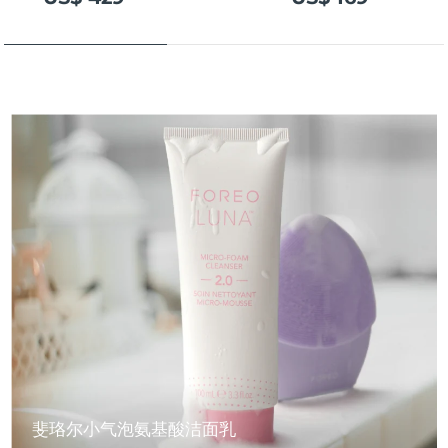
斐珞尔小气泡氨基酸洁面乳