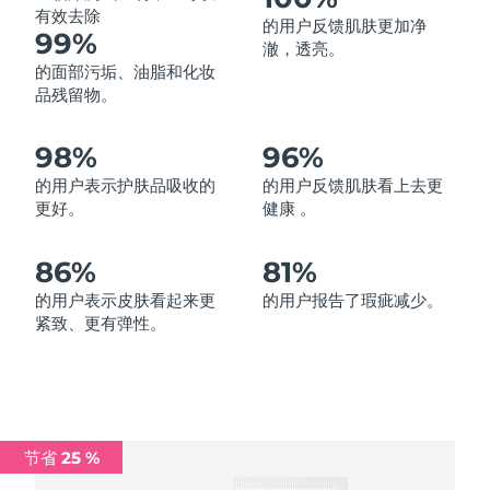
有效去除
的用户反馈肌肤更加净
中国澳门特别行政区
预计送达日期
8/14/26
99%
澈，透亮。
的面部污垢、油脂和化妆
马来西亚
预计送达日期
8/15/26
品残留物。
马耳他
预计送达日期
8/12/26
98%
96%
墨西哥
预计送达日期
8/16/26
的用户表示护肤品吸收的
的用户反馈肌肤看上去更
更好。
健康 。
摩纳哥
预计送达日期
8/13/26
86%
81%
荷兰
预计送达日期
8/12/26
的用户表示皮肤看起来更
的用户报告了瑕疵减少。
紧致、更有弹性。
新西兰
预计送达日期
8/12/26
挪威
预计送达日期
8/12/26
阿曼
预计送达日期
8/15/26
节省 25 %
菲律宾
预计送达日期
8/15/26