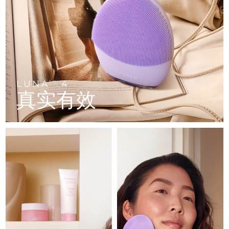
FAQ™ 101
FAQ™ 201
中国
LUNA™ 4 mini
面部提拉护理
预计送达日期
8/12/26
NEW
issa™ 4 smile
UFO™ 3 mini
Clinical anti-aging
LED mask
For young skin, T-zone
Premium anti-aging skincare
哥伦比亚
预计送达日期
8/16/26
Hybrid silicone sonic toothbrush
Red light therapy device for young skin
生发
肌肤年轻化
克罗地亚
预计送达日期
8/12/26
FAQ™ 102
FAQ™ 202
LUNA™ 4 go
BEAR™ 设备
FAQ™ 301
FAQ™ 501
issa™ 4 baby
UFO™ 3 go
Advanced clinical anti-aging
LED mask
For travel or gym bag
All premium facelift devices
NEW
塞浦路斯
预计送达日期
8/13/26
LED hair strengthening scalp massager
Full-Spectrum Red Light Therapy
For ages 0-3
Portable red light therapy
LUNA
4
TM
真实有效
捷克
预计送达日期
8/12/26
FAQ™ 103
FAQ™ 211
LUNA™ 护肤
保健品
FAQ™ Scalp Serum
FAQ™ 502
issa™ Teeth Whitening Set
面膜
Luxurious clinical anti-aging set
Anti-aging neck & décolleté LED mask
Premium cleansers & balm
丹麦
预计送达日期
8/12/26
Scalp recovery probiotic serum
Full-Spectrum Red Light Therapy
Dual LED + sonic device & 18% PAP gel
Rejuvenation & hydration
专业治疗
爱沙尼亚
预计送达日期
8/12/26
FAQ™ P1 Primer
FAQ™ 221
LUNA™ 设备
FAQ™护肤品
ISSA™ 设备
UFO™ 设备
Manuka honey primer
Anti-aging LED hand mask
芬兰
FAQ™ Red Light Serum
预计送达日期
8/12/26
All facial cleansing devices
All FAQ™ skincare
All silicone sonic toothbrushes
All deep facial hydration devices
法国
预计送达日期
8/12/26
脱毛
身体护理
FAQ™护肤品
FAQ™护肤品
PEACH™ 2 Pro Max
BEAR™ 2 body
FAQ™产品
FAQ™ skincare
法属波利尼西亚
预计送达日期
8/16/26
All FAQ™ skincare
All FAQ™ skincare