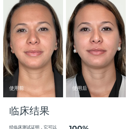
Advanced pore care essentials
以色列
预计送达日期
8/16/26
For healthy hair
18% PAP
护肤品
男士
意大利
预计送达日期
8/12/26
日本
预计送达日期
8/15/26
泽西岛
预计送达日期
8/17/26
全部购买
哈萨克斯坦
预计送达日期
8/14/26
FOREO APP
科威特
预计送达日期
8/12/26
关于我们
拉脱维亚
预计送达日期
8/12/26
使用前
使用后
黎巴嫩
预计送达日期
8/13/26
临床结果
立陶宛
预计送达日期
8/12/26
卢森堡
预计送达日期
8/12/26
100%
经临床测试证明，它可以