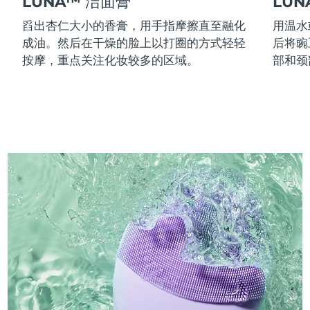
LUNA™ 洁面膏
LU
舀出杏仁大小的香膏，用手指摩擦直至融化
用温水
成油。然后在干燥的脸上以打圈的方式轻轻
后将豌
按摩，重点关注化妆较多的区域。
部和颈