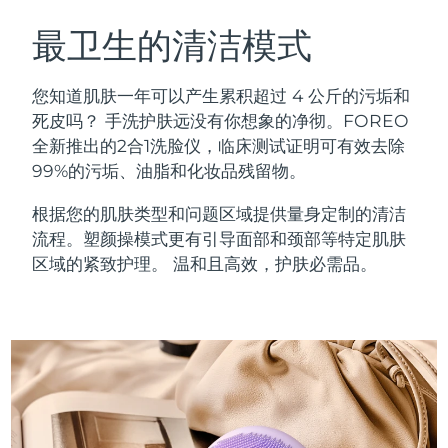
瑞典美肤护理
奥地利
预计送达日期
11/8/26
最卫生的清洁模式
巴林
预计送达日期
12/8/26
您知道肌肤一年可以产生累积超过 4 公斤的污垢和
面部清洁
紧致提拉
死皮吗？ 手洗护肤远没有你想象的净彻。FOREO
比利时
预计送达日期
11/8/26
全新推出的2合1洗脸仪，临床测试证明可有效去除
LUNA™ 4 套装
BEAR™ 2 套装
99%的污垢、油脂和化妆品残留物。
百慕大
预计送达日期
17/8/26
Anti-aging massage
Microcurrent toning
根据您的肌肤类型和问题区域提供量身定制的清洁
波斯尼亚和黑塞哥维那
预计送达日期
14/8/26
流程。塑颜操模式更有引导面部和颈部等特定肌肤
补水保湿
口腔护理
LUNA™ 4 Plus
BEAR™ 2 go
区域的紧致护理。 温和且高效，护肤必需品。
文莱
预计送达日期
16/8/26
UFO™ 3 套装
issa™ 4
Massage, LED heating
Microcurrent toning on-the-go
FAQ™ 抗老护理
Deep facial hydration
Hybrid silicone sonic toothbrush
保加利亚
预计送达日期
11/8/26
NEW
LUNA™ 4 Men
BEAR™ 2 eyes & lips
加拿大
预计送达日期
15/8/26
UFO™ 3 LED
issa™ 4 plus
For men, anti-aging massage
Microcurrent line smoothing device
Near-infrared and red light therapy
Smart hybrid silicone sonic toothbrush
智利
预计送达日期
15/8/26
device
抗老
LED治疗