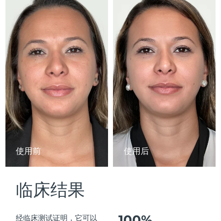
Advanced pore care essentials
以色列
预计送达日期
15/8/26
For healthy hair
18% PAP
护肤品
男士
意大利
预计送达日期
11/8/26
日本
预计送达日期
14/8/26
泽西岛
预计送达日期
16/8/26
全部购买
哈萨克斯坦
预计送达日期
13/8/26
FOREO APP
科威特
预计送达日期
11/8/26
关于我们
拉脱维亚
预计送达日期
11/8/26
使用前
使用后
黎巴嫩
预计送达日期
12/8/26
临床结果
立陶宛
预计送达日期
11/8/26
卢森堡
预计送达日期
11/8/26
100%
经临床测试证明，它可以