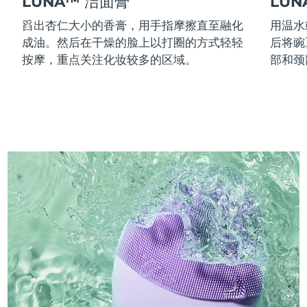
LUNA™ 洁面膏
LU
舀出杏仁大小的香膏，用手指摩擦直至融化
用温水
成油。然后在干燥的脸上以打圈的方式轻轻
后将豌
按摩，重点关注化妆较多的区域。
部和颈