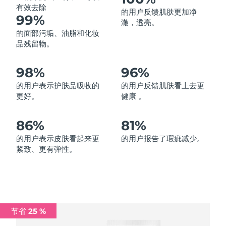
有效去除
的用户反馈肌肤更加净
中国澳门特别行政区
预计送达日期
13/8/26
99%
澈，透亮。
的面部污垢、油脂和化妆
马来西亚
预计送达日期
14/8/26
品残留物。
马耳他
预计送达日期
11/8/26
98%
96%
墨西哥
预计送达日期
15/8/26
的用户表示护肤品吸收的
的用户反馈肌肤看上去更
更好。
健康 。
摩纳哥
预计送达日期
12/8/26
86%
81%
荷兰
预计送达日期
11/8/26
的用户表示皮肤看起来更
的用户报告了瑕疵减少。
紧致、更有弹性。
新西兰
预计送达日期
11/8/26
挪威
预计送达日期
11/8/26
阿曼
预计送达日期
14/8/26
节省 25 %
菲律宾
预计送达日期
14/8/26