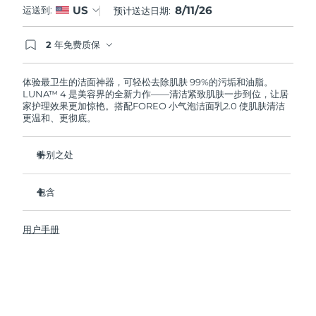
8/11/26
US
运送到:
预计送达日期:
阿拉伯联合酋长国
预计送达日期
12/8/26
2 年免费质保
如果您在2年质保期内发现任何非人为质量问题，
英国
预计送达日期
11/8/26
FOREO将免费为您更换产品。
体验最卫生的洁面神器，可轻松去除肌肤 99%的污垢和油脂。
LUNA™ 4 是美容界的全新力作——清洁紧致肌肤一步到位，让居
美国
预计送达日期
12/8/26
家护理效果更加惊艳。搭配FOREO 小气泡洁面乳2.0 使肌肤清洁
更温和、更彻底。
乌兹别克斯坦
预计送达日期
16/8/26
特别之处
越南
预计送达日期
17/8/26
96%的用户表示皮肤看起来更健康了。81%的用户表示瑕疵减
少了。
包含
去除深层污垢和油脂，皮肤不拔干。
LUNA™ 4
86%的用户表示皮肤看起来和感觉起来更紧致，更有弹性了。
用户手册
LUNA™ Micro-Foam Cleanser 2.0
滋养并保护皮肤免受自由基损伤。
USB 充电线
卫生性是尼龙刷毛的35倍。
旅行袋
快速操作指南
基本操作指南