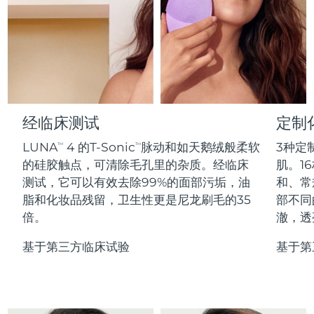
Professional IPL hair removal device
Microcurrent body toning
All hair treatments
All FAQ™ skincare
德国
预计送达日期
11/8/26
FAQ™产品
FAQ™产品
痘肌护理
眼部护理
直布罗陀
PEACH™ 2
LUNA™ 4 body
预计送达日期
15/8/26
FAQ™ products
All anti-aging treatments
All LED treatments
ESPADA™ 2 plus
BEAR™ 2 eyes & lips
IPL hair removal
Massaging body brush
All toning treatments
希腊
预计送达日期
11/8/26
Recurring acne LED therapy
Microcurrent line smoothing device
中国香港特别行政区
预计送达日期
12/8/26
经临床测试
定制
PEACH™ 2 go
SUPERCHARGED™ serum
护发
毛孔护理
ESPADA™ 2
IRIS™ 2
Travel-friendly IPL hair removal
Firming body serum
LUNA
4 的T-Sonic
脉动和如天鹅绒般柔软
3种定
TM
TM
匈牙利
LUNA™ 4 hair
预计送达日期
11/8/26
KIWI™ derma
Acne treatment device
Rejuvenating eye massager
NEW
的硅胶触点，可清除毛孔里的杂质。经临床
肌。16
2-in-1 LED scalp massager
Diamond microdermabrasion .
测试，它可以有效去除99%的面部污垢，油
和、常
冰岛
预计送达日期
12/8/26
PEACH™ Cooling Prep Gel
脂和化妆品残留，卫生性更是尼龙刷毛的35
部不同
ESPADA™ Blemish Solution
眼部护肤
牙齿美白
Cooling IPL hair removal gel
倍。
澈，透
印度尼西亚
预计送达日期
9/8/26
FLIP™ play advanced
KIWI™
Concentrated acne gel
Advanced eye care treatment
issa™ Teeth Whitening Set
LED light hairbrush
Blackhead remover
基于第三方临床试验
基于第
爱尔兰
预计送达日期
11/8/26
更多的
Dual LED + sonic device & 18% PAP gel
ESPADA™ 设备
眼部护理设备
马恩岛
预计送达日期
13/8/26
LUNA™ Dual-Peptide Scalp
KIWI™ 皮肤护理
All acne treatment devices
All revitalizing eye massagers
Serum
issa™ Teeth Whitening Gel