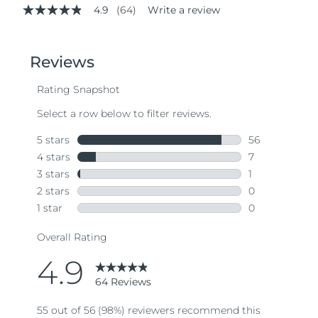
4.9
(64)
Write a review
4.9
out
of
5
stars,
average
rating
value.
Read
64
Reviews.
Same
page
link.