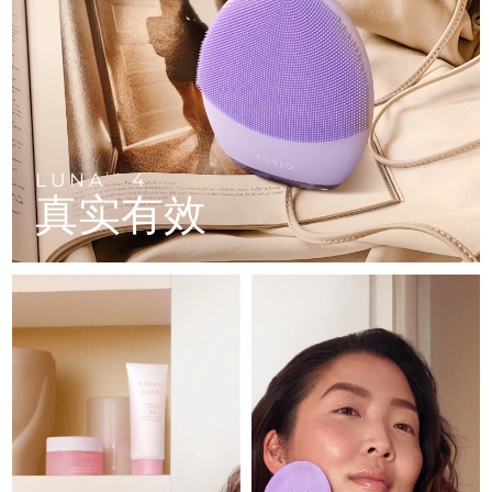
FAQ™ 101
FAQ™ 201
中国
LUNA™ 4 mini
面部提拉护理
预计送达日期
11/8/26
NEW
issa™ 4 smile
UFO™ 3 mini
Clinical anti-aging
LED mask
For young skin, T-zone
Premium anti-aging skincare
哥伦比亚
预计送达日期
15/8/26
Hybrid silicone sonic toothbrush
Red light therapy device for young skin
生发
肌肤年轻化
克罗地亚
预计送达日期
11/8/26
FAQ™ 102
FAQ™ 202
LUNA™ 4 go
BEAR™ 设备
FAQ™ 301
FAQ™ 501
issa™ 4 baby
UFO™ 3 go
Advanced clinical anti-aging
LED mask
For travel or gym bag
All premium facelift devices
NEW
塞浦路斯
预计送达日期
12/8/26
LED hair strengthening scalp massager
Full-Spectrum Red Light Therapy
For ages 0-3
Portable red light therapy
LUNA
4
TM
真实有效
捷克
预计送达日期
11/8/26
FAQ™ 103
FAQ™ 211
LUNA™ 护肤
保健品
FAQ™ Scalp Serum
FAQ™ 502
issa™ Teeth Whitening Set
面膜
Luxurious clinical anti-aging set
Anti-aging neck & décolleté LED mask
Premium cleansers & balm
丹麦
预计送达日期
11/8/26
Scalp recovery probiotic serum
Full-Spectrum Red Light Therapy
Dual LED + sonic device & 18% PAP gel
Rejuvenation & hydration
专业治疗
爱沙尼亚
预计送达日期
11/8/26
FAQ™ P1 Primer
FAQ™ 221
LUNA™ 设备
FAQ™护肤品
ISSA™ 设备
UFO™ 设备
Manuka honey primer
Anti-aging LED hand mask
芬兰
FAQ™ Red Light Serum
预计送达日期
11/8/26
All facial cleansing devices
All FAQ™ skincare
All silicone sonic toothbrushes
All deep facial hydration devices
法国
预计送达日期
11/8/26
脱毛
身体护理
FAQ™护肤品
FAQ™护肤品
PEACH™ 2 Pro Max
BEAR™ 2 body
FAQ™产品
FAQ™ skincare
法属波利尼西亚
预计送达日期
15/8/26
All FAQ™ skincare
All FAQ™ skincare