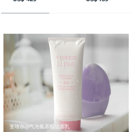
斐珞尔小气泡氨基酸洁面乳