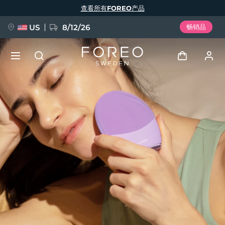
跳
查看所有FOREO产品
转
到
主
要
US
8/12/26
畅销品
内
容
新品
登录
语言
BREAKING NEWS
用户信息
English
Deutsch
Español
我的设备
FAQ™ Pure Beauty-Tech Elixir
Français
Italiano
Português
我的订单
Polski
Svenska
Русский
Türkçe
简体中文
繁體中文
我的地址
issa™ Teeth Whitening Set
我的订阅