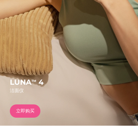
发货国家
美国
预计送达日期
12/8/26
FAQ™ Dual LED Panel
英国
预计送达日期
11/8/26
热门产品
西班牙
预计送达日期
11/8/26
澳大利亚
预计送达日期
14/8/26
法国
预计送达日期
11/8/26
LUNA
4
TM
特别优惠
畅销产品
洁面仪
德国
预计送达日期
11/8/26
加拿大
预计送达日期
15/8/26
立即购买
红光疗法
澳大利亚
预计送达日期
14/8/26