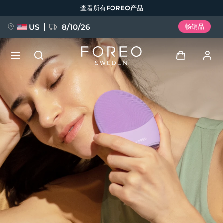
跳
查看所有FOREO产品
转
到
主
要
US
8/10/26
畅销品
内
容
新品
登录
语言
BREAKING NEWS
用户信息
English
Deutsch
Español
我的设备
FAQ™ Pure Beauty-Tech Elixir
Français
Italiano
Português
我的订单
Polski
Svenska
Русский
Türkçe
简体中文
繁體中文
我的地址
issa™ Teeth Whitening Set
我的订阅