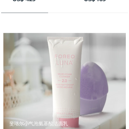
斐珞尔小气泡氨基酸洁面乳