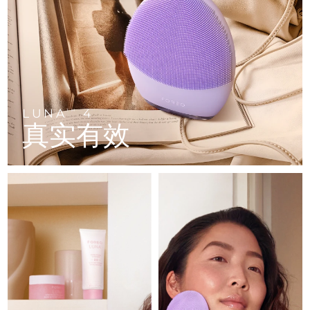
FAQ™ 101
FAQ™ 201
中国
LUNA™ 4 mini
面部提拉护理
预计送达日期
09/08/2026
NEW
issa™ 4 smile
UFO™ 3 mini
Clinical anti-aging
LED mask
For young skin, T-zone
Premium anti-aging skincare
哥伦比亚
预计送达日期
13/08/2026
Hybrid silicone sonic toothbrush
Red light therapy device for young skin
生发
肌肤年轻化
克罗地亚
预计送达日期
09/08/2026
FAQ™ 102
FAQ™ 202
LUNA™ 4 go
BEAR™ 设备
FAQ™ 301
FAQ™ 501
issa™ 4 baby
UFO™ 3 go
Advanced clinical anti-aging
LED mask
For travel or gym bag
All premium facelift devices
NEW
塞浦路斯
预计送达日期
10/08/2026
LED hair strengthening scalp massager
Full-Spectrum Red Light Therapy
For ages 0-3
Portable red light therapy
LUNA
4
TM
真实有效
捷克
预计送达日期
09/08/2026
FAQ™ 103
FAQ™ 211
LUNA™ 护肤
保健品
FAQ™ Scalp Serum
FAQ™ 502
issa™ Teeth Whitening Set
面膜
Luxurious clinical anti-aging set
Anti-aging neck & décolleté LED mask
Premium cleansers & balm
丹麦
预计送达日期
09/08/2026
Scalp recovery probiotic serum
Full-Spectrum Red Light Therapy
Dual LED + sonic device & 18% PAP gel
Rejuvenation & hydration
专业治疗
爱沙尼亚
预计送达日期
09/08/2026
FAQ™ P1 Primer
FAQ™ 221
LUNA™ 设备
FAQ™护肤品
ISSA™ 设备
UFO™ 设备
Manuka honey primer
Anti-aging LED hand mask
芬兰
FAQ™ Red Light Serum
预计送达日期
09/08/2026
All facial cleansing devices
All FAQ™ skincare
All silicone sonic toothbrushes
All deep facial hydration devices
法国
预计送达日期
09/08/2026
脱毛
身体护理
FAQ™护肤品
FAQ™护肤品
PEACH™ 2 Pro Max
BEAR™ 2 body
FAQ™产品
FAQ™ skincare
法属波利尼西亚
预计送达日期
13/08/2026
All FAQ™ skincare
All FAQ™ skincare