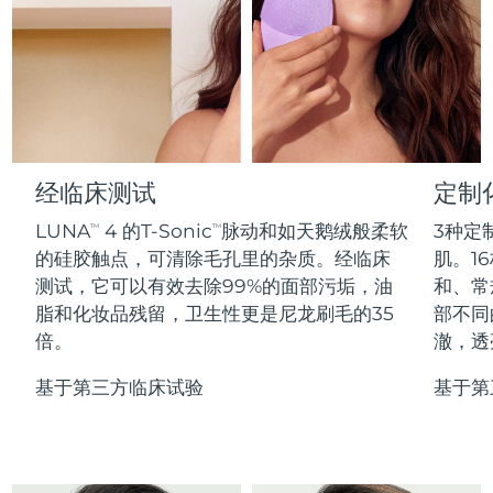
Professional IPL hair removal device
Microcurrent body toning
All hair treatments
All FAQ™ skincare
德国
预计送达日期
09/08/2026
FAQ™产品
FAQ™产品
痘肌护理
眼部护理
直布罗陀
PEACH™ 2
LUNA™ 4 body
预计送达日期
13/08/2026
FAQ™ products
All anti-aging treatments
All LED treatments
ESPADA™ 2 plus
BEAR™ 2 eyes & lips
IPL hair removal
Massaging body brush
All toning treatments
希腊
预计送达日期
09/08/2026
Recurring acne LED therapy
Microcurrent line smoothing device
中国香港特别行政区
预计送达日期
10/08/2026
经临床测试
定制
PEACH™ 2 go
SUPERCHARGED™ serum
护发
毛孔护理
ESPADA™ 2
IRIS™ 2
Travel-friendly IPL hair removal
Firming body serum
LUNA
4 的T-Sonic
脉动和如天鹅绒般柔软
3种定
TM
TM
匈牙利
LUNA™ 4 hair
预计送达日期
09/08/2026
KIWI™ derma
Acne treatment device
Rejuvenating eye massager
NEW
的硅胶触点，可清除毛孔里的杂质。经临床
肌。16
2-in-1 LED scalp massager
Diamond microdermabrasion .
测试，它可以有效去除99%的面部污垢，油
和、常
冰岛
预计送达日期
10/08/2026
PEACH™ Cooling Prep Gel
脂和化妆品残留，卫生性更是尼龙刷毛的35
部不同
ESPADA™ Blemish Solution
眼部护肤
牙齿美白
Cooling IPL hair removal gel
倍。
澈，透
印度尼西亚
预计送达日期
07/08/2026
FLIP™ play advanced
KIWI™
Concentrated acne gel
Advanced eye care treatment
issa™ Teeth Whitening Set
LED light hairbrush
Blackhead remover
基于第三方临床试验
基于第
爱尔兰
预计送达日期
09/08/2026
更多的
Dual LED + sonic device & 18% PAP gel
ESPADA™ 设备
眼部护理设备
马恩岛
预计送达日期
11/08/2026
LUNA™ Dual-Peptide Scalp
KIWI™ 皮肤护理
All acne treatment devices
All revitalizing eye massagers
Serum
issa™ Teeth Whitening Gel