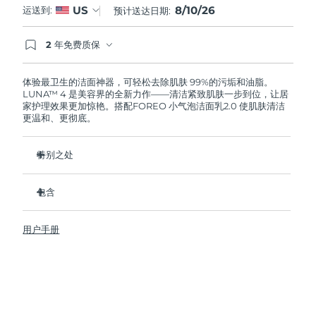
8/10/26
US
运送到:
预计送达日期:
阿拉伯联合酋长国
预计送达日期
10/08/2026
2 年免费质保
如果您在2年质保期内发现任何非人为质量问题，
英国
预计送达日期
09/08/2026
FOREO将免费为您更换产品。
体验最卫生的洁面神器，可轻松去除肌肤 99%的污垢和油脂。
LUNA™ 4 是美容界的全新力作——清洁紧致肌肤一步到位，让居
美国
预计送达日期
10/08/2026
家护理效果更加惊艳。搭配FOREO 小气泡洁面乳2.0 使肌肤清洁
更温和、更彻底。
乌兹别克斯坦
预计送达日期
14/08/2026
特别之处
越南
预计送达日期
15/08/2026
96%的用户表示皮肤看起来更健康了。81%的用户表示瑕疵减
少了。
包含
去除深层污垢和油脂，皮肤不拔干。
LUNA™ 4
86%的用户表示皮肤看起来和感觉起来更紧致，更有弹性了。
用户手册
LUNA™ Micro-Foam Cleanser 2.0
滋养并保护皮肤免受自由基损伤。
USB 充电线
卫生性是尼龙刷毛的35倍。
旅行袋
快速操作指南
基本操作指南