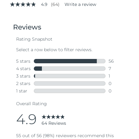
4.9
(64)
Write a review
4.9
out
of
5
stars,
average
rating
value.
Read
64
Reviews.
Same
page
link.