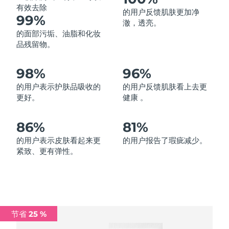
有效去除
的用户反馈肌肤更加净
中国澳门特别行政区
预计送达日期
11/08/2026
99%
澈，透亮。
的面部污垢、油脂和化妆
马来西亚
预计送达日期
12/08/2026
品残留物。
马耳他
预计送达日期
09/08/2026
98%
96%
墨西哥
预计送达日期
13/08/2026
的用户表示护肤品吸收的
的用户反馈肌肤看上去更
更好。
健康 。
摩纳哥
预计送达日期
10/08/2026
86%
81%
荷兰
预计送达日期
09/08/2026
的用户表示皮肤看起来更
的用户报告了瑕疵减少。
紧致、更有弹性。
新西兰
预计送达日期
09/08/2026
挪威
预计送达日期
09/08/2026
阿曼
预计送达日期
12/08/2026
节省 25 %
菲律宾
预计送达日期
12/08/2026