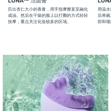
LUNA™ 洁面膏
LU
舀出杏仁大小的香膏，用手指摩擦直至融化
用温水
成油。然后在干燥的脸上以打圈的方式轻轻
后将豌
按摩，重点关注化妆较多的区域。
部和颈