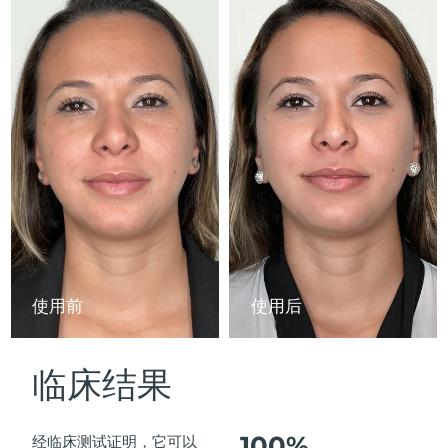
Advanced pore care essentials
以色列
预计送达日期
13/08/2026
For healthy hair
18% PAP
护肤品
男士
意大利
预计送达日期
09/08/2026
日本
预计送达日期
12/08/2026
泽西岛
预计送达日期
14/08/2026
全部购买
哈萨克斯坦
预计送达日期
11/08/2026
FOREO APP
科威特
预计送达日期
09/08/2026
关于我们
拉脱维亚
预计送达日期
09/08/2026
使用前
使用后
黎巴嫩
预计送达日期
10/08/2026
临床结果
立陶宛
预计送达日期
09/08/2026
卢森堡
预计送达日期
09/08/2026
100%
经临床测试证明，它可以