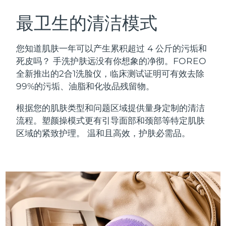
瑞典美肤护理
奥地利
预计送达日期
09/08/2026
最卫生的清洁模式
巴林
预计送达日期
10/08/2026
您知道肌肤一年可以产生累积超过 4 公斤的污垢和
面部清洁
紧致提拉
死皮吗？ 手洗护肤远没有你想象的净彻。FOREO
比利时
预计送达日期
09/08/2026
全新推出的2合1洗脸仪，临床测试证明可有效去除
LUNA™ 4 套装
BEAR™ 2 套装
99%的污垢、油脂和化妆品残留物。
百慕大
预计送达日期
15/08/2026
Anti-aging massage
Microcurrent toning
根据您的肌肤类型和问题区域提供量身定制的清洁
波斯尼亚和黑塞哥维那
预计送达日期
12/08/2026
流程。塑颜操模式更有引导面部和颈部等特定肌肤
补水保湿
口腔护理
LUNA™ 4 Plus
BEAR™ 2 go
区域的紧致护理。 温和且高效，护肤必需品。
文莱
预计送达日期
14/08/2026
UFO™ 3 套装
issa™ 4
Massage, LED heating
Microcurrent toning on-the-go
FAQ™ 抗老护理
Deep facial hydration
Hybrid silicone sonic toothbrush
保加利亚
预计送达日期
09/08/2026
NEW
LUNA™ 4 Men
BEAR™ 2 eyes & lips
加拿大
预计送达日期
13/08/2026
UFO™ 3 LED
issa™ 4 plus
For men, anti-aging massage
Microcurrent line smoothing device
Near-infrared and red light therapy
Smart hybrid silicone sonic toothbrush
智利
预计送达日期
13/08/2026
device
抗老
LED治疗