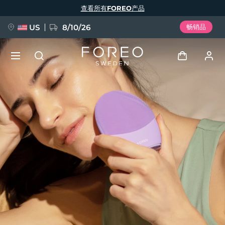
跳
查看所有FOREO产品
转
到
主
要
US
8/10/26
畅销品
内
容
新品
登录
语言
BREAKING NEWS
用户信息
English
Deutsch
Español
我的设备
FAQ™ Pure Beauty-Tech Elixir
Français
Italiano
Português
我的订单
Polski
Svenska
Русский
Türkçe
简体中文
繁體中文
我的地址
issa™ Teeth Whitening Set
我的订阅