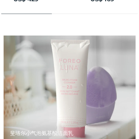
斐珞尔小气泡氨基酸洁面乳