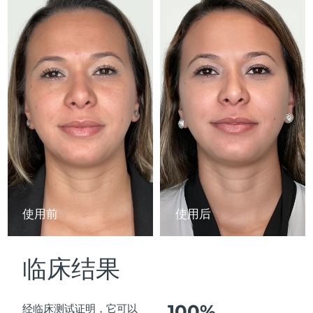
Advanced pore care essentials
以色列
预计送达日期
13/08/2026
For healthy hair
18% PAP
护肤品
男士
意大利
预计送达日期
09/08/2026
日本
预计送达日期
12/08/2026
泽西岛
预计送达日期
14/08/2026
全部购买
哈萨克斯坦
预计送达日期
11/08/2026
FOREO APP
科威特
预计送达日期
09/08/2026
关于我们
拉脱维亚
预计送达日期
09/08/2026
使用前
使用后
黎巴嫩
预计送达日期
10/08/2026
临床结果
立陶宛
预计送达日期
09/08/2026
卢森堡
预计送达日期
09/08/2026
100%
经临床测试证明，它可以