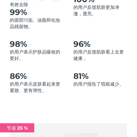
有效去除
的用户反馈肌肤更加净
中国澳门特别行政区
预计送达日期
11/08/2026
99%
澈，透亮。
的面部污垢、油脂和化妆
马来西亚
预计送达日期
12/08/2026
品残留物。
马耳他
预计送达日期
09/08/2026
98%
96%
墨西哥
预计送达日期
13/08/2026
的用户表示护肤品吸收的
的用户反馈肌肤看上去更
更好。
健康 。
摩纳哥
预计送达日期
10/08/2026
86%
81%
荷兰
预计送达日期
09/08/2026
的用户表示皮肤看起来更
的用户报告了瑕疵减少。
紧致、更有弹性。
新西兰
预计送达日期
09/08/2026
挪威
预计送达日期
09/08/2026
阿曼
预计送达日期
12/08/2026
节省 25 %
菲律宾
预计送达日期
12/08/2026