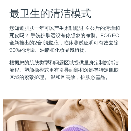
瑞典美肤护理
奥地利
预计送达日期
09/08/2026
最卫生的清洁模式
巴林
预计送达日期
10/08/2026
您知道肌肤一年可以产生累积超过 4 公斤的污垢和
面部清洁
紧致提拉
死皮吗？ 手洗护肤远没有你想象的净彻。FOREO
比利时
预计送达日期
09/08/2026
全新推出的2合1洗脸仪，临床测试证明可有效去除
LUNA™ 4 套装
BEAR™ 2 套装
99%的污垢、油脂和化妆品残留物。
百慕大
预计送达日期
15/08/2026
Anti-aging massage
Microcurrent toning
根据您的肌肤类型和问题区域提供量身定制的清洁
波斯尼亚和黑塞哥维那
预计送达日期
12/08/2026
流程。塑颜操模式更有引导面部和颈部等特定肌肤
补水保湿
口腔护理
LUNA™ 4 Plus
BEAR™ 2 go
区域的紧致护理。 温和且高效，护肤必需品。
文莱
预计送达日期
14/08/2026
UFO™ 3 套装
issa™ 4
Massage, LED heating
Microcurrent toning on-the-go
FAQ™ 抗老护理
Deep facial hydration
Hybrid silicone sonic toothbrush
保加利亚
预计送达日期
09/08/2026
NEW
LUNA™ 4 Men
BEAR™ 2 eyes & lips
加拿大
预计送达日期
13/08/2026
UFO™ 3 LED
issa™ 4 plus
For men, anti-aging massage
Microcurrent line smoothing device
Near-infrared and red light therapy
Smart hybrid silicone sonic toothbrush
智利
预计送达日期
13/08/2026
device
抗老
LED治疗