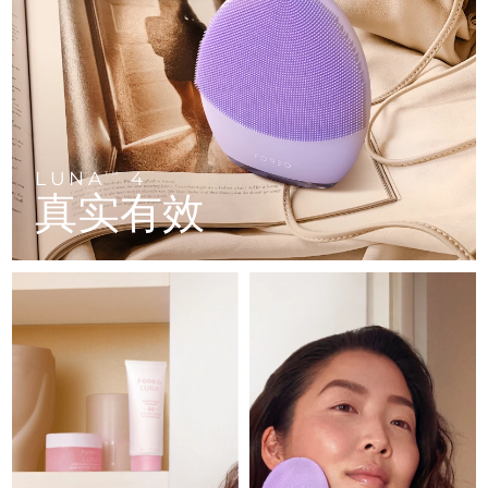
FAQ™ 101
FAQ™ 201
中国
LUNA™ 4 mini
面部提拉护理
预计送达日期
09/08/2026
NEW
issa™ 4 smile
UFO™ 3 mini
Clinical anti-aging
LED mask
For young skin, T-zone
Premium anti-aging skincare
哥伦比亚
预计送达日期
13/08/2026
Hybrid silicone sonic toothbrush
Red light therapy device for young skin
生发
肌肤年轻化
克罗地亚
预计送达日期
09/08/2026
FAQ™ 102
FAQ™ 202
LUNA™ 4 go
BEAR™ 设备
FAQ™ 301
FAQ™ 501
issa™ 4 baby
UFO™ 3 go
Advanced clinical anti-aging
LED mask
For travel or gym bag
All premium facelift devices
NEW
塞浦路斯
预计送达日期
10/08/2026
LED hair strengthening scalp massager
Full-Spectrum Red Light Therapy
For ages 0-3
Portable red light therapy
LUNA
4
TM
真实有效
捷克
预计送达日期
09/08/2026
FAQ™ 103
FAQ™ 211
LUNA™ 护肤
保健品
FAQ™ Scalp Serum
FAQ™ 502
issa™ Teeth Whitening Set
面膜
Luxurious clinical anti-aging set
Anti-aging neck & décolleté LED mask
Premium cleansers & balm
丹麦
预计送达日期
09/08/2026
Scalp recovery probiotic serum
Full-Spectrum Red Light Therapy
Dual LED + sonic device & 18% PAP gel
Rejuvenation & hydration
专业治疗
爱沙尼亚
预计送达日期
09/08/2026
FAQ™ P1 Primer
FAQ™ 221
LUNA™ 设备
FAQ™护肤品
ISSA™ 设备
UFO™ 设备
Manuka honey primer
Anti-aging LED hand mask
芬兰
FAQ™ Red Light Serum
预计送达日期
09/08/2026
All facial cleansing devices
All FAQ™ skincare
All silicone sonic toothbrushes
All deep facial hydration devices
法国
预计送达日期
09/08/2026
脱毛
身体护理
FAQ™护肤品
FAQ™护肤品
PEACH™ 2 Pro Max
BEAR™ 2 body
FAQ™产品
FAQ™ skincare
法属波利尼西亚
预计送达日期
13/08/2026
All FAQ™ skincare
All FAQ™ skincare