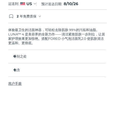
8/10/26
US
运送到:
预计送达日期:
阿拉伯联合酋长国
预计送达日期
10/08/2026
2 年免费质保
如果您在2年质保期内发现任何非人为质量问题，
英国
预计送达日期
09/08/2026
FOREO将免费为您更换产品。
体验最卫生的洁面神器，可轻松去除肌肤 99%的污垢和油脂。
LUNA™ 4 是美容界的全新力作——清洁紧致肌肤一步到位，让居
美国
预计送达日期
10/08/2026
家护理效果更加惊艳。搭配FOREO 小气泡洁面乳2.0 使肌肤清洁
更温和、更彻底。
乌兹别克斯坦
预计送达日期
14/08/2026
特别之处
越南
预计送达日期
15/08/2026
96%的用户表示皮肤看起来更健康了。81%的用户表示瑕疵减
少了。
包含
去除深层污垢和油脂，皮肤不拔干。
LUNA™ 4
86%的用户表示皮肤看起来和感觉起来更紧致，更有弹性了。
用户手册
LUNA™ Micro-Foam Cleanser 2.0
滋养并保护皮肤免受自由基损伤。
USB 充电线
卫生性是尼龙刷毛的35倍。
旅行袋
快速操作指南
基本操作指南