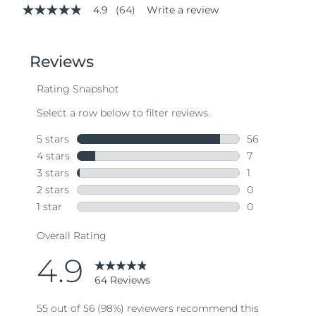
4.9
(64)
Write a review
4.9
out
of
5
stars,
average
rating
value.
Read
64
Reviews.
Same
page
link.