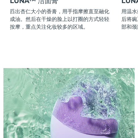
LUNA™ 洁面膏
LU
舀出杏仁大小的香膏，用手指摩擦直至融化
用温水
成油。然后在干燥的脸上以打圈的方式轻轻
后将豌
按摩，重点关注化妆较多的区域。
部和颈