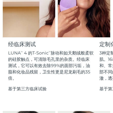
Professional IPL hair removal device
Microcurrent body toning
All hair treatments
All FAQ™ skincare
德国
预计送达日期
09/08/2026
FAQ™产品
FAQ™产品
痘肌护理
眼部护理
直布罗陀
PEACH™ 2
LUNA™ 4 body
预计送达日期
13/08/2026
FAQ™ products
All anti-aging treatments
All LED treatments
ESPADA™ 2 plus
BEAR™ 2 eyes & lips
IPL hair removal
Massaging body brush
All toning treatments
希腊
预计送达日期
09/08/2026
Recurring acne LED therapy
Microcurrent line smoothing device
中国香港特别行政区
预计送达日期
10/08/2026
经临床测试
定制
PEACH™ 2 go
SUPERCHARGED™ serum
护发
毛孔护理
ESPADA™ 2
IRIS™ 2
Travel-friendly IPL hair removal
Firming body serum
LUNA
4 的T-Sonic
脉动和如天鹅绒般柔软
3种定
TM
TM
匈牙利
LUNA™ 4 hair
预计送达日期
09/08/2026
KIWI™ derma
Acne treatment device
Rejuvenating eye massager
NEW
的硅胶触点，可清除毛孔里的杂质。经临床
肌。16
2-in-1 LED scalp massager
Diamond microdermabrasion .
测试，它可以有效去除99%的面部污垢，油
和、常
冰岛
预计送达日期
10/08/2026
PEACH™ Cooling Prep Gel
脂和化妆品残留，卫生性更是尼龙刷毛的35
部不同
ESPADA™ Blemish Solution
眼部护肤
牙齿美白
Cooling IPL hair removal gel
倍。
澈，透
印度尼西亚
预计送达日期
07/08/2026
FLIP™ play advanced
KIWI™
Concentrated acne gel
Advanced eye care treatment
issa™ Teeth Whitening Set
LED light hairbrush
Blackhead remover
基于第三方临床试验
基于第
爱尔兰
预计送达日期
09/08/2026
更多的
Dual LED + sonic device & 18% PAP gel
ESPADA™ 设备
眼部护理设备
马恩岛
预计送达日期
11/08/2026
LUNA™ Dual-Peptide Scalp
KIWI™ 皮肤护理
All acne treatment devices
All revitalizing eye massagers
Serum
issa™ Teeth Whitening Gel