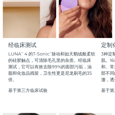
Professional IPL hair removal device
Microcurrent body toning
All hair treatments
All FAQ™ skincare
德国
预计送达日期
8/10/26
FAQ™产品
FAQ™产品
痘肌护理
眼部护理
直布罗陀
PEACH™ 2
LUNA™ 4 body
预计送达日期
8/14/26
FAQ™ products
All anti-aging treatments
All LED treatments
ESPADA™ 2 plus
BEAR™ 2 eyes & lips
IPL hair removal
Massaging body brush
All toning treatments
希腊
预计送达日期
8/10/26
Recurring acne LED therapy
Microcurrent line smoothing device
中国香港特别行政区
预计送达日期
8/11/26
经临床测试
定制
PEACH™ 2 go
SUPERCHARGED™ serum
护发
毛孔护理
ESPADA™ 2
IRIS™ 2
Travel-friendly IPL hair removal
Firming body serum
LUNA
4 的T-Sonic
脉动和如天鹅绒般柔软
3种定
TM
TM
匈牙利
LUNA™ 4 hair
预计送达日期
8/10/26
KIWI™ derma
Acne treatment device
Rejuvenating eye massager
NEW
的硅胶触点，可清除毛孔里的杂质。经临床
肌。16
2-in-1 LED scalp massager
Diamond microdermabrasion .
测试，它可以有效去除99%的面部污垢，油
和、常
冰岛
预计送达日期
8/11/26
PEACH™ Cooling Prep Gel
脂和化妆品残留，卫生性更是尼龙刷毛的35
部不同
ESPADA™ Blemish Solution
眼部护肤
牙齿美白
Cooling IPL hair removal gel
倍。
澈，透
印度尼西亚
预计送达日期
8/8/26
FLIP™ play advanced
KIWI™
Concentrated acne gel
Advanced eye care treatment
issa™ Teeth Whitening Set
LED light hairbrush
Blackhead remover
基于第三方临床试验
基于第
爱尔兰
预计送达日期
8/10/26
更多的
Dual LED + sonic device & 18% PAP gel
ESPADA™ 设备
眼部护理设备
马恩岛
预计送达日期
8/12/26
LUNA™ Dual-Peptide Scalp
KIWI™ 皮肤护理
All acne treatment devices
All revitalizing eye massagers
Serum
issa™ Teeth Whitening Gel