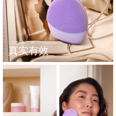
FAQ™ 101
FAQ™ 201
中国
LUNA™ 4 mini
面部提拉护理
预计送达日期
8/10/26
NEW
issa™ 4 smile
UFO™ 3 mini
Clinical anti-aging
LED mask
For young skin, T-zone
Premium anti-aging skincare
哥伦比亚
预计送达日期
8/14/26
Hybrid silicone sonic toothbrush
Red light therapy device for young skin
生发
肌肤年轻化
克罗地亚
预计送达日期
8/10/26
FAQ™ 102
FAQ™ 202
LUNA™ 4 go
BEAR™ 设备
FAQ™ 301
FAQ™ 501
issa™ 4 baby
UFO™ 3 go
Advanced clinical anti-aging
LED mask
For travel or gym bag
All premium facelift devices
NEW
塞浦路斯
预计送达日期
8/11/26
LED hair strengthening scalp massager
Full-Spectrum Red Light Therapy
For ages 0-3
Portable red light therapy
LUNA
4
TM
真实有效
捷克
预计送达日期
8/10/26
FAQ™ 103
FAQ™ 211
LUNA™ 护肤
保健品
FAQ™ Scalp Serum
FAQ™ 502
issa™ Teeth Whitening Set
面膜
Luxurious clinical anti-aging set
Anti-aging neck & décolleté LED mask
Premium cleansers & balm
丹麦
预计送达日期
8/10/26
Scalp recovery probiotic serum
Full-Spectrum Red Light Therapy
Dual LED + sonic device & 18% PAP gel
Rejuvenation & hydration
专业治疗
爱沙尼亚
预计送达日期
8/10/26
FAQ™ P1 Primer
FAQ™ 221
LUNA™ 设备
FAQ™护肤品
ISSA™ 设备
UFO™ 设备
Manuka honey primer
Anti-aging LED hand mask
芬兰
FAQ™ Red Light Serum
预计送达日期
8/10/26
All facial cleansing devices
All FAQ™ skincare
All silicone sonic toothbrushes
All deep facial hydration devices
法国
预计送达日期
8/10/26
脱毛
身体护理
FAQ™护肤品
FAQ™护肤品
PEACH™ 2 Pro Max
BEAR™ 2 body
FAQ™产品
FAQ™ skincare
法属波利尼西亚
预计送达日期
8/14/26
All FAQ™ skincare
All FAQ™ skincare