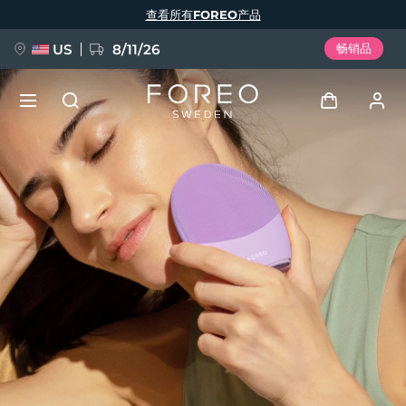
跳
查看所有FOREO产品
转
到
主
要
US
8/11/26
畅销品
内
容
新品
登录
语言
BREAKING NEWS
用户信息
English
Deutsch
Español
我的设备
FAQ™ Pure Beauty-Tech Elixir
Français
Italiano
Português
我的订单
Polski
Svenska
Русский
Türkçe
简体中文
繁體中文
我的地址
issa™ Teeth Whitening Set
我的订阅