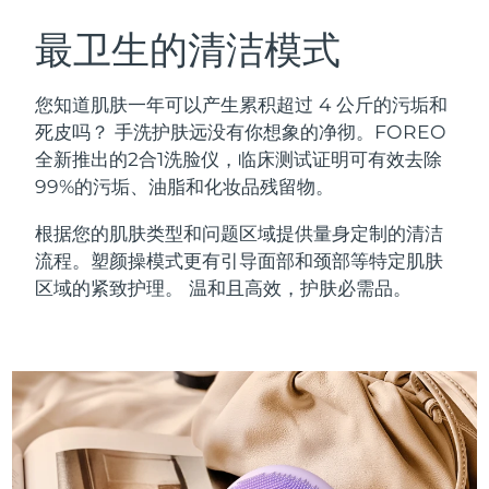
瑞典美肤护理
奥地利
预计送达日期
8/10/26
最卫生的清洁模式
巴林
预计送达日期
8/11/26
您知道肌肤一年可以产生累积超过 4 公斤的污垢和
面部清洁
紧致提拉
死皮吗？ 手洗护肤远没有你想象的净彻。FOREO
比利时
预计送达日期
8/10/26
全新推出的2合1洗脸仪，临床测试证明可有效去除
LUNA™ 4 套装
BEAR™ 2 套装
99%的污垢、油脂和化妆品残留物。
百慕大
预计送达日期
8/16/26
Anti-aging massage
Microcurrent toning
根据您的肌肤类型和问题区域提供量身定制的清洁
波斯尼亚和黑塞哥维那
预计送达日期
8/13/26
流程。塑颜操模式更有引导面部和颈部等特定肌肤
补水保湿
口腔护理
LUNA™ 4 Plus
BEAR™ 2 go
区域的紧致护理。 温和且高效，护肤必需品。
文莱
预计送达日期
8/15/26
UFO™ 3 套装
issa™ 4
Massage, LED heating
Microcurrent toning on-the-go
FAQ™ 抗老护理
Deep facial hydration
Hybrid silicone sonic toothbrush
保加利亚
预计送达日期
8/10/26
NEW
LUNA™ 4 Men
BEAR™ 2 eyes & lips
加拿大
预计送达日期
8/14/26
UFO™ 3 LED
issa™ 4 plus
For men, anti-aging massage
Microcurrent line smoothing device
Near-infrared and red light therapy
Smart hybrid silicone sonic toothbrush
智利
预计送达日期
8/14/26
device
抗老
LED治疗