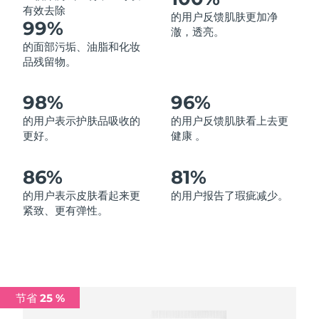
有效去除
的用户反馈肌肤更加净
中国澳门特别行政区
预计送达日期
8/12/26
99%
澈，透亮。
的面部污垢、油脂和化妆
马来西亚
预计送达日期
8/13/26
品残留物。
马耳他
预计送达日期
8/10/26
98%
96%
墨西哥
预计送达日期
8/14/26
的用户表示护肤品吸收的
的用户反馈肌肤看上去更
更好。
健康 。
摩纳哥
预计送达日期
8/11/26
86%
81%
荷兰
预计送达日期
8/10/26
的用户表示皮肤看起来更
的用户报告了瑕疵减少。
紧致、更有弹性。
新西兰
预计送达日期
8/10/26
挪威
预计送达日期
8/10/26
阿曼
预计送达日期
8/13/26
节省 25 %
菲律宾
预计送达日期
8/13/26