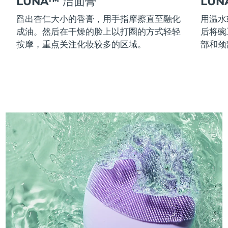
LUNA™ 洁面膏
LU
舀出杏仁大小的香膏，用手指摩擦直至融化
用温水
成油。然后在干燥的脸上以打圈的方式轻轻
后将豌
按摩，重点关注化妆较多的区域。
部和颈