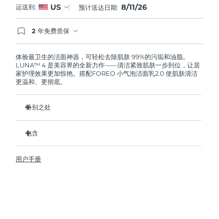
8/11/26
US
运送到:
预计送达日期:
阿拉伯联合酋长国
预计送达日期
8/11/26
2 年免费质保
如果您在2年质保期内发现任何非人为质量问题，
英国
预计送达日期
8/10/26
FOREO将免费为您更换产品。
体验最卫生的洁面神器，可轻松去除肌肤 99%的污垢和油脂。
LUNA™ 4 是美容界的全新力作——清洁紧致肌肤一步到位，让居
美国
预计送达日期
8/11/26
家护理效果更加惊艳。搭配FOREO 小气泡洁面乳2.0 使肌肤清洁
更温和、更彻底。
乌兹别克斯坦
预计送达日期
8/15/26
特别之处
越南
预计送达日期
8/16/26
96%的用户表示皮肤看起来更健康了。81%的用户表示瑕疵减
少了。
包含
去除深层污垢和油脂，皮肤不拔干。
LUNA™ 4
86%的用户表示皮肤看起来和感觉起来更紧致，更有弹性了。
用户手册
LUNA™ Micro-Foam Cleanser 2.0
滋养并保护皮肤免受自由基损伤。
USB 充电线
卫生性是尼龙刷毛的35倍。
旅行袋
快速操作指南
基本操作指南