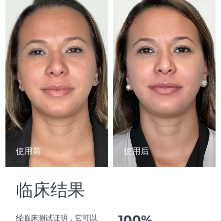
Advanced pore care essentials
以色列
预计送达日期
8/14/26
For healthy hair
18% PAP
护肤品
男士
意大利
预计送达日期
8/10/26
日本
预计送达日期
8/13/26
泽西岛
预计送达日期
8/15/26
全部购买
哈萨克斯坦
预计送达日期
8/12/26
FOREO APP
科威特
预计送达日期
8/10/26
关于我们
拉脱维亚
预计送达日期
8/10/26
使用前
使用后
黎巴嫩
预计送达日期
8/11/26
临床结果
立陶宛
预计送达日期
8/10/26
卢森堡
预计送达日期
8/10/26
100%
经临床测试证明，它可以