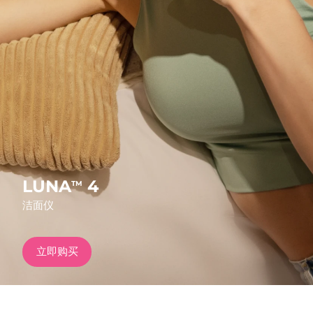
发货国家
美国
预计送达日期
8/11/26
FAQ™ Dual LED Panel
英国
预计送达日期
8/10/26
热门产品
西班牙
预计送达日期
8/10/26
澳大利亚
预计送达日期
8/13/26
法国
预计送达日期
8/10/26
LUNA
4
TM
特别优惠
畅销产品
洁面仪
德国
预计送达日期
8/10/26
加拿大
预计送达日期
8/14/26
立即购买
红光疗法
澳大利亚
预计送达日期
8/13/26