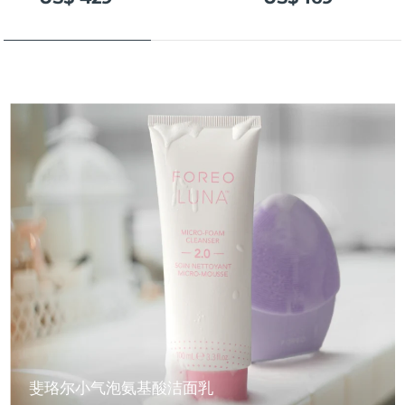
斐珞尔小气泡氨基酸洁面乳